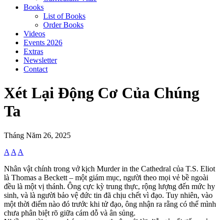
Books
List of Books
Order Books
Videos
Events 2026
Extras
Newsletter
Contact
Xét Lại Động Cơ Của Chúng
Ta
Tháng Năm 26, 2025
A
A
A
Nhân vật chính trong vở kịch Murder in the Cathedral của T.S. Eliot
là Thomas a Beckett – một giám mục, người theo mọi vẻ bề ngoài
đều là một vị thánh. Ông cực kỳ trung thực, rộng lượng đến mức hy
sinh, và là người bảo vệ đức tin đã chịu chết vì đạo. Tuy nhiên, vào
một thời điểm nào đó trước khi tử đạo, ông nhận ra rằng có thể mình
chưa phân biệt rõ giữa cám dỗ và ân sủng.