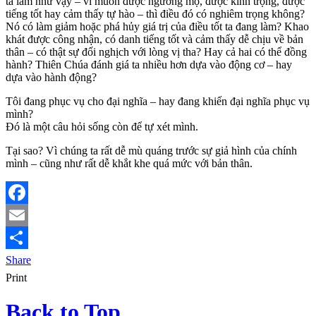
ta làm như vậy – vì muốn được ngưỡng mộ, được kính trọng, được
tiếng tốt hay cảm thấy tự hào – thì điều đó có nghiêm trọng không?
Nó có làm giảm hoặc phá hủy giá trị của điều tốt ta đang làm? Khao
khát được công nhận, có danh tiếng tốt và cảm thấy dễ chịu về bản
thân – có thật sự đối nghịch với lòng vị tha? Hay cả hai có thể đồng
hành? Thiên Chúa đánh giá ta nhiều hơn dựa vào động cơ – hay
dựa vào hành động?
Tôi đang phục vụ cho đại nghĩa – hay đang khiến đại nghĩa phục vụ
mình?
Đó là một câu hỏi sống còn để tự xét mình.
Tại sao? Vì chúng ta rất dễ mù quáng trước sự giả hình của chính
mình – cũng như rất dễ khắt khe quá mức với bản thân.
Facebook
Email
Share
Print
Back to Top