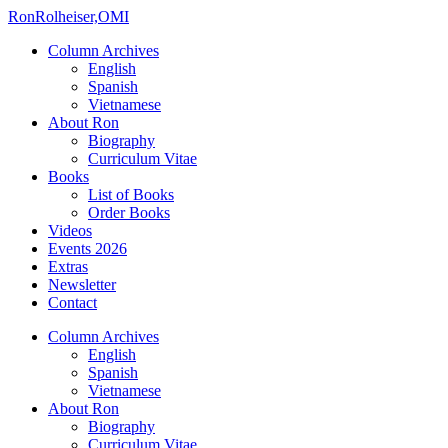
Ron
Rolheiser,OMI
Column Archives
English
Spanish
Vietnamese
About Ron
Biography
Curriculum Vitae
Books
List of Books
Order Books
Videos
Events 2026
Extras
Newsletter
Contact
Column Archives
English
Spanish
Vietnamese
About Ron
Biography
Curriculum Vitae