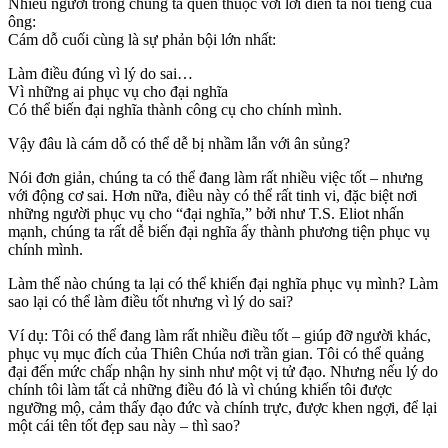
Nhiều người trong chúng ta quen thuộc với lời diễn tả nổi tiếng của
ông:
Cám dỗ cuối cùng là sự phản bội lớn nhất:
Làm điều đúng vì lý do sai…
Vì những ai phục vụ cho đại nghĩa
Có thể biến đại nghĩa thành công cụ cho chính mình.
Vậy đâu là cám dỗ có thể dễ bị nhầm lẫn với ân sủng?
Nói đơn giản, chúng ta có thể đang làm rất nhiều việc tốt – nhưng
với động cơ sai. Hơn nữa, điều này có thể rất tinh vi, đặc biệt nơi
những người phục vụ cho “đại nghĩa,” bởi như T.S. Eliot nhấn
mạnh, chúng ta rất dễ biến đại nghĩa ấy thành phương tiện phục vụ
chính mình.
Làm thế nào chúng ta lại có thể khiến đại nghĩa phục vụ mình? Làm
sao lại có thể làm điều tốt nhưng vì lý do sai?
Ví dụ: Tôi có thể đang làm rất nhiều điều tốt – giúp đỡ người khác,
phục vụ mục đích của Thiên Chúa nơi trần gian. Tôi có thể quảng
đại đến mức chấp nhận hy sinh như một vị tử đạo. Nhưng nếu lý do
chính tôi làm tất cả những điều đó là vì chúng khiến tôi được
ngưỡng mộ, cảm thấy đạo đức và chính trực, được khen ngợi, để lại
một cái tên tốt đẹp sau này – thì sao?