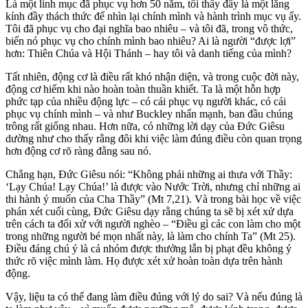
Là một linh mục đã phục vụ hơn 50 năm, tôi thấy đây là một lăng
kính đầy thách thức để nhìn lại chính mình và hành trình mục vụ ấy.
Tôi đã phục vụ cho đại nghĩa bao nhiêu – và tôi đã, trong vô thức,
biến nó phục vụ cho chính mình bao nhiêu? Ai là người “được lợi”
hơn: Thiên Chúa và Hội Thánh – hay tôi và danh tiếng của mình?
Tất nhiên, động cơ là điều rất khó nhận diện, và trong cuộc đời này,
động cơ hiếm khi nào hoàn toàn thuần khiết. Ta là một hỗn hợp
phức tạp của nhiều động lực – có cái phục vụ người khác, có cái
phục vụ chính mình – và như Buckley nhấn mạnh, ban đầu chúng
trông rất giống nhau. Hơn nữa, có những lời dạy của Đức Giêsu
dường như cho thấy rằng đôi khi việc làm đúng điều còn quan trọng
hơn động cơ rõ ràng đằng sau nó.
Chẳng hạn, Đức Giêsu nói: “Không phải những ai thưa với Thầy:
‘Lạy Chúa! Lạy Chúa!’ là được vào Nước Trời, nhưng chỉ những ai
thi hành ý muốn của Cha Thầy” (Mt 7,21). Và trong bài học về việc
phán xét cuối cùng, Đức Giêsu dạy rằng chúng ta sẽ bị xét xử dựa
trên cách ta đối xử với người nghèo – “Điều gì các con làm cho một
trong những người bé mọn nhất này, là làm cho chính Ta” (Mt 25).
Điều đáng chú ý là cả nhóm được thưởng lẫn bị phạt đều không ý
thức rõ việc mình làm. Họ được xét xử hoàn toàn dựa trên hành
động.
Vậy, liệu ta có thể đang làm điều đúng với lý do sai? Và nếu đúng là