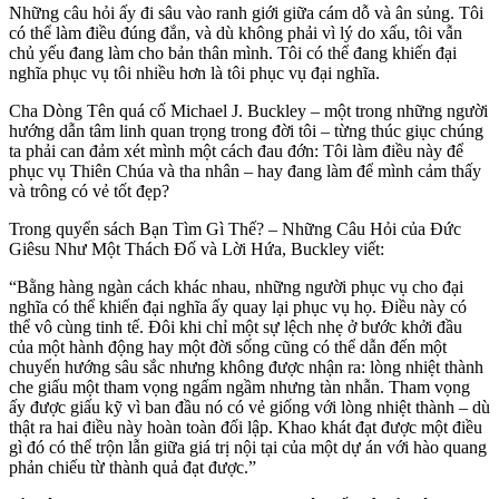
Những câu hỏi ấy đi sâu vào ranh giới giữa cám dỗ và ân sủng. Tôi
có thể làm điều đúng đắn, và dù không phải vì lý do xấu, tôi vẫn
chủ yếu đang làm cho bản thân mình. Tôi có thể đang khiến đại
nghĩa phục vụ tôi nhiều hơn là tôi phục vụ đại nghĩa.
Cha Dòng Tên quá cố Michael J. Buckley – một trong những người
hướng dẫn tâm linh quan trọng trong đời tôi – từng thúc giục chúng
ta phải can đảm xét mình một cách đau đớn: Tôi làm điều này để
phục vụ Thiên Chúa và tha nhân – hay đang làm để mình cảm thấy
và trông có vẻ tốt đẹp?
Trong quyển sách Bạn Tìm Gì Thế? – Những Câu Hỏi của Đức
Giêsu Như Một Thách Đố và Lời Hứa, Buckley viết:
“Bằng hàng ngàn cách khác nhau, những người phục vụ cho đại
nghĩa có thể khiến đại nghĩa ấy quay lại phục vụ họ. Điều này có
thể vô cùng tinh tế. Đôi khi chỉ một sự lệch nhẹ ở bước khởi đầu
của một hành động hay một đời sống cũng có thể dẫn đến một
chuyển hướng sâu sắc nhưng không được nhận ra: lòng nhiệt thành
che giấu một tham vọng ngấm ngầm nhưng tàn nhẫn. Tham vọng
ấy được giấu kỹ vì ban đầu nó có vẻ giống với lòng nhiệt thành – dù
thật ra hai điều này hoàn toàn đối lập. Khao khát đạt được một điều
gì đó có thể trộn lẫn giữa giá trị nội tại của một dự án với hào quang
phản chiếu từ thành quả đạt được.”