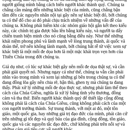
người giống mình bằng cách biến người khác thành quỷ. Chúng ta
chẳng cần màng đến những khác biệt của mình, cũng chẳng bận
tâm đến các nguyên nhân nội tại gây nên sự khác biệt đó, bởi chúng
ta có thể đổ cho ai đó phải chịu trách nhiệm về những vấn đề của
chúng ta. Không phải hiếm khi các nhóm giáo hội gắn kết theo kiểu
này, các chính trị gia được bầu lên bằng kiểu này, và người ta dấy
chiến tranh biện minh cho nó cũng bằng điều này. Như thế những
khái niệm phong phú và lành mạnh về lòng trung thành, ái quốc và
đoàn thể, trở nên không lành mạnh, bởi chúng bắt rễ từ việc xem sự
khác biệt là một mối đe dọa hơn là một mặc khải trọn vẹn hơn của
Thiên Chúa trong đời chúng ta.
Giả dụ như, có lúc sự khác biệt gây nên mối đe dọa thật sự, và cần
phải giải quyết nó. Nhưng ngay cả như thế, chúng ta vẫn cần phải
nhìn vào trong mình và xem lại những gì bên trong chúng ta có thể
đang đồng lõa gây nên chia rẽ, hận thù, ghen tỵ mà chúng ta đang
thấy. Phải xử lý những mối đe dọa thực sự, nhưng phải làm thế theo
cách của Chúa Giêsu, nghĩa là xử lý bằng tình yêu thương, đồng
cảm và tha thứ. Biến người khác thành quỷ để thiết lập cộng đồng
không phải là cách của Chúa Giêsu, cũng không phải cách của một
con người trưởng thành. Sự trung thành, với một ai đó, một tôn
giáo, một quốc gia, hay những giá trị đạo đức của mình, phải căn cứ
trên những gì tốt đẹp và quý báu của gia đình, cộng đồng, tôn giáo,
quốc gia và các nguyên tắc đạo đức, chứ không phải trên nỗi sợ và
những cảm giá tiêu cực về người khác.