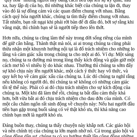
xa, hay lập dị của họ, thì những khác biệt của chúng ta lặn đi, thay
vào đó là sự đồng cảm và các quan điểm chung với nhau. Bằng
cách quỷ hóa người khác, chúng ta tìm thấy điểm chung với nhau.
Tất nhiên, bạn rất ngại khi phải rời bàn để đi đâu đó, bởi sợ rằng khi
vắng mặt, thì chính bạn sẽ là người tiếp theo lên thớt.
Hơn nữa, chúng ta cũng làm thế này trong đời sống riêng của mình
để giữ cân bằng. Thành thật mà nói, ai ai trong chúng ta cũng phải
thừa nhận một khuynh hướng nội tại là đổ trách nhiệm cho những lo
lắng và cảm giác xấu trong chúng ta cho một ai đó. Ví dụ: Một sáng
nọ, chúng ta ra đường mà trong lòng thấy kích động và giận giữ một
cách mơ hồ vì nhiều lý do khác nhau. Thường thì chúng ta sớm đẩy
sự khó chịu này lên người khác, một cách ý thức hay vô thức, và
quy kết họ về cảm giác xấu của chúng ta. Lúc đó chúng ta nghĩ rằng
nếu không có người đó, thì chúng ta sẽ không có những cảm giác
tồi tệ thế này. Phải có ai đó chịu trách nhiệm cho sự kích động của
chúng ta. Một khi đã làm thế rồi, chúng ta bắt đầu cảm thấy khá
hơn, bởi vừa bắt ai đó chịu trách nhiệm cho đau đớn của mình. Có
một câu châm ngôn rất sinh động về chuyện này: Nếu hai người đầu
tiên bạn gặp trong buổi sáng có vẻ thật khó ưa, thì khả năng cao
chính bạn mới là người khó ưa.
Đáng buồn thay, chúng ta thấy chuyện này khắp nơi. Các giáo hội
và nền chính trị của chúng ta lớn mạnh nhờ nó. Cả trong giáo hội và
cộng đồng dân sự, chúng ta có xu hướng thiết lập cộng đồng những