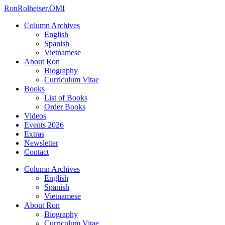
Ron
Rolheiser,OMI
Column Archives
English
Spanish
Vietnamese
About Ron
Biography
Curriculum Vitae
Books
List of Books
Order Books
Videos
Events 2026
Extras
Newsletter
Contact
Column Archives
English
Spanish
Vietnamese
About Ron
Biography
Curriculum Vitae