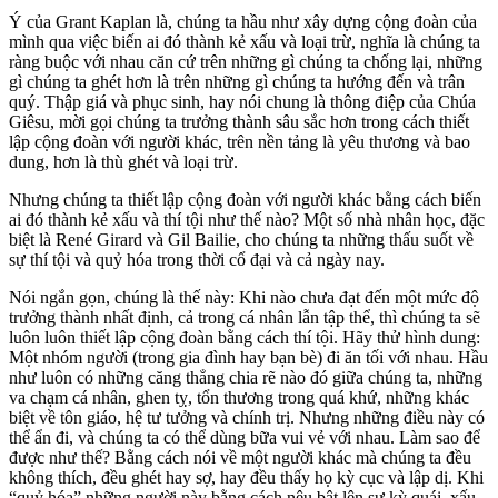
Ý của Grant Kaplan là, chúng ta hầu như xây dựng cộng đoàn của
mình qua việc biến ai đó thành kẻ xấu và loại trừ, nghĩa là chúng ta
ràng buộc với nhau căn cứ trên những gì chúng ta chống lại, những
gì chúng ta ghét hơn là trên những gì chúng ta hướng đến và trân
quý. Thập giá và phục sinh, hay nói chung là thông điệp của Chúa
Giêsu, mời gọi chúng ta trưởng thành sâu sắc hơn trong cách thiết
lập cộng đoàn với người khác, trên nền tảng là yêu thương và bao
dung, hơn là thù ghét và loại trừ.
Nhưng chúng ta thiết lập cộng đoàn với người khác bằng cách biến
ai đó thành kẻ xấu và thí tội như thế nào? Một số nhà nhân học, đặc
biệt là René Girard và Gil Bailie, cho chúng ta những thấu suốt về
sự thí tội và quỷ hóa trong thời cổ đại và cả ngày nay.
Nói ngắn gọn, chúng là thế này: Khi nào chưa đạt đến một mức độ
trưởng thành nhất định, cả trong cá nhân lẫn tập thể, thì chúng ta sẽ
luôn luôn thiết lập cộng đoàn bằng cách thí tội. Hãy thử hình dung:
Một nhóm người (trong gia đình hay bạn bè) đi ăn tối với nhau. Hầu
như luôn có những căng thẳng chia rẽ nào đó giữa chúng ta, những
va chạm cá nhân, ghen tỵ, tổn thương trong quá khứ, những khác
biệt về tôn giáo, hệ tư tưởng và chính trị. Nhưng những điều này có
thể ẩn đi, và chúng ta có thể dùng bữa vui vẻ với nhau. Làm sao để
được như thế? Bằng cách nói về một người khác mà chúng ta đều
không thích, đều ghét hay sợ, hay đều thấy họ kỳ cục và lập dị. Khi
“quỷ hóa” những người này bằng cách nêu bật lên sự kỳ quái, xấu