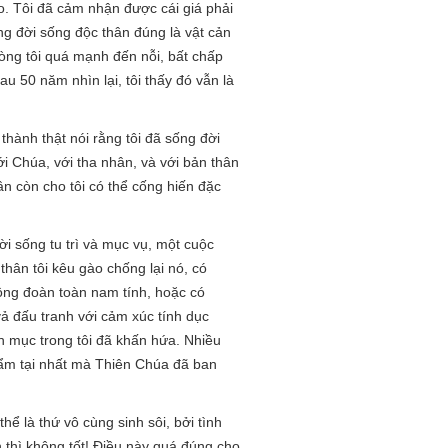
ào. Tôi đã cảm nhận được cái giá phải
ng đời sống độc thân đúng là vật cản
òng tôi quá mạnh đến nỗi, bất chấp
 50 năm nhìn lại, tôi thấy đó vẫn là
 thành thật nói rằng tôi đã sống đời
ới Chúa, với tha nhân, và với bản thân
n còn cho tôi có thể cống hiến đặc
ời sống tu trì và mục vụ, một cuộc
hân tôi kêu gào chống lại nó, có
ộng đoàn toàn nam tính, hoặc có
vả đấu tranh với cảm xúc tính dục
h mục trong tôi đã khấn hứa. Nhiều
bẩm tại nhất mà Thiên Chúa đã ban
ể là thứ vô cùng sinh sôi, bởi tình
 thì không tốt! Điều này quá đúng cho