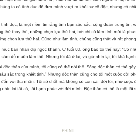
 Chúng ta có tính dục để đưa mình vượt ra khỏi sự cô độc, nhưng có nh
ề tính dục, là một niềm tin rằng tình bạn sâu sắc, cộng đoàn trung tín,
ững thứ thay thế, những chọn lựa thứ hai, bởi chỉ có làm tình mới là ph
ững chọn lựa thứ hai. Cũng như làm tình, chúng cũng thật và rất phong
nh mục bạn nhân dịp ngọc khánh. Ở tuổi 80, ông bảo tôi thế này: “Có n
ó cám dỗ muốn làm thế. Nhưng tôi đã ở lại, và giờ nhìn lại, tôi khá hạn
ời độc thân của mình, tôi cũng có thể nói thế. Sống độc thân có thể g
âu sắc trong khiết tịnh.” Nhưng độc thân cũng cho tôi một cuộc đời ph
ể đến với tha nhân. Tôi sẽ chết mà không có con cái, đời tôi, như cuộc
hìn lại tất cả, tôi hạnh phúc với đời mình. Độc thân có thể là một lối
PRINT