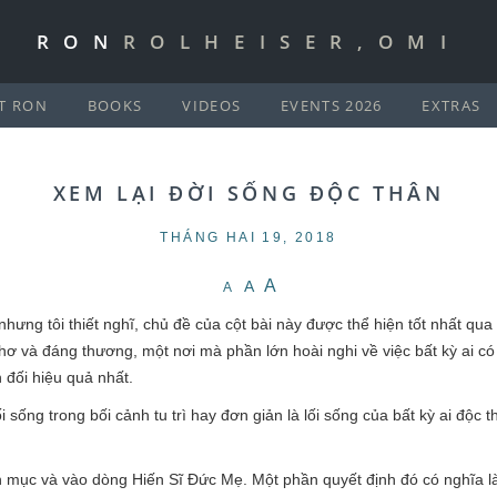
RON
ROLHEISER,OMI
T RON
BOOKS
VIDEOS
EVENTS 2026
EXTRAS
XEM LẠI ĐỜI SỐNG ĐỘC THÂN
THÁNG HAI 19, 2018
A
A
A
nhưng tôi thiết nghĩ, chủ đề của cột bài này được thể hiện tốt nhất qua
thơ và đáng thương, một nơi mà phần lớn hoài nghi về việc bất kỳ ai có t
n đối hiệu quả nhất.
lối sống trong bối cảnh tu trì hay đơn giản là lối sống của bất kỳ ai độc 
nh mục và vào dòng Hiến Sĩ Đức Mẹ. Một phần quyết định đó có nghĩa là