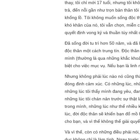
thay, tôi chỉ mới 17 tuổi, nhưng tôi 
trả, đến nỗi gần như trọn bản thân tô
khổng lồ. Tôi không muốn sống độc th
khó khăn của nó, tôi vẫn chọn, miễn 
quyết định vong kỷ và thuần túy nhất c
Đã sống đời tu trì hơn 50 năm, và đã l
độc thân một cách trung tín. Độc thân 
mình (thường là qua những khắc khoải
biệt cho việc mục vụ. Nếu bạn là linh
Nhưng không phải lúc nào nó cũng thân
đóng đinh cảm xúc. Có những lúc, nhữn
những lúc tôi thấy mình đang yêu, đa
những lúc tôi chán nản trước sự thật 
trong mình, những lúc như thế nhiều 
lúc, đời độc thân sẽ khiến bạn đổ mồ
cho bạn, và vì thế không thể giải quy
Và vì thế, còn có những điều phải nói
dục không chỉ là làm tình. Ngay trước