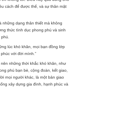
iều cách để được thế, và sự thân mật
 và những dạng thân thiết mà không
ương thức tình dục phong phú và sinh
 phú.
hững lúc khó khăn, mọi bạn đồng lớp
h phúc với đời mình.”
ây nên những thời khắc khó khăn, như
ong phú bạn bè, cộng đoàn, kết giao,
 đời mọi người khác, là một bản giao
 sống xây dựng gia đình, hạnh phúc và