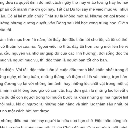
không đưa ra quyết định đó một cách ngây thơ hay vì ảo tưởng hay ho n
i phản đối mạnh mẽ ơn gọi này. Tất cả! Dù tôi say mê việc mục vụ, như
ân. Có ai lại muốn chứ? Thật sự là không một ai. Nhưng ơn gọi trong l
cưỡng nhưng cương quyết, vào Dòng sau khi học xong trung học. Giờ sau
ủa tôi.
àm linh mục hơn 45 năm, tôi thấy đời độc thân tốt cho tôi, và tôi có thể
có thuận lợi của nó. Ngoài việc nó thúc đẩy tôi hơn trong mối liên hệ v
, cầu nguyện và nhờ sự giúp đỡ của các linh hướng), đời sống độc thâ
 mục và người mục vụ, thì độc thân là người bạn tốt cho bạn.
 thiện. Với tôi, độc thân luôn là cuộc đấu tranh khó khăn nhất trong đ
g ngày, những tuần, những tháng, và thậm chí là vài tháng, trọn bản t
ng đương cự lại với những ám ảnh, hay những lúc chật vật trong một c
là mình sẽ không bao giờ có con cái, hay đơn giản là những lúc tôi vất 
khi đủ để con người trong tôi muốn bước ra khỏi những gì mà người lin
 hôi máu. Nó đi ngược lại những bản năng và sinh lực thâm sâu nhất, 
ết nó một cách hời hợt được.
, những điều mà thời nay người ta hiểu quá hạn chế. Độc thân cũng có th
 khi tạo nên hai giới nam nữ, Thiên Chúa đã nói. Con người ở một mình