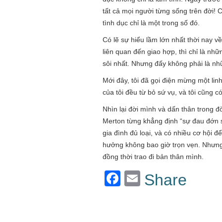
tất cả mọi người từng sống trên đời!
tình dục chỉ là một trong số đó.
Có lẽ sự hiểu lầm lớn nhất thời nay v
liên quan đến giao hợp, thì chỉ là nh
sôi nhất. Nhưng đấy không phải là nh
Mới đây, tôi đã gọi điện mừng một li
của tôi đều từ bỏ sứ vụ, và tôi cũng c
Nhìn lại đời mình và dấn thân trong đ
Merton từng khẳng định “sự đau đớn s
gia đình đủ loại, và có nhiều cơ hội đ
hưởng không bao giờ trọn vẹn. Nhưng n
đồng thời trao đi bản thân mình.
Facebook
Email
Share