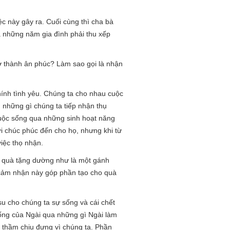
ệc này gây ra. Cuối cùng thì cha bà
cả những năm gia đình phải thu xếp
ở thành ân phúc? Làm sao gọi là nhận
hính tình yêu. Chúng ta cho nhau cuộc
g những gì chúng ta tiếp nhận thụ
cuộc sống qua những sinh hoạt năng
i chúc phúc đến cho họ, nhưng khi từ
việc thọ nhận.
u quà tặng dường như là một gánh
cảm nhận này góp phần tạo cho quà
u cho chúng ta sự sống và cái chết
sống của Ngài qua những gì Ngài làm
 thầm chịu đựng vì chúng ta. Phần