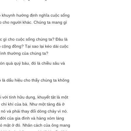
có khuynh hướng định nghĩa cuộc sống
óp cho người khác. Chúng ta mang gì
ợc gì cho cuộc sống chúng ta? Đâu là
o cộng đồng? Tại sao lại kéo dài cuộc
bình thường của chúng ta?
ón quà quý báu, đó là chiều sâu và
ó là dấu hiệu cho thấy chúng ta không
với tính hữu dụng, khuyết tật là một
o chí khí của bà. Như một tảng đá ở
nó và phải thay đổi dòng chảy vì nó.
 đời của gia đình và hàng xóm láng
g có mặt ở đó. Nhân cách của ông mang