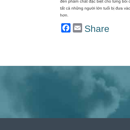
đến phẩm chất đặc biệt cho từng bối 
tất cả những người lớn tuổi bị đưa v
hơn.
Facebook
Email
Share