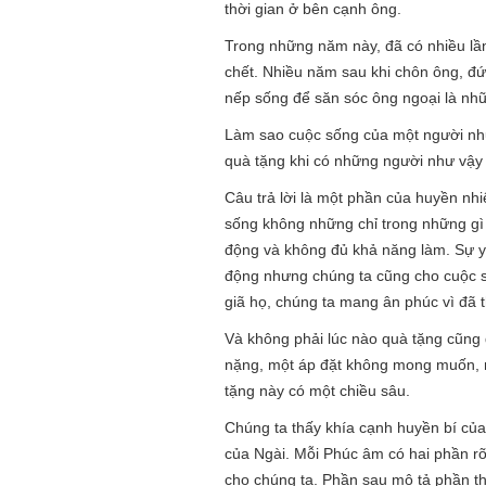
thời gian ở bên cạnh ông.
Trong những năm này, đã có nhiều lần,
chết. Nhiều năm sau khi chôn ông, đứa
nếp sống để săn sóc ông ngoại là nh
Làm sao cuộc sống của một người như
quà tặng khi có những người như vậy
Câu trả lời là một phần của huyền nh
sống không những chỉ trong những gì c
động và không đủ khả năng làm. Sự y
động nhưng chúng ta cũng cho cuộc s
giã họ, chúng ta mang ân phúc vì đã t
Và không phải lúc nào quà tặng cũng 
nặng, một áp đặt không mong muốn, 
tặng này có một chiều sâu.
Chúng ta thấy khía cạnh huyền bí của
của Ngài. Mỗi Phúc âm có hai phần rõ
cho chúng ta. Phần sau mô tả phần t