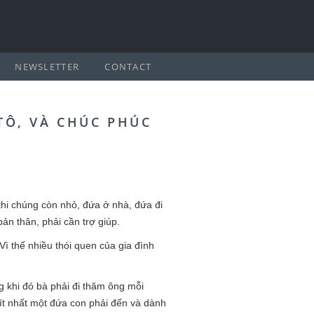
NEWSLETTER
CONTACT
TÔ, VÀ CHÚC PHÚC
khi chúng còn nhỏ, đứa ở nhà, đứa đi
ản thân, phải cần trợ giúp.
Vì thế nhiều thói quen của gia đình
 khi đó bà phải đi thăm ông mỗi
ít nhất một đứa con phải đến và dành