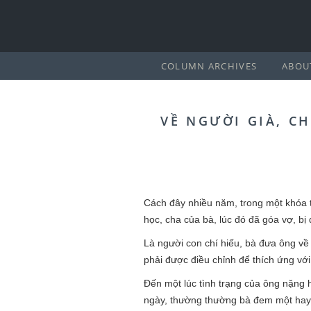
COLUMN ARCHIVES
ABOU
VỀ NGƯỜI GIÀ, C
Cách đây nhiều năm, trong một khóa t
học, cha của bà, lúc đó đã góa vợ, b
Là người con chí hiếu, bà đưa ông về ở
phải được điều chỉnh để thích ứng vớ
Đến một lúc tình trạng của ông nặng 
ngày, thường thường bà đem một hay v