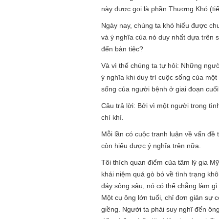
này được gọi là phần Thương Khó (tiế
Ngày nay, chúng ta khó hiểu được chu
và ý nghĩa của nó duy nhất dựa trên 
đến bàn tiệc?
Và vì thế chúng ta tự hỏi: Những ngư
ý nghĩa khi duy trì cuộc sống của một
sống của người bệnh ở giai đoạn cuối
Câu trả lời: Bởi vì một người trong 
chí khí.
Mỗi lần có cuộc tranh luận về vấn đề
còn hiểu được ý nghĩa trên nữa.
Tôi thích quan điểm của tâm lý gia Mỹ
khái niệm quá gò bó về tình trạng khô
đáy sông sâu, nó có thể chẳng làm gì
Một cụ ông lớn tuổi, chỉ đơn giản sự
giềng. Người ta phải suy nghĩ đến ôn