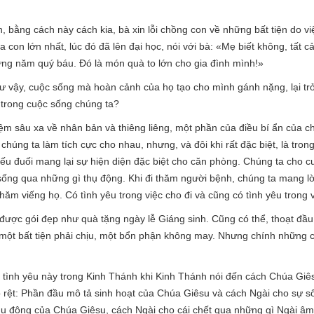
 bằng cách này cách kia, bà xin lỗi chồng con về những bất tiện do vi
 con lớn nhất, lúc đó đã lên đại học, nói với bà: «Mẹ biết không, tất 
ững năm quý báu. Đó là món quà to lớn cho gia đình mình!»
 vậy, cuộc sống mà hoàn cảnh của họ tạo cho mình gánh nặng, lại tr
 trong cuộc sống chúng ta?
iệm sâu xa về nhân bản và thiêng liêng, một phần của điều bí ẩn của c
húng ta làm tích cực cho nhau, nhưng, và đôi khi rất đặc biệt, là tron
ếu đuối mang lại sự hiện diện đặc biệt cho căn phòng. Chúng ta cho 
ống qua những gì thụ động. Khi đi thăm người bệnh, chúng ta mang lờ
hăm viếng họ. Có tình yêu trong việc cho đi và cũng có tình yêu trong 
được gói đẹp như quà tặng ngày lễ Giáng sinh. Cũng có thể, thoạt đầ
một bất tiện phải chịu, một bổn phận không may. Nhưng chính những 
 tình yêu này trong Kinh Thánh khi Kinh Thánh nói đến cách Chúa Giês
 rệt: Phần đầu mô tả sinh hoạt của Chúa Giêsu và cách Ngài cho sự 
hụ động của Chúa Giêsu, cách Ngài cho cái chết qua những gì Ngài âm