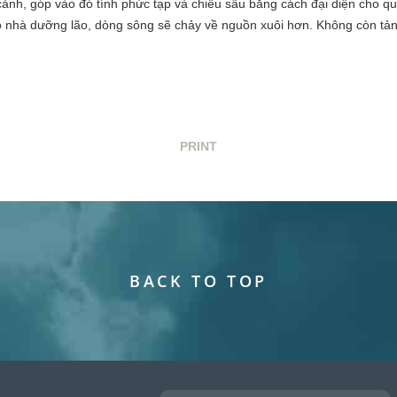
cảnh, góp vào đó tính phức tạp và chiều sâu bằng cách đại diện cho q
ào nhà dưỡng lão, dòng sông sẽ chảy về nguồn xuôi hơn. Không còn tảng
PRINT
BACK TO TOP