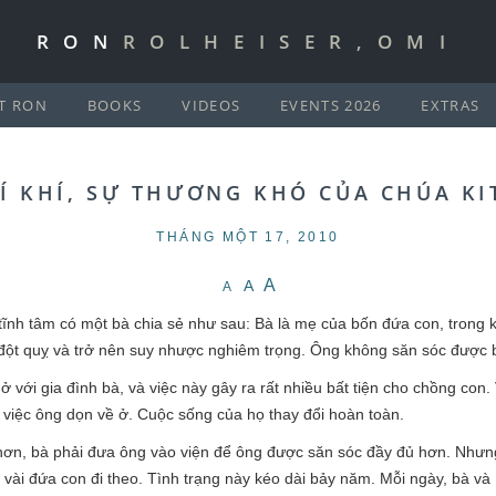
RON
ROLHEISER,OMI
T RON
BOOKS
VIDEOS
EVENTS 2026
EXTRAS
HÍ KHÍ, SỰ THƯƠNG KHÓ CỦA CHÚA KI
THÁNG MỘT 17, 2010
A
A
A
ĩnh tâm có một bà chia sẻ như sau: Bà là mẹ của bốn đứa con, trong 
ị đột quỵ và trở nên suy nhược nghiêm trọng. Ông không săn sóc được b
 với gia đình bà, và việc này gây ra rất nhiều bất tiện cho chồng con. 
i việc ông dọn về ở. Cuộc sống của họ thay đổi hoàn toàn.
hơn, bà phải đưa ông vào viện để ông được săn sóc đầy đủ hơn. Nhưng
ài đứa con đi theo. Tình trạng này kéo dài bảy năm. Mỗi ngày, bà và 