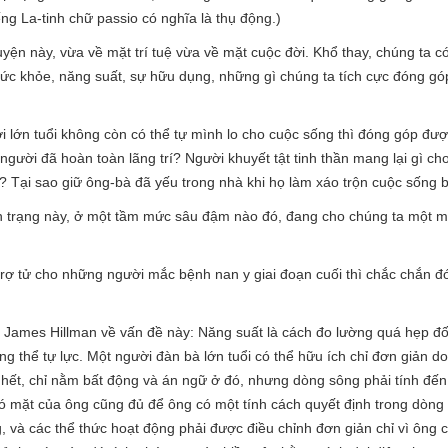
ng La-tinh chữ passio có nghĩa là thụ động.)
yện này, vừa về mặt trí tuệ vừa về mặt cuộc đời. Khổ thay, chúng ta 
sức khỏe, năng suất, sự hữu dụng, những gì chúng ta tích cực đóng g
ời lớn tuổi không còn có thể tự mình lo cho cuộc sống thì đóng góp đư
 người đã hoàn toàn lãng trí? Người khuyết tật tinh thần mang lại gì ch
? Tại sao giữ ông-bà đã yếu trong nhà khi họ làm xáo trộn cuộc sống 
tình trạng này, ở một tầm mức sâu đậm nào đó, đang cho chúng ta một m
 trợ tử cho những người mắc bệnh nan y giai đoạn cuối thì chắc chắn đ
 James Hillman về vấn đề này: Năng suất là cách đo lường quá hẹp đối 
ng thể tự lực. Một người đàn bà lớn tuổi có thể hữu ích chỉ đơn giản d
 hết, chỉ nằm bất động và án ngữ ở đó, nhưng dòng sông phải tính đến 
 có mặt của ông cũng đủ để ông có một tính cách quyết định trong dòng
g, và các thể thức hoạt động phải được điều chỉnh đơn giản chỉ vì ôn