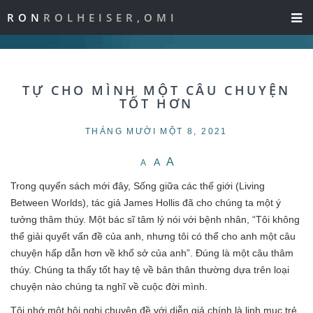
RON
ROLHEISER,OMI
TỰ CHO MÌNH MỘT CÂU CHUYỆN
TỐT HƠN
THÁNG MƯỜI MỘT 8, 2021
A
A
A
Trong quyển sách mới đây, Sống giữa các thế giới (Living
Between Worlds), tác giả James Hollis đã cho chúng ta một ý
tưởng thâm thúy. Một bác sĩ tâm lý nói với bệnh nhân, “Tôi không
thể giải quyết vấn đề của anh, nhưng tôi có thể cho anh một câu
chuyện hấp dẫn hơn về khổ sở của anh”. Đúng là một câu thâm
thúy. Chúng ta thấy tốt hay tệ về bản thân thường dựa trên loại
chuyện nào chúng ta nghĩ về cuộc đời mình.
Tôi nhớ một hội nghị chuyên đề với diễn giả chính là linh mục trẻ