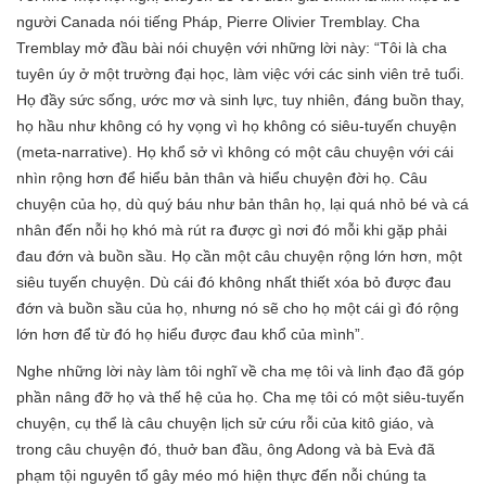
người Canada nói tiếng Pháp, Pierre Olivier Tremblay. Cha
Tremblay mở đầu bài nói chuyện với những lời này: “Tôi là cha
tuyên úy ở một trường đại học, làm việc với các sinh viên trẻ tuổi.
Họ đầy sức sống, ước mơ và sinh lực, tuy nhiên, đáng buồn thay,
họ hầu như không có hy vọng vì họ không có siêu-tuyến chuyện
(meta-narrative). Họ khổ sở vì không có một câu chuyện với cái
nhìn rộng hơn để hiểu bản thân và hiểu chuyện đời họ. Câu
chuyện của họ, dù quý báu như bản thân họ, lại quá nhỏ bé và cá
nhân đến nỗi họ khó mà rút ra được gì nơi đó mỗi khi gặp phải
đau đớn và buồn sầu. Họ cần một câu chuyện rộng lớn hơn, một
siêu tuyến chuyện. Dù cái đó không nhất thiết xóa bỏ được đau
đớn và buồn sầu của họ, nhưng nó sẽ cho họ một cái gì đó rộng
lớn hơn để từ đó họ hiểu được đau khổ của mình”.
Nghe những lời này làm tôi nghĩ về cha mẹ tôi và linh đạo đã góp
phần nâng đỡ họ và thế hệ của họ. Cha mẹ tôi có một siêu-tuyến
chuyện, cụ thể là câu chuyện lịch sử cứu rỗi của kitô giáo, và
trong câu chuyện đó, thuở ban đầu, ông Adong và bà Evà đã
phạm tội nguyên tổ gây méo mó hiện thực đến nỗi chúng ta