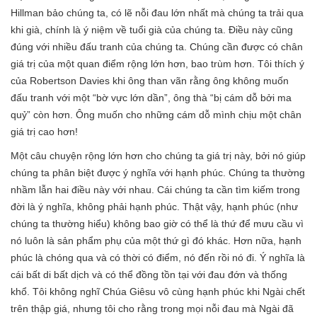
Hillman bảo chúng ta, có lẽ nỗi đau lớn nhất mà chúng ta trải qua
khi già, chính là ý niệm về tuổi già của chúng ta. Điều này cũng
đúng với nhiều đấu tranh của chúng ta. Chúng cần được có chân
giá trị của một quan điểm rộng lớn hơn, bao trùm hơn. Tôi thích ý
của Robertson Davies khi ông than vãn rằng ông không muốn
đấu tranh với một “bờ vực lớn dần”, ông thà “bị cám dỗ bởi ma
quỷ” còn hơn. Ông muốn cho những cám dỗ mình chịu một chân
giá trị cao hơn!
Một câu chuyện rộng lớn hơn cho chúng ta giá trị này, bởi nó giúp
chúng ta phân biệt được ý nghĩa với hạnh phúc. Chúng ta thường
nhầm lẫn hai điều này với nhau. Cái chúng ta cần tìm kiếm trong
đời là ý nghĩa, không phải hạnh phúc. Thật vậy, hạnh phúc (như
chúng ta thường hiểu) không bao giờ có thể là thứ để mưu cầu vì
nó luôn là sản phẩm phụ của một thứ gì đó khác. Hơn nữa, hạnh
phúc là chóng qua và có thời có điểm, nó đến rồi nó đi. Ý nghĩa là
cái bất di bất dịch và có thể đồng tồn tại với đau đớn và thống
khổ. Tôi không nghĩ Chúa Giêsu vô cùng hạnh phúc khi Ngài chết
trên thập giá, nhưng tôi cho rằng trong mọi nỗi đau mà Ngài đã