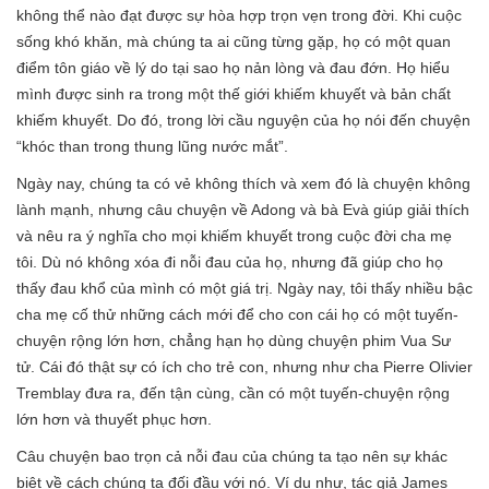
không thể nào đạt được sự hòa hợp trọn vẹn trong đời. Khi cuộc
sống khó khăn, mà chúng ta ai cũng từng gặp, họ có một quan
điểm tôn giáo về lý do tại sao họ nản lòng và đau đớn. Họ hiểu
mình được sinh ra trong một thế giới khiếm khuyết và bản chất
khiếm khuyết. Do đó, trong lời cầu nguyện của họ nói đến chuyện
“khóc than trong thung lũng nước mắt”.
Ngày nay, chúng ta có vẻ không thích và xem đó là chuyện không
lành mạnh, nhưng câu chuyện về Adong và bà Evà giúp giải thích
và nêu ra ý nghĩa cho mọi khiếm khuyết trong cuộc đời cha mẹ
tôi. Dù nó không xóa đi nỗi đau của họ, nhưng đã giúp cho họ
thấy đau khổ của mình có một giá trị. Ngày nay, tôi thấy nhiều bậc
cha mẹ cố thử những cách mới để cho con cái họ có một tuyến-
chuyện rộng lớn hơn, chẳng hạn họ dùng chuyện phim Vua Sư
tử. Cái đó thật sự có ích cho trẻ con, nhưng như cha Pierre Olivier
Tremblay đưa ra, đến tận cùng, cần có một tuyến-chuyện rộng
lớn hơn và thuyết phục hơn.
Câu chuyện bao trọn cả nỗi đau của chúng ta tạo nên sự khác
biệt về cách chúng ta đối đầu với nó. Ví dụ như, tác giả James