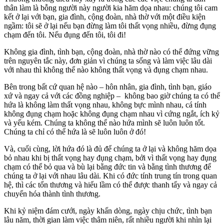
thân làm là bỗng người này người kia hăm dọa nhau: chúng tôi cam
kết ở lại với bạn, gia đình, cộng đoàn, nhà thờ với một điều kiện
ngầm: tôi sẽ ở lại nếu bạn đừng làm tôi thất vọng nhiều, đừng đụng
chạm đến tôi. Nếu đụng đến tôi, tôi đi!
Không gia đình, tình bạn, cộng đoàn, nhà thờ nào có thể đứng vững
trên nguyên tắc này, đơn giản vì chúng ta sống và làm việc lâu dài
với nhau thì không thể nào không thất vọng và đụng chạm nhau.
Bên trong bất cứ quan hệ nào – hôn nhân, gia đình, tình bạn, giáo
xứ và ngay cả với các đồng nghiệp – không bao giờ chúng ta có thể
hứa là không làm thất vọng nhau, không bực mình nhau, cá tính
không đụng chạm hoặc không đụng chạm nhau vì cứng ngắt, ích kỷ
và yếu kém. Chúng ta không thể nào hứa mình sẽ luôn luôn tốt.
Chúng ta chỉ có thể hứa là sẽ luôn luôn ở đó!
Và, cuối cùng, lời hứa đó là đủ để chúng ta ở lại và không hăm dọa
bỏ nhau khi bị thất vọng hay đụng chạm, bởi vì thất vọng hay đụng
chạm có thể bỏ qua và bù lại bằng đức tin và bằng tình thương để
chúng ta ở lại với nhau lâu dài. Khi có đức tính trung tín trong quan
hệ, thì các tổn thương và hiểu lầm có thể được thanh tẩy và ngay cả
chuyển hóa thành tình thương.
Khi kỷ niệm đám cưới, ngày khấn dòng, ngày chịu chức, tình bạn
lâu năm, thời gian làm việc thâm niên, rất nhiều người khi nhìn lại