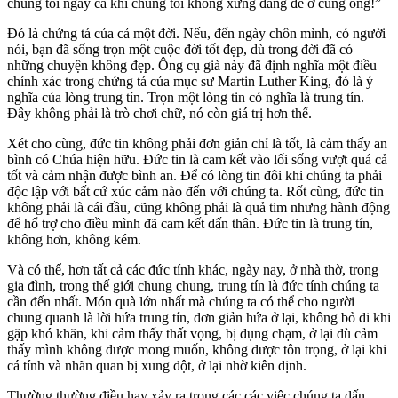
chúng tôi ngay cả khi chúng tôi không xứng đáng để ở cùng ông!”
Đó là chứng tá của cả một đời. Nếu, đến ngày chôn mình, có người
nói, bạn đã sống trọn một cuộc đời tốt đẹp, dù trong đời đã có
những chuyện không đẹp. Ông cụ già này đã định nghĩa một điều
chính xác trong chứng tá của mục sư Martin Luther King, đó là ý
nghĩa của lòng trung tín. Trọn một lòng tin có nghĩa là trung tín.
Đây không phải là trò chơi chữ, nó còn giá trị hơn thế.
Xét cho cùng, đức tin không phải đơn giản chỉ là tốt, là cảm thấy an
bình có Chúa hiện hữu. Đức tin là cam kết vào lối sống vượt quá cả
tốt và cảm nhận được bình an. Để có lòng tin đôi khi chúng ta phải
độc lập với bất cứ xúc cảm nào đến với chúng ta. Rốt cùng, đức tin
không phải là cái đầu, cũng không phải là quả tim nhưng hành động
để hổ trợ cho điều mình đã cam kết dấn thân. Đức tin là trung tín,
không hơn, không kém.
Và có thể, hơn tất cả các đức tính khác, ngày nay, ở nhà thờ, trong
gia đình, trong thế giới chung chung, trung tín là đức tính chúng ta
cần đến nhất. Món quà lớn nhất mà chúng ta có thể cho người
chung quanh là lời hứa trung tín, đơn giản hứa ở lại, không bỏ đi khi
gặp khó khăn, khi cảm thấy thất vọng, bị đụng chạm, ở lại dù cảm
thấy mình không được mong muốn, không được tôn trọng, ở lại khi
cá tính và nhãn quan bị xung đột, ở lại nhờ kiên định.
Thường thường điều hay xảy ra trong các các việc chúng ta dấn