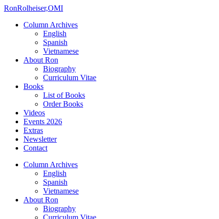
Ron
Rolheiser,OMI
Column Archives
English
Spanish
Vietnamese
About Ron
Biography
Curriculum Vitae
Books
List of Books
Order Books
Videos
Events 2026
Extras
Newsletter
Contact
Column Archives
English
Spanish
Vietnamese
About Ron
Biography
Curriculum Vitae