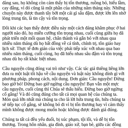
đàng sau, họ không còn cảm thấy bị tổn thương, ruồng bỏ, hiểu lầm,
cay đắng, vì đó cũng là một phần của những năm tháng này. Những
chuyện này được thanh tẩy bởi một cái gì sâu đậm, được lớn lên nhờ
lòng trung tín, là tin cậy và tôn trọng.
Đôi khi các bạn thấy được điều này một cách đáng khâm phục ở hai
người nào đó, họ miễn cưỡng tôn trọng nhau, cuối cùng giữa họ đã
phát triển một mối quan hệ, chân thành và gắn bó với nhau qua
nhiều năm tháng dù họ bất đồng về cá tính, chính trị, tôn giáo hay
lịch sử. Thực tế đơn giản của việc phải tiếp xúc với nhau qua bao
nhiêu năm tháng, cuối cùng, họ đã hiểu nhau sâu đậm và tôn trọng
nhau dù họ rất khác biệt nhau.
Cầu nguyện cũng đóng vai trò như vậy. Các tác giả thiêng liêng lớn
đưa ra một luật tối hậu về cầu nguyện và luật này không dính gì với
phương pháp, phong cách, nội dung. Đơn giản: Cầu nguyện! Đừng
bao giờ bỏ! Đừng bao giờ ngừng cầu nguyện! Bạn vẫn một mực
cầu nguyện, cuối cùng thì Chúa sẽ thấu hiểu. Đừng bao giờ ngừng
cố gắng! Và đó cũng đúng cho tất cả mọi quan hệ của chúng ta.
Món quà lớn nhất mà chúng ta cho là lời hứa trung tín, hứa chúng ta
sẽ tiếp tục cố gắng, sẽ không bỏ đi vì bị tổn thương hay vì cảm thấy
mình không được mong muốn hoặc không được đánh giá đúng.
Chúng ta tất cả đều yếu đuối, bị xúc phạm, tội lỗi, và dễ bị tổn
thương. Trong hôn nhân, gia đình, giáo xứ, bạn bè, giữa các đồng