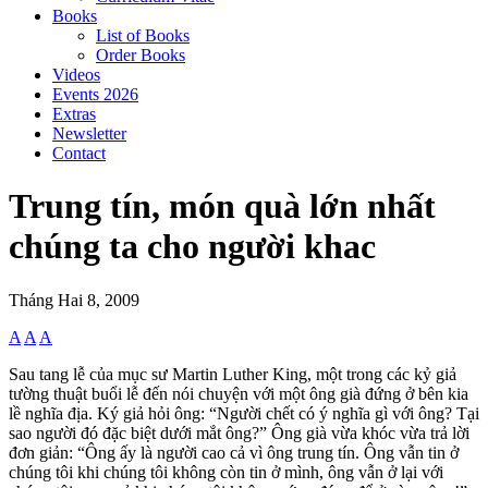
Books
List of Books
Order Books
Videos
Events 2026
Extras
Newsletter
Contact
Trung tín, món quà lớn nhất
chúng ta cho người khac
Tháng Hai 8, 2009
A
A
A
Sau tang lễ của mục sư Martin Luther King, một trong các kỷ giả
tường thuật buổi lễ đến nói chuyện với một ông già đứng ở bên kia
lề nghĩa địa. Ký giả hỏi ông: “Người chết có ý nghĩa gì với ông? Tại
sao người đó đặc biệt dưới mắt ông?” Ông già vừa khóc vừa trả lời
đơn giản: “Ông ấy là người cao cả vì ông trung tín. Ông vẫn tin ở
chúng tôi khi chúng tôi không còn tin ở mình, ông vẫn ở lại với