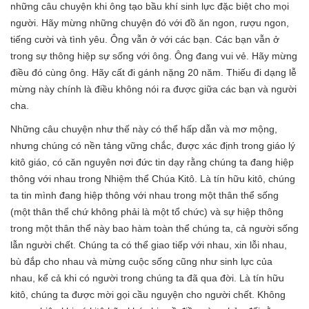
những câu chuyện khi ông tạo bầu khí sinh lực đặc biệt cho mọi
người. Hãy mừng những chuyện đó với đồ ăn ngon, rượu ngon,
tiếng cười và tình yêu. Ông vẫn ở với các bạn. Các bạn vẫn ở
trong sự thông hiệp sự sống với ông. Ông đang vui vẻ. Hãy mừng
điều đó cùng ông. Hãy cất đi gánh nặng 20 năm. Thiếu đi dạng lễ
mừng này chính là điều không nói ra được giữa các bạn và người
cha.
Những câu chuyện như thế này có thể hấp dẫn và mơ mộng,
nhưng chúng có nền tảng vững chắc, được xác định trong giáo lý
kitô giáo, có căn nguyên nơi đức tin dạy rằng chúng ta đang hiệp
thông với nhau trong Nhiệm thể Chúa Kitô. Là tín hữu kitô, chúng
ta tin mình đang hiệp thông với nhau trong một thân thể sống
(một thân thể chứ không phải là một tổ chức) và sự hiệp thông
trong một thân thể này bao hàm toàn thể chúng ta, cả người sống
lẫn người chết. Chúng ta có thể giao tiếp với nhau, xin lỗi nhau,
bù đắp cho nhau và mừng cuộc sống cũng như sinh lực của
nhau, kể cả khi có người trong chúng ta đã qua đời. Là tín hữu
kitô, chúng ta được mời gọi cầu nguyện cho người chết. Không