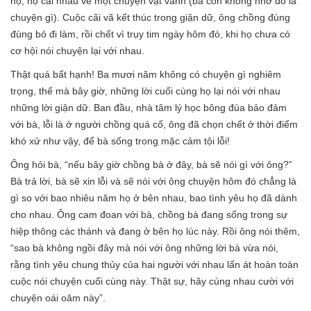
nọ, họ cãi nhau về một chuyện vặt vãnh (bà còn không nhớ đó là
chuyện gì). Cuộc cãi vã kết thúc trong giận dữ, ông chồng đùng
đùng bỏ đi làm, rồi chết vì trụy tim ngày hôm đó, khi họ chưa có
cơ hội nói chuyện lại với nhau.
Thật quá bất hạnh! Ba mươi năm không có chuyện gì nghiêm
trọng, thế mà bây giờ, những lời cuối cùng họ lại nói với nhau
những lời giận dữ. Ban đầu, nhà tâm lý học bông đùa bảo đảm
với bà, lỗi là ở người chồng quá cố, ông đã chọn chết ở thời điểm
khó xử như vậy, để bà sống trong mặc cảm tội lỗi!
Ông hỏi bà, “nếu bây giờ chồng bà ở đây, bà sẽ nói gì với ông?”
Bà trả lời, bà sẽ xin lỗi và sẽ nói với ông chuyện hôm đó chẳng là
gì so với bao nhiêu năm họ ở bên nhau, bao tình yêu họ đã dành
cho nhau. Ông cam đoan với bà, chồng bà đang sống trong sự
hiệp thông các thánh và đang ở bên họ lúc này. Rồi ông nói thêm,
“sao bà không ngồi đây mà nói với ông những lời bà vừa nói,
rằng tình yêu chung thủy của hai người với nhau lấn át hoàn toàn
cuộc nói chuyện cuối cùng này. Thật sự, hãy cùng nhau cười với
chuyện oái oăm này”.