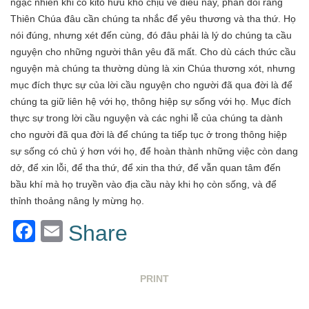
ngạc nhiên khi có kitô hữu khó chịu về điều này, phản đối rằng
Thiên Chúa đâu cần chúng ta nhắc để yêu thương và tha thứ. Họ
nói đúng, nhưng xét đến cùng, đó đâu phải là lý do chúng ta cầu
nguyện cho những người thân yêu đã mất. Cho dù cách thức cầu
nguyện mà chúng ta thường dùng là xin Chúa thương xót, nhưng
mục đích thực sự của lời cầu nguyện cho người đã qua đời là để
chúng ta giữ liên hệ với họ, thông hiệp sự sống với họ. Mục đích
thực sự trong lời cầu nguyện và các nghi lễ của chúng ta dành
cho người đã qua đời là để chúng ta tiếp tục ở trong thông hiệp
sự sống có chủ ý hơn với họ, để hoàn thành những việc còn dang
dở, để xin lỗi, để tha thứ, để xin tha thứ, để vẫn quan tâm đến
bầu khí mà họ truyền vào địa cầu này khi họ còn sống, và để
thỉnh thoảng nâng ly mừng họ.
Facebook
Email
Share
PRINT