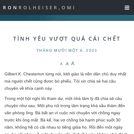
RON
ROLHEISER,OMI
TÌNH YÊU VƯỢT QUÁ CÁI CHẾT
THÁNG MƯỜI MỘT 6, 2023
A
A
A
Gilbert K. Chesterton từng nói, kitô giáo là nền dân chủ duy nhất
mà người chết cũng được bỏ phiếu. Tôi xin chia sẻ hai câu
chuyện về khía cạnh này.
Trong một hội nghị tôi tham dự, một nhà tâm lý đã chia sẻ câu
chuyện như sau: Một phụ nữ trong tâm trạng khá sầu thảm đến
văn phòng ông. Bà bất an vì cuộc nói chuyện với chồng ngay
trước khi ông mất. Bà kể, hai vợ chồng bà hạnh phúc suốt 30
năm, không hề có cãi nhau to tiếng giữa họ. Rồi đến một ngày