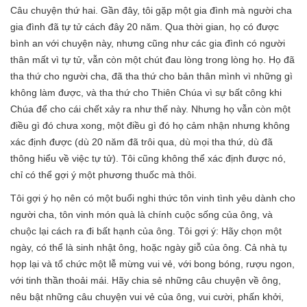
Câu chuyện thứ hai. Gần đây, tôi gặp một gia đình mà người cha
gia đình đã tự tử cách đây 20 năm. Qua thời gian, họ có được
bình an với chuyện này, nhưng cũng như các gia đình có người
thân mất vì tự tử, vẫn còn một chút đau lòng trong lòng họ. Họ đã
tha thứ cho người cha, đã tha thứ cho bản thân mình vì những gì
không làm được, và tha thứ cho Thiên Chúa vì sự bất công khi
Chúa để cho cái chết xảy ra như thế này. Nhưng họ vẫn còn một
điều gì đó chưa xong, một điều gì đó họ cảm nhận nhưng không
xác định được (dù 20 năm đã trôi qua, dù mọi tha thứ, dù đã
thông hiểu về việc tự tử). Tôi cũng không thể xác định được nó,
chỉ có thể gợi ý một phương thuốc mà thôi.
Tôi gợi ý họ nên có một buổi nghi thức tôn vinh tình yêu dành cho
người cha, tôn vinh món quà là chính cuộc sống của ông, và
chuộc lại cách ra đi bất hạnh của ông. Tôi gợi ý: Hãy chọn một
ngày, có thể là sinh nhật ông, hoặc ngày giỗ của ông. Cả nhà tụ
họp lại và tổ chức một lễ mừng vui vẻ, với bong bóng, rượu ngon,
với tinh thần thoải mái. Hãy chia sẻ những câu chuyện về ông,
nêu bật những câu chuyện vui vẻ của ông, vui cười, phấn khởi,