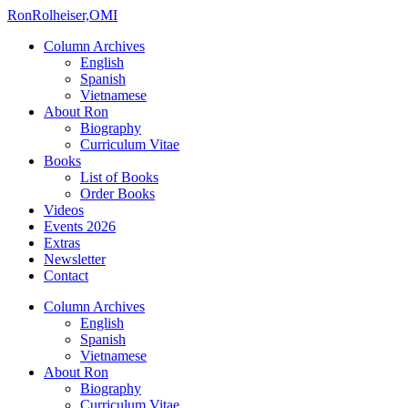
Ron
Rolheiser,OMI
Column Archives
English
Spanish
Vietnamese
About Ron
Biography
Curriculum Vitae
Books
List of Books
Order Books
Videos
Events 2026
Extras
Newsletter
Contact
Column Archives
English
Spanish
Vietnamese
About Ron
Biography
Curriculum Vitae