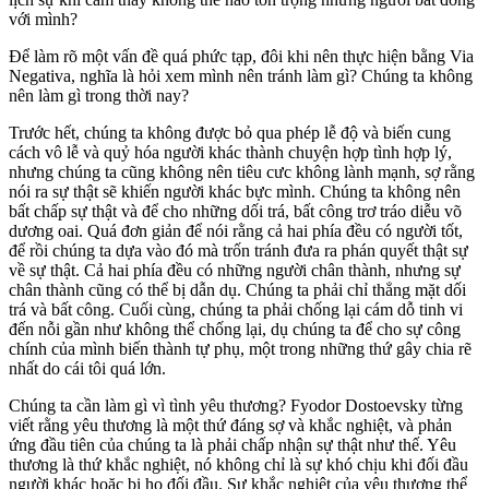
với mình?
Để làm rõ một vấn đề quá phức tạp, đôi khi nên thực hiện bằng Via
Negativa, nghĩa là hỏi xem mình nên tránh làm gì? Chúng ta không
nên làm gì trong thời nay?
Trước hết, chúng ta không được bỏ qua phép lễ độ và biến cung
cách vô lễ và quỷ hóa người khác thành chuyện hợp tình hợp lý,
nhưng chúng ta cũng không nên tiêu cưc không lành mạnh, sợ rằng
nói ra sự thật sẽ khiến người khác bực mình. Chúng ta không nên
bất chấp sự thật và để cho những dối trá, bất công trơ tráo diễu võ
dương oai. Quá đơn giản để nói rằng cả hai phía đều có người tốt,
để rồi chúng ta dựa vào đó mà trốn tránh đưa ra phán quyết thật sự
về sự thật. Cả hai phía đều có những người chân thành, nhưng sự
chân thành cũng có thể bị dẫn dụ. Chúng ta phải chỉ thẳng mặt dối
trá và bất công. Cuối cùng, chúng ta phải chống lại cám dỗ tinh vi
đến nỗi gần như không thể chống lại, dụ chúng ta để cho sự công
chính của mình biến thành tự phụ, một trong những thứ gây chia rẽ
nhất do cái tôi quá lớn.
Chúng ta cần làm gì vì tình yêu thương? Fyodor Dostoevsky từng
viết rằng yêu thương là một thứ đáng sợ và khắc nghiệt, và phản
ứng đầu tiên của chúng ta là phải chấp nhận sự thật như thế. Yêu
thương là thứ khắc nghiệt, nó không chỉ là sự khó chịu khi đối đầu
người khác hoặc bị họ đối đầu. Sự khắc nghiệt của yêu thương thể