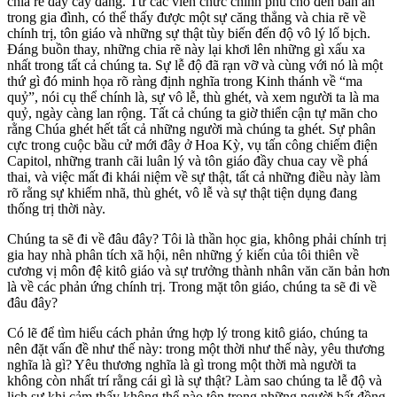
chia rẽ đầy cay đắng. Từ các viên chức chính phủ cho đến bàn ăn
trong gia đình, có thể thấy được một sự căng thẳng và chia rẽ về
chính trị, tôn giáo và những sự thật tùy biến đến độ vô lý lố bịch.
Đáng buồn thay, những chia rẽ này lại khơi lên những gì xấu xa
nhất trong tất cả chúng ta. Sự lễ độ đã rạn vỡ và cùng với nó là một
thứ gì đó minh họa rõ ràng định nghĩa trong Kinh thánh về “ma
quỷ”, nói cụ thể chính là, sự vô lễ, thù ghét, và xem người ta là ma
quỷ, ngày càng lan rộng. Tất cả chúng ta giờ thiển cận tự mãn cho
rằng Chúa ghét hết tất cả những người mà chúng ta ghét. Sự phân
cực trong cuộc bầu cử mới đây ở Hoa Kỳ, vụ tấn công chiếm điện
Capitol, những tranh cãi luân lý và tôn giáo đầy chua cay về phá
thai, và việc mất đi khái niệm về sự thật, tất cả những điều này làm
rõ rằng sự khiếm nhã, thù ghét, vô lễ và sự thật tiện dụng đang
thống trị thời này.
Chúng ta sẽ đi về đâu đây? Tôi là thần học gia, không phải chính trị
gia hay nhà phân tích xã hội, nên những ý kiến của tôi thiên về
cương vị môn đệ kitô giáo và sự trưởng thành nhân văn căn bản hơn
là về các phản ứng chính trị. Trong mặt tôn giáo, chúng ta sẽ đi về
đâu đây?
Có lẽ để tìm hiểu cách phản ứng hợp lý trong kitô giáo, chúng ta
nên đặt vấn đề như thế này: trong một thời như thế này, yêu thương
nghĩa là gì? Yêu thương nghĩa là gì trong một thời mà người ta
không còn nhất trí rằng cái gì là sự thật? Làm sao chúng ta lễ độ và
lịch sự khi cảm thấy không thể nào tôn trọng những người bất đồng