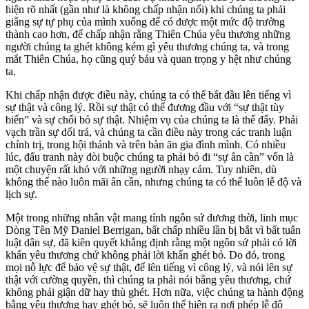
hiện rõ nhất (gần như là không chấp nhận nổi) khi chúng ta phải
giằng sự tự phụ của mình xuống để có được một mức độ trưởng
thành cao hơn, để chấp nhận rằng Thiên Chúa yêu thương những
người chúng ta ghét không kém gì yêu thương chúng ta, và trong
mắt Thiên Chúa, họ cũng quý báu và quan trọng y hệt như chúng
ta.
Khi chấp nhận được điều này, chúng ta có thể bắt đầu lên tiếng vì
sự thật và công lý. Rồi sự thật có thể đương đầu với “sự thật tùy
biến” và sự chối bỏ sự thật. Nhiệm vụ của chúng ta là thế đấy. Phải
vạch trần sự dối trá, và chúng ta cần điều này trong các tranh luận
chính trị, trong hội thánh và trên bàn ăn gia đình mình. Có nhiều
lúc, đấu tranh này đòi buộc chúng ta phải bỏ đi “sự ân cần” vốn là
một chuyện rất khó với những người nhạy cảm. Tuy nhiên, dù
không thể nào luôn mãi ân cần, nhưng chúng ta có thể luôn lễ độ và
lịch sự.
Một trong những nhân vật mang tính ngôn sứ đương thời, linh mục
Dòng Tên Mỹ Daniel Berrigan, bất chấp nhiều lần bị bắt vì bất tuân
luật dân sự, đã kiên quyết khẳng định rằng một ngôn sứ phải có lời
khấn yêu thương chứ không phải lời khấn ghét bỏ. Do đó, trong
mọi nỗ lực để bảo vệ sự thật, để lên tiếng vì công lý, và nói lên sự
thật với cường quyền, thì chúng ta phải nói bằng yêu thương, chứ
không phải giận dữ hay thù ghét. Hơn nữa, việc chúng ta hành động
bằng yêu thương hay ghét bỏ, sẽ luôn thể hiện ra nơi phép lễ độ