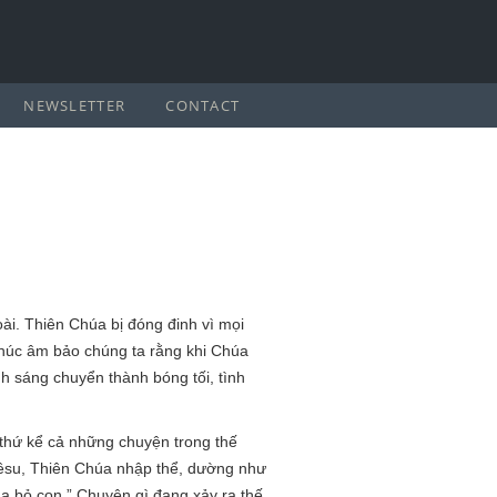
NEWSLETTER
CONTACT
oài. Thiên Chúa bị đóng đinh vì mọi
à Phúc âm bảo chúng ta rằng khi Chúa
nh sáng chuyển thành bóng tối, tình
thứ kể cả những chuyện trong thế
Giêsu, Thiên Chúa nhập thể, dường như
úa bỏ con.” Chuyện gì đang xảy ra thế