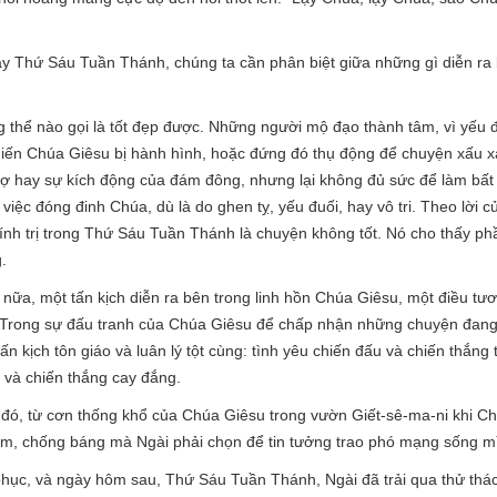
ày Thứ Sáu Tuần Thánh, chúng ta cần phân biệt giữa những gì diễn ra 
g thể nào gọi là tốt đẹp được. Những người mộ đạo thành tâm, vì yếu đu
iến Chúa Giêsu bị hành hình, hoặc đứng đó thụ động để chuyện xấu xa
ợ hay sự kích động của đám đông, nhưng lại không đủ sức để làm bất 
việc đóng đinh Chúa, dù là do ghen tỵ, yếu đuối, hay vô tri. Theo lời 
hính trị trong Thứ Sáu Tuần Thánh là chuyện không tốt. Nó cho thấy ph
.
ữa, một tấn kịch diễn ra bên trong linh hồn Chúa Giêsu, một điều tươ
. Trong sự đấu tranh của Chúa Giêsu để chấp nhận những chuyện đang
n kịch tôn giáo và luân lý tột cùng: tình yêu chiến đấu và chiến thắng 
 và chiến thắng cay đắng.
đó, từ cơn thống khổ của Chúa Giêsu trong vườn Giết-sê-ma-ni khi Ch
lầm, chống báng mà Ngài phải chọn để tin tưởng trao phó mạng sống m
hục, và ngày hôm sau, Thứ Sáu Tuần Thánh, Ngài đã trải qua thử thác