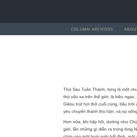
COLUMN ARCHIVES
ABOU
Thứ Sáu Tuần Thánh, từng là một chuyệ
thứ xấu xa trên thế giới, là kiêu ngạo
Giêsu trút hơi thở cuối cùng, bầu trờ
yêu chuyển thành thù hận, và sự sống 
Hơn nữa, khi hấp hối, dường như Chúa
giới, lẫn những gì diễn ra trong lòn
chìm vào một hoài nghi bất định, một