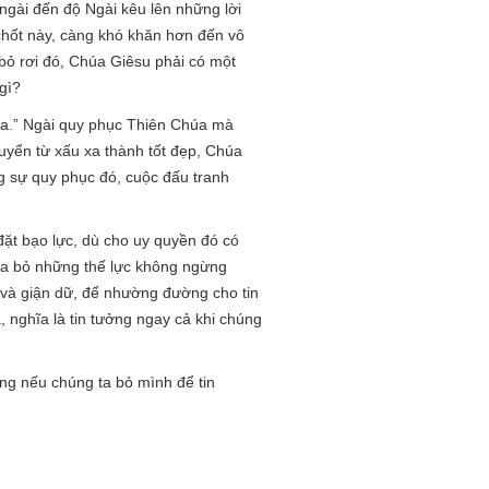
ngài đến độ Ngài kêu lên những lời
chốt này, càng khó khăn hơn đến vô
ỏ rơi đó, Chúa Giêsu phải có một
gì?
úa.” Ngài quy phục Thiên Chúa mà
uyển từ xấu xa thành tốt đẹp, Chúa
ng sự quy phục đó, cuộc đấu tranh
 đặt bạo lực, dù cho uy quyền đó có
xóa bỏ những thế lực không ngừng
 và giận dữ, để nhường đường cho tin
, nghĩa là tin tưởng ngay cả khi chúng
ng nếu chúng ta bỏ mình để tin