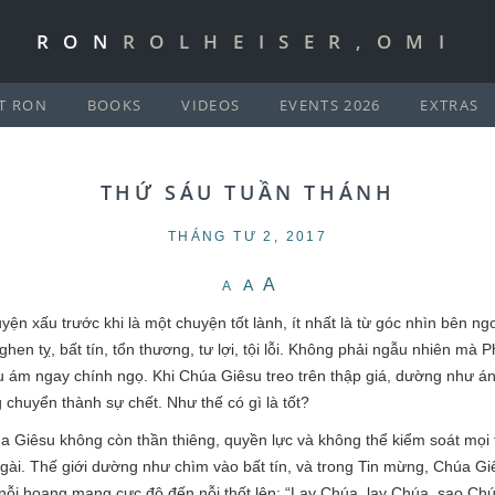
RON
ROLHEISER,OMI
T RON
BOOKS
VIDEOS
EVENTS 2026
EXTRAS
THỨ SÁU TUẦN THÁNH
THÁNG TƯ 2, 2017
A
A
A
n xấu trước khi là một chuyện tốt lành, ít nhất là từ góc nhìn bên ng
, ghen tỵ, bất tín, tổn thương, tư lợi, tội lỗi. Không phải ngẫu nhiên m
i u ám ngay chính ngọ. Khi Chúa Giêsu treo trên thập giá, dường như á
chuyển thành sự chết. Như thế có gì là tốt?
 Giêsu không còn thần thiêng, quyền lực và không thể kiểm soát mọi 
g Ngài. Thế giới dường như chìm vào bất tín, và trong Tin mừng, Chúa 
 nỗi hoang mang cực độ đến nỗi thốt lên: “Lạy Chúa, lạy Chúa, sao Ch