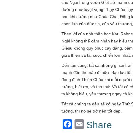
cho Ngài trong vườn Giết-sê-ma-ni dườ
dường như tuyệt vọng: “Lạy Chúa, lạ
hạn khi dường như Chúa Cha, Đấng là
chọn lựa của đức tin, của yêu thương,
Theo lời của nhà thần học Karl Rahn
Ngài không thể cảm nhận hay hiểu thấ
Giêsu không quy phục cay đắng, bám v
giữa thiện và tà, cuộc chiến lớn nhất,
Đến tận cùng, tất cả những gì sai trá
mạnh đến thế nào đi nữa. Bạo lực tốt
đóng đinh Thiên Chúa khi mỗi người 
tưởng, biết ơn, và tha thứ. Và tất cả
ta không hiểu, yêu thương ngay cả khi 
Tất cả chúng ta đều sẽ có ngày Thứ 
tưởng, thì nó sẽ trở nên tốt đẹp.
Facebook
Email
Share