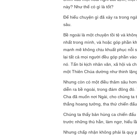
này? Như thế có gì là tốt?
Để hiểu chuyện gì đã xảy ra trong ng
sâu.
Bề ngoài là một chuyện tồi tệ và khôn
nhất trong mình, và hoặc góp phần kh
mạnh mẽ không chịu khuất phục nỗi s
lại tất cả mọi người đều góp phần vào 
nó. Tấn bi kịch nhân văn, xã hội và c
một Thiên Chúa dường như thinh lặng
Nhưng còn có một điều thâm sâu hơn n
diễn ra bề ngoài, trong đám đông đó
Cha đã muốn nơi Ngài, cho chúng ta tấ
thắng hoang tưởng, tha thứ chiến đấu
Chúng ta thấy bản hùng ca chiến đấu 
trước những thù hằn, làm ngơ, hiểu 
Nhưng chấp nhận không phải là quy p