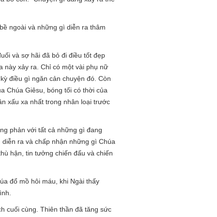
bề ngoài và những gì diễn ra thâm
ối và sợ hãi đã bỏ đi điều tốt đẹp
 này xảy ra. Chỉ có một vài phụ nữ
kỳ điều gì ngăn cản chuyện đó. Còn
của Chúa Giêsu, bóng tối có thời của
ần xấu xa nhất trong nhân loại trước
ng phản với tất cả những gì đang
 diễn ra và chấp nhận những gì Chúa
thù hận, tin tưởng chiến đấu và chiến
úa đổ mồ hôi máu, khi Ngài thấy
ình.
h cuối cùng. Thiên thần đã tăng sức