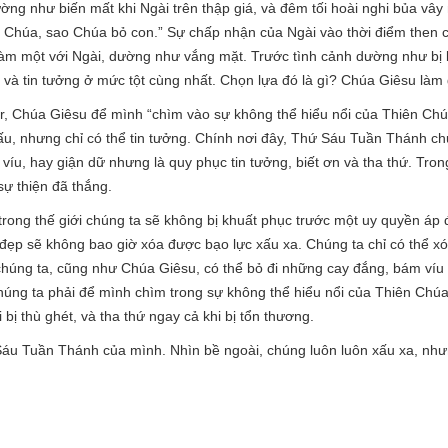
ng như biến mất khi Ngài trên thập giá, và đêm tối hoài nghi bủa vây 
y Chúa, sao Chúa bỏ con.” Sự chấp nhận của Ngài vào thời điểm then 
m một với Ngài, dường như vắng mặt. Trước tình cảnh dường như bị b
 và tin tưởng ở mức tột cùng nhất. Chọn lựa đó là gì? Chúa Giêsu làm 
er, Chúa Giêsu để mình “chìm vào sự không thể hiểu nổi của Thiên Ch
u, nhưng chỉ có thể tin tưởng. Chính nơi đây, Thứ Sáu Tuần Thánh ch
íu, hay giận dữ nhưng là quy phục tin tưởng, biết ơn và tha thứ. Tro
 sự thiện đã thắng.
i trong thế giới chúng ta sẽ không bị khuất phục trước một uy quyền áp
 đẹp sẽ không bao giờ xóa được bạo lực xấu xa. Chúng ta chỉ có thể 
chúng ta, cũng như Chúa Giêsu, có thể bỏ đi những cay đắng, bám víu
 chúng ta phải để mình chìm trong sự không thể hiểu nổi của Thiên Chúa
bị thù ghét, và tha thứ ngay cả khi bị tổn thương.
Sáu Tuần Thánh của mình. Nhìn bề ngoài, chúng luôn luôn xấu xa, như