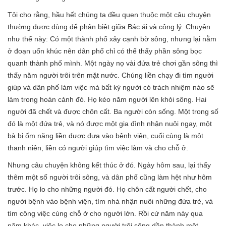
Tôi cho rằng, hầu hết chúng ta đều quen thuộc một câu chuyện
thường được dùng để phân biệt giữa Bác ái và công lý. Chuyện
như thế này: Có một thành phố xây cạnh bờ sông, nhưng lại nằm
ở đoạn uốn khúc nên dân phố chỉ có thể thấy phần sông bọc
quanh thành phố mình. Một ngày nọ vài đứa trẻ chơi gần sông thì
thấy năm người trôi trên mặt nước. Chúng liền chạy đi tìm người
giúp và dân phố làm việc mà bất kỳ người có trách nhiệm nào sẽ
làm trong hoàn cảnh đó. Họ kéo năm người lên khỏi sông. Hai
người đã chết và được chôn cất. Ba người còn sống. Một trong số
đó là một đứa trẻ, và nó được một gia đình nhận nuôi ngay, một
bà bị ốm nặng liền được đưa vào bệnh viện, cuối cùng là một
thanh niên, liền có người giúp tìm việc làm và cho chỗ ở.
Nhưng câu chuyện không kết thúc ở đó. Ngày hôm sau, lại thấy
thêm một số người trôi sông, và dân phố cũng làm hệt như hôm
trước. Họ lo cho những người đó. Họ chôn cất người chết, cho
người bệnh vào bệnh viện, tìm nhà nhận nuôi những đứa trẻ, và
tìm công việc cùng chỗ ở cho người lớn. Rồi cứ năm này qua
năm khác, việc lo cho những người trôi sông dần thành một