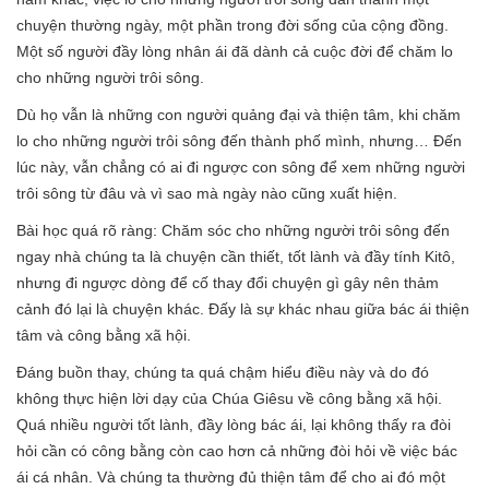
chuyện thường ngày, một phần trong đời sống của cộng đồng.
Một số người đầy lòng nhân ái đã dành cả cuộc đời để chăm lo
cho những người trôi sông.
Dù họ vẫn là những con người quảng đại và thiện tâm, khi chăm
lo cho những người trôi sông đến thành phố mình, nhưng… Đến
lúc này, vẫn chẳng có ai đi ngược con sông để xem những người
trôi sông từ đâu và vì sao mà ngày nào cũng xuất hiện.
Bài học quá rõ ràng: Chăm sóc cho những người trôi sông đến
ngay nhà chúng ta là chuyện cần thiết, tốt lành và đầy tính Kitô,
nhưng đi ngược dòng để cố thay đổi chuyện gì gây nên thảm
cảnh đó lại là chuyện khác. Đấy là sự khác nhau giữa bác ái thiện
tâm và công bằng xã hội.
Đáng buồn thay, chúng ta quá chậm hiểu điều này và do đó
không thực hiện lời dạy của Chúa Giêsu về công bằng xã hội.
Quá nhiều người tốt lành, đầy lòng bác ái, lại không thấy ra đòi
hỏi cần có công bằng còn cao hơn cả những đòi hỏi về việc bác
ái cá nhân. Và chúng ta thường đủ thiện tâm để cho ai đó một