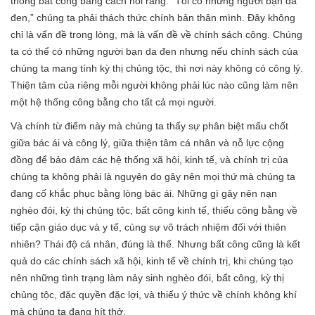
thống bất công bằng cách nói rằng: “Tôi có những người bạn da
đen,” chúng ta phải thách thức chính bản thân mình. Đây không
chỉ là vấn đề trong lòng, mà là vấn đề về chính sách công. Chúng
ta có thể có những người bạn da đen nhưng nếu chính sách của
chúng ta mang tính kỳ thị chủng tộc, thì nơi này không có công lý.
Thiện tâm của riêng mỗi người không phải lúc nào cũng làm nên
một hệ thống công bằng cho tất cả mọi người.
Và chính từ điểm này mà chúng ta thấy sự phân biệt mấu chốt
giữa bác ái và công lý, giữa thiện tâm cá nhân và nỗ lực cộng
đồng để bảo đảm các hệ thống xã hội, kinh tế, và chính trị của
chúng ta không phải là nguyên do gây nên mọi thứ mà chúng ta
đang cố khắc phục bằng lòng bác ái. Những gì gây nên nạn
nghèo đói, kỳ thị chủng tộc, bất công kinh tế, thiếu công bằng về
tiếp cận giáo dục và y tế, cùng sự vô trách nhiệm đối với thiên
nhiên? Thái độ cá nhân, đúng là thế. Nhưng bất công cũng là kết
quả do các chính sách xã hội, kinh tế về chính trị, khi chúng tạo
nên những tình trạng làm nảy sinh nghèo đói, bất công, kỳ thị
chủng tộc, đặc quyền đặc lợi, và thiếu ý thức về chính không khí
mà chúng ta đang hít thở.