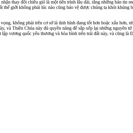
ận thay đổi chiều gió là một tiến trình lâu dài, rằng những bản tin m
t thế giới không phải lúc nào cũng bảo vệ được chúng ta khỏi khủng bố
y vọng, không phải trên cơ sở là tình hình đang tốt hơn hoặc xấu hơn, n
ày, và Thiên Chúa này đủ quyền năng để sắp xếp lại những nguyên tử t
 lập vương quốc yêu thương và hòa bình trên trái đất này, và cũng là 