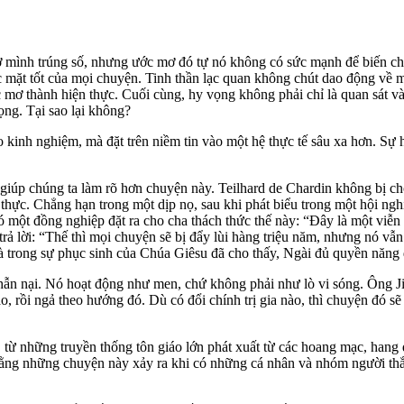
 mình trúng số, nhưng ước mơ đó tự nó không có sức mạnh để biến chu
c mặt tốt của mọi chuyện. Tinh thần lạc quan không chút dao động về m
 thành hiện thực. Cuối cùng, hy vọng không phải chỉ là quan sát và l
ọng. Tại sao lại không?
heo kinh nghiệm, mà đặt trên niềm tin vào một hệ thực tế sâu xa hơn. 
ể giúp chúng ta làm rõ hơn chuyện này. Teilhard de Chardin không bị 
hực. Chẳng hạn trong một dịp nọ, sau khi phát biểu trong một hội nghị
ó một đồng nghiệp đặt ra cho cha thách thức thế này: “Đây là một viễn t
ả lời: “Thế thì mọi chuyện sẽ bị đẩy lùi hàng triệu năm, nhưng nó vẫn 
à trong sự phục sinh của Chúa Giêsu đã cho thấy, Ngài đủ quyền năng đ
hẫn nại. Nó hoạt động như men, chứ không phải như lò vi sóng. Ông Jim
, rồi ngả theo hướng đó. Dù có đổi chính trị gia nào, thì chuyện đó sẽ
ày, từ những truyền thống tôn giáo lớn phát xuất từ các hoang mạc, ha
y rằng những chuyện này xảy ra khi có những cá nhân và nhóm người th