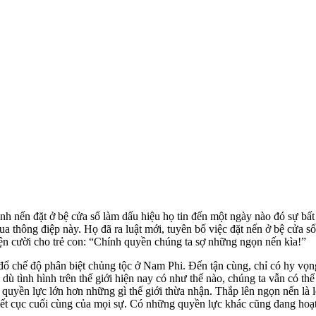
ánh nến đặt ở bệ cửa sổ làm dấu hiệu họ tin đến một ngày nào đó sự bấ
a thông điệp này. Họ đã ra luật mới, tuyên bố việc đặt nến ở bệ cửa sổ
n cười cho trẻ con: “Chính quyền chúng ta sợ những ngọn nến kìa!”
đổ chế độ phân biệt chủng tộc ở Nam Phi. Đến tận cùng, chỉ có hy vọn
dù tình hình trên thế giới hiện nay có như thế nào, chúng ta vẫn có thể
à quyền lực lớn hơn những gì thế giới thừa nhận. Thắp lên ngọn nến là 
ạt kết cục cuối cùng của mọi sự. Có những quyền lực khác cũng đang ho