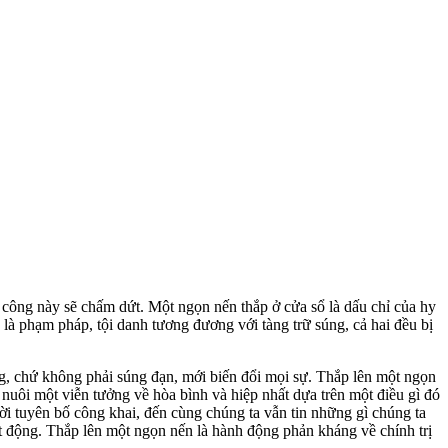
t công này sẽ chấm dứt. Một ngọn nến thắp ở cửa sổ là dấu chỉ của hy
 là phạm pháp, tội danh tương đương với tàng trữ súng, cả hai đều bị
g, chứ không phải súng đạn, mới biến đổi mọi sự. Thắp lên một ngọn
 nuôi một viễn tưởng về hòa bình và hiệp nhất dựa trên một điều gì đó
lời tuyên bố công khai, đến cùng chúng ta vẫn tin những gì chúng ta
ạt động. Thắp lên một ngọn nến là hành động phản kháng về chính trị