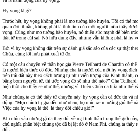
và là hành động của hy vọng.
Hy vọng là gì?
Trước hết, hy vọng không phải là mơ tưởng hão huyền. Tôi có thể mơ
quan đơn thuần, không phải là tính tình của một người luôn thấy đượ
vọng. Cũng như mơ tưởng hão huyền, nó thiếu sức mạnh để biến ước mơ
thật từ trong cái sai. Nó hữu dụng đấy, nhưng vẫn không phải là hy v
Bởi vì hy vọng không đặt trên sự đánh giá sắc sảo của các sự thật t
Chúa, cùng lời hứa phát xuất từ đó.
Có một câu chuyện về thần học gia Pierre Teilhard de Chardin có th
là người hiện thực cô độc. Nhưng cha là người của một hy vọng đích t
trên trái đất này theo cách tương tự như viễn tượng của Kinh thánh, c
bằng bom nguyên tử, thì ước vọng đó sẽ như thế nào?” Cha Teilhard tr
hiện thời cho thấy sẽ như thế, nhưng vì Thiên Chúa đã hứa như thế v
Như chúng ta có thể thấy từ chuyện này, hy vọng cần cả đức tin và n
động: “Mọi chính trị gia đều như nhau, họ nhìn xem hướng gió thế nào
Việc của hy vọng là thế, là thay đổi chiều gió!”
Khi nhìn vào những gì đã thay đổi về mặt tinh thần trong thế giới n
chủ nghĩa phân biệt chủng tộc đã bị lật đổ ở Nam Phi, chúng ta thấ
đổi.