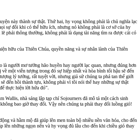
yện này thành sự thật. Thứ hai, hy vọng không phải là chủ nghĩa lạc
ọi sự đôi khi có thể hữu ích, nhưng nó không phải là cơ sở của hy
ẽ phải thông thường, không phải là dạng tài năng tìm ra được cái có
Sự hiện hữu của Thiên Chúa, quyền năng và sự nhân lành của Thiên
cho là người mơ tưởng hão huyền hay người lạc quan, nhưng đúng hơn
 về một viễn tượng trong đó sự hiệp nhất và hòa bình tối hậu sẽ đến
ượng lý tưởng, rất tuyệt vời, nhưng giả sử chúng ta phá tan thế giới
sẽ đến hồi thành tựu, không phải vì tôi nói thế hay những sự thật
ể thực hiện lời hứa đó”.
 Wallis, nhà sáng lập tạp chí Sojourners đã mô tả một cách sinh
 không bao giờ thay đổi. Vậy nên chúng ta phải thay đổi luồng gió!
ng động và hầm mộ đã giúp lên men toàn bộ nhiều nền văn hóa, cho đến
ắp lên những ngọn nến và hy vọng đủ lâu cho đến khi chiều gió thay