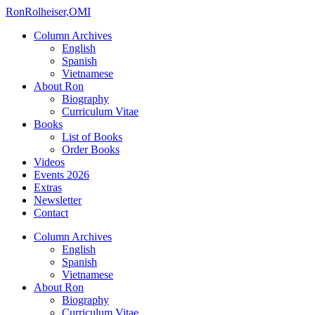
Ron
Rolheiser,OMI
Column Archives
English
Spanish
Vietnamese
About Ron
Biography
Curriculum Vitae
Books
List of Books
Order Books
Videos
Events 2026
Extras
Newsletter
Contact
Column Archives
English
Spanish
Vietnamese
About Ron
Biography
Curriculum Vitae