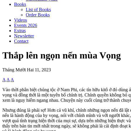
Books
List of Books
Order Books
Videos
Events 2026
Extras
Newsletter
Contact
Thắp lên ngọn nến mùa Vọng
Tháng Mười Hai 11, 2023
A
A
A
Vào thời phân biệt chủng tộc ở Nam Phi, các tín hữu kitô ở đó dùng 
vọng và đồng thời là một tuyên bố chính trị. Chính quyền không bỏ qu
xem là nguy hiểm ngang nhau. Chuyện này cuối cùng trở thành chuyệ
Nhưng đúng là phải sợ! Hơn cả vũ khí, chính những ngọn nến đã lật 
nến là hành động của hy vọng, nói với chính mình và với người khác, 
vượt quá tình trạng hiện thời của mọi sự, dựa trên những hiện thực v
thấy trên bản tin mới nhất trong ngày, sẽ không phải là cái định đo