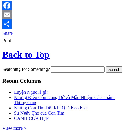
Facebook
Email
Share
Print
Back to Top
Searching for Something?
Recent Columns
Luyện Ngục là gì?
Những Điều Còn Dang Dở và Mầu Nhiệm Các Thánh
Thông Công
Những Con Tim Đôi Khi Quá Keo Kiệt
Sự Ngây Thơ của Con Tim
CÁNH CỬA HẸP
View more >