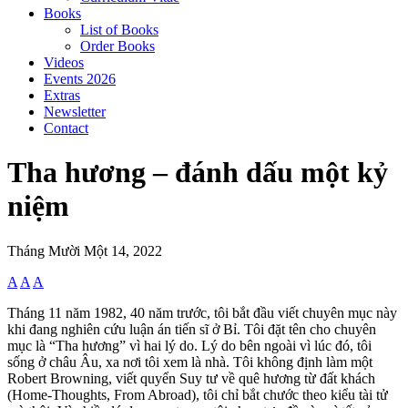
Books
List of Books
Order Books
Videos
Events 2026
Extras
Newsletter
Contact
Tha hương – đánh dấu một kỷ
niệm
Tháng Mười Một 14, 2022
A
A
A
Tháng 11 năm 1982, 40 năm trước, tôi bắt đầu viết chuyên mục này
khi đang nghiên cứu luận án tiến sĩ ở Bỉ. Tôi đặt tên cho chuyên
mục là “Tha hương” vì hai lý do. Lý do bên ngoài vì lúc đó, tôi
sống ở châu Âu, xa nơi tôi xem là nhà. Tôi không định làm một
Robert Browning, viết quyển Suy tư về quê hương từ đất khách
(Home-Thoughts, From Abroad), tôi chỉ bắt chước theo kiểu tài tử