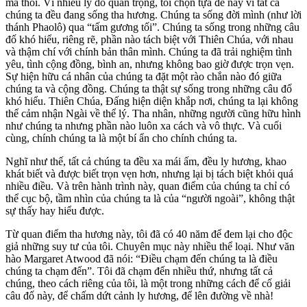
mà thôi. Vì nhiều lý do quan trọng, tôi chọn tựa đề này vì tất cả
chúng ta đều đang sống tha hương. Chúng ta sống đời mình (như lời
thánh Phaolô) qua “tấm gương tối”. Chúng ta sống trong những câu
đố khó hiểu, riêng rẽ, phần nào tách biệt với Thiên Chúa, với nhau
và thậm chí với chính bản thân mình. Chúng ta đã trải nghiệm tình
yêu, tình cộng đồng, bình an, nhưng không bao giờ được trọn vẹn.
Sự hiện hữu cá nhân của chúng ta đặt một rào chắn nào đó giữa
chúng ta và cộng đồng. Chúng ta thật sự sống trong những câu đố
khó hiểu. Thiên Chúa, Đấng hiện diện khắp nơi, chúng ta lại không
thể cảm nhận Ngài về thể lý. Tha nhân, những người cũng hữu hình
như chúng ta nhưng phần nào luôn xa cách và vô thực. Và cuối
cùng, chính chúng ta là một bí ẩn cho chính chúng ta.
Nghĩ như thế, tất cả chúng ta đều xa mái ấm, đều ly hương, khao
khát biết và được biết trọn vẹn hơn, nhưng lại bị tách biệt khỏi quá
nhiều điều. Và trên hành trình này, quan điểm của chúng ta chỉ có
thể cục bộ, tầm nhìn của chúng ta là của “người ngoài”, không thật
sự thấy hay hiểu được.
Từ quan điểm tha hương này, tôi đã có 40 năm để đem lại cho độc
giả những suy tư của tôi. Chuyên mục này nhiều thể loại. Như văn
hào Margaret Atwood đã nói: “Điều chạm đến chúng ta là điều
chúng ta chạm đến”. Tôi đã chạm đến nhiều thứ, nhưng tất cả
chúng, theo cách riêng của tôi, là một trong những cách để cố giải
câu đố này, để chấm dứt cảnh ly hương, để lên đường về nhà!