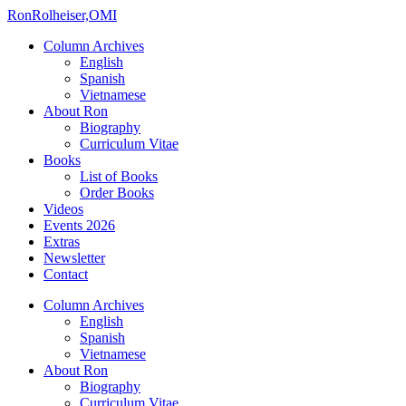
Ron
Rolheiser,OMI
Column Archives
English
Spanish
Vietnamese
About Ron
Biography
Curriculum Vitae
Books
List of Books
Order Books
Videos
Events 2026
Extras
Newsletter
Contact
Column Archives
English
Spanish
Vietnamese
About Ron
Biography
Curriculum Vitae