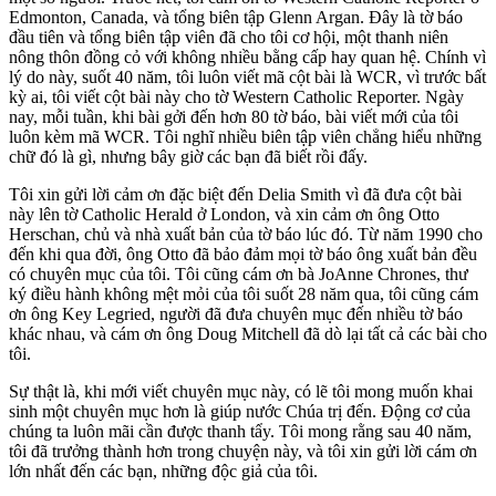
Edmonton, Canada, và tổng biên tập Glenn Argan. Đây là tờ báo
đầu tiên và tổng biên tập viên đã cho tôi cơ hội, một thanh niên
nông thôn đồng cỏ với không nhiều bằng cấp hay quan hệ. Chính vì
lý do này, suốt 40 năm, tôi luôn viết mã cột bài là WCR, vì trước bất
kỳ ai, tôi viết cột bài này cho tờ Western Catholic Reporter. Ngày
nay, mỗi tuần, khi bài gởi đến hơn 80 tờ báo, bài viết mới của tôi
luôn kèm mã WCR. Tôi nghĩ nhiều biên tập viên chẳng hiểu những
chữ đó là gì, nhưng bây giờ các bạn đã biết rồi đấy.
Tôi xin gửi lời cảm ơn đặc biệt đến Delia Smith vì đã đưa cột bài
này lên tờ Catholic Herald ở London, và xin cảm ơn ông Otto
Herschan, chủ và nhà xuất bản của tờ báo lúc đó. Từ năm 1990 cho
đến khi qua đời, ông Otto đã bảo đảm mọi tờ báo ông xuất bản đều
có chuyên mục của tôi. Tôi cũng cám ơn bà JoAnne Chrones, thư
ký điều hành không mệt mỏi của tôi suốt 28 năm qua, tôi cũng cám
ơn ông Key Legried, người đã đưa chuyên mục đến nhiều tờ báo
khác nhau, và cám ơn ông Doug Mitchell đã dò lại tất cả các bài cho
tôi.
Sự thật là, khi mới viết chuyên mục này, có lẽ tôi mong muốn khai
sinh một chuyên mục hơn là giúp nước Chúa trị đến. Động cơ của
chúng ta luôn mãi cần được thanh tẩy. Tôi mong rằng sau 40 năm,
tôi đã trưởng thành hơn trong chuyện này, và tôi xin gửi lời cám ơn
lớn nhất đến các bạn, những độc giả của tôi.