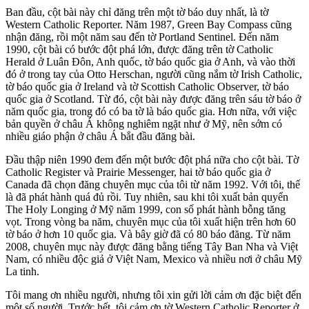
Ban đầu, cột bài này chỉ đăng trên một tờ báo duy nhất, là tờ
Western Catholic Reporter. Năm 1987, Green Bay Compass cũng
nhận đăng, rồi một năm sau đến tờ Portland Sentinel. Đến năm
1990, cột bài có bước đột phá lớn, được đăng trên tờ Catholic
Herald ở Luân Đôn, Anh quốc, tờ báo quốc gia ở Anh, và vào thời
đó ở trong tay của Otto Herschan, người cũng nắm tờ Irish Catholic,
tờ báo quốc gia ở Ireland và tờ Scottish Catholic Observer, tờ báo
quốc gia ở Scotland. Từ đó, cột bài này được đăng trên sáu tờ báo ở
năm quốc gia, trong đó có ba tờ là báo quốc gia. Hơn nữa, với việc
bản quyền ở châu Á không nghiêm ngặt như ở Mỹ, nên sớm có
nhiều giáo phận ở châu Á bắt đầu đăng bài.
Đầu thập niên 1990 đem đến một bước đột phá nữa cho cột bài. Tờ
Catholic Register và Prairie Messenger, hai tờ báo quốc gia ở
Canada đã chọn đăng chuyên mục của tôi từ năm 1992. Với tôi, thế
là đã phát hành quá đủ rồi. Tuy nhiên, sau khi tôi xuất bản quyển
The Holy Longing ở Mỹ năm 1999, con số phát hành bỗng tăng
vọt. Trong vòng ba năm, chuyên mục của tôi xuất hiện trên hơn 60
tờ báo ở hơn 10 quốc gia. Và bây giờ đã có 80 báo đăng. Từ năm
2008, chuyên mục này được đăng bằng tiếng Tây Ban Nha và Việt
Nam, có nhiều độc giả ở Việt Nam, Mexico và nhiều nơi ở châu Mỹ
La tinh.
Tôi mang ơn nhiều người, nhưng tôi xin gửi lời cảm ơn đặc biệt đến
một số người. Trước hết, tôi cảm ơn tờ Western Catholic Reporter ở