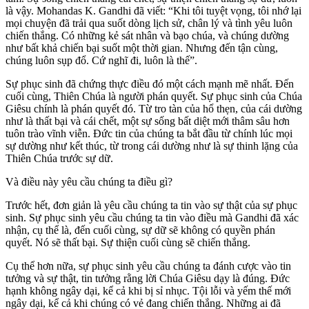
là vậy. Mohandas K. Gandhi đã viết: “Khi tôi tuyệt vọng, tôi nhớ lại
mọi chuyện đã trải qua suốt dòng lịch sử, chân lý và tình yêu luôn
chiến thắng. Có những kẻ sát nhân và bạo chúa, và chúng dường
như bất khả chiến bại suốt một thời gian. Nhưng đến tận cùng,
chúng luôn sụp đổ. Cứ nghĩ đi, luôn là thế”.
Sự phục sinh đã chứng thực điều đó một cách mạnh mẽ nhất. Đến
cuối cùng, Thiên Chúa là người phán quyết. Sự phục sinh của Chúa
Giêsu chính là phán quyết đó. Từ tro tàn của hổ thẹn, của cái dường
như là thất bại và cái chết, một sự sống bất diệt mới thâm sâu hơn
tuôn trào vĩnh viễn. Đức tin của chúng ta bắt đầu từ chính lúc mọi
sự dường như kết thúc, từ trong cái dường như là sự thinh lặng của
Thiên Chúa trước sự dữ.
Và điều này yêu cầu chúng ta điều gì?
Trước hết, đơn giản là yêu cầu chúng ta tin vào sự thật của sự phục
sinh. Sự phục sinh yêu cầu chúng ta tin vào điều mà Gandhi đã xác
nhận, cụ thể là, đến cuối cùng, sự dữ sẽ không có quyền phán
quyết. Nó sẽ thất bại. Sự thiện cuối cùng sẽ chiến thắng.
Cụ thể hơn nữa, sự phục sinh yêu cầu chúng ta đánh cược vào tin
tưởng và sự thật, tin tưởng rằng lời Chúa Giêsu dạy là đúng. Đức
hạnh không ngây dại, kể cả khi bị sỉ nhục. Tội lỗi và yếm thế mới
ngây dại, kể cả khi chúng có vẻ đang chiến thắng. Những ai đã