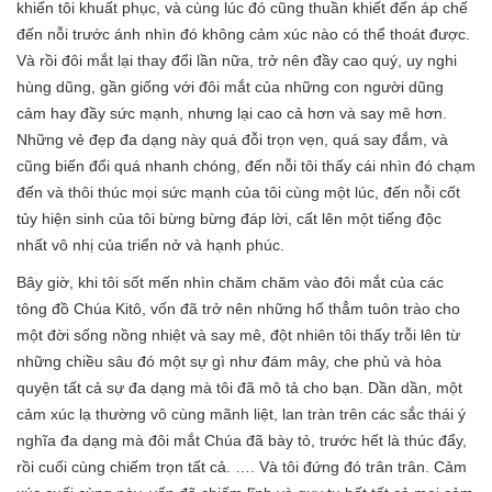
khiến tôi khuất phục, và cùng lúc đó cũng thuần khiết đến áp chế
đến nỗi trước ánh nhìn đó không cảm xúc nào có thể thoát được.
Và rồi đôi mắt lại thay đổi lần nữa, trở nên đầy cao quý, uy nghi
hùng dũng, gần giống với đôi mắt của những con người dũng
cảm hay đầy sức mạnh, nhưng lại cao cả hơn và say mê hơn.
Những vẻ đẹp đa dạng này quá đỗi trọn vẹn, quá say đắm, và
cũng biến đổi quá nhanh chóng, đến nỗi tôi thấy cái nhìn đó chạm
đến và thôi thúc mọi sức mạnh của tôi cùng một lúc, đến nỗi cốt
tủy hiện sinh của tôi bừng bừng đáp lời, cất lên một tiếng độc
nhất vô nhị của triển nở và hạnh phúc.
Bây giờ, khi tôi sốt mến nhìn chăm chăm vào đôi mắt của các
tông đồ Chúa Kitô, vốn đã trở nên những hố thẳm tuôn trào cho
một đời sống nồng nhiệt và say mê, đột nhiên tôi thấy trỗi lên từ
những chiều sâu đó một sự gì như đám mây, che phủ và hòa
quyện tất cả sự đa dạng mà tôi đã mô tả cho bạn. Dần dần, một
cảm xúc lạ thường vô cùng mãnh liệt, lan tràn trên các sắc thái ý
nghĩa đa dạng mà đôi mắt Chúa đã bày tỏ, trước hết là thúc đẩy,
rồi cuối cùng chiếm trọn tất cả. …. Và tôi đứng đó trân trân. Cảm