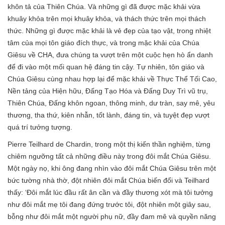
khôn tả của Thiên Chúa. Và những gì đã được mặc khải vừa
khuây khỏa trên mọi khuây khỏa, và thách thức trên mọi thách
thức. Những gì được mặc khải là vẻ đẹp của tạo vật, trong nhiệt
tâm của mọi tôn giáo đích thực, và trong mặc khải của Chúa
Giêsu về CHA, đưa chúng ta vượt trên một cuộc hẹn hò ẩn danh
để đi vào một mối quan hệ đáng tin cậy. Tự nhiên, tôn giáo và
Chúa Giêsu cùng nhau hợp lại để mặc khải về Thực Thể Tối Cao,
Nền tảng của Hiện hữu, Đấng Tạo Hóa và Đấng Duy Trì vũ trụ,
Thiên Chúa, Đấng khôn ngoan, thông minh, dư tràn, say mê, yêu
thương, tha thứ, kiên nhẫn, tốt lành, đáng tin, và tuyệt đẹp vượt
quá trí tưởng tượng.
Pierre Teilhard de Chardin, trong một thị kiến thần nghiệm, từng
chiêm ngưỡng tất cả những điều này trong đôi mắt Chúa Giêsu.
Một ngày nọ, khi ông đang nhìn vào đôi mắt Chúa Giêsu trên một
bức tường nhà thờ, đột nhiên đôi mắt Chúa biến đổi và Teilhard
thấy: ‘Đôi mắt lúc đầu rất ân cần và đầy thương xót mà tôi tưởng
như đôi mắt mẹ tôi đang đứng trước tôi, đột nhiên một giây sau,
bỗng như đôi mắt một người phụ nữ, đầy đam mê và quyền năng