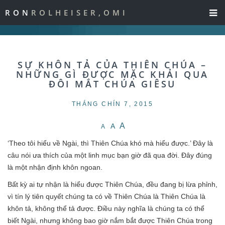
RON
ROLHEISER,OMI
SỰ KHÔN TẢ CỦA THIÊN CHÚA –
NHỮNG GÌ ĐƯỢC MẶC KHẢI QUA
ĐÔI MẮT CHÚA GIÊSU
THÁNG CHÍN 7, 2015
A
A
A
‘Theo tôi hiểu về Ngài, thì Thiên Chúa khó mà hiểu được.’ Đây là
câu nói ưa thích của một linh mục bạn giờ đã qua đời. Đây đúng
là một nhận định khôn ngoan.
Bất kỳ ai tự nhận là hiểu được Thiên Chúa, đều đang bị lừa phỉnh,
vì tín lý tiên quyết chúng ta có về Thiên Chúa là Thiên Chúa là
khôn tả, không thể tả được. Điều này nghĩa là chúng ta có thể
biết Ngài, nhưng không bao giờ nắm bắt được Thiên Chúa trong