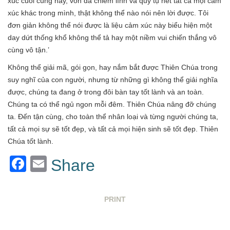
xúc cuối cùng này, vốn đã chiếm lĩnh và quy tụ hết tất cả mọi cảm
xúc khác trong mình, thật không thể nào nói nên lời được. Tôi
đơn giản không thể nói được là liệu cảm xúc này biểu hiện một
day dứt thống khổ không thể tả hay một niềm vui chiến thắng vô
cùng vô tận.’
Không thể giải mã, gói gọn, hay nắm bắt được Thiên Chúa trong
suy nghĩ của con người, nhưng từ những gì không thể giải nghĩa
được, chúng ta đang ở trong đôi bàn tay tốt lành và an toàn.
Chúng ta có thể ngủ ngon mỗi đêm. Thiên Chúa nâng đỡ chúng
ta. Đến tận cùng, cho toàn thể nhân loại và từng người chúng ta,
tất cả mọi sự sẽ tốt đẹp, và tất cả mọi hiện sinh sẽ tốt đẹp. Thiên
Chúa tốt lành.
Facebook
Email
Share
PRINT