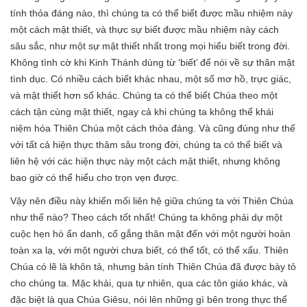
tính thỏa đáng nào, thì chúng ta có thể biết được mầu nhiệm này
một cách mật thiết, và thực sự biết được mầu nhiệm này cách
sâu sắc, như một sự mật thiết nhất trong mọi hiểu biết trong đời.
Không tình cờ khi Kinh Thánh dùng từ ‘biết’ để nói về sự thân mật
tình dục. Có nhiều cách biết khác nhau, một số mơ hồ, trực giác,
và mật thiết hơn số khác. Chúng ta có thể biết Chúa theo một
cách tận cùng mật thiết, ngay cả khi chúng ta không thể khái
niệm hóa Thiên Chúa một cách thỏa đáng. Và cũng đúng như thế
với tất cả hiện thực thâm sâu trong đời, chúng ta có thể biết và
liên hệ với các hiện thực này một cách mật thiết, nhưng không
bao giờ có thể hiểu cho trọn vẹn được.
Vậy nên điều này khiến mối liên hệ giữa chúng ta với Thiên Chúa
như thế nào? Theo cách tốt nhất! Chúng ta không phải dự một
cuộc hẹn hò ẩn danh, cố gắng thân mật đến với một người hoàn
toàn xa lạ, với một người chưa biết, có thể tốt, có thể xấu. Thiên
Chúa có lẽ là khôn tả, nhưng bản tính Thiên Chúa đã được bày tỏ
cho chúng ta. Mặc khải, qua tự nhiên, qua các tôn giáo khác, và
đặc biệt là qua Chúa Giêsu, nói lên những gì bên trong thực thể