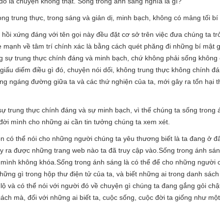
ó là chuyện không thật. Sống trong ánh sáng nghĩa là gì?
ng trung thực, trong sáng và giản dị, minh bạch, không có mảng tối bí
ồi xứng đáng với tên gọi này đều đặt cơ sở trên việc đưa chúng ta trở
e mạnh về tâm trí chính xác là bằng cách quét phăng đi những bí mật
ong sự trung thực chính đáng và minh bạch, chứ không phải sống không
 giấu diếm điều gì đó, chuyện nói dối, không trung thực không chính đ
ng ngáng đường giữa ta và các thứ nghiện của ta, mới gây ra tổn hại t
 sự trung thực chính đáng và sự minh bạch, vì thế chúng ta sống trong
ời mình cho những ai cần tin tưởng chúng ta xem xét.
ôn có thể nói cho những người chúng ta yêu thương biết là ta đang ở 
ruy ra được những trang web nào ta đã truy cập vào.Sống trong ánh sán
a mình không khóa.Sống trong ánh sáng là có thể để cho những người 
 những gì trong hộp thư điện tử của ta, và biết những ai trong danh sá
lộ và có thể nói với người đó về chuyện gì chúng ta đang gắng gỏi chậ
cách mà, đối với những ai biết ta, cuộc sống, cuộc đời ta giống như m