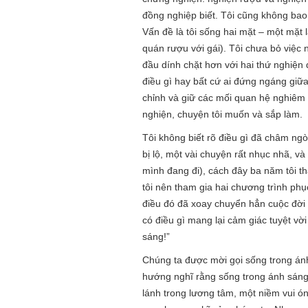
đồng nghiệp biết. Tôi cũng không bao
Vấn đề là tôi sống hai mặt – một mặt 
quán rượu với gái). Tôi chưa bỏ việc
đầu dính chặt hơn với hai thứ nghiện 
điều gì hay bất cứ ai đứng ngáng giữa 
chỉnh và giữ các mối quan hệ nghiêm c
nghiện, chuyện tôi muốn và sắp làm.
Tôi không biết rõ điều gì đã châm ngòi
bị lộ, một vài chuyện rất nhục nhã, v
mình đang đi), cách đây ba năm tôi th
tôi nên tham gia hai chương trình phục
điều đó đã xoay chuyển hẳn cuộc đời t
có điều gì mang lại cảm giác tuyệt vờ
sáng!”
Chúng ta được mời gọi sống trong án
hướng nghĩ rằng sống trong ánh sáng 
lánh trong lương tâm, một niềm vui ó