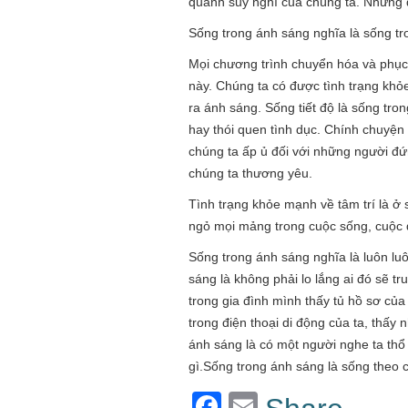
quanh suy nghĩ của chúng ta. Nhưng đ
Sống trong ánh sáng nghĩa là sống tro
Mọi chương trình chuyển hóa và phục h
này. Chúng ta có được tình trạng khỏ
ra ánh sáng. Sống tiết độ là sống tr
hay thói quen tình dục. Chính chuyện
chúng ta ấp ủ đối với những người đứ
chúng ta thương yêu.
Tình trạng khỏe mạnh về tâm trí là ở
ngỏ mọi mảng trong cuộc sống, cuộc đ
Sống trong ánh sáng nghĩa là luôn lu
sáng là không phải lo lắng ai đó sẽ t
trong gia đình mình thấy tủ hồ sơ củ
trong điện thoại di động của ta, thấy
ánh sáng là có một người nghe ta thổ 
gì.Sống trong ánh sáng là sống theo 
Facebook
Email