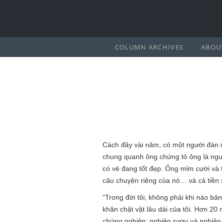
COLUMN ARCHIVES
ABOU
Cách đây vài năm, có một người đàn 
chung quanh ông chứng tỏ ông là ngườ
có vẻ đang tốt đẹp. Ông mỉm cười và 
câu chuyện riêng của nó… và cả tiền 
“Trong đời tôi, không phải khi nào bả
khăn chật vật lâu dài của tôi. Hơn 20 
chứng nghiện: nghiện rượu và nghiện 