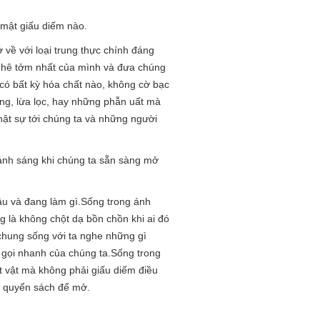
 mật giấu diếm nào.
 về với loại trung thực chính đáng
 ghê tởm nhất của mình và đưa chúng
 có bất kỳ hóa chất nào, không cờ bạc
áng, lừa lọc, hay những phẫn uất mà
hật sự tới chúng ta và những người
 ánh sáng khi chúng ta sẵn sàng mở
đâu và đang làm gì.Sống trong ánh
g là không chột dạ bồn chồn khi ai đó
chung sống với ta nghe những gì
ch gọi nhanh của chúng ta.Sống trong
t vật mà không phải giấu diếm điều
ột quyển sách để mở.