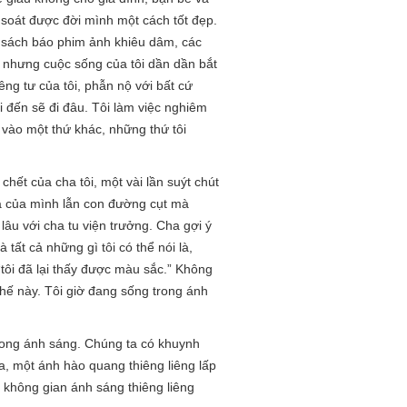
 soát được đời mình một cách tốt đẹp.
u, sách báo phim ảnh khiêu dâm, các
, nhưng cuộc sống của tôi dần dần bắt
êng tư của tôi, phẫn nộ với bất cứ
ối đến sẽ đi đâu. Tôi làm việc nghiêm
 vào một thứ khác, những thứ tôi
chết của cha tôi, một vài lần suýt chút
giả của mình lẫn con đường cụt mà
lâu với cha tu viện trưởng. Cha gợi ý
 tất cả những gì tôi có thể nói là,
“tôi đã lại thấy được màu sắc.” Không
thế này. Tôi giờ đang sống trong ánh
rong ánh sáng. Chúng ta có khuynh
a, một ánh hào quang thiêng liêng lấp
 không gian ánh sáng thiêng liêng