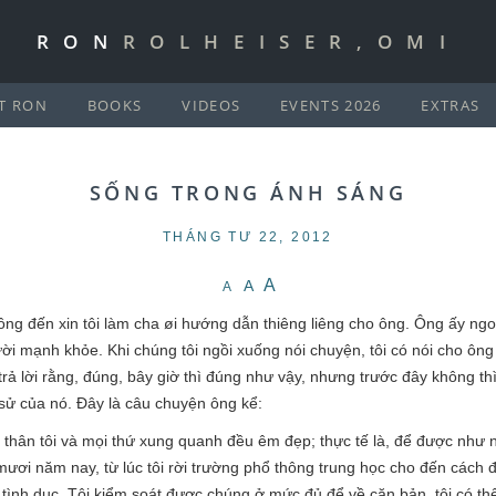
RON
ROLHEISER,OMI
T RON
BOOKS
VIDEOS
EVENTS 2026
EXTRAS
SỐNG TRONG ÁNH SÁNG
THÁNG TƯ 22, 2012
A
A
A
ông đến xin tôi làm cha øi hướng dẫn thiêng liêng cho ông. Ông ấy n
i mạnh khỏe. Khi chúng tôi ngồi xuống nói chuyện, tôi có nói cho ông 
trả lời rằng, đúng, bây giờ thì đúng như vậy, nhưng trước đây không t
sử của nó. Đây là câu chuyện ông kể:
n thân tôi và mọi thứ xung quanh đều êm đẹp; thực tế là, để được như
mươi năm nay, từ lúc tôi rời trường phổ thông trung học cho đến cách đ
tình dục. Tôi kiểm soát được chúng ở mức đủ để về căn bản, tôi có th