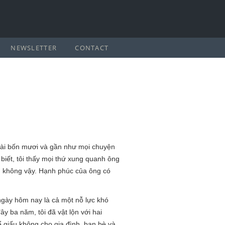
NEWSLETTER
CONTACT
goài bốn mươi và gần như mọi chuyện
biết, tôi thấy mọi thứ xung quanh ông
hì không vậy. Hạnh phúc của ông có
 ngày hôm nay là cả một nỗ lực khó
ây ba năm, tôi đã vật lộn với hai
ể giấu không cho gia đình, bạn bè và