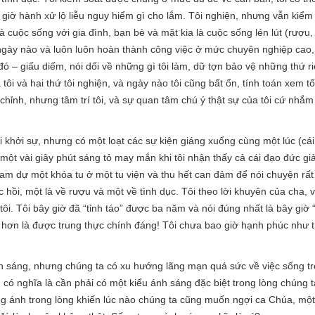
 giờ hành xử lộ liễu nguy hiểm gì cho lắm. Tôi nghiện, nhưng vẫn kiểm
là cuộc sống với gia đình, bạn bè và mặt kia là cuộc sống lén lút (rượ
 ngày nào và luôn luôn hoàn thành công việc ở mức chuyên nghiệp cao
đó – giấu diếm, nói dối về những gì tôi làm, dữ tợn bảo vệ những thứ ri
tôi và hai thứ tôi nghiện, và ngày nào tôi cũng bất ổn, tính toán xem t
hỉnh, nhưng tâm trí tôi, và sự quan tâm chú ý thật sự của tôi cứ nhắm
 khởi sự, nhưng có một loạt các sự kiện giáng xuống cùng một lúc (cái 
à một vài giây phút sáng tỏ may mắn khi tôi nhận thấy cả cái đạo đức 
am dự một khóa tu ở một tu viện và thu hết can đảm để nói chuyện rất 
 hồi, một là về rượu và một về tình dục. Tôi theo lời khuyên của cha, và
ôi. Tôi bây giờ đã “tỉnh táo” được ba năm và nói đúng nhất là bây giờ 
i hơn là được trung thực chính đáng! Tôi chưa bao giờ hạnh phúc như 
h sáng, nhưng chúng ta có xu hướng lãng mạn quá sức về việc sống t
có nghĩa là cần phải có một kiểu ánh sáng đặc biệt trong lòng chúng t
ng ánh trong lòng khiến lúc nào chúng ta cũng muốn ngợi ca Chúa, một