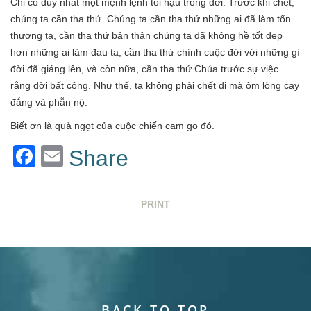
Chỉ có duy nhất một mệnh lệnh tối hậu trong đời: Trước khi chết,
chúng ta cần tha thứ. Chúng ta cần tha thứ những ai đã làm tổn
thương ta, cần tha thứ bản thân chúng ta đã không hề tốt đẹp
hơn những ai làm đau ta, cần tha thứ chính cuộc đời với những gì
đời đã giáng lên, và còn nữa, cần tha thứ Chúa trước sự việc
rằng đời bất công. Như thế, ta không phải chết đi mà ôm lòng cay
đắng và phẫn nộ.
Biết ơn là quả ngọt của cuộc chiến cam go đó.
Facebook
Email
Share
PRINT
BACK TO TOP