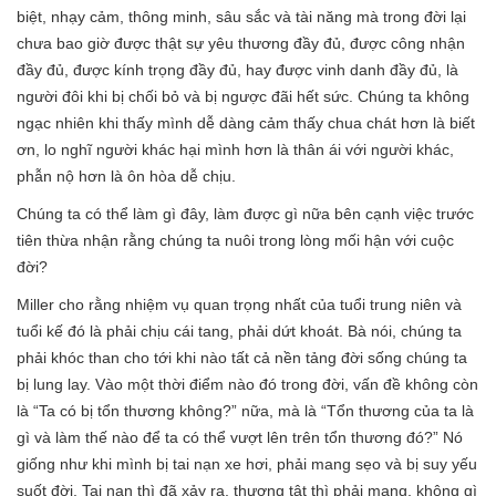
biệt, nhạy cảm, thông minh, sâu sắc và tài năng mà trong đời lại
chưa bao giờ được thật sự yêu thương đầy đủ, được công nhận
đầy đủ, được kính trọng đầy đủ, hay được vinh danh đầy đủ, là
người đôi khi bị chối bỏ và bị ngược đãi hết sức. Chúng ta không
ngạc nhiên khi thấy mình dễ dàng cảm thấy chua chát hơn là biết
ơn, lo nghĩ người khác hại mình hơn là thân ái với người khác,
phẫn nộ hơn là ôn hòa dễ chịu.
Chúng ta có thể làm gì đây, làm được gì nữa bên cạnh việc trước
tiên thừa nhận rằng chúng ta nuôi trong lòng mối hận với cuộc
đời?
Miller cho rằng nhiệm vụ quan trọng nhất của tuổi trung niên và
tuổi kế đó là phải chịu cái tang, phải dứt khoát. Bà nói, chúng ta
phải khóc than cho tới khi nào tất cả nền tảng đời sống chúng ta
bị lung lay. Vào một thời điểm nào đó trong đời, vấn đề không còn
là “Ta có bị tổn thương không?” nữa, mà là “Tổn thương của ta là
gì và làm thế nào để ta có thể vượt lên trên tổn thương đó?” Nó
giống như khi mình bị tai nạn xe hơi, phải mang sẹo và bị suy yếu
suốt đời. Tai nạn thì đã xảy ra, thương tật thì phải mang, không gì