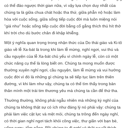
có thể đảo ngược thời gian nữa, vì vậy lựa chọn duy nhất của
chúng ta là giữa chua chát hoặc tha thứ, giữa phẫn nộ hoặc làm
hòa với cuộc sống, giữa sống tiếp cuộc đời mà luôn miệng nói
“giá như” hoặc sống tiếp cuộc đời bằng cố gắng thích thú hít thở
khí trời cho dù bước chân đi khập khiễng.
Một ý nghĩa quan trọng trong nhận thức của Do thái giáo và Ki-tô
giáo về lễ Xa-bát là trong khi làm lễ mừng, nghỉ ngơi, vui thú và
cầu nguyện của lễ Xa-bát chủ yếu vì chính ngày lễ, còn có một
chức năng cụ thể là lòng biết ơn. Chúng ta mong muốn được
thường xuyên nghỉ ngơi, cầu nguyện, làm lễ mừng và vui hưởng
cuộc đời vì đó là những gì chúng ta sẽ tiếp tục làm trên thiên
đường, vì khi làm như vậy, chúng ta có thể tìm thấy trong bản
thân mình một trái tim thương yêu mà chúng ta cần để thứ tha.
Thường thường, không phải ngẫu nhiên mà những kỳ nghỉ của
chúng ta không thật sự có ích như đáng lý nó phải vậy: chúng ta
phải làm việc cật lực và mệt mỏi, chúng ta trông đến ngày nghỉ,
có thời gian nghỉ ngơi tách khỏi công việc, thư giãn với bạn bè,
uống rượu, tắm nắng. Rồi chúng ta đi nghỉ và thật sự rất thích