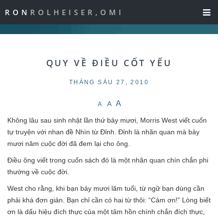
RON
ROLHEISER,OMI
QUY VỀ ĐIỀU CỐT YẾU
THÁNG SÁU 27, 2010
A
A
A
Không lâu sau sinh nhật lần thứ bảy mươi, Morris West viết cuốn
tự truyện với nhan đề Nhìn từ Đỉnh. Đỉnh là nhãn quan mà bảy
mươi năm cuộc đời đã đem lại cho ông.
Điều ông viết trong cuốn sách đó là một nhãn quan chín chắn phi
thường về cuộc đời.
West cho rằng, khi bạn bảy mươi lăm tuổi, từ ngữ bạn dùng cần
phải khá đơn giản. Bạn chỉ cần có hai từ thôi: “Cảm ơn!” Lòng biết
ơn là dấu hiệu đích thực của một tâm hồn chính chắn đích thực,