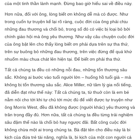
của một tinh thần lành mạnh. Đừng bao giờ hiểu sai về điều này.
Hơn nữa, đối với ông, lòng biết ơn không dễ mà có được. Như
trong cuốn tự truyện kể lại rõ ràng, cuộc đời của ông phải chịu
những đau thương và chối bỏ, trong số đó có việc bị loại bỏ bởi
chính giáo hội mà ông yêu thương. Như vậy câu chuyện cuộc đời
của ông bật lên cho thấy lòng biết ơn phải dựa trên sự tha thứ,
trên sự buông bỏ những đau thương, trên việc đừng để quá khứ
nhuốm màu chua chát lên hiện tại. Để biết ơn phải tha thứ.
Tất cả chúng ta đều có những nỗi đau, những tổn thương sâu
sắc. Không ai bước vào tuổi người lớn – huống hồ tuổi già – mà
không bị tổn thương sâu sắc. Alice Miller, nữ tâm lý gia nổi tiếng,
đã diễn đạt như thế này: Tất cả chúng ta, từ thuở còn là em bé
nằm nôi cho tới khi tự chủ tới mức đủ để viết được tự truyện như
ông Morris West, đều đã không được (người khác) yêu thương và
trân trọng đầy đủ. Hơn nữa, tất cả chúng ta đều từng trải nghiệm
sâu đậm thế nào là chối bỏ hay ngược đãi. Bất công cuộc đời
không chừa một ai trong chúng ta. Bà đặt tên cho điều này là bi
kịch của đứa trẻ tài năng, nghĩa là, bi kịch của một con người cá