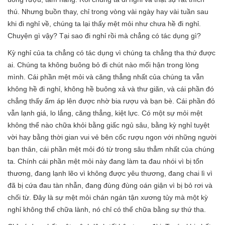
thú. Nhưng buồn thay, chỉ trong vòng vài ngày hay vài tuần sau
khi đi nghỉ về, chúng ta lại thấy mệt mỏi như chưa hề đi nghỉ.
Chuyện gì vậy? Tại sao đi nghỉ rồi mà chẳng có tác dụng gì?
Kỳ nghỉ của ta chẳng có tác dụng vì chúng ta chẳng tha thứ được
ai. Chúng ta không buông bỏ đi chút nào mối hận trong lòng
mình. Cái phần mệt mỏi và căng thẳng nhất của chúng ta vẫn
không hề đi nghỉ, không hề buông xả và thư giãn, và cái phần đó
chẳng thấy ấm áp lên được nhờ bia rượu và bạn bè. Cái phần đó
vẫn lạnh giá, lo lắng, căng thẳng, kiệt lực. Có một sự mỏi mệt
không thể nào chữa khỏi bằng giấc ngủ sâu, bằng kỳ nghỉ tuyệt
vời hay bằng thời gian vui vẻ bên cốc rượu ngon với những người
bạn thân, cái phần mệt mỏi đó từ trong sâu thẳm nhất của chúng
ta. Chính cái phần mệt mỏi này đang làm ta đau nhói vì bị tổn
thương, đang lạnh lẽo vì không được yêu thương, đang chai lì vì
đã bị cứa đau tàn nhẫn, đang đùng đùng oán giận vì bị bỏ rơi và
chối từ. Đây là sự mệt mỏi chán ngán tận xương tủy mà một kỳ
nghỉ không thể chữa lành, nó chỉ có thể chữa bằng sự thứ tha.