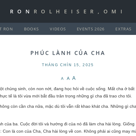
RON
ROLHEISER,OMI
T RON
BOOKS
VIDEOS
EVENTS 2026
EXTRAS
PHÚC LÀNH CỦA CHA
THÁNG CHÍN 15, 2025
A
A
A
 một chủng sinh, còn non nớt, đang học hỏi về cuộc sống. Mất cha ở bất
ực tế là tôi vừa mới bắt đầu trân trọng những gì cha đã trao cho tôi.
không còn cần cha nữa, mặc dù tôi vẫn rất khao khát cha. Những gì cha p
h của ba. Cuộc đời tôi và hướng đi của nó đã làm cha hài lòng. Giống 
i: Con là con của Cha, Cha hài lòng về con. Không phải ai cũng may mắ