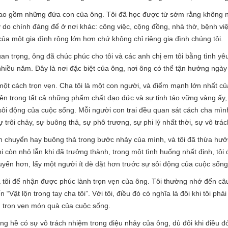
 bao gồm những đứa con của ông. Tôi đã học được từ sớm rằng không n
ý do chính đáng để ở nơi khác: công việc, cộng đồng, nhà thờ, bệnh vi
của một gia đình rộng lớn hơn chứ không chỉ riêng gia đình chúng tôi.
 trọng, ông đã chúc phúc cho tôi và các anh chị em tôi bằng tình yê
hiều năm. Đây là nơi đặc biệt của ông, nơi ông có thể tận hưởng ngày
ột cách trọn vẹn. Cha tôi là một con người, và điểm mạnh lớn nhất c
Bên trong tất cả những phẩm chất đạo đức và sự tỉnh táo vững vàng ấy,
sôi động của cuộc sống. Mỗi người con trai đều quan sát cách cha mì
 trôi chảy, sự buông thả, sự phô trương, sự phi lý nhất thời, sự vô trá
n chuyển hay buông thả trong bước nhảy của mình, và tôi đã thừa hưởng
i còn nhỏ lẫn khi đã trưởng thành, trong một tình huống nhất định, tô
ển hơn, lấy một người ít dè dặt hơn trước sự sôi động của cuộc sống
 tôi để nhận được phúc lành trọn vẹn của ông. Tôi thường nhớ đến câu 
 “Vật lộn trong tay cha tôi”. Với tôi, điều đó có nghĩa là đôi khi tôi phả
 trọn vẹn món quà của cuộc sống.
g hề có sự vô trách nhiệm trong điệu nhảy của ông, dù đôi khi điều đ