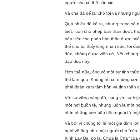
người cha có thể cầu xin.
Và cha đã để lại cho tôi và những ngườ
Quá nhiều để kể ra, nhưng trong số 
biết, luôn cho phép bản thân được thỏ
nên việc cho phép bản thân được miễn 
thể cho tôi thấy lòng nhân đạo; tôi c
đức, không được viện cớ. Nếu chúng tô
đạo đức này.
Hơn thế nữa, ông có một sự tỉnh thức
thể làm quá. Không hề có những cơn 
phải đoán xem tâm hồn và tinh thần 
Với sự vững vàng đó, cùng với sự hiện
một nơi buồn tẻ, nhưng luôn là một nơ
nhìn những cơn bão bên ngoài từ một
Và bởi vì chúng tôi là một gia đình l
nghĩ về ông như một người cha “của tô
Kinh Lạy Ba, đó là, Chúa là Cha “của