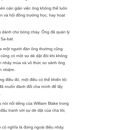
ên oán giận việc ông không thể luôn
ện và hội đồng trường học, hay hoạt
u dành cho bóng chày. Ông đã quản lý
 Sa-bát.
ủa một người đàn ông thường cũng
 cũng có một sự dè dặt đôi khi không
nh nhảy múa và vô thức so sánh ông
ch nhiệm.
 điều đó, một điều có thể khiến tôi
i đã muốn đánh đổi cha mình để lấy
.
nói nổi tiếng của William Blake trong
i đấu tranh với sự dè dặt của cha tôi,
ó có nghĩa là đứng ngoài điệu nhảy.