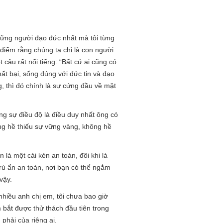
hững người đạo đức nhất mà tôi từng
 điểm rằng chúng ta chỉ là con người
câu rất nổi tiếng: “Bất cứ ai cũng có
hất bại, sống đúng với đức tin và đạo
, thì đó chính là sự cứng đầu về mặt
ng sự điều độ là điều duy nhất ông có
g hề thiếu sự vững vàng, không hề
là một cái kén an toàn, đôi khi là
trú ẩn an toàn, nơi bạn có thể ngắm
vậy.
nhiều anh chị em, tôi chưa bao giờ
m bắt được thử thách đầu tiên trong
phải của riêng ai.