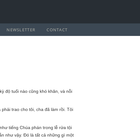
NEWSLETTER
CONTACT
 kỳ độ tuổi nào cũng khó khăn, và nỗi
hải trao cho tôi, cha đã làm rồi. Tôi
như tiếng Chúa phán trong lễ rửa tội
n như vậy. Đó là tất cả những gì một