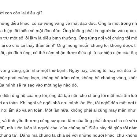
i con còn lại điều gì?
những điều khác, có sự vững vàng về mặt đạo đức. Ông là một trong n
a hiệp tối thiểu về mặt đạo đức. Ông không phải là người tin vào quan
trừ một số lỗi lầm là điều bình thường. Ông từng nói với chúng tôi một 
ần ai đó cho tôi thấy thần tính!” Ông mong muốn chúng tôi không được t
i, gia đình ông, có thể cảm nhận được điều gì từ sự hiện diện của ông
 vững vàng, gần như một thứ bệnh. Ngày nay, chúng tôi hay nói đùa rằ
bộc phát cuồng loạn, không hề trầm cảm, không hề choáng váng, khôn
của mình sẽ ra sao vào một ngày nào đó.
 diện ủng hộ của mẹ tôi, ông đã tạo nên cho chúng tôi một mái ấm luôn 
i an toàn. Khi nghĩ về ngôi nhà nơi mình lớn lên, tôi nghĩ đến một nơi 
 nơi ấm áp và an toàn. Một lần nữa, không phải ai cũng may mắn như 
ớn, và tình yêu thương cùng sự quan tâm của ông phải được chia sẻ với 
i”, mà luôn luôn là người cha “của chúng ta”. Điều này đã giúp tôi nắ
 chúng ta”, Đấng mà chúng ta chia sẻ với những người khác, chứ không 