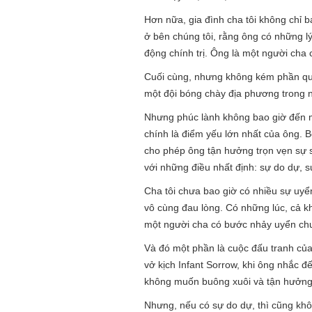
Hơn nữa, gia đình cha tôi không chỉ
ở bên chúng tôi, rằng ông có những l
động chính trị. Ông là một người cha 
Cuối cùng, nhưng không kém phần quan
một đội bóng chày địa phương trong n
Nhưng phúc lành không bao giờ đến m
chính là điểm yếu lớn nhất của ông. 
cho phép ông tận hưởng trọn vẹn sự 
với những điều nhất định: sự do dự, sự
Cha tôi chưa bao giờ có nhiều sự uyể
vô cùng đau lòng. Có những lúc, cả kh
một người cha có bước nhảy uyển chuy
Và đó một phần là cuộc đấu tranh của
vở kịch Infant Sorrow, khi ông nhắc đến
không muốn buông xuôi và tận hưởng
Nhưng, nếu có sự do dự, thì cũng khôn