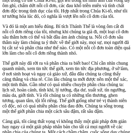
một trong cơ thể Chúa Ki-tô, gợi lên trong tôi hình ảnh của vòng tay
ôm ghì, chấm dứt nỗi cô đơn, các đau khổ triền miên và tính chất
đơn độc trong tình dục của tôi. Hợp nhất trong Chúa Ki-tô, như tôi
tơ tưởng hóa lúc đó, có nghĩa là vượt lên nỗi cô đơn của tôi.
Và đó là một am hiểu đúng. Bí tích Thánh Thể là vòng ôm cất đi
nỗi cô đơn riêng của tôi, nhưng khi chúng ta già đi, một loại cô đơn
sâu thẳm hơn có thể và bắt đầu ám ảnh chúng ta. Nỗi cô đơn sâu
thẳm này làm chúng ta ý thức về thế giới này, mọi sự, mọi người đã
bị cắt xé và phân chia như thế nào. Có một nỗi cô đơn toàn diện quá
lớn làm cho nỗi cô đơn riêng thành nhỏ.
Thế giới này đã rời ra và phân chia ra biết bao! Chỉ cần nhìn chung
quanh mình, xem tin tức thế giới, xem tin tức địa phương, ở sở làm,
ở nơi sinh hoạt và ngay cả giáo xứ, đâu đâu chúng ta cũng thấy
căng thẳng và chia rẻ. Còn lâu chúng ta mới được nên một thể xác,
một tinh thần. Gần như có quá nhiều chuyện phân chia chúng ta:
lịch sử, hoàn cảnh, tính khí, lý tưởng, địa dư, xuất xứ, tín ngưỡng,
màu da, giới tính. Và rồi chúng ta có những tổn thương, ghen
tương, quan tâm, tội lỗi riêng. Thế giới giống như trẻ vị thành niên
cô độc, nó có quá nhiều phân chia đau đớn. Chúng ta sống trong
một thế giới phân chia một cách sâu đậm, rất sâu đậm.
Càng già, tôi càng thất vọng vì không thấy một giải pháp đơn giản
hay ngay cả một giải pháp nhân bản cho tất cả mọi người về các
phân chia của chúng ta. Một cách chầm chậm, cuộc sống dạy chúng