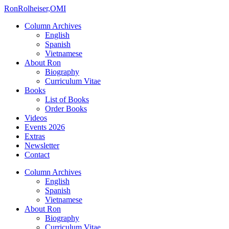
Ron
Rolheiser,OMI
Column Archives
English
Spanish
Vietnamese
About Ron
Biography
Curriculum Vitae
Books
List of Books
Order Books
Videos
Events 2026
Extras
Newsletter
Contact
Column Archives
English
Spanish
Vietnamese
About Ron
Biography
Curriculum Vitae