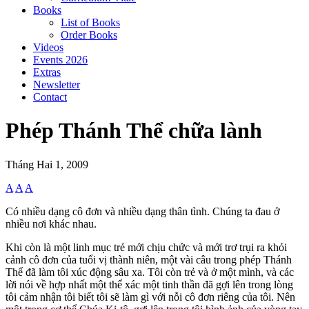
Books
List of Books
Order Books
Videos
Events 2026
Extras
Newsletter
Contact
Phép Thánh Thể chữa lành
Tháng Hai 1, 2009
A
A
A
Có nhiều dạng cô đơn và nhiều dạng thân tình. Chúng ta đau ở
nhiều nơi khác nhau.
Khi còn là một linh mục trẻ mới chịu chức và mới trơ trụi ra khỏi
cảnh cô đơn của tuổi vị thành niên, một vài câu trong phép Thánh
Thể đã làm tôi xúc động sâu xa. Tôi còn trẻ và ở một mình, và các
lời nói về hợp nhất một thể xác một tinh thần đã gợi lên trong lòng
tôi cảm nhận tôi biết tôi sẽ làm gì với nỗi cô đơn riêng của tôi. Nên