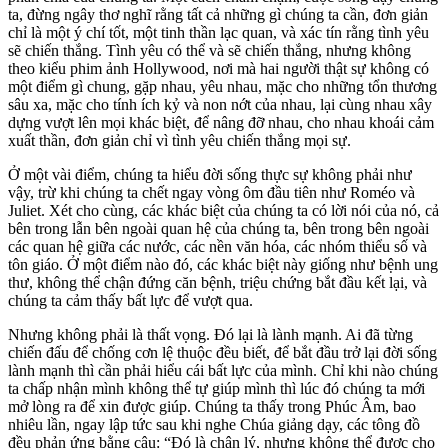
ta, đừng ngây thơ nghĩ rằng tất cả những gì chúng ta cần, đơn giản
chỉ là một ý chí tốt, một tinh thần lạc quan, và xác tín rằng tình yêu
sẽ chiến thắng. Tình yêu có thể và sẽ chiến thắng, nhưng không
theo kiểu phim ảnh Hollywood, nơi mà hai người thật sự không có
một điểm gì chung, gặp nhau, yêu nhau, mặc cho những tổn thương
sâu xa, mặc cho tính ích kỷ và non nớt của nhau, lại cùng nhau xây
dựng vượt lên mọi khác biệt, để nâng đỡ nhau, cho nhau khoái cảm
xuất thần, đơn giản chỉ vì tình yêu chiến thắng mọi sự.
Ở một vài điểm, chúng ta hiểu đời sống thực sự không phải như
vậy, trừ khi chúng ta chết ngay vòng ôm đầu tiên như Roméo và
Juliet. Xét cho cùng, các khác biệt của chúng ta có lời nói của nó, cả
bên trong lẫn bên ngoài quan hệ của chúng ta, bên trong bên ngoài
các quan hệ giữa các nước, các nền văn hóa, các nhóm thiểu số và
tôn giáo. Ở một điểm nào đó, các khác biệt này giống như bệnh ung
thư, không thể chận đứng căn bệnh, triệu chứng bắt đầu kết lại, và
chúng ta cảm thấy bất lực để vượt qua.
Nhưng không phải là thất vọng. Đó lại là lành mạnh. Ai đã từng
chiến đấu để chống cơn lệ thuộc đều biết, để bắt đầu trở lại đời sống
lành mạnh thì cần phải hiểu cái bất lực của mình. Chỉ khi nào chúng
ta chấp nhận mình không thể tự giúp mình thì lúc đó chúng ta mới
mở lòng ra để xin được giúp. Chúng ta thấy trong Phúc Âm, bao
nhiêu lần, ngay lập tức sau khi nghe Chúa giảng dạy, các tông đồ
đều phản ứng bằng câu: “Đó là chân lý, nhưng không thể được cho