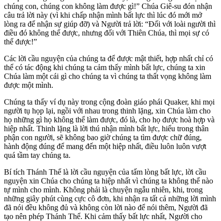
chúng con, chúng con không làm được gì!” Chúa Giê-su đón nhận
câu trả lời này (vì khi chấp nhận mình bất lực thì lúc đó mới mở
lòng ra để nhận sự giúp đỡ) và Người trả lời: “Đối với loài người thì
điều đó không thể được, nhưng đối với Thiên Chúa, thì mọi sự có
thể được!”
Các lời cầu nguyện của chúng ta để được mật thiết, hợp nhất chỉ có
thể có tác động khi chúng ta cảm thấy mình bất lực, chúng ta xin
Chúa làm một cái gì cho chúng ta vì chúng ta thất vọng không làm
được một mình.
Chúng ta thấy ví dụ này trong cộng đoàn giáo phái Quaker, khi mọi
người tụ họp lại, ngồi với nhau trong thinh lặng, xin Chúa làm cho
họ những gì họ không thể làm được, đó là, cho họ được hoà hợp và
hiệp nhất. Thinh lặng là lời thú nhận mình bất lực, hiểu trong thân
phận con người, sẽ không bao giờ chúng ta tìm được chữ đúng,
hành động đúng để mang đến một hiệp nhất, điều luôn luôn vượt
quá tầm tay chúng ta.
Bí tích Thánh Thể là lời cầu nguyện của tấm lòng bất lực, lời cầu
nguyện xin Chúa cho chúng ta hiệp nhất vì chúng ta không thể nào
tự mình cho mình. Không phải là chuyện ngẫu nhiên, khi, trong
những giây phút cùng cực cô đơn, khi nhận ra tất cả những lời mình
đã nói đều không đủ và không còn lời nào để nói thêm, Người đã
tạo nên phép Thánh Thể. Khi cảm thấy bất lực nhất, Người cho