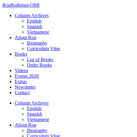
Ron
Rolheiser,OMI
Column Archives
English
Spanish
Vietnamese
About Ron
Biography
Curriculum Vitae
Books
List of Books
Order Books
Videos
Events 2026
Extras
Newsletter
Contact
Column Archives
English
Spanish
Vietnamese
About Ron
Biography
Curriculum Vitae