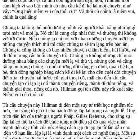
đã hiểu cuộc đời và cá tính con người sâu đậm hơn, Hillman mới
cảm kích vì sao bác mình có nhu cầu kể đi kể lại một chuyện như
vậy: “Ông hiểu niềm vui của thói cũ!” Và thói cũ chính là niềm vui,
chính là quà tặng!
Chúng ta không thể nuôi dưỡng mình và người khác bằng những gì
tươi mát và mới lạ. Nó chỉ là cung cấp nhất thời và thường thì không
với tới được. Nếu chúng ta chỉ nói với nhau những chuyện mới hay
những chuyện thích thú thì chắc chúng ta sẽ im lặng trên bàn ăn.
Chúng ta cũng không có bao nhiêu chuyện châm biếm, hài hước, và
dí dỏm trong các buổi chuyện trò. Chúng ta không những chỉ nuôi
dưỡng nhau bằng các chuyện mới lạ và thú vị, nhưng còn và cũng
rất quan trọng chúng ta nuôi dưỡng đời sống gia đình, quan hệ bạn
bè, tình đồng nghiệp bằng cách kể đi kể lại cho đến cuối đời chuyện
đời xưa, chuyện hài hước cũ, giai thoại cũ, mãi cho đến khi câu
chuyện lặp đi lặp lại đó thành chuyện riêng, thành dí dỏm riêng, và
thành giai thoại riêng của nó. Hillman gọi tên điều này rất xuất sắc:
Niềm vui của thói cũ.
Từ câu chuyện này Hillman đi đến một suy tư triết học nghiêm túc
hơn, làm sáng tỏ giá trị của hành động lặp lại trong các nghi lễ. Ông
trích dẫn lời của triết gia người Pháp, Gilles Deleuze, cho rằng sự
lặp lại có thể là cách để chúc tụng một điều gì đó qua việc nhấn
mạnh đến đặc tính của nó: Bằng cách lặp đi lặp lại từ lần đầu cho
đến vô hạn lần, lặp lại là vinh danh một cách có nghệ thuật. Một sự
kiện được lặp đi lặp lại là vinh danh và nhấn mạnh đến nguồn gốc