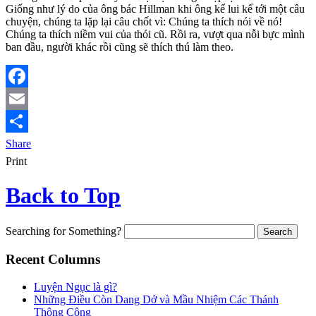
Giống như lý do của ông bác Hillman khi ông kể lui kể tới một câu
chuyện, chúng ta lặp lại câu chốt vì: Chúng ta thích nói về nó!
Chúng ta thích niềm vui của thói cũ. Rồi ra, vượt qua nỗi bực mình
ban đầu, người khác rồi cũng sẽ thích thú làm theo.
Facebook
Email
Share
Print
Back to Top
Searching for Something?
Recent Columns
Luyện Ngục là gì?
Những Điều Còn Dang Dở và Mầu Nhiệm Các Thánh
Thông Công