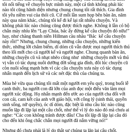
tôi nổi tiếng về chuyện bực mình này, một cá tính không phải lúc
nào tôi cũng hãnh diện nhưng chung chung tôi rất thích. Gia đình
tôi yêu niềm vui của thói cũ. Cứ mỗi lần sum họp bên bàn ăn, năm
này qua năm khác, chúng tôi kể đi kể lại rất nhiều chuyện. Và
không phải lúc nào chúng cũng được thích nghe. Không ít lần có bộ
chân mày nhíu lên “Lạy Chúa, bác ấy đừng kể câu chuyện đó nữa!”
hay, như chàng thanh niên Hillman càu nhàu “Bác kể câu chuyện
này rồi!” Nhưng, chung chung, những câu chuyện, những kiến
thức, những lời châm biếm, dí dỏm cũ vẫn được mọi người thích thú
theo lối mới cho cả người kể và người nghe. Chung quanh bàn ăn,
những chuyện cũ và nhạt nhẽo cũng như những chuyện mới và thú
vị vẫn có tác dụng nuôi dưỡng đời sống gia đình, đôi lúc chuyện cũ
còn nuôi sống mạnh hơn vì các câu chuyện xưa này có tác dụng
nhấn mạnh đến lịch sử và các nét đặc thù của chúng ta.
Mùa hè vừa qua chúng tôi mất một người em yêu quý, trong buổi lễ
canh thức, ba người con đã lớn của anh đọc một điếu văn làm mọi
người xúc động. Họ nhấn mạnh đến ước ao của người cha đối với
con cái, cam kết của anh với giáo hội, với công lý (sinh thái, quyền
sinh sống, nữ quyền), óc dí dỏm, đặc biệt là nhu cầu lúc nào cũng
muốn lặp đi lặp lại một câu chốt, như thể vì lý do nào đó mà chưa ai
nghe: “Các con không tránh được đâu! Cha tôi lặp đi lặp lại câu đó
cho đến khi ông chắc chắn mọi người đã nắm vững nó!”
Nhưng đó chưa phải là lý do thật sự chúng ta lặp lại câu chốt.