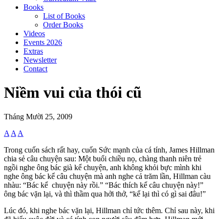
Books
List of Books
Order Books
Videos
Events 2026
Extras
Newsletter
Contact
Niềm vui của thói cũ
Tháng Mười 25, 2009
A
A
A
Trong cuốn sách rất hay, cuốn Sức mạnh của cá tính, James Hillman
chia sẻ câu chuyện sau: Một buổi chiều nọ, chàng thanh niên trẻ
ngồi nghe ông bác già kể chuyện, anh không khỏi bực mình khi
nghe ông bác kể câu chuyện mà anh nghe cả trăm lần, Hillman càu
nhàu: “Bác kể chuyện này rồi.” “Bác thích kể câu chuyện này!”
ông bác vặn lại, và thì thầm qua hởi thở, “kể lại thì có gì sai đâu!”
Lúc đó, khi nghe bác vặn lại, Hillman chỉ tức thêm. Chỉ sau này, khi