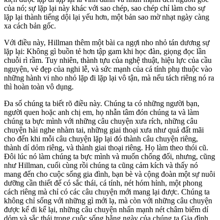
của nó; sự lặp lại này khác với sao chép, sao chép chỉ làm cho sự
lặp lại thành tiếng dội lại yếu hơn, một bản sao mờ nhạt ngày càng
xa cách bản gốc.
Với điều này, Hillman thêm một bài ca ngợi nho nhỏ tán dương sự
lặp lại: Không gì buồn tẻ hơn tập gam khi học đàn, giọng đọc lần
chuỗi rì rầm. Tuy nhiên, thành tựu của nghệ thuật, hiệu lực của cầu
nguyện, vẻ đẹp của nghi lễ, và sức mạnh của cá tính phụ thuộc vào
những hành vi nho nhỏ lặp đi lặp lại vô tận, mà nếu tách riêng nó ra
thì hoàn toàn vô dụng.
Đa số chúng ta biết rõ điều này. Chúng ta có những người bạn,
người quen hoặc anh chị em, họ nhẫn tâm đón chúng ta và làm
chúng ta bực mình với những câu chuyện xưa rích, những câu
chuyện hài nghe nhàm tai, những giai thoại xưa như quả đất mãi
cho đến khi mỗi câu chuyện lặp lại đó thành câu chuyện riêng,
thành dí dỏm riêng, và thành giai thoại riêng. Họ làm theo thói cũ.
Đôi lúc nó làm chúng ta bực mình và muốn chống đối, nhưng, cũng
như Hillman, cuối cùng rồi chúng ta cũng cảm kích và thấy nó
mang đến cho cuộc sống gia đình, bạn bè và cộng đoàn một sự nuôi
dưỡng cần thiết để có sắc thái, cá tính, nét hóm hỉnh, một phong
cách riêng mà chỉ có các câu chuyện mới mang lại được. Chúng ta
không chỉ sống với những gì mới lạ, mà còn với những câu chuyện
được kể đi kể lại, những câu chuyện nhấn mạnh nét châm biếm dí
dỏm và sắc thái trong cuộc sống hằng ngày của chúng ta.Gia đình