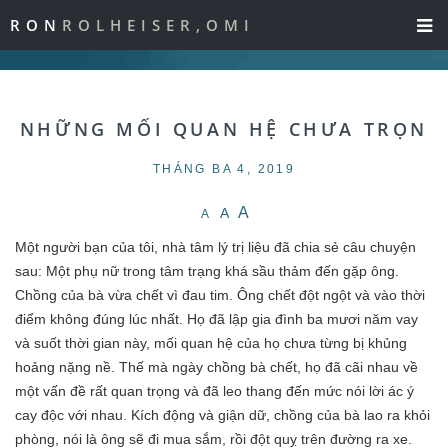
RON
ROLHEISER,OMI
NHỮNG MỐI QUAN HỆ CHƯA TRỌN
THÁNG BA 4, 2019
A
A
A
Một người bạn của tôi, nhà tâm lý trị liệu đã chia sẻ câu chuyện
sau: Một phụ nữ trong tâm trạng khá sầu thảm đến gặp ông.
Chồng của bà vừa chết vì đau tim. Ông chết đột ngột và vào thời
điểm không đúng lúc nhất. Họ đã lập gia đình ba mươi năm vay
và suốt thời gian này, mối quan hệ của họ chưa từng bị khủng
hoảng nặng nề. Thế mà ngày chồng bà chết, họ đã cãi nhau về
một vấn đề rất quan trọng và đã leo thang đến mức nói lời ác ý
cay độc với nhau. Kích động và giận dữ, chồng của bà lao ra khỏi
phòng, nói là ông sẽ đi mua sắm, rồi đột quỵ trên đường ra xe.