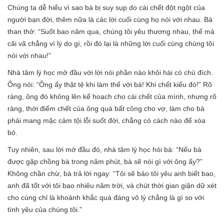
Chúng ta dễ hiểu vì sao bà bị suy sụp do cái chết đột ngột của
người bạn đời, thêm nữa là các lời cuối cùng họ nói với nhau. Bà
than thở: “Suốt bao năm qua, chúng tôi yêu thương nhau, thế mà
cãi vã chẳng vì lý do gì, rồi đó lại là những lời cuối cùng chúng tôi
nói với nhau!”
Nhà tâm lý học mở đầu với lời nói phần nào khôi hài có chủ đích.
Ông nói: “Ông ấy thật tệ khi làm thế với bà! Khi chết kiểu đó!” Rõ
ràng, ông đó không lên kế hoạch cho cái chết của mình, nhưng rõ
ràng, thời điểm chết của ông quá bất công cho vợ, làm cho bà
phải mang mặc cảm tội lỗi suốt đời, chẳng có cách nào để xóa
bỏ.
Tuy nhiên, sau lời mở đầu đó, nhà tâm lý học hỏi bà: “Nếu bà
được gặp chồng bà trong năm phút, bà sẽ nói gì với ông ấy?”
Không chần chừ, bà trả lời ngay: “Tôi sẽ bảo tôi yêu anh biết bao,
anh đã tốt với tôi bao nhiêu năm trời, và chút thời gian giận dữ xét
cho cùng chỉ là khoảnh khắc quá đáng vô lý chẳng là gì so với
tình yêu của chúng tôi.”