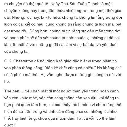
ra chuyện đó thật quá tệ. Ngày Thứ Sáu Tuần Thánh là một
chuyện không hay trong tâm thức nhiều người trong một thời gian
dài. Nhưng, lúc này, là kitô hữu, chúng ta không tin rằng trong đời
luôn có cái kết có hậu, cũng không tin rằng chúng ta luôn mãi bất
đạt trong đời. Đúng hơn, chúng ta tin rằng sự viên mãn trong đời
và hạnh phúc sẽ đến với chúng ta nhờ chuộc lại những gì đã sai
lầm, ít nhất là với những gì đã sai lầm vì sự bất đạt và yếu đuối
của chúng ta.
G.K. Chesterton đã nói rằng Kitô giáo đặc biệt vì trong niềm tin
vào phép thông công, “đến kẻ chết cũng có phiếu.” Họ không chỉ
có lá phiếu mà thôi. Họ vẫn nghe được những gì chúng ta nói với
họ.
Thế nên… Nếu bạn mất đi một người thân yêu trong hoàn cảnh
vẫn còn khúc mắc, vẫn còn căng thẳng cần xoa dịu, khi đáng ra
bạn phải quan tâm hơn, khi bạn thấy trách mình vì chưa từng thể
hiện đủ sự trân trọng và tình cảm đáng phải có, những lúc như
thế, hãy biết rằng, chưa quá muộn đâu. Tất cả vẫn có thể làm
được!