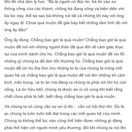
Khi đó nhà tâm lý học: “Bà là người có đức tin, bà tin vào sự
thông công của các thánh, chồng bà đang sống và hiện diện với
bà lúc này, thế tại sao bà không nói tất cả những lời này với ông
ấy ngay đi. Chưa quá muộn để giải bày hết những tâm tình đó với
ông ấy đâu!”
Ông ấy đúng. Chẳng bao giờ là quá muộn! Chẳng bao giờ là quá
muộn để nói với những người thân đã qua đời về cảm giác thực
sự của mình dành cho họ. Chẳng bao giờ là quá muộn để xin lỗi
những gì chúng ta đã làm tổn thương họ. Chẳng bao giờ là quá
muộn để xin họ tha thứ cho những lơ là của chúng ta trong mối
quan hệ và chẳng bao giờ là quá muộn để nói lên những lời cảm
kích, trân trọng, và tri ân mà đáng ra chúng ta phải nói khi họ còn
sống. Là tín hữu kitô, chúng ta được an ủi vô cùng khi biết rằng
chết chưa phải là hết, biết rằng chẳng bao giờ là quá muộn.
Và chúng ta vô cùng cần sự an ủi đó… cần cơ hội thứ nhì. Dù là
ai, chúng ta luôn luôn bất đạt trong các mối quan hệ của mình.
Chúng ta không thể lúc nào cũng thể hiện được những gì đáng
phải thể hiện với người mình yêu thương, đôi khi chúng ta nói lên