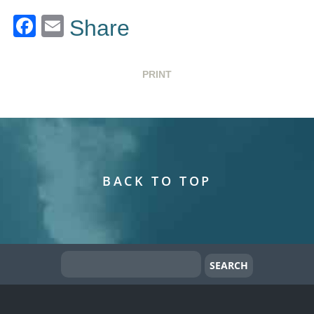
Facebook
Email
Share
PRINT
BACK TO TOP