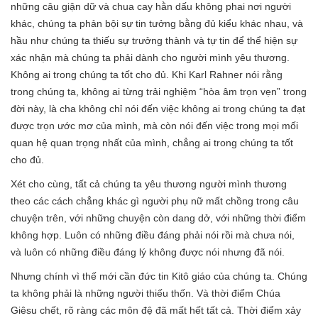
những câu giận dữ và chua cay hằn dấu không phai nơi người
khác, chúng ta phản bội sự tin tưởng bằng đủ kiểu khác nhau, và
hầu như chúng ta thiếu sự trưởng thành và tự tin để thể hiện sự
xác nhận mà chúng ta phải dành cho người mình yêu thương.
Không ai trong chúng ta tốt cho đủ. Khi Karl Rahner nói rằng
trong chúng ta, không ai từng trải nghiệm “hòa âm trọn vẹn” trong
đời này, là cha không chỉ nói đến việc không ai trong chúng ta đạt
được trọn ước mơ của mình, mà còn nói đến việc trong mọi mối
quan hệ quan trọng nhất của mình, chẳng ai trong chúng ta tốt
cho đủ.
Xét cho cùng, tất cả chúng ta yêu thương người mình thương
theo các cách chẳng khác gì người phụ nữ mất chồng trong câu
chuyện trên, với những chuyện còn dang dở, với những thời điểm
không hợp. Luôn có những điều đáng phải nói rồi mà chưa nói,
và luôn có những điều đáng lý không được nói nhưng đã nói.
Nhưng chính vì thế mới cần đức tin Kitô giáo của chúng ta. Chúng
ta không phải là những người thiếu thốn. Và thời điểm Chúa
Giêsu chết, rõ ràng các môn đệ đã mất hết tất cả. Thời điểm xảy