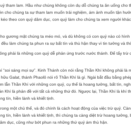
quỷ tham lam. Hầu như chúng không còn dụ dỗ chúng ta ăn uống cho thậ
ền cho chúng ta sự tham lam muốn trải nghiệm, ám ảnh muốn tận hưở
n kéo theo con quỷ dâm dục, con quỷ làm cho chúng ta xem người khác
cho gương mặt chúng ta méo mó, và dù không có con quỷ nào có hình
ều làm chúng ta phun ra sự bất tín và thù hận thay vì tin tưởng và th
ng phải là những con quỷ dễ phản ứng trước nước thánh. Để tẩy trừ 
hí “soi sáng mọi sự”. Kinh Thánh còn nói rằng Thần Khí không phải l
n hữu Galat, thánh Phaolô nói rõ Thần Khí là gì. Ngài bắt đầu bằng phé
m lẫn Thần Khí với những con quỷ, cụ thể là hoang tưởng, bất tín, nghi
n Khí là phản đề với tất cả những thứ đó. Ngược lại, Thần Khí là khí 
ng tín, hiền lành và khiết tịnh.
i trong một chủ thể, và đó chính là cách hoạt động của việc trừ quỷ. C
ung tín, hiền lành và khiết tịnh, thì chúng ta càng diệt trừ hoang tưởng, b
 dâm dục, cũng như bớt phun ra những thứ quỷ ám thù hận.