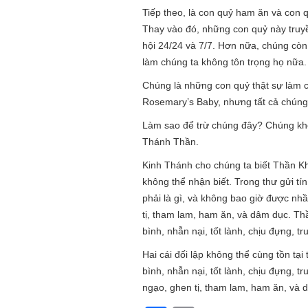
Tiếp theo, là con quỷ ham ăn và con 
Thay vào đó, những con quỷ này truy
hội 24/24 và 7/7. Hơn nữa, chúng cò
làm chúng ta không tôn trọng họ nữa.
Chúng là những con quỷ thật sự làm 
Rosemary’s Baby, nhưng tất cả chúng đ
Làm sao để trừ chúng đây? Chúng khô
Thánh Thần.
Kinh Thánh cho chúng ta biết Thần K
không thể nhận biết. Trong thư gửi tí
phải là gì, và không bao giờ được nhầ
tị, tham lam, ham ăn, và dâm dục. Thầ
bình, nhẫn nại, tốt lành, chịu đựng, tru
Hai cái đối lập không thể cùng tồn tạ
bình, nhẫn nại, tốt lành, chịu đựng, tr
ngạo, ghen tị, tham lam, ham ăn, và