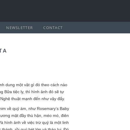
NEWSLETTER
CONTACT
TA
ình dung một vật gì đó theo cách nào
 Bữa tiệc ly, thì hình ảnh đó sẽ tự
. Nghệ thuật mạnh đến như vậy đấy.
 phim về quỷ ám, như Rosemary’s Baby
 gương mặt đầy thù hận, méo mó, điên
à hình ảnh về việc trừ quỷ là một linh
hánh, rồi quỷ hét lớn và tháo lui. Đó