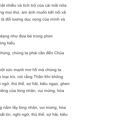
t nhiều và tích trữ của cải mãi nữa.
ng mọi thứ, ám ảnh muốn kết nối xã
 là đối tượng dục vọng của mình và
 dạng như đứa bé trong phim
ông hiểu.
chúng, chúng ta phải cần đến Chúa
à một sức mạnh mơ hồ mà chúng ta
p loại trừ, nói rằng Thần Khí không
 ngờ, thủ thế, sợ hãi, kiêu ngạo, ghen
thiêng của lòng nhân, vui mừng, hòa
àng nắm lấy lòng nhân, vui mừng, hòa
ất tín, nghi ngờ, thủ thế, sợ hãi, kiêu