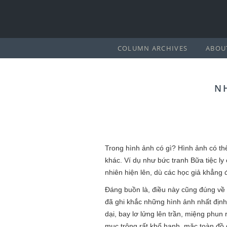
COLUMN ARCHIVES
ABOU
N
Trong hình ảnh có gì? Hình ảnh có th
khác. Ví dụ như bức tranh Bữa tiệc ly
nhiên hiện lên, dù các học giả khẳng
Đáng buồn là, điều này cũng đúng về
đã ghi khắc những hình ảnh nhất định
dại, bay lơ lửng lên trần, miệng phun
mục trông rất khổ hạnh, mặc toàn đồ 