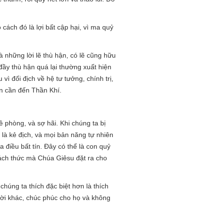
cách đó là lợi bất cập hại, vì ma quỷ
những lời lẽ thù hận, có lẽ cũng hữu
đầy thù hận quá lại thường xuất hiện
vì đối địch về hệ tư tưởng, chính trị,
òn cần đến Thần Khí.
 phòng, và sợ hãi. Khi chúng ta bị
 là kẻ địch, và mọi bản năng tự nhiên
điều bất tín. Đây có thể là con quỷ
thách thức mà Chúa Giêsu đặt ra cho
chúng ta thích đặc biệt hơn là thích
ười khác, chúc phúc cho họ và không