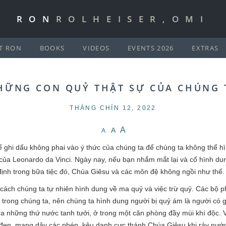
RON
ROLHEISER,OMI
T RON
BOOKS
VIDEOS
EVENTS 2026
EXTRAS
HỮNG CON QUỶ THẬT SỰ CỦA CHÚNG 
THÁNG CHÍN 12, 2022
A
A
A
ể ghi dấu không phai vào ý thức của chúng ta để chúng ta không thể h
 của Leonardo da Vinci. Ngày nay, nếu bạn nhắm mắt lại và cố hình dung
 định trong bữa tiệc đó, Chúa Giêsu và các môn đệ không ngồi như thế
 cách chúng ta tự nhiên hình dung về ma quỷ và việc trừ quỷ. Các bộ
 trong chúng ta, nên chúng ta hình dung người bị quỷ ám là người có
 ra những thứ nước tanh tưởi, ở trong một căn phòng đầy mùi khí độc. V
đen, mang dây các phép, kêu danh cực thánh Chúa Giêsu khi rảy nước t