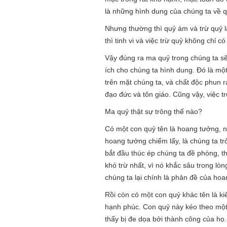
là những hình dung của chúng ta về 
Nhưng thường thì quỷ ám và trừ quỷ lạ
thì tinh vi và việc trừ quỷ không chỉ 
Vậy đúng ra ma quỷ trong chúng ta sẽ
ích cho chúng ta hình dung. Đó là mộ
trên mặt chúng ta, và chất độc phun ra
đạo đức và tôn giáo. Cũng vậy, việc 
Ma quỷ thật sự trông thế nào?
Có một con quỷ tên là hoang tưởng, nó
hoang tưởng chiếm lấy, là chúng ta tr
bắt đầu thúc ép chúng ta đề phòng, t
khó trừ nhất, vì nó khắc sâu trong lò
chúng ta lại chính là phản đề của hoa
Rồi còn có một con quỷ khác tên là ki
hạnh phúc. Con quỷ này kéo theo một 
thấy bị đe dọa bởi thành công của họ.