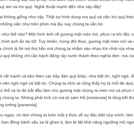
quỷ ám và trừ quỷ. Nghệ thuật mạnh đến như vậy đấy!
i không giống như vậy. Thật sự hình dung ma quỷ và việc trừ quỷ theo 
có những việc như trên phim mà lâu nay chúng ta vẫn tin.
 như thế nào? Một hình ảnh về gương mặt méo mó, phun ra khí độc và 
t hình ảnh ẩn dụ tốt. Tuy nhiên, trong đời thực, gương mặt méo mó và 
 chính là lời nói thù hằn mà chúng ta nhắm vào nhau khi chửi rủa nhau 
trừ quỷ không chỉ cần hành động rảy nước thánh theo nghĩa đen, mà c
 rất mạnh và kéo theo các bầy đàn quỷ khác, như bất tín, nghi ngờ, đề
ở nên nghi ngờ và bất tín. Chúng ta nhìn ai cũng thấy họ là mối đe dọa,
hủ thế và từ đó bắt đầu làm cho gương mặt chúng ta méo mó và phun ra 
ng chúng ta. Không phải tình cờ mà từ sám hối [metanoia] là tổng kết 
ng tưởng [paranoia].
êu ngạo, nó làm chúng ta luôn mãi ý thức về sự đặc biệt của mình, làm 
bạn đồng hành xấu xa là ghen tị, làm tê liệt khả năng ngưỡng mộ ng