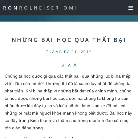
RON
ROLHEISER,OMI
NHỮNG BÀI HỌC QUA THẤT BẠI
THÁNG BA 11, 2019
A
A
A
Chúng ta học được gì qua các thất bại, qua những lúc bị hạ thấp
vì lỗi lầm của mình? Thường thì đó là cách duy nhất để chúng ta
phát triển. Khi bị hạ thấp vì những bất đạt của chính mình, chúng
ta học được những bài học cuộc đời mà chúng ta không hề cảm
nhận được khi đầy tự tin và kiêu hãnh. John Updike đã nói, có
những bí mật mà người khỏe mạnh không biết được. Bài học này
có đầy trong Kinh thánh và thấm sâu trong mọi linh đạo của mọi
tôn giáo đáng trọng.