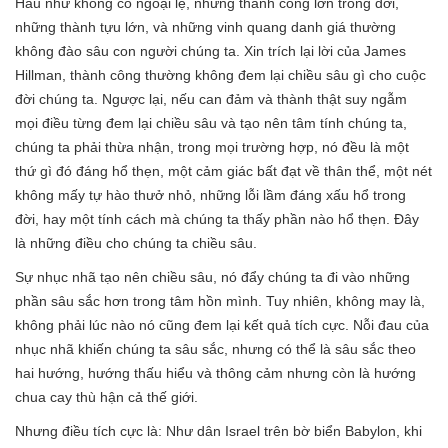
Hầu như không có ngoại lệ, những thành công lớn trong đời,
những thành tựu lớn, và những vinh quang danh giá thường
không đào sâu con người chúng ta. Xin trích lại lời của James
Hillman, thành công thường không đem lại chiều sâu gì cho cuộc
đời chúng ta. Ngược lại, nếu can đảm và thành thật suy ngẫm
mọi điều từng đem lại chiều sâu và tạo nên tâm tính chúng ta,
chúng ta phải thừa nhận, trong mọi trường hợp, nó đều là một
thứ gì đó đáng hổ thẹn, một cảm giác bất đạt về thân thể, một nét
không mấy tự hào thưở nhỏ, những lỗi lầm đáng xấu hổ trong
đời, hay một tính cách mà chúng ta thấy phần nào hổ thẹn. Đây
là những điều cho chúng ta chiều sâu.
Sự nhục nhã tạo nên chiều sâu, nó đẩy chúng ta đi vào những
phần sâu sắc hơn trong tâm hồn mình. Tuy nhiên, không may là,
không phải lúc nào nó cũng đem lại kết quả tích cực. Nỗi đau của
nhục nhã khiến chúng ta sâu sắc, nhưng có thể là sâu sắc theo
hai hướng, hướng thấu hiểu và thông cảm nhưng còn là hướng
chua cay thù hận cả thế giới.
Nhưng điều tích cực là: Như dân Israel trên bờ biển Babylon, khi