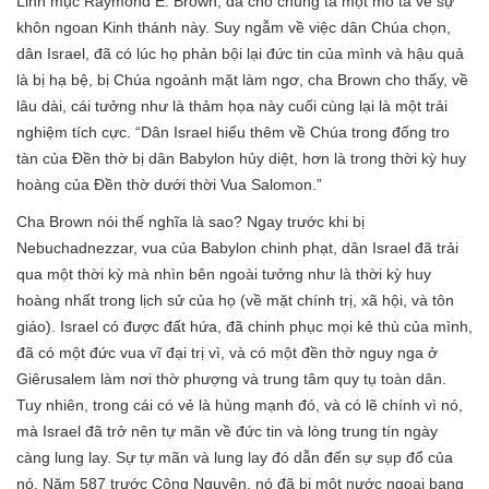
Linh mục Raymond E. Brown, đã cho chúng ta một mô tả về sự
khôn ngoan Kinh thánh này. Suy ngẫm về việc dân Chúa chọn,
dân Israel, đã có lúc họ phản bội lại đức tin của mình và hậu quả
là bị hạ bệ, bị Chúa ngoảnh mặt làm ngơ, cha Brown cho thấy, về
lâu dài, cái tưởng như là thảm họa này cuối cùng lại là một trải
nghiệm tích cực. “Dân Israel hiểu thêm về Chúa trong đống tro
tàn của Đền thờ bị dân Babylon hủy diệt, hơn là trong thời kỳ huy
hoàng của Đền thờ dưới thời Vua Salomon.”
Cha Brown nói thế nghĩa là sao? Ngay trước khi bị
Nebuchadnezzar, vua của Babylon chinh phạt, dân Israel đã trải
qua một thời kỳ mà nhìn bên ngoài tưởng như là thời kỳ huy
hoàng nhất trong lịch sử của họ (về mặt chính trị, xã hội, và tôn
giáo). Israel có được đất hứa, đã chinh phục mọi kẻ thù của mình,
đã có một đức vua vĩ đại trị vì, và có một đền thờ nguy nga ở
Giêrusalem làm nơi thờ phượng và trung tâm quy tụ toàn dân.
Tuy nhiên, trong cái có vẻ là hùng mạnh đó, và có lẽ chính vì nó,
mà Israel đã trở nên tự mãn về đức tin và lòng trung tín ngày
càng lung lay. Sự tự mãn và lung lay đó dẫn đến sự sụp đổ của
nó. Năm 587 trước Công Nguyên, nó đã bị một nước ngoại bang