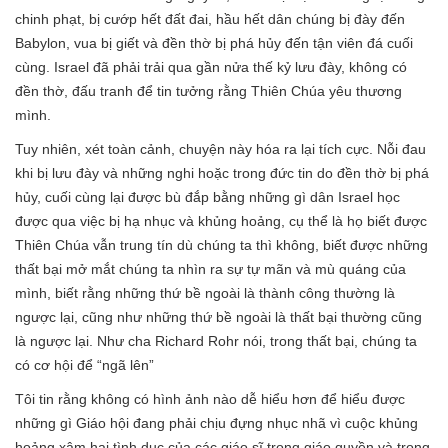
chinh phạt, bị cướp hết đất đai, hầu hết dân chúng bị đày đến
Babylon, vua bị giết và đền thờ bị phá hủy đến tận viên đá cuối
cùng. Israel đã phải trải qua gần nửa thế kỷ lưu đày, không có
đền thờ, đấu tranh để tin tưởng rằng Thiên Chúa yêu thương
mình.
Tuy nhiên, xét toàn cảnh, chuyện này hóa ra lại tích cực. Nỗi đau
khi bị lưu đày và những nghi hoặc trong đức tin do đền thờ bị phá
hủy, cuối cùng lại được bù đắp bằng những gì dân Israel học
được qua việc bị hạ nhục và khủng hoảng, cụ thể là họ biết được
Thiên Chúa vẫn trung tín dù chúng ta thì không, biết được những
thất bại mở mắt chúng ta nhìn ra sự tự mãn và mù quáng của
mình, biết rằng những thứ bề ngoài là thành công thường là
ngược lại, cũng như những thứ bề ngoài là thất bại thường cũng
là ngược lại. Như cha Richard Rohr nói, trong thất bại, chúng ta
có cơ hội để “ngã lên”
Tôi tin rằng không có hình ảnh nào dễ hiểu hơn để hiểu được
những gì Giáo hội đang phải chịu đựng nhục nhã vì cuộc khủng
hoảng xâm hại tình dục của các giáo sĩ trong giáo quyền và trong