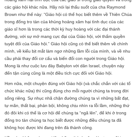
các giáo hội khác nữa. Hãy nói lại thấu suốt của cha Raymond
Brown như thế này: “Giáo hội có thể học biết thêm về Thiên Chúa
trong đống tro tàn của khủng hoảng xâm hại tình dục của các
giáo sĩ hơn là trong các thời kỳ huy hoàng với các đại thánh
đường, với sự mở mang cực đại của Giáo hội, với thẩm quyền
tuyệt đối của Giáo hội.” Giáo hội cũng có thể biết thêm về chính
mình, về kiểu bịt mắt làm ngơ những lầm lỗi của mình, và về nhu
cầu phải thay đổi cơ cấu và biến đổi con người trong Giáo hội.
Mong là như cuộc lưu đày Babylon với dân Israel, chuyện này
đến tận cùng cũng là một điều tích cực đối với Giáo hội.
Hơn nữa, một chuyện đúng với Giáo hội (và chắc chắn với các tổ
chức khác nữa) thì cũng đúng cho mỗi người chúng ta trong đời
sống riêng. Sự nhục nhã chặn đường chúng ta vì những bất đạt,
tự mãn, thất bại, phản bội, không chịu nhìn ra lỗi lầm, những thứ
đó đôi khi có thể là cơ hội để chúng ta “ngã lên”, để khi ở trong
đống tro tàn chúng ta học biết được những điều chúng ta đã
không học được khi đang trên đà thành công.