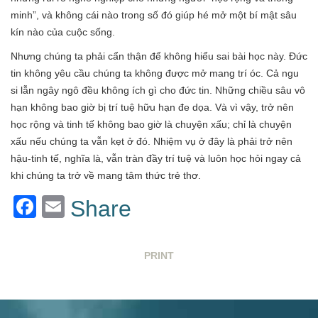
minh”, và không cái nào trong số đó giúp hé mở một bí mật sâu
kín nào của cuộc sống.
Nhưng chúng ta phải cẩn thận để không hiểu sai bài học này. Đức
tin không yêu cầu chúng ta không được mở mang trí óc. Cả ngu
si lẫn ngây ngô đều không ích gì cho đức tin. Những chiều sâu vô
hạn không bao giờ bị trí tuệ hữu hạn đe dọa. Và vì vậy, trở nên
học rộng và tinh tế không bao giờ là chuyện xấu; chỉ là chuyện
xấu nếu chúng ta vẫn kẹt ở đó. Nhiệm vụ ở đây là phải trở nên
hậu-tinh tế, nghĩa là, vẫn tràn đầy trí tuệ và luôn học hỏi ngay cả
khi chúng ta trở về mang tâm thức trẻ thơ.
Facebook
Email
Share
PRINT