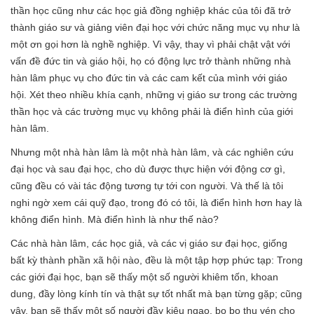
thần học cũng như các học giả đồng nghiệp khác của tôi đã trở
thành giáo sư và giảng viên đại học với chức năng mục vụ như là
một ơn gọi hơn là nghề nghiệp. Vì vậy, thay vì phải chật vật với
vấn đề đức tin và giáo hội, họ có động lực trở thành những nhà
hàn lâm phục vụ cho đức tin và các cam kết của mình với giáo
hội. Xét theo nhiều khía cạnh, những vị giáo sư trong các trường
thần học và các trường mục vụ không phải là điển hình của giới
hàn lâm.
Nhưng một nhà hàn lâm là một nhà hàn lâm, và các nghiên cứu
đại học và sau đại học, cho dù được thực hiện với động cơ gì,
cũng đều có vài tác động tương tự tới con người. Và thế là tôi
nghi ngờ xem cái quỹ đạo, trong đó có tôi, là điển hình hơn hay là
không điển hình. Mà điển hình là như thế nào?
Các nhà hàn lâm, các học giả, và các vị giáo sư đại học, giống
bất kỳ thành phần xã hội nào, đều là một tập hợp phức tạp: Trong
các giới đại học, bạn sẽ thấy một số người khiêm tốn, khoan
dung, đầy lòng kính tín và thật sự tốt nhất mà bạn từng gặp; cũng
vậy, bạn sẽ thấy một số người đầy kiêu ngạo, bo bo thu vén cho