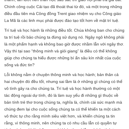
Chính công cuộc Cải tạo đã thoát thai từ đó, và một trong những
điều đầu tiên mà Công đồng Trent giao nhiệm vụ cho Công giáo
La Mã là các linh mục phải được đào tạo tốt hơn về mặt trí tuệ.
Trí tuệ và học hành là những điều tốt. Chúa không ban cho chúng
ta trí tuệ rồi bảo chúng ta đừng sử dụng nó. Ngây ngô không phải
là một phẩm hạnh và không bao giờ được nhầm lẫn với ngây thơ.
Vậy thì tại sao “thông minh và giỏi giang” là điều có thể không
giúp cho chúng ta hiểu được những bí ẩn sâu kín nhất của cuộc
sống và đức tin?
Lỗi không nằm ở chuyện thông minh và học hành; bản thân cả
hai chuyện đó đều tốt, nhưng sai lầm là ở những gì chúng có thể
vô tình gây ra cho chúng ta. Trí tuệ và học hành thường có một
tác động ngoài dự tính, đó là làm suy yếu đi những gì thuộc về
bản tính trẻ thơ trong chúng ta, nghĩa là, chính cái sức mạnh mà
chúng đem lại cho cuộc sống chúng ta có thể khiến ta một cách
vô thức tự cho rằng mình siêu việt hơn, và khiến chúng ta tin
rằng, vì thông minh, nên chúng ta có nhu cầu lẫn có quyền tự