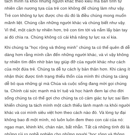
tách mình ra khỏi những người khác theo kiểu mà bản tính tự
nhiên cần nương tựa của trẻ con không để chúng làm như vậy.
Trẻ con không tự lực được cho dù đó là điều chúng mong muốn
mãnh liệt. Chúng cần những người khác và chúng biết như vậy.
Vì thế, một cách tự nhiên hơn, trẻ con tìm tới và nắm lấy bàn tay
ai đó chìa ra. Chúng không có cái khả năng tự lực xa xỉ kia.
Khi chúng ta “học rộng và thông minh” chúng ta có thể quên đi dễ
dàng hơn rằng mình cần đến những người khác, và vì vậy không
tự nhiên tìm đến nhờ bàn tay giúp đỡ của người khác như cách
của một đứa trẻ. Chúng ta dễ tự cách ly bản thân hơn. Khi càng ít
nhận thức được tình trạng thiếu thốn của mình thì chúng ta càng
dễ bỏ qua những gì mà Chúa và cuộc sống đang mời gọi chúng
ta. Chính cái sức mạnh mà trí tuệ và học hành đem lại cho đời
sống chúng ta có thể gợi cho chúng ta có cảm giác tự lực sai lầm
khiến chúng ta tách mình một cách thiếu lành mạnh ra khỏi người
khác và coi mình siêu việt hơn theo cách nào đó. Và lòng tự đại
không bao đi một mình, nó luôn luôn đem theo con cái của nó:
ngạo mạn, khinh khi, chán nản, bất nhẫn. Tất cả những tính đó là
những rủi ro nghề nghiệp cho những người “học rộng và thông