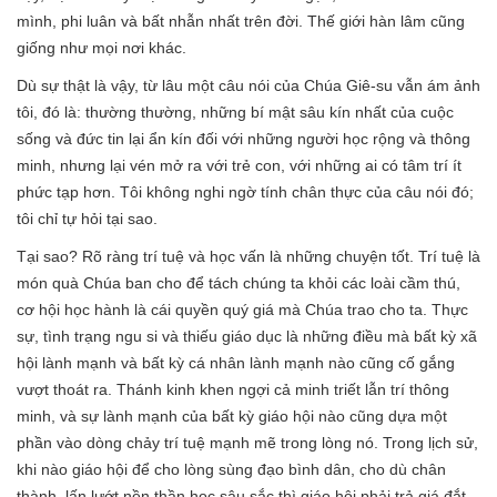
mình, phi luân và bất nhẫn nhất trên đời. Thế giới hàn lâm cũng
giống như mọi nơi khác.
Dù sự thật là vậy, từ lâu một câu nói của Chúa Giê-su vẫn ám ảnh
tôi, đó là: thường thường, những bí mật sâu kín nhất của cuộc
sống và đức tin lại ẩn kín đối với những người học rộng và thông
minh, nhưng lại vén mở ra với trẻ con, với những ai có tâm trí ít
phức tạp hơn. Tôi không nghi ngờ tính chân thực của câu nói đó;
tôi chỉ tự hỏi tại sao.
Tại sao? Rõ ràng trí tuệ và học vấn là những chuyện tốt. Trí tuệ là
món quà Chúa ban cho để tách chúng ta khỏi các loài cầm thú,
cơ hội học hành là cái quyền quý giá mà Chúa trao cho ta. Thực
sự, tình trạng ngu si và thiếu giáo dục là những điều mà bất kỳ xã
hội lành mạnh và bất kỳ cá nhân lành mạnh nào cũng cố gắng
vượt thoát ra. Thánh kinh khen ngợi cả minh triết lẫn trí thông
minh, và sự lành mạnh của bất kỳ giáo hội nào cũng dựa một
phần vào dòng chảy trí tuệ mạnh mẽ trong lòng nó. Trong lịch sử,
khi nào giáo hội để cho lòng sùng đạo bình dân, cho dù chân
thành, lấn lướt nền thần học sâu sắc thì giáo hội phải trả giá đắt.