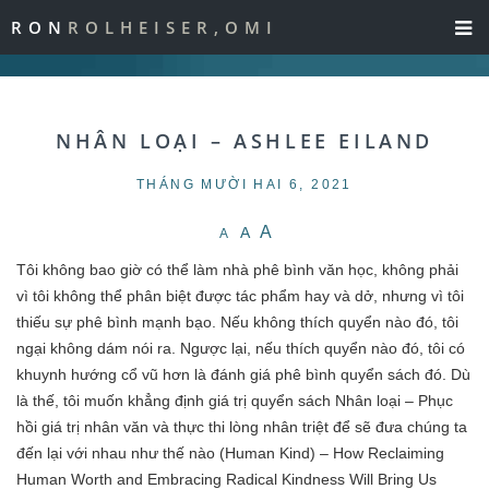
RON
ROLHEISER,OMI
NHÂN LOẠI – ASHLEE EILAND
THÁNG MƯỜI HAI 6, 2021
A
A
A
Tôi không bao giờ có thể làm nhà phê bình văn học, không phải
vì tôi không thể phân biệt được tác phẩm hay và dở, nhưng vì tôi
thiếu sự phê bình mạnh bạo. Nếu không thích quyển nào đó, tôi
ngại không dám nói ra. Ngược lại, nếu thích quyển nào đó, tôi có
khuynh hướng cổ vũ hơn là đánh giá phê bình quyển sách đó. Dù
là thế, tôi muốn khẳng định giá trị quyển sách Nhân loại – Phục
hồi giá trị nhân văn và thực thi lòng nhân triệt để sẽ đưa chúng ta
đến lại với nhau như thế nào (Human Kind) – How Reclaiming
Human Worth and Embracing Radical Kindness Will Bring Us