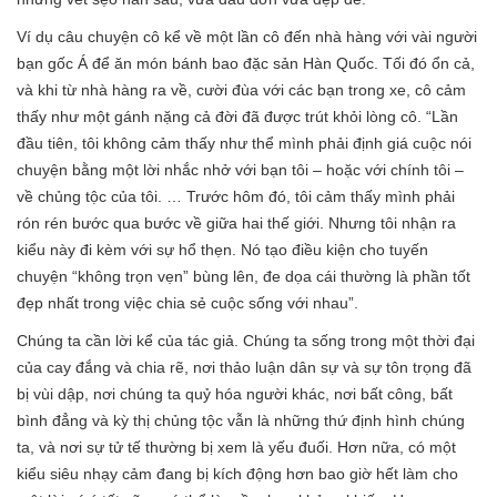
Ví dụ câu chuyện cô kể về một lần cô đến nhà hàng với vài người
bạn gốc Á để ăn món bánh bao đặc sản Hàn Quốc. Tối đó ổn cả,
và khi từ nhà hàng ra về, cười đùa với các bạn trong xe, cô cảm
thấy như một gánh nặng cả đời đã được trút khỏi lòng cô. “Lần
đầu tiên, tôi không cảm thấy như thể mình phải định giá cuộc nói
chuyện bằng một lời nhắc nhở với bạn tôi – hoặc với chính tôi –
về chủng tộc của tôi. … Trước hôm đó, tôi cảm thấy mình phải
rón rén bước qua bước về giữa hai thế giới. Nhưng tôi nhận ra
kiểu này đi kèm với sự hổ thẹn. Nó tạo điều kiện cho tuyến
chuyện “không trọn vẹn” bùng lên, đe dọa cái thường là phần tốt
đẹp nhất trong việc chia sẻ cuộc sống với nhau”.
Chúng ta cần lời kể của tác giả. Chúng ta sống trong một thời đại
của cay đắng và chia rẽ, nơi thảo luận dân sự và sự tôn trọng đã
bị vùi dập, nơi chúng ta quỷ hóa người khác, nơi bất công, bất
bình đẳng và kỳ thị chủng tộc vẫn là những thứ định hình chúng
ta, và nơi sự tử tế thường bị xem là yếu đuối. Hơn nữa, có một
kiểu siêu nhạy cảm đang bị kích động hơn bao giờ hết làm cho