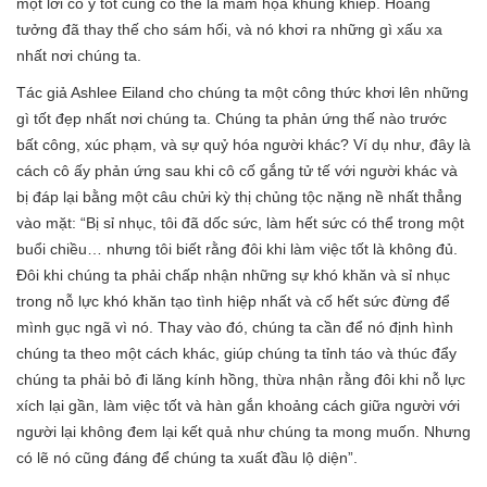
một lời có ý tốt cũng có thể là mầm họa khủng khiếp. Hoang
tưởng đã thay thế cho sám hối, và nó khơi ra những gì xấu xa
nhất nơi chúng ta.
Tác giả Ashlee Eiland cho chúng ta một công thức khơi lên những
gì tốt đẹp nhất nơi chúng ta. Chúng ta phản ứng thế nào trước
bất công, xúc phạm, và sự quỷ hóa người khác? Ví dụ như, đây là
cách cô ấy phản ứng sau khi cô cố gắng tử tế với người khác và
bị đáp lại bằng một câu chửi kỳ thị chủng tộc nặng nề nhất thẳng
vào mặt: “Bị sỉ nhục, tôi đã dốc sức, làm hết sức có thể trong một
buổi chiều… nhưng tôi biết rằng đôi khi làm việc tốt là không đủ.
Đôi khi chúng ta phải chấp nhận những sự khó khăn và sỉ nhục
trong nỗ lực khó khăn tạo tình hiệp nhất và cố hết sức đừng để
mình gục ngã vì nó. Thay vào đó, chúng ta cần để nó định hình
chúng ta theo một cách khác, giúp chúng ta tỉnh táo và thúc đẩy
chúng ta phải bỏ đi lăng kính hồng, thừa nhận rằng đôi khi nỗ lực
xích lại gần, làm việc tốt và hàn gắn khoảng cách giữa người với
người lại không đem lại kết quả như chúng ta mong muốn. Nhưng
có lẽ nó cũng đáng để chúng ta xuất đầu lộ diện”.