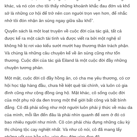
khác, và nó còn cho tôi thấy những khoảnh khắc đau đớn và khổ
sở là những cơ hội để trở nên con người trọn vẹn hơn, để nhắc
nhở tôi đón nhận ân sủng ngay giữa sầu khổ”.
Quyển sách là một loạt truyện về cuộc đời của tác giả, tất cả
được kể ra một cách tài tình và được viết ra bởi một nghệ sĩ
không hề bị rơi vào kiểu sướt mướt hay thương thân trách phận.
Và chúng là những câu chuyện kể về ân sủng cũng như tổn
thương. Cuộc đời của tác giả Eiland là một cuộc đời đầy những
chuyện tương phản.
Một mặt, cuộc đời cô đầy hồng ân, có cha mẹ yêu thương, có cơ
hội học tập hàng đầu, chưa hề kiệt quệ tài chính, và luôn có gia
đình cũng như cộng đồng ủng hộ. Mặt khác, cô sống cuộc đời
của một phụ nữ da đen trong một thế giới bất công và bất bình
đẳng. Cô đã phải sống như một người luôn phải ý thức về màu da
của mình, mỗi lần đến đâu là phải nhìn quanh để xem ở đó có
bao nhiêu người như mình. Cô còn phải chịu đựng những câu kỳ
thị chủng tộc cay nghiệt nhất. Và như cô nói, cô đã mang lấy
những vết sẹo hằn sâu, vừa đau đớn vừa đẹp đẽ.