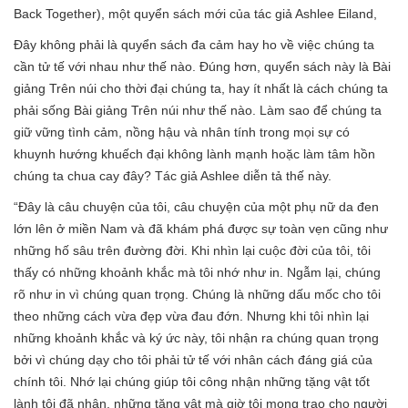
Back Together), một quyển sách mới của tác giả Ashlee Eiland,
Đây không phải là quyển sách đa cảm hay ho về việc chúng ta
cần tử tế với nhau như thế nào. Đúng hơn, quyển sách này là Bài
giảng Trên núi cho thời đại chúng ta, hay ít nhất là cách chúng ta
phải sống Bài giảng Trên núi như thế nào. Làm sao để chúng ta
giữ vững tình cảm, nồng hậu và nhân tính trong mọi sự có
khuynh hướng khuếch đại không lành mạnh hoặc làm tâm hồn
chúng ta chua cay đây? Tác giả Ashlee diễn tả thế này.
“Đây là câu chuyện của tôi, câu chuyện của một phụ nữ da đen
lớn lên ở miền Nam và đã khám phá được sự toàn vẹn cũng như
những hố sâu trên đường đời. Khi nhìn lại cuộc đời của tôi, tôi
thấy có những khoảnh khắc mà tôi nhớ như in. Ngẫm lại, chúng
rõ như in vì chúng quan trọng. Chúng là những dấu mốc cho tôi
theo những cách vừa đẹp vừa đau đớn. Nhưng khi tôi nhìn lại
những khoảnh khắc và ký ức này, tôi nhận ra chúng quan trọng
bởi vì chúng dạy cho tôi phải tử tế với nhân cách đáng giá của
chính tôi. Nhớ lại chúng giúp tôi công nhận những tặng vật tốt
lành tôi đã nhận, những tặng vật mà giờ tôi mong trao cho người