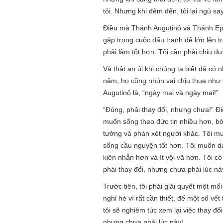
tôi. Nhưng khi đêm đến, tôi lại ngủ say
Điều mà Thánh Augutinô và Thánh Eph
gặp trong cuộc đấu tranh để lớn lên tr
phải làm tốt hơn. Tôi cần phải chịu 
Và thật an ủi khi chúng ta biết đã có 
năm, họ cũng nhún vai chịu thua như 
Augutinô là, “ngày mai và ngày mai!”
“Đúng, phải thay đổi, nhưng chưa!” Điề
muốn sống theo đức tin nhiều hơn, bớ
tưởng và phán xét người khác. Tôi mu
sống cầu nguyện tốt hơn. Tôi muốn dà
kiên nhẫn hơn và ít vội vã hơn. Tôi có
phải thay đổi, nhưng chưa phải lúc nà
Trước tiên, tôi phải giải quyết một mối
nghỉ hè vì rất cần thiết, để một số vế
tôi sẽ nghiêm túc xem lại việc thay đ
nhưng chưa phải lúc này!