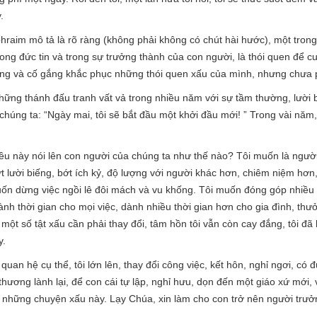
.
raim mô tả là rõ ràng (không phải không có chút hài hước), một tron
ong đức tin và trong sự trưởng thành của con người, là thói quen để cuộ
đựng và cố gắng khắc phục những thói quen xấu của mình, nhưng chưa p
những thánh đấu tranh vất vả trong nhiều năm với sự tầm thường, lười b
chúng ta: “Ngày mai, tôi sẽ bắt đầu một khởi đầu mới! ” Trong vài nă
u này nói lên con người của chúng ta như thế nào? Tôi muốn là người tố
t lười biếng, bớt ích kỷ, độ lượng với người khác hơn, chiêm niệm hơn
ốn dừng việc ngồi lê đôi mách và vu khống. Tôi muốn đóng góp nhiều 
nh thời gian cho mọi việc, dành nhiều thời gian hơn cho gia đình, th
 một số tật xấu cần phải thay đổi, tâm hồn tôi vẫn còn cay đắng, tôi đã l
y.
 quan hệ cụ thể, tôi lớn lên, thay đổi công việc, kết hôn, nghỉ ngơi, có 
t thương lành lại, để con cái tự lập, nghỉ hưu, dọn đến một giáo xứ mới, 
ổi những chuyện xấu này. Lạy Chúa, xin làm cho con trở nên người trưởn