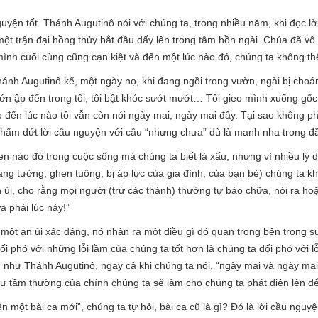
guyện tốt. Thánh Augutinô nói với chúng ta, trong nhiều năm, khi đọc l
ột trận đại hồng thủy bắt đầu dấy lên trong tâm hồn ngài. Chúa đã vô
ình cuối cùng cũng cạn kiệt và đến một lúc nào đó, chúng ta không thể
ánh Augutinô kể, một ngày nọ, khi đang ngồi trong vườn, ngài bị choán
ớn ập đến trong tôi, tôi bật khóc sướt mướt… Tôi gieo mình xuống gố
o đến lúc nào tôi vẫn còn nói ngày mai, ngày mai đây. Tại sao không ph
 chấm dứt lời cầu nguyện với câu “nhưng chưa” dù là manh nha trong đ
en nào đó trong cuộc sống mà chúng ta biết là xấu, nhưng vì nhiều lý d
oang tưởng, ghen tuông, bị áp lực của gia đình, của bạn bè) chúng ta
ủi, cho rằng mọi người (trừ các thánh) thường tự bào chữa, nói ra hoặ
 phải lúc này!”
 một an ủi xác đáng, nó nhận ra một điều gì đó quan trọng bên trong sự
i phó với những lỗi lầm của chúng ta tốt hơn là chúng ta đối phó với 
g như Thánh Augutinô, ngay cả khi chúng ta nói, “ngày mai và ngày mai
ự tầm thường của chính chúng ta sẽ làm cho chúng ta phát điên lên để 
lên một bài ca mới”, chúng ta tự hỏi, bài ca cũ là gì? Đó là lời cầu ngu