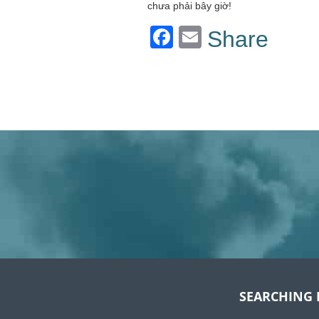
chưa phải bây giờ!
Facebook
Email
Share
SEARCHING 