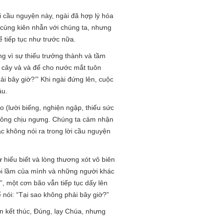
ời cầu nguyện này, ngài đã hợp lý hóa
 cùng kiên nhẫn với chúng ta, nhưng
 tiếp tục như trước nữa.
g vì sự thiếu trưởng thành và tầm
c cây vả và để cho nước mắt tuôn
ải bây giờ?’” Khi ngài đứng lên, cuộc
ầu.
o (lười biếng, nghiện ngập, thiếu sức
 không chịu ngưng. Chúng ta cảm nhận
c không nói ra trong lời cầu nguyện
 hiểu biết và lòng thương xót vô biên
lỗi lầm của mình và những người khác
”, một cơn bão vẫn tiếp tục dấy lên
nói: “Tại sao không phải bây giờ?”
yện kết thúc, Đúng, lạy Chúa, nhưng