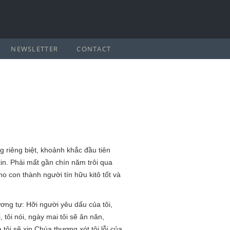
NEWSLETTER
CONTACT
g riêng biệt, khoảnh khắc đầu tiên
tin. Phải mất gần chín năm trôi qua
ho con thành người tín hữu kitô tốt và
ương tự: Hỡi người yêu dấu của tôi,
, tôi nói, ngày mai tôi sẽ ăn năn,
 tôi sẽ xin Chúa thương xót tội lỗi của