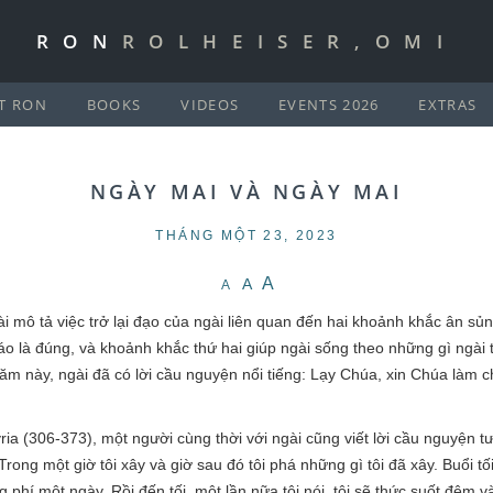
RON
ROLHEISER,OMI
T RON
BOOKS
VIDEOS
EVENTS 2026
EXTRAS
NGÀY MAI VÀ NGÀY MAI
THÁNG MỘT 23, 2023
A
A
A
 mô tả việc trở lại đạo của ngài liên quan đến hai khoảnh khắc ân sủn
giáo là đúng, và khoảnh khắc thứ hai giúp ngài sống theo những gì ngài 
 năm này, ngài đã có lời cầu nguyện nổi tiếng: Lạy Chúa, xin Chúa làm c
ia (306-373), một người cùng thời với ngài cũng viết lời cầu nguyện t
. Trong một giờ tôi xây và giờ sau đó tôi phá những gì tôi đã xây. Buổi tối
g phí một ngày. Rồi đến tối, một lần nữa tôi nói, tôi sẽ thức suốt đêm và