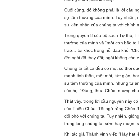
Cuối cùng, đó không phải là lời cầu n
sự tầm thường của mình. Tuy nhiên, m
sự kiên nhẫn của chúng ta với chính m
Trong quyển 8 của bộ sách Tự thú, Th
thường của mình và “một cơn bão to l
trào… tôi khóc trong nỗi đau khổ: ‘Ch
đời ngài đã thay đổi; ngài không còn
Chúng ta tất cả đều có một số thói qu
mạnh tinh thần, mệt mỏi, tức giận, h
sự tầm thường của mình, nhưng tự an 
của họ: “Đúng, thưa Chúa, nhưng chưa
Thật vậy, trong lời cầu nguyện này có
của Thiên Chúa. Tôi ngờ rằng Chúa đố
đối phó với chúng ta. Tuy nhiên, giốn
trong lòng chúng ta, sớm hay muộn, s
Khi tác giả Thánh vịnh viết: “Hãy hát 