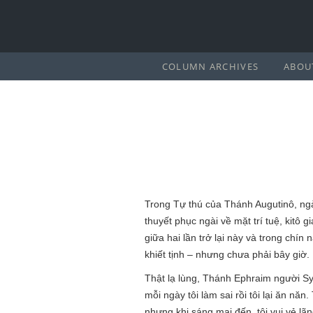
COLUMN ARCHIVES
ABOU
Trong Tự thú của Thánh Augutinô, ngài
thuyết phục ngài về mặt trí tuệ, kitô 
giữa hai lần trở lại này và trong chín
khiết tịnh – nhưng chưa phải bây giờ.
Thật lạ lùng, Thánh Ephraim người Syr
mỗi ngày tôi làm sai rồi tôi lại ăn năn
nhưng khi sáng mai đến, tôi vui vẻ lãn