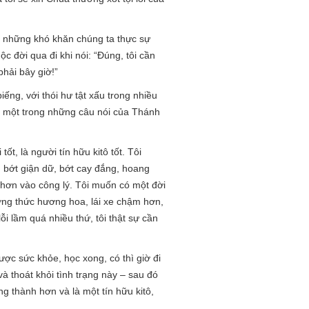
g những khó khăn chúng ta thực sự
c đời qua đi khi nói: “Đúng, tôi cần
hải bây giờ!”
iếng, với thói hư tật xấu trong nhiều
m, một trong những câu nói của Thánh
t, là người tín hữu kitô tốt. Tôi
, bớt giận dữ, bớt cay đắng, hoang
hơn vào công lý. Tôi muốn có một đời
ưởng thức hương hoa, lái xe chậm hơn,
ỗi lầm quá nhiều thứ, tôi thật sự cần
được sức khỏe, học xong, có thì giờ đi
và thoát khỏi tình trạng này – sau đó
g thành hơn và là một tín hữu kitô,