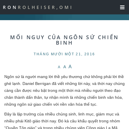
RON
ROLHEISER,OMI
MỐI NGUY CỦA NGÔN SỨ CHIẾN
BINH
THÁNG MƯỜI MỘT 21, 2016
A
A
A
Ngôn sứ là người mang lời thề yêu thương chứ không phải lời thề
ghẻ lạnh. Daniel Berrigan đã viết những lời này, và thời nay chúng
càng cần được nêu bật trong một thời mà nhiều người theo đạo
chân thành dấn thân, tự nhận mình là những chiến binh văn hóa,
những ngôn sứ giao chiến với nền văn hóa thế tục.
Đây là lập trường của nhiều chủng sinh, linh mục, giám mục và
nhiều phái Kitô giáo thời nay. Đó kà câu khẩu quyết trong nhóm
“Quyền Tôn giáo” và trong nhiều chủng viện Công giáo La Mã.