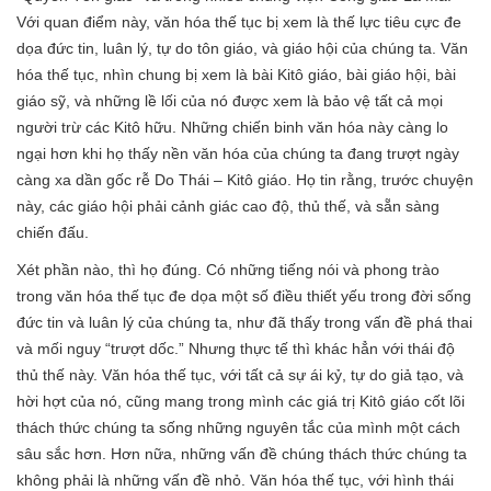
Với quan điểm này, văn hóa thế tục bị xem là thế lực tiêu cực đe
dọa đức tin, luân lý, tự do tôn giáo, và giáo hội của chúng ta. Văn
hóa thế tục, nhìn chung bị xem là bài Kitô giáo, bài giáo hội, bài
giáo sỹ, và những lề lối của nó được xem là bảo vệ tất cả mọi
người trừ các Kitô hữu. Những chiến binh văn hóa này càng lo
ngại hơn khi họ thấy nền văn hóa của chúng ta đang trượt ngày
càng xa dần gốc rễ Do Thái – Kitô giáo. Họ tin rằng, trước chuyện
này, các giáo hội phải cảnh giác cao độ, thủ thế, và sẵn sàng
chiến đấu.
Xét phần nào, thì họ đúng. Có những tiếng nói và phong trào
trong văn hóa thế tục đe dọa một số điều thiết yếu trong đời sống
đức tin và luân lý của chúng ta, như đã thấy trong vấn đề phá thai
và mối nguy “trượt dốc.” Nhưng thực tế thì khác hẳn với thái độ
thủ thế này. Văn hóa thế tục, với tất cả sự ái kỷ, tự do giả tạo, và
hời hợt của nó, cũng mang trong mình các giá trị Kitô giáo cốt lõi
thách thức chúng ta sống những nguyên tắc của mình một cách
sâu sắc hơn. Hơn nữa, những vấn đề chúng thách thức chúng ta
không phải là những vấn đề nhỏ. Văn hóa thế tục, với hình thái