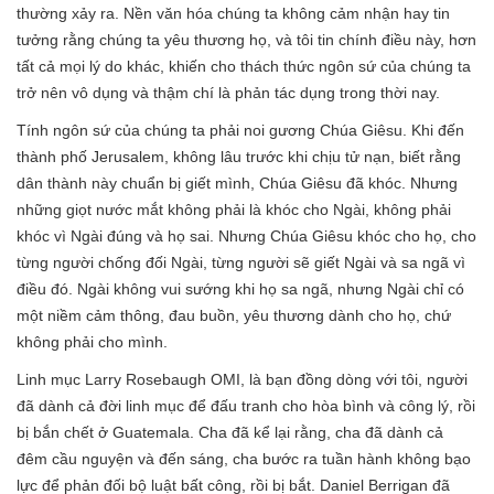
thường xảy ra. Nền văn hóa chúng ta không cảm nhận hay tin
tưởng rằng chúng ta yêu thương họ, và tôi tin chính điều này, hơn
tất cả mọi lý do khác, khiến cho thách thức ngôn sứ của chúng ta
trở nên vô dụng và thậm chí là phản tác dụng trong thời nay.
Tính ngôn sứ của chúng ta phải noi gương Chúa Giêsu. Khi đến
thành phố Jerusalem, không lâu trước khi chịu tử nạn, biết rằng
dân thành này chuẩn bị giết mình, Chúa Giêsu đã khóc. Nhưng
những giọt nước mắt không phải là khóc cho Ngài, không phải
khóc vì Ngài đúng và họ sai. Nhưng Chúa Giêsu khóc cho họ, cho
từng người chống đối Ngài, từng người sẽ giết Ngài và sa ngã vì
điều đó. Ngài không vui sướng khi họ sa ngã, nhưng Ngài chỉ có
một niềm cảm thông, đau buồn, yêu thương dành cho họ, chứ
không phải cho mình.
Linh mục Larry Rosebaugh OMI, là bạn đồng dòng với tôi, người
đã dành cả đời linh mục để đấu tranh cho hòa bình và công lý, rồi
bị bắn chết ở Guatemala. Cha đã kể lại rằng, cha đã dành cả
đêm cầu nguyện và đến sáng, cha bước ra tuần hành không bạo
lực để phản đối bộ luật bất công, rồi bị bắt. Daniel Berrigan đã