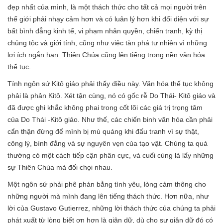
đẹp nhất của mình, là một thách thức cho tất cả mọi người trên
thế giới phải nhạy cảm hơn và có luân lý hơn khi đối diện với sự
bất bình đẳng kinh tế, vi phạm nhân quyền, chiến tranh, kỳ thị
chủng tộc và giới tính, cũng như việc tàn phá tự nhiên vì những
lợi ích ngắn hạn. Thiên Chúa cũng lên tiếng trong nền văn hóa
thế tục.
Tính ngôn sứ Kitô giáo phải thấy điều này. Văn hóa thế tục không
phải là phản Kitô. Xét tận cùng, nó có gốc rễ Do Thái- Kitô giáo và
đã được ghi khắc không phai trong cốt lõi các giá trị trọng tâm
của Do Thái -Kitô giáo. Như thế, các chiến binh văn hóa cần phải
cẩn thận đừng để mình bị mù quáng khi đấu tranh vì sự thật,
công lý, bình đẳng và sự nguyên vẹn của tạo vật. Chúng ta quá
thường có một cách tiếp cận phân cực, và cuối cùng là lấy những
sự Thiên Chúa mà đối chọi nhau.
Một ngôn sứ phải phê phán bằng tình yêu, lòng cảm thông cho
những người mà mình đang lên tiếng thách thức. Hơn nữa, như
lời của Gustavo Gutierrez, những lời thách thức của chúng ta phải
phát xuất từ lòng biết ơn hơn là giận dữ, dù cho sự giận dữ đó có