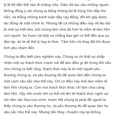
lý lẽ tốt đến thế nào đi chăng nữa. Giận dữ lao vào những người
không đồng ý với chúng ta bằng những lời lẽ hùng hồn đầy thù
hằn, và thắng những tranh luận đầy cay đắng, đôi khi gây được
tác động về mặt chính trị. Nhưng tất cả những điều này về lâu dài
là một sự triệt tiêu, bởi chúng làm chai đá hơn là mềm đi tâm hồn
con người. Sự hoán cải thật sự chẳng bao giờ có thể đến qua sự
đàn áp, dù là về thể lý hay tri thức. Tâm hồn chỉ thay đổi khi được
tình yêu chạm đến.
Chúng ta đều biết cảm nghiệm này. Chúng ta chỉ thật sự chấp
nhận một sự thách thức mạnh mẽ để làm điều gì đó trong đời nếu
như chúng ta biết rằng, thách thức này là từ một người yêu
thương chúng ta, và yêu thương đủ để quan tâm đến chúng ta
một cách sâu sắc như thế này. Chỉ có điều này mới làm mềm đi
tâm hồn chúng ta. Còn mọi thách thức khác chỉ làm chai cứng
tâm hồn. Vậy nên trước khi có thể nói lên lời thách thức ngôn sứ
với nền văn hóa của mình, trước hết chúng ta phải để người ta
thấy chúng ta yêu thương họ, và yêu thương đủ để quan tâm họ
sâu sắc như thế này. Nhưng tiếc thay, chuyện này lại không