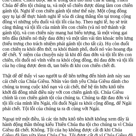
Chúa để đền tội chúng ta, và một số chiên được dùng làm con chiên
gánh tội. Nghi lễ con chiên gánh tội như thế này. Một cộng đồng
quy tụ lại để thực hành nghi lễ xóa đi căng thẳng tồn tại trong cộng
đồng vì những yếu đuối và tội lỗi của họ. Theo nghi lễ, họ sẽ trút
căng thẳng và tội lỗi của mình lên con chiên (và nó trở thành vật
gánh tội), và con chiên này mang hai biểu tượng, là một vòng gai
trên đầu (khiến nó thấy đau đớn) và một tấm vải tím khoác trên lưng
(biểu trưng cho trách nhiệm phải gánh tội cho tất cả). Họ còn đuổi
con chiên ra khỏi đền thờ, ra khỏi thành phố, đuổi nó vào hoang địa
để chết. Ý niệm của chuyện này là khi đổ đau đớn và tội lỗi lên con
chiên, rồi đuổi nó vĩnh viễn ra khỏi cộng đồng, thì đau đớn và tội lỗi
của họ cũng được đem đi, tan biến đi khi con chiên chết đi.
Thật dễ để thấy vì sao người ta dễ liên tưởng đến hình ảnh này sau
cái chết của Chúa Giêsu. Nhìn vào tình yêu Chúa Giêsu dành cho
chúng ta trong cuộc khổ nạn và cái chết, thế hệ tín hữu kitô tiên
khởi đã đồng nhất điều này với con chiên gánh tội. Chúa Giêsu
chính là con chiên gánh tội của chúng ta. Chúng ta đặt đau đớn và
tội lỗi của mình lên Ngài, rồi đuổi Ngài ra khỏi cộng đồng, để Ngài
phải chết. Tội lỗi của chúng ta ra đi cùng với Ngài.
Ngoại trừ một điều, là các tín hữu kitô tiên khởi không xem đây là
hành động thần thông kiểu Thiên Chúa tha tội cho chúng ta vì Chúa
Giêsu đã chết. Không. Tội của họ không được cất đi khi Chúa
Giêsu đã làm vừa lòng Chúa Cha. Tội được cất đi vì Chúa Giêsu đã