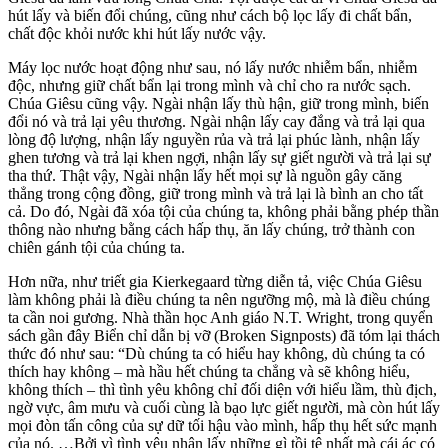
hút lấy và biến đổi chúng, cũng như cách bộ lọc lấy đi chất bẩn,
chất độc khỏi nước khi hút lấy nước vậy.
Máy lọc nước hoạt động như sau, nó lấy nước nhiễm bẩn, nhiễm
độc, nhưng giữ chất bẩn lại trong mình và chỉ cho ra nước sạch.
Chúa Giêsu cũng vậy. Ngài nhận lấy thù hận, giữ trong mình, biến
đổi nó và trả lại yêu thương. Ngài nhận lấy cay đắng và trả lại qua
lòng độ lượng, nhận lấy nguyền rủa và trả lại phúc lành, nhận lấy
ghen tương và trả lại khen ngợi, nhận lấy sự giết người và trả lại sự
tha thứ. Thật vậy, Ngài nhận lấy hết mọi sự là nguồn gây căng
thẳng trong cộng đồng, giữ trong mình và trả lại là bình an cho tất
cả. Do đó, Ngài đã xóa tội của chúng ta, không phải bằng phép thần
thông nào nhưng bằng cách hấp thụ, ăn lấy chúng, trở thành con
chiên gánh tội của chúng ta.
Hơn nữa, như triết gia Kierkegaard từng diễn tả, việc Chúa Giêsu
làm không phải là điều chúng ta nên ngưỡng mộ, mà là điều chúng
ta cần noi gương. Nhà thần học Anh giáo N.T. Wright, trong quyển
sách gần đây Biển chỉ dẫn bị vỡ (Broken Signposts) đã tóm lại thách
thức đó như sau: “Dù chúng ta có hiểu hay không, dù chúng ta có
thích hay không – mà hầu hết chúng ta chẳng và sẽ không hiểu,
không thích – thì tình yêu không chỉ đối diện với hiểu lầm, thù địch,
ngờ vực, âm mưu và cuối cùng là bạo lực giết người, mà còn hút lấy
mọi đòn tấn công của sự dữ tối hậu vào mình, hấp thụ hết sức mạnh
của nó. …Bởi vì tình yêu nhận lấy những gì tồi tệ nhất mà cái ác có