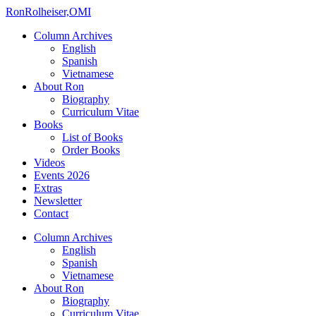
Ron
Rolheiser,OMI
Column Archives
English
Spanish
Vietnamese
About Ron
Biography
Curriculum Vitae
Books
List of Books
Order Books
Videos
Events 2026
Extras
Newsletter
Contact
Column Archives
English
Spanish
Vietnamese
About Ron
Biography
Curriculum Vitae