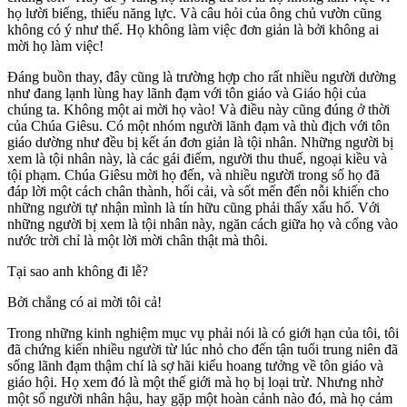
họ lười biếng, thiếu năng lực. Và câu hỏi của ông chủ vườn cũng
không có ý như thế. Họ không làm việc đơn giản là bởi không ai
mời họ làm việc!
Đáng buồn thay, đây cũng là trường hợp cho rất nhiều người dường
như đang lạnh lùng hay lãnh đạm với tôn giáo và Giáo hội của
chúng ta. Không một ai mời họ vào! Và điều này cũng đúng ở thời
của Chúa Giêsu. Có một nhóm người lãnh đạm và thù địch với tôn
giáo dường như đều bị kết án đơn giản là tội nhân. Những người bị
xem là tội nhân này, là các gái điếm, người thu thuế, ngoại kiều và
tội phạm. Chúa Giêsu mời họ đến, và nhiều người trong số họ đã
đáp lời một cách chân thành, hối cải, và sốt mến đến nỗi khiến cho
những người tự nhận mình là tín hữu cũng phải thấy xấu hổ. Với
những người bị xem là tội nhân này, ngăn cách giữa họ và cổng vào
nước trời chỉ là một lời mời chân thật mà thôi.
Tại sao anh không đi lễ?
Bởi chẳng có ai mời tôi cả!
Trong những kinh nghiệm mục vụ phải nói là có giới hạn của tôi, tôi
đã chứng kiến nhiều người từ lúc nhỏ cho đến tận tuổi trung niên đã
sống lãnh đạm thậm chí là sợ hãi kiểu hoang tưởng về tôn giáo và
giáo hội. Họ xem đó là một thế giới mà họ bị loại trừ. Nhưng nhờ
một số người nhân hậu, hay gặp một hoàn cảnh nào đó, mà họ cảm