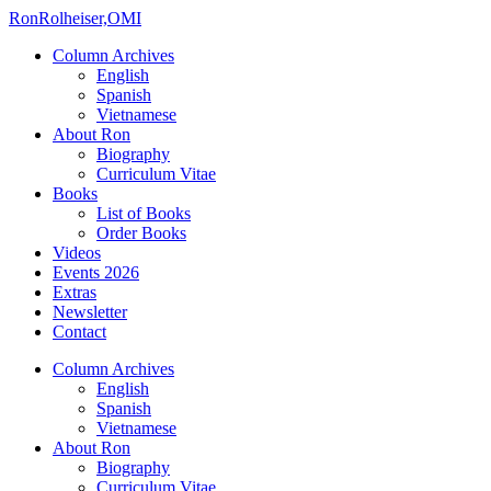
Ron
Rolheiser,OMI
Column Archives
English
Spanish
Vietnamese
About Ron
Biography
Curriculum Vitae
Books
List of Books
Order Books
Videos
Events 2026
Extras
Newsletter
Contact
Column Archives
English
Spanish
Vietnamese
About Ron
Biography
Curriculum Vitae