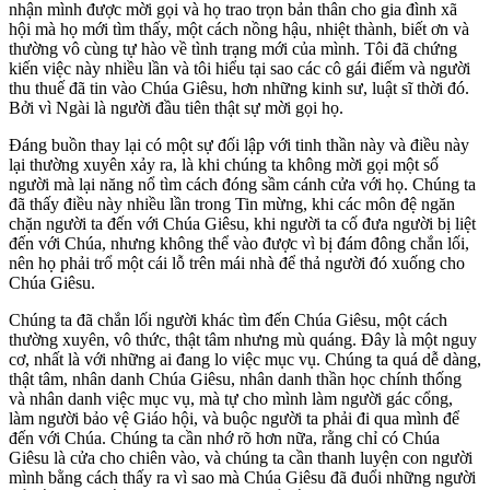
nhận mình được mời gọi và họ trao trọn bản thân cho gia đình xã
hội mà họ mới tìm thấy, một cách nồng hậu, nhiệt thành, biết ơn và
thường vô cùng tự hào về tình trạng mới của mình. Tôi đã chứng
kiến việc này nhiều lần và tôi hiểu tại sao các cô gái điếm và người
thu thuế đã tin vào Chúa Giêsu, hơn những kinh sư, luật sĩ thời đó.
Bởi vì Ngài là người đầu tiên thật sự mời gọi họ.
Đáng buồn thay lại có một sự đối lập với tinh thần này và điều này
lại thường xuyên xảy ra, là khi chúng ta không mời gọi một số
người mà lại năng nổ tìm cách đóng sầm cánh cửa với họ. Chúng ta
đã thấy điều này nhiều lần trong Tin mừng, khi các môn đệ ngăn
chặn người ta đến với Chúa Giêsu, khi người ta cố đưa người bị liệt
đến với Chúa, nhưng không thể vào được vì bị đám đông chắn lối,
nên họ phải trổ một cái lỗ trên mái nhà để thả người đó xuống cho
Chúa Giêsu.
Chúng ta đã chắn lối người khác tìm đến Chúa Giêsu, một cách
thường xuyên, vô thức, thật tâm nhưng mù quáng. Đây là một nguy
cơ, nhất là với những ai đang lo việc mục vụ. Chúng ta quá dễ dàng,
thật tâm, nhân danh Chúa Giêsu, nhân danh thần học chính thống
và nhân danh việc mục vụ, mà tự cho mình làm người gác cổng,
làm người bảo vệ Giáo hội, và buộc người ta phải đi qua mình để
đến với Chúa. Chúng ta cần nhớ rõ hơn nữa, rằng chỉ có Chúa
Giêsu là cửa cho chiên vào, và chúng ta cần thanh luyện con người
mình bằng cách thấy ra vì sao mà Chúa Giêsu đã đuổi những người