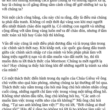
để kết nối những khoảng cách giữa chúng ta và những người xa lạ,
hay là chúng ta cố gắng đóng sầm cánh cổng để giữ những kẻ xa lạ
với chúng ta?
Nói một cách công bằng, câu này chỉ ra rằng, đây là điều mà chúng
ta phải đấu tranh. Không có một thời đại vàng son khi mọi người
đều nhiệt thành chào đón người lạ. Có những con người và những
cộng đồng với tấm lòng vàng luôn mở ra để chào đón, nhưng ở tầm
mức toàn xã hội hay Giáo hội thì không.
Vấn đề này cũng là một điều phải đương đầu và là trọng tâm trong
các chính sách thời nay. Khi khắp nơi, các quốc gia đang đấu tranh
giữa các chính sách nhập cư của mình và bổn phận phải làm với
hàng triệu người tị nạn và di dân muốn vào đất nước họ, thì tôi
muốn đưa ra lời thách thức của Morrison: Chúng ta mời người lạ
vào? Hay chúng ta thấy hài lòng khi để những người lạ tránh xa nhà
của mình?
Có một thách thức điển hình trong dụ ngôn của Chúa Giêsu về ông
chủ vườn nho quá hào phóng, nhưng chúng ta lại thường dễ bỏ qua.
Thách thức này nằm trong câu hỏi mà ông chủ hỏi nhóm nhân công
cuối cùng, những người chỉ làm việc trong vòng một tiếng đồng hồ.
Không như nhóm đầu tiên, ông chủ không hỏi họ, “Các anh có
muốn làm việc trong vườn nho của tôi không?” Mà ông chủ hỏi
rằng, “Tại sao anh không làm việc?” Họ trả lời, “Bởi chẳng ai thuê
chúng tôi!” Hãy để ý rằng họ không trả lời là họ không làm việc vì