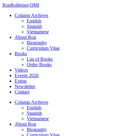
Ron
Rolheiser,OMI
Column Archives
English
Spanish
Vietnamese
About Ron
Biography
Curriculum Vitae
Books
List of Books
Order Books
Videos
Events 2026
Extras
Newsletter
Contact
Column Archives
English
Spanish
Vietnamese
About Ron
Biography
Curriculum Vitae