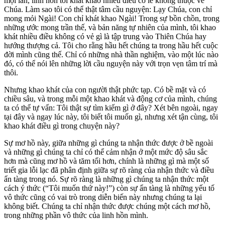
mọi lần, linh hồn tôi khát khao nhiều điều có lẽ không thuộc về
Chúa. Làm sao tôi có thể thật tâm cầu nguyện: Lạy Chúa, con chỉ
mong mỏi Ngài! Con chỉ khát khao Ngài! Trong sự bồn chồn, trong
những ước mong trần thế, và bản năng tự nhiên của mình, tôi khao
khát nhiều điều không có vẻ gì là tập trung vào Thiên Chúa hay
hướng thượng cả. Tôi cho rằng hầu hết chúng ta trong hầu hết cuộc
đời mình cũng thế. Chỉ có những nhà thần nghiệm, vào một lúc nào
đó, có thể nói lên những lời cầu nguyện này với trọn vẹn tâm trí mà
thôi.
Nhưng khao khát của con người thật phức tạp. Có bề mặt và có
chiều sâu, và trong mỗi một khao khát và động cơ của mình, chúng
ta có thể tự vấn: Tôi thật sự tìm kiếm gì ở đây? Xét bên ngoài, ngay
tại đây và ngay lúc này, tôi biết tôi muốn gì, nhưng xét tận cùng, tôi
khao khát điều gì trong chuyện này?
Sự mơ hồ này, giữa những gì chúng ta nhận thức được ở bề ngoài
và những gì chúng ta chỉ có thể cảm nhận ở một mức độ sâu sắc
hơn mà cũng mơ hồ và tăm tối hơn, chính là những gì mà một số
triết gia lỗi lạc đã phân định giữa sự rõ ràng của nhận thức và điều
ẩn tàng trong nó. Sự rõ ràng là những gì chúng ta nhận thức một
cách ý thức (“Tôi muốn thứ này!”) còn sự ẩn tàng là những yếu tố
vô thức cũng có vai trò trong diễn biến này nhưng chúng ta lại
không biết. Chúng ta chỉ nhận thức được chúng một cách mơ hồ,
trong những phần vô thức của linh hồn mình.