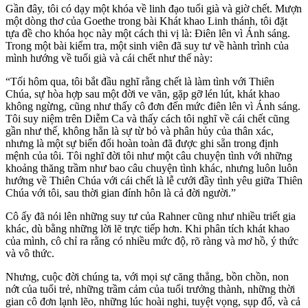
Gần đây, tôi có dạy một khóa về linh đạo tuổi già và giờ chết. Mượn
một dòng thơ của Goethe trong bài Khát khao Linh thánh, tôi đặt
tựa đề cho khóa học này một cách thi vị là: Điên lên vì Ánh sáng.
Trong một bài kiểm tra, một sinh viên đã suy tư về hành trình của
mình hướng về tuổi già và cái chết như thế này:
“Tối hôm qua, tôi bắt đầu nghĩ rằng chết là làm tình với Thiên
Chúa, sự hòa hợp sau một đời ve vãn, gặp gỡ lén lút, khát khao
không ngừng, cũng như thấy cô đơn đến mức điên lên vì Ánh sáng.
Tôi suy niệm trên Diễm Ca và thấy cách tôi nghĩ về cái chết cũng
gần như thế, không hẳn là sự từ bỏ và phân hủy của thân xác,
nhưng là một sự biến đổi hoàn toàn đã được ghi sẵn trong định
mệnh của tôi. Tôi nghĩ đời tôi như một câu chuyện tình với những
khoảng thăng trầm như bao câu chuyện tình khác, nhưng luôn luôn
hướng về Thiên Chúa với cái chết là lễ cưới đầy tình yêu giữa Thiên
Chúa với tôi, sau thời gian đính hôn là cả đời người.”
Cô ấy đã nói lên những suy tư của Rahner cũng như nhiều triết gia
khác, dù bằng những lời lẽ trực tiếp hơn. Khi phân tích khát khao
của mình, cô chỉ ra rằng có nhiều mức độ, rõ ràng và mơ hồ, ý thức
và vô thức.
Nhưng, cuộc đời chúng ta, với mọi sự căng thẳng, bồn chồn, non
nớt của tuổi trẻ, những trầm cảm của tuổi trưởng thành, những thời
gian cô đơn lạnh lẽo, những lúc hoài nghi, tuyệt vọng, sụp đổ, và cả