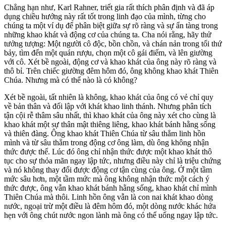
Chẳng hạn như, Karl Rahner, triết gia rất thích phân định và đã áp
dụng chiều hướng này rất tốt trong linh đạo của mình, từng cho
chúng ta một ví dụ để phân biệt giữa sự rõ ràng và sự ẩn tàng trong
những khao khát và động cơ của chúng ta. Cha nói rằng, hãy thử
tưởng tượng: Một người cô độc, bồn chồn, và chán nản trong tối thứ
bảy, tìm đến một quán rượu, chọn một cô gái điếm, và lên giường
với cô. Xét bề ngoài, động cơ và khao khát của ông này rõ ràng và
thô bỉ. Trên chiếc giường đêm hôm đó, ông không khao khát Thiên
Chúa. Nhưng mà có thể nào là có không?
Xét bề ngoài, tất nhiên là không, khao khát của ông có vẻ chỉ quy
về bản thân và đối lập với khát khao linh thánh. Nhưng phân tích
tận cội rễ thâm sâu nhất, thì khao khát của ông này xét cho cùng là
khao khát một sự thân mật thiêng liêng, khao khát bánh hằng sống
và thiên đàng. Ông khao khát Thiên Chúa từ sâu thẳm linh hồn
mình và từ sâu thẳm trong động cơ ông làm, dù ông không nhận
thức được thế. Lúc đó ông chỉ nhận thức được một khao khát thô
tục cho sự thỏa mãn ngay lập tức, nhưng điều này chỉ là triệu chứng
và nó không thay đổi được động cơ tận cùng của ông. Ở một tầm
mức sâu hơn, một tầm mức mà ông không nhận thức một cách ý
thức được, ông vẫn khao khát bánh hằng sống, khao khát chỉ mình
Thiên Chúa mà thôi. Linh hồn ông vẫn là con nai khát khao dòng
nước, ngoại trừ một điều là đêm hôm đó, một dòng nước khác hứa
hẹn với ông chút nước ngon lành mà ông có thể uống ngay lập tức.