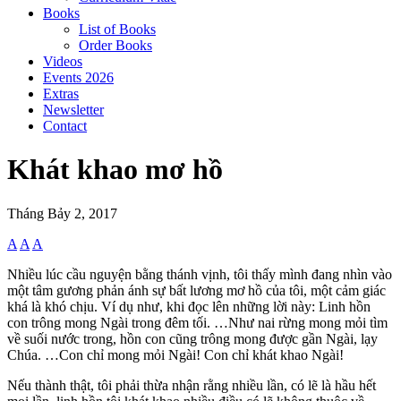
Books
List of Books
Order Books
Videos
Events 2026
Extras
Newsletter
Contact
Khát khao mơ hồ
Tháng Bảy 2, 2017
A
A
A
Nhiều lúc cầu nguyện bằng thánh vịnh, tôi thấy mình đang nhìn vào
một tâm gương phản ánh sự bất lương mơ hồ của tôi, một cảm giác
khá là khó chịu. Ví dụ như, khi đọc lên những lời này: Linh hồn
con trông mong Ngài trong đêm tối. …Như nai rừng mong mỏi tìm
về suối nước trong, hồn con cũng trông mong được gần Ngài, lạy
Chúa. …Con chỉ mong mỏi Ngài! Con chỉ khát khao Ngài!
Nếu thành thật, tôi phải thừa nhận rằng nhiều lần, có lẽ là hầu hết