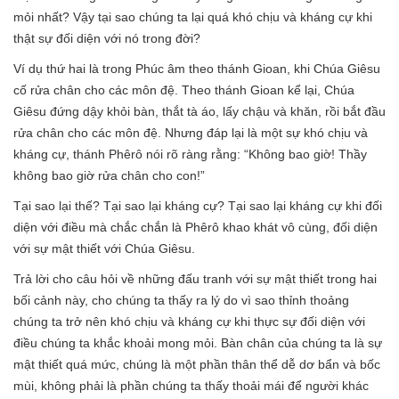
mỏi nhất? Vậy tại sao chúng ta lại quá khó chịu và kháng cự khi
thật sự đối diện với nó trong đời?
Ví dụ thứ hai là trong Phúc âm theo thánh Gioan, khi Chúa Giêsu
cố rửa chân cho các môn đệ. Theo thánh Gioan kể lại, Chúa
Giêsu đứng dậy khỏi bàn, thắt tà áo, lấy chậu và khăn, rồi bắt đầu
rửa chân cho các môn đệ. Nhưng đáp lại là một sự khó chịu và
kháng cự, thánh Phêrô nói rõ ràng rằng: “Không bao giờ! Thầy
không bao giờ rửa chân cho con!”
Tại sao lại thế? Tại sao lại kháng cự? Tại sao lại kháng cự khi đối
diện với điều mà chắc chắn là Phêrô khao khát vô cùng, đối diện
với sự mật thiết với Chúa Giêsu.
Trả lời cho câu hỏi về những đấu tranh với sự mật thiết trong hai
bối cảnh này, cho chúng ta thấy ra lý do vì sao thỉnh thoảng
chúng ta trở nên khó chịu và kháng cự khi thực sự đối diện với
điều chúng ta khắc khoải mong mỏi. Bàn chân của chúng ta là sự
mật thiết quá mức, chúng là một phần thân thể dễ dơ bẩn và bốc
mùi, không phải là phần chúng ta thấy thoải mái để người khác