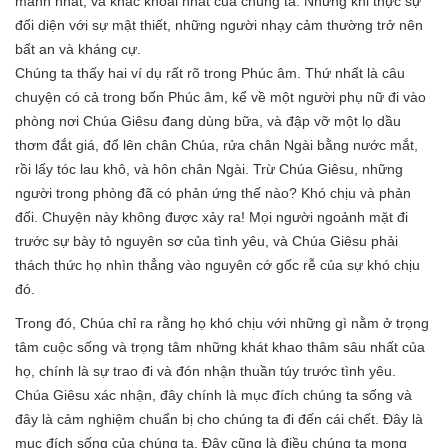
manh nhất, và khắc khoải nhất của chúng ta. Nhưng khi thực sự
đối diện với sự mật thiết, những người nhạy cảm thường trở nên
bất an và kháng cự.
Chúng ta thấy hai ví dụ rất rõ trong Phúc âm. Thứ nhất là câu
chuyện có cả trong bốn Phúc âm, kể về một người phụ nữ đi vào
phòng nơi Chúa Giêsu đang dùng bữa, và đập vỡ một lọ dầu
thơm đắt giá, đổ lên chân Chúa, rửa chân Ngài bằng nước mắt,
rồi lấy tóc lau khô, và hôn chân Ngài. Trừ Chúa Giêsu, những
người trong phòng đã có phản ứng thế nào? Khó chịu và phản
đối. Chuyện này không được xảy ra! Mọi người ngoảnh mặt đi
trước sự bày tỏ nguyên sơ của tình yêu, và Chúa Giêsu phải
thách thức họ nhìn thẳng vào nguyên cớ gốc rễ của sự khó chịu
đó.
Trong đó, Chúa chỉ ra rằng họ khó chịu với những gì nằm ở trọng
tâm cuộc sống và trọng tâm những khát khao thâm sâu nhất của
họ, chính là sự trao đi và đón nhận thuần túy trước tình yêu.
Chúa Giêsu xác nhận, đây chính là mục đích chúng ta sống và
đây là cảm nghiệm chuẩn bị cho chúng ta đi đến cái chết. Đây là
mục đích sống của chúng ta. Đây cũng là điều chúng ta mong