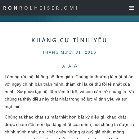
RON
ROLHEISER,OMI
KHÁNG CỰ TÌNH YÊU
THÁNG MƯỜI 31, 2016
A
A
A
Làm người thật không hề đơn giản. Chúng ta thường là một bí ẩn
với ngay chính bản thân mình, thậm chí là kẻ thù tồi tệ nhất của
mình. Sự phức tạp nội tâm làm trì trệ, và còn cản trở chúng ta. Và
chúng ta thấy điều này thật nhất trong nỗ lực vì tình yêu và sự
mật thiết.
Chúng ta khao khát sự mật thiết hơn bất kỳ điều gì, khao khát
được chạm đến nơi dịu dàng nhất của mình, nơi chúng ta được là
chính mình nhất, nơi chất chứa những gì quý giá nhất, mỏng