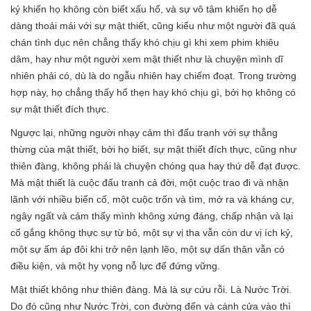
kỷ khiến họ không còn biết xấu hổ, và sự vô tâm khiến họ dễ
dàng thoải mái với sự mật thiết, cũng kiểu như một người đã quá
chán tình dục nên chẳng thấy khó chịu gì khi xem phim khiêu
dâm, hay như một người xem mật thiết như là chuyện mình dĩ
nhiên phải có, dù là do ngẫu nhiên hay chiếm đoạt. Trong trường
hợp này, họ chẳng thấy hổ thẹn hay khó chịu gì, bởi họ không có
sự mật thiết đích thực.
Ngược lại, những người nhạy cảm thì đấu tranh với sự thẳng
thừng của mật thiết, bởi họ biết, sự mật thiết đích thực, cũng như
thiên đàng, không phải là chuyện chóng qua hay thứ dễ đạt được.
Mà mật thiết là cuộc đấu tranh cả đời, một cuộc trao đi và nhận
lãnh với nhiều biến cố, một cuộc trốn và tìm, mở ra và kháng cự,
ngây ngất và cảm thấy mình không xứng đáng, chấp nhận và lại
cố gắng không thực sự từ bỏ, một sự vị tha vẫn còn dư vị ích kỷ,
một sự ấm áp đôi khi trở nên lạnh lẽo, một sự dấn thân vẫn có
điều kiện, và một hy vọng nỗ lực để đứng vững.
Mật thiết không như thiên đàng. Mà là sự cứu rỗi. Là Nước Trời.
Do đó cũng như Nước Trời, con đường đến và cánh cửa vào thì