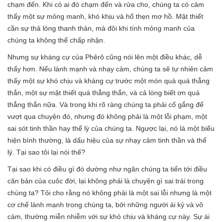
chạm đến. Khi có ai đó chạm đến và rửa cho, chúng ta có cảm
thấy một sự mỏng manh, khó khịu và hổ thẹn mơ hồ. Mật thiết
cần sự thả lỏng thanh thản, mà đôi khi tính mỏng manh của
chúng ta không thể chấp nhận.
Nhưng sự kháng cự của Phêrô cũng nói lên một điều khác, dễ
thấy hơn. Nếu lành mạnh và nhạy cảm, chúng ta sẽ tự nhiên cảm
thấy một sự khó chịu và kháng cự trước một món quà quá thẳng
thắn, một sự mật thiết quá thẳng thắn, và cả lòng biết ơn quá
thẳng thắn nữa. Và trong khi rõ ràng chúng ta phải cố gắng để
vượt qua chuyện đó, nhưng đó không phải là một lỗi phạm, một
sai sót tinh thần hay thể lý của chúng ta. Ngược lại, nó là một biểu
hiện bình thường, là dấu hiệu của sự nhạy cảm tinh thần và thể
lý. Tại sao tôi lại nói thế?
Tại sao khi có điều gì đó dường như ngăn chúng ta tiến tới điều
căn bản của cuôc đời, lại không phải là chuyện gì sai trái trong
chúng ta? Tôi cho rằng nó không phải là một sai lỗi nhưng là một
cơ chế lành mạnh trong chúng ta, bởi những người ái kỷ và vô
cảm, thường miễn nhiễm với sự khó chịu và kháng cự này. Sự ái