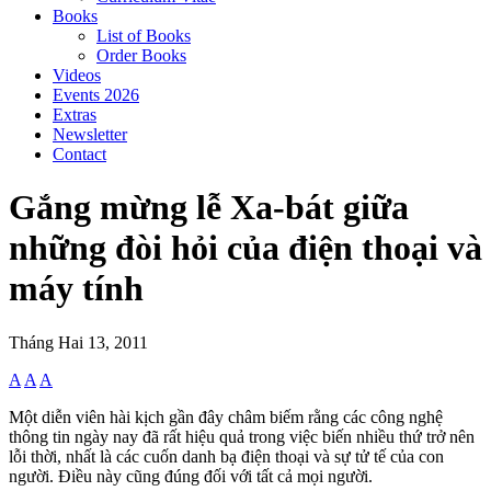
Books
List of Books
Order Books
Videos
Events 2026
Extras
Newsletter
Contact
Gắng mừng lễ Xa-bát giữa
những đòi hỏi của điện thoại và
máy tính
Tháng Hai 13, 2011
A
A
A
Một diễn viên hài kịch gần đây châm biếm rằng các công nghệ
thông tin ngày nay đã rất hiệu quả trong việc biến nhiều thứ trở nên
lỗi thời, nhất là các cuốn danh bạ điện thoại và sự tử tế của con
người. Điều này cũng đúng đối với tất cả mọi người.