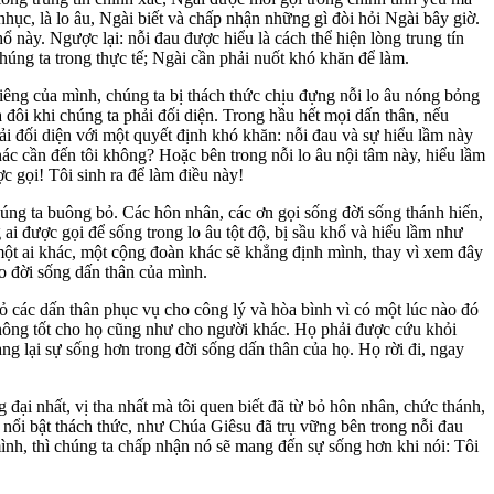
nhục, là lo âu, Ngài biết và chấp nhận những gì đòi hỏi Ngài bây giờ.
này. Ngược lại: nỗi đau được hiểu là cách thể hiện lòng trung tín
húng ta trong thực tế; Ngài cần phải nuốt khó khăn để làm.
riêng của mình, chúng ta bị thách thức chịu đựng nỗi lo âu nóng bỏng
ôi khi chúng ta phải đối diện. Trong hầu hết mọi dấn thân, nếu
hải đối diện với một quyết định khó khăn: nỗi đau và sự hiểu lầm này
hác cần đến tôi không? Hoặc bên trong nỗi lo âu nội tâm này, hiểu lầm
ợc gọi! Tôi sinh ra để làm điều này!
chúng ta buông bỏ. Các hôn nhân, các ơn gọi sống đời sống thánh hiến,
ai được gọi để sống trong lo âu tột độ, bị sầu khổ và hiểu lầm như
một ai khác, một cộng đoàn khác sẽ khẳng định mình, thay vì xem đây
cho đời sống dấn thân của mình.
bỏ các dấn thân phục vụ cho công lý và hòa bình vì có một lúc nào đó
 không tốt cho họ cũng như cho người khác. Họ phải được cứu khỏi
ng lại sự sống hơn trong đời sống dấn thân của họ. Họ rời đi, ngay
ại nhất, vị tha nhất mà tôi quen biết đã từ bỏ hôn nhân, chức thánh,
àm nổi bật thách thức, như Chúa Giêsu đã trụ vững bên trong nỗi đau
ình, thì chúng ta chấp nhận nó sẽ mang đến sự sống hơn khi nói: Tôi