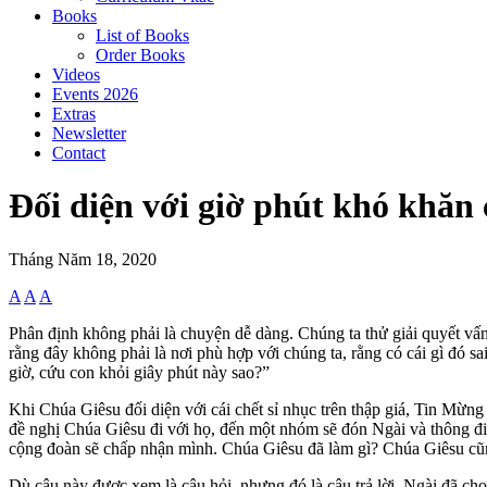
Books
List of Books
Order Books
Videos
Events 2026
Extras
Newsletter
Contact
Đối diện với giờ phút khó khăn
Tháng Năm 18, 2020
A
A
A
Phân định không phải là chuyện dễ dàng. Chúng ta thử giải quyết vấn đ
rằng đây không phải là nơi phù hợp với chúng ta, rằng có cái gì đó s
giờ, cứu con khỏi giây phút này sao?”
Khi Chúa Giêsu đối diện với cái chết sỉ nhục trên thập giá, Tin Mừn
đề nghị Chúa Giêsu đi với họ, đến một nhóm sẽ đón Ngài và thông đi
cộng đoàn sẽ chấp nhận mình. Chúa Giêsu đã làm gì? Chúa Giêsu cũng 
Dù câu này được xem là câu hỏi, nhưng đó là câu trả lời. Ngài đã chọn