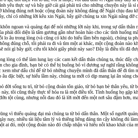
ình yêu thực sự và bây giờ cái giá phải trả cho những chuyện này là sỉ 
 ở không đúng nơi hoặc cộng đoàn này không đáng để Ngài chịu đau khổ 
y, chỉ có những lời kêu xin Ngài, bây giờ chúng ta xin Ngài nâng đỡ c
ủ khôn ngoan và quảng đại để nói những lời này khi, trong sự dấn thân 
a phải đối diện là tấm gương gần như hoàn hảo cho các tình huống mà đ
ỗi lo âu trong lòng (và cũng có khi do hiểu lầm bên ngoài), chúng ta p
 không đúng chỗ, tôi phải ra đi và tìm một ai khác, một cộng đoàn nào k
sẽ nói gì bây giờ, cứu tôi khỏi giây phút này sao? Đây là điều tôi đã đư
ong lòng có thể làm lung lay các cam kết dấn thân chúng ta, thúc đẩy 
ân cho gia đình, bạn bè có thể bị buông bỏ vì đương sự nghĩ rằng không 
c xem như dấu chỉ để từ bỏ những chuyện mình đã dấn thân để đi tìm 
 lo âu đặc biệt, sự hiểu lầm này, chúng ta mới có dịp mang lại ân sủng 
ỏ đời sống tu trì, từ bỏ cộng đoàn tôn giáo, từ bỏ bạn bè thân yêu, từ 
này, tôi cũng thấy thực tế hóa ra là một điều tốt. Tình huống họ gặp
đớn tột cùng, nhưng nỗi đau đó là lời mời đến một nơi sâu đậm hơn, ma
ng vì thiếu quảng đại mà chúng ta từ bỏ dấn thân. Một số người quảng đ
ngày nay, nhiều tài liệu tâm lý và thiêng liêng đáng tin cậy không đủ l
 một ai đó, một cộng đoàn nào đó chấp nhận và hiểu nỗi khao khát của m