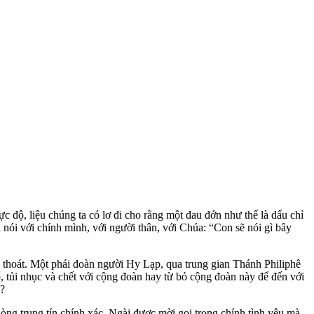
ực độ, liệu chúng ta có lơ đi cho rằng một đau đớn như thế là dấu chỉ
 nói với chính mình, với người thân, với Chúa: “Con sẽ nói gì bây
n thoát. Một phái đoàn người Hy Lạp, qua trung gian Thánh Philiphê
 tủi nhục và chết với cộng đoàn hay từ bỏ cộng đoàn này để đến với
o?
 lòng trung tín chính xác, Ngài được mời gọi trong chính tình yêu mà