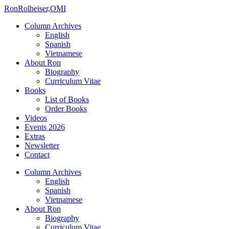
Ron
Rolheiser,OMI
Column Archives
English
Spanish
Vietnamese
About Ron
Biography
Curriculum Vitae
Books
List of Books
Order Books
Videos
Events 2026
Extras
Newsletter
Contact
Column Archives
English
Spanish
Vietnamese
About Ron
Biography
Curriculum Vitae