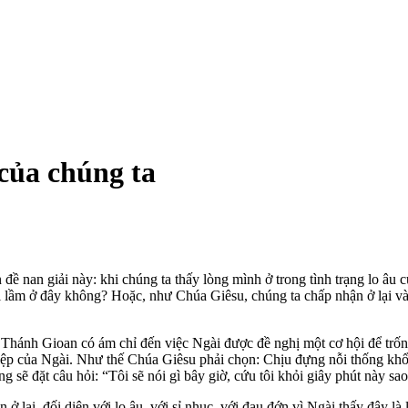
 của chúng ta
ề nan giải này: khi chúng ta thấy lòng mình ở trong tình trạng lo âu c
ai lầm ở đây không? Hoặc, như Chúa Giêsu, chúng ta chấp nhận ở lại và
g Thánh Gioan có ám chỉ đến việc Ngài được đề nghị một cơ hội để trố
ệp của Ngài. Như thế Chúa Giêsu phải chọn: Chịu đựng nỗi thống khổ,
sẽ đặt câu hỏi: “Tôi sẽ nói gì bây giờ, cứu tôi khỏi giây phút này sa
 ở lại, đối diện với lo âu, với sỉ nhục, với đau đớn vì Ngài thấy đây là