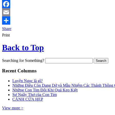
Facebook
Email
Share
Print
Back to Top
Searching for Something?
Recent Columns
Luyện Ngục là gì?
Những Điều Còn Dang Dở và Mầu Nhiệm Các Thánh Thông
Những Con Tim Đôi Khi Quá Keo Kiệt
Sự Ngây Thơ của Con Tim
CÁNH CỬA HẸP
View more >