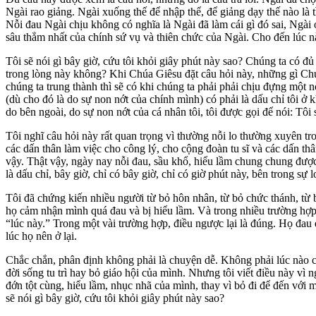
Ngài rao giảng. Ngài xuống thế để nhập thể, để giảng dạy thế nào là t
Nỗi đau Ngài chịu không có nghĩa là Ngài đã làm cái gì đó sai, Ngài
sâu thẳm nhất của chính sứ vụ và thiên chức của Ngài. Cho đến lúc nà
Tôi sẽ nói gì bây giờ, cứu tôi khỏi giây phút này sao? Chúng ta có đ
trong lòng này không? Khi Chúa Giêsu đặt câu hỏi này, những gì Chú
chúng ta trung thành thì sẽ có khi chúng ta phải phải chịu đựng một n
(dù cho đó là do sự non nớt của chính mình) có phải là dấu chỉ tôi ở
do bên ngoài, do sự non nớt của cá nhân tôi, tôi được gọi để nói: Tôi 
Tôi nghĩ câu hỏi này rất quan trọng vì thường nỗi lo thường xuyên tr
các dấn thân làm việc cho công lý, cho cộng đoàn tu sĩ và các dấn th
vậy. Thật vậy, ngày nay nỗi đau, sầu khổ, hiểu lầm chung chung đượ
là dấu chỉ, bây giờ, chỉ có bây giờ, chỉ có giờ phút này, bên trong sự
Tôi đã chứng kiến nhiều người từ bỏ hôn nhân, từ bỏ chức thánh, từ b
họ cảm nhận mình quá đau và bị hiểu lầm. Và trong nhiều trường hợp 
“lúc này.” Trong một vài trường hợp, điều ngược lại là đúng. Họ đau 
lúc họ nên ở lại.
Chắc chắn, phân định không phải là chuyện dễ. Không phải lúc nào cũ
đời sống tu trì hay bỏ giáo hội của mình. Nhưng tôi viết điều này vì 
đớn tột cùng, hiểu lầm, nhục nhã của mình, thay vì bỏ đi để đến với
sẽ nói gì bây giờ, cứu tôi khỏi giây phút này sao?