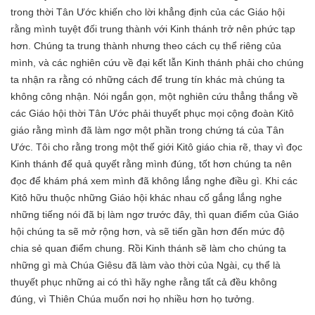
trong thời Tân Ước khiến cho lời khẳng định của các Giáo hội
rằng mình tuyệt đối trung thành với Kinh thánh trở nên phức tạp
hơn. Chúng ta trung thành nhưng theo cách cụ thể riêng của
mình, và các nghiên cứu về đại kết lẫn Kinh thánh phải cho chúng
ta nhận ra rằng có những cách để trung tín khác mà chúng ta
không công nhận. Nói ngắn gọn, một nghiên cứu thẳng thắng về
các Giáo hội thời Tân Ước phải thuyết phục mọi cộng đoàn Kitô
giáo rằng mình đã làm ngơ một phần trong chứng tá của Tân
Ước. Tôi cho rằng trong một thế giới Kitô giáo chia rẽ, thay vì đọc
Kinh thánh để quả quyết rằng mình đúng, tốt hơn chúng ta nên
đọc để khám phá xem mình đã không lắng nghe điều gì. Khi các
Kitô hữu thuộc những Giáo hội khác nhau cố gắng lắng nghe
những tiếng nói đã bị làm ngơ trước đây, thì quan điểm của Giáo
hội chúng ta sẽ mở rộng hơn, và sẽ tiến gần hơn đến mức độ
chia sẻ quan điểm chung. Rồi Kinh thánh sẽ làm cho chúng ta
những gì mà Chúa Giêsu đã làm vào thời của Ngài, cụ thể là
thuyết phục những ai có thì hãy nghe rằng tất cả đều không
đúng, vì Thiên Chúa muốn nơi họ nhiều hơn họ tưởng.