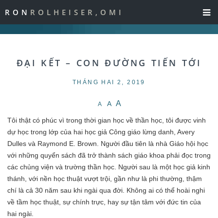
RON
ROLHEISER,OMI
ĐẠI KẾT – CON ĐƯỜNG TIẾN TỚI
THÁNG HAI 2, 2019
A
A
A
Tôi thật có phúc vì trong thời gian học về thần học, tôi được vinh
dự học trong lớp của hai học giả Công giáo lừng danh, Avery
Dulles và Raymond E. Brown. Người đầu tiên là nhà Giáo hội học
với những quyển sách đã trở thành sách giáo khoa phải đọc trong
các chủng viện và trường thần học. Người sau là một học giả kinh
thánh, với nền học thuật vượt trội, gần như là phi thường, thậm
chí là cả 30 năm sau khi ngài qua đời. Không ai có thể hoài nghi
về tầm học thuật, sự chính trực, hay sự tận tâm với đức tin của
hai ngài.