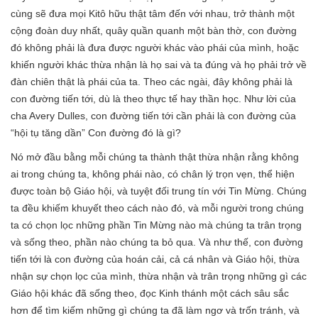
cùng sẽ đưa mọi Kitô hữu thật tâm đến với nhau, trở thành một
cộng đoàn duy nhất, quây quần quanh một bàn thờ, con đường
đó không phải là đưa được người khác vào phái của mình, hoặc
khiến người khác thừa nhận là họ sai và ta đúng và họ phải trở về
đàn chiên thật là phái của ta. Theo các ngài, đây không phải là
con đường tiến tới, dù là theo thực tế hay thần học. Như lời của
cha Avery Dulles, con đường tiến tới cần phải là con đường của
“hội tụ tăng dần” Con đường đó là gì?
Nó mở đầu bằng mỗi chúng ta thành thật thừa nhận rằng không
ai trong chúng ta, không phái nào, có chân lý trọn vẹn, thể hiện
được toàn bộ Giáo hội, và tuyệt đối trung tín với Tin Mừng. Chúng
ta đều khiếm khuyết theo cách nào đó, và mỗi người trong chúng
ta có chọn lọc những phần Tin Mừng nào mà chúng ta trân trọng
và sống theo, phần nào chúng ta bỏ qua. Và như thế, con đường
tiến tới là con đường của hoán cải, cả cá nhân và Giáo hội, thừa
nhận sự chọn lọc của mình, thừa nhận và trân trọng những gì các
Giáo hội khác đã sống theo, đọc Kinh thánh một cách sâu sắc
hơn để tìm kiếm những gì chúng ta đã làm ngơ và trốn tránh, và