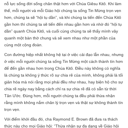
nỗ lực sống đời sống chân thật hơn với Chúa Giêsu Kitô. Khi làm
thế, mỗi người và mỗi Giáo hội chúng ta sống Tin Mừng trọn vẹn
hơn, chúng ta sẽ “hội tụ dần”, và khi chúng ta tiến đến Chúa Kitô
gần hơn thì chúng ta sẽ tiến đến nhau gần hơn và nhờ đó “hội tụ
dần” quanh Chúa Kitô, và cuối cùng chúng ta sẽ thấy mình vây
quanh một bàn thờ chung và sẽ xem nhau như một phần của
cùng một cộng đoàn.
Con đường hiệp nhất không hệ tại ở việc cải đạo lẫn nhau, nhưng
ở việc mỗi người chúng ta sống Tin Mừng một cách thành tín hơn
để đến gần nhau hơn trong Chúa Kitô. Điều này không có nghĩa
là chúng ta không ý thức rõ sự chia rẽ của mình, không phải là tối
giản hóa mà nói rằng mọi phái đều như nhau, hay biện hộ cho sự
chia rẽ ngày nay bằng cách chỉ ra sự chia rẽ đã có sẵn từ thời
Tân Ước. Đúng hơn, mỗi người chúng ta đều phải thừa nhận
rằng mình không nắm chân lý trọn vẹn và thật sự không thành tín
trọn vẹn.
Với điểm khởi đầu đó, cha Raymond E. Brown đã đưa ra thách
thức này cho mọi Giáo hội: “Thừa nhận sự đa dạng về Giáo hội