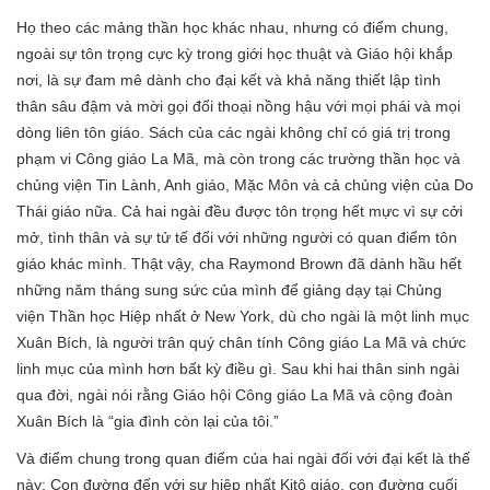
Họ theo các mảng thần học khác nhau, nhưng có điểm chung,
ngoài sự tôn trọng cực kỳ trong giới học thuật và Giáo hội khắp
nơi, là sự đam mê dành cho đại kết và khả năng thiết lập tình
thân sâu đậm và mời gọi đối thoại nồng hậu với mọi phái và mọi
dòng liên tôn giáo. Sách của các ngài không chỉ có giá trị trong
phạm vi Công giáo La Mã, mà còn trong các trường thần học và
chủng viện Tin Lành, Anh giáo, Mặc Môn và cả chủng viện của Do
Thái giáo nữa. Cả hai ngài đều được tôn trọng hết mực vì sự cởi
mở, tình thân và sự tử tế đối với những người có quan điểm tôn
giáo khác mình. Thật vậy, cha Raymond Brown đã dành hầu hết
những năm tháng sung sức của mình để giảng dạy tại Chủng
viện Thần học Hiệp nhất ở New York, dù cho ngài là một linh mục
Xuân Bích, là người trân quý chân tính Công giáo La Mã và chức
linh mục của mình hơn bất kỳ điều gì. Sau khi hai thân sinh ngài
qua đời, ngài nói rằng Giáo hội Công giáo La Mã và cộng đoàn
Xuân Bích là “gia đình còn lại của tôi.”
Và điểm chung trong quan điểm của hai ngài đối với đại kết là thế
này: Con đường đến với sự hiệp nhất Kitô giáo, con đường cuối