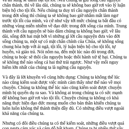
chân thành, thì về lâu dài, chúng ta sẽ không bao giờ rơi vào lý luận
biện hộ cho tội lỗi. Nếu chúng ta duy trì cầu nguyện chân thành
trong đời sống thì chúng ta sẽ không bao giờ nhắm mắt làm ngơ
trước tội lỗi của mình, và cứ như vậy tới mức chúng ta bắt đầu có
những vùng miễn nhiễm về đạo đức trong đời sống của mình. Trung
thành với cầu nguyện sẽ bảo đảm chúng ta không bao giờ, về lâu
dài, sống đời hai mặt bởi vì những gì lời cầu nguyện đưa vào đời
sống chúng ta, một sự có mặt chân chính của Chúa, sẽ không sống
chung hòa hợp với ái ngã, tội lỗi, lý luận biện hộ cho tội lỗi, tự
huyễn, và giảo trá. Nói nôm na, đến một lúc nào đó trong đời,
chúng ta hoặc sẽ thôi cầu nguyện hoặc thôi hành xử tệ hại. Chúng ta
sẽ không thể nào sống cả hai thứ trái ngược. Như vậy mối nguy
hiểm lớn nhất của chúng ta là ngừng cầu nguyện.
Và đây là lời khuyên vô cùng hữu dụng: Chúng ta không thể lúc
nào cũng kiểm soát được việc mình cảm thấy như thế nào về mọi
chuyện. Chúng ta không thể lúc nào cũng kiểm soát được chuyện
mình bị quyến dụ ra sao. Và không ai trong chúng ta có sức mạnh
để không bao giờ rơi vào tội lỗi. Chuyện chúng ta không có khả
năng thực hiện đạo đức mong muốn cho bản thân khiến chúng ta
luôn luôn không thể thánh thiện đầy đủ. Có những điều vượt ngoài
khả năng của chúng ta.
Nhưng có đôi điều chúng ta có thể kiểm soát, những điều vượt quá
con ngựa cảm xúc và cám dỗ bất kham. Chúng ta bị nhiều thứ vây