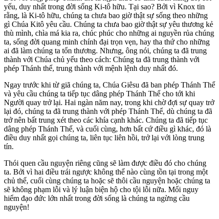
yếu, duy nhất trong đời sống Ki-tô hữu. Tại sao? Bởi vì Knox tin
rằng, là Ki-tô hữu, chúng ta chưa bao giờ thật sự sống theo những
gì Chúa Kitô yêu cầu. Chúng ta chưa bao giờ thật sự yêu thương kẻ
thù mình, chìa má kia ra, chúc phúc cho những ai nguyền rủa chúng
ta, sống đời quang minh chính đại trọn vẹn, hay tha thứ cho những
ai đã làm chúng ta tổn thương. Nhưng, ông nói, chúng ta đã trung
thành với Chúa chủ yếu theo cách: Chúng ta đã trung thành với
phép Thánh thể, trung thành với mệnh lệnh duy nhất đó.
Ngay trước khi từ giã chúng ta, Chúa Giêsu đã ban phép Thánh Thể
và yêu cầu chúng ta tiếp tục dâng phép Thánh Thể cho tới khi
Người quay trở lại. Hai ngàn năm nay, trong khi chờ đợi sự quay trở
lại đó, chúng ta đã trung thành với phép Thánh Thể, dù chúng ta đã
trở nên bất trung xét theo các khía cạnh khác. Chúng ta đã tiếp tục
dâng phép Thánh Thể, và cuối cùng, hơn bất cứ điều gì khác, đó là
điều duy nhất gọi chúng ta, liên tục liên hồi, trở lại với lòng trung
tín.
Thói quen cầu nguyện riêng cũng sẽ làm được điều đó cho chúng
ta. Bởi vì hai điều trái ngược không thể nào cùng tồn tại trong một
chủ thể, cuối cùng chúng ta hoặc sẽ thôi cầu nguyện hoặc chúng ta
sẽ không phạm lỗi và lý luận biện hộ cho tội lỗi nữa. Mối nguy
hiểm đạo đức lớn nhất trong đời sống là chúng ta ngừng cầu
nguyện!