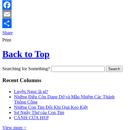
Facebook
Email
Share
Print
Back to Top
Searching for Something?
Recent Columns
Luyện Ngục là gì?
Những Điều Còn Dang Dở và Mầu Nhiệm Các Thánh
Thông Công
Những Con Tim Đôi Khi Quá Keo Kiệt
Sự Ngây Thơ của Con Tim
CÁNH CỬA HẸP
View more >