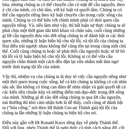
bủa, nhưng chúng ta có thể chuyên cần có mặt để cầu nguyện, theo
ý chí của mình, có chủ tâm, với kỷ luật và quyết tâm. Chúng ta có
thể cầu nguyện riêng theo kỷ luật chuyên cần trong cuộc sống của
mình. Chúng ta có thể hứa với chính mình phải có thói quen cầu
nguyện riêng. Và, nếu làm như vậy, thì bất luận sự thực chúng ta sẽ
phải chịu một thời gian dài khô khan và chán nản, cuối cùng những
gì lời cầu nguyện đưa vào đời sống chúng ta sẽ đánh bật ra các thói
quen xấu, những lý luận biện hộ cho tội lỗi, và tội lỗi của chúng ta.
Hai điều trái ngược nhau không thể cùng tồn tại trong cùng một chủ
thể. Cuối cùng chúng ta hoặc sẽ phải thôi cầu nguyện hoặc sẽ từ bỏ
tội lỗi và lý luận biện hộ cho tội lỗi. Không ai có thể vừa cầu
nguyện chân thành một cách đều đặn lại vừa nhắm mắt làm ngơ
trước tình trạng tội lỗi của mình.
Vậy thì, nhiệm vụ của chúng ta là duy trì việc cầu nguyện riêng như
một thói quen trong cuộc sống, kể cả khi chúng ta không có cái nhìn
sâu sắc lẫn không có lòng can đảm để nhìn nhận và giải quyết tất cả
các kiểu tiêu chuẩn kép và những điểm mù-đạo-đức trong đời sống
của mình. Những gì đi vào đời sống chúng ta qua lời cầu nguyện,
mà thường thì khó cảm nhận hơn là dễ thấy, cuối cùng sẽ đánh bật
ra (“hóa cứng,” nói theo lời thánh Gio-an Thánh giá) tội lỗi của
chúng ta lẫn những lý luận chúng ta biện hộ cho nó.
Điều này gần với lời Ronald Knox từng dạy về phép Thánh thể.
Đối với ông, phép Thánh thể là nghi thức có tính cách nâng đỡ, cốt