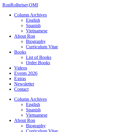
Ron
Rolheiser,OMI
Column Archives
English
Spanish
Vietnamese
About Ron
Biography
Curriculum Vitae
Books
List of Books
Order Books
Videos
Events 2026
Extras
Newsletter
Contact
Column Archives
English
Spanish
Vietnamese
About Ron
Biography
Curriculum Vitae