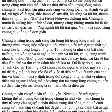
thì dường như những điều trái ngược thật sự có thể cùng tồn tại
trong cùng một chủ thể. Bất cứ thời điểm nào, trong lòng mình,
chúng ta là sự trộn lẫn giữa ánh sáng và bóng tối, chân thành và giả
trá, vô ngã và ái ngã, đức hạnh và suy đồi, ân sủng và tội lỗi, thánh
thần và tội phạm. Như cha Henri Nouwen thường nói: Chúng ta
muốn là những bậc thánh vĩ đại, nhưng cũng không muốn bỏ lỡ tất
cả các cảm giác mà những người tội lỗi trải qua. Và thế là cuộc sống
chúng ta không hề đơn giản.
Chúng ta sống trong ánh sáng lẫn bóng tối trong lòng mình và
dường như, trong một thời gian dài, những điều trái ngược thật sự
cùng tồn tại trong lòng chúng ta. Tâm chúng ta như một bãi chiến
trường, nơi vô ngã và ái ngã, đức hạnh và tội lỗi, cái gì cũng tranh
nhau làm chủ. Nhưng cuối cùng, chỉ một cái này hoặc cái kia sẽ bắt
đầu làm chủ và tìm cách đánh bật cái kia ra. Đó là lý do tại sao
Thánh Gio-an Thánh giá đã chọn câu dụ ngôn triết học này và dùng
nó để dạy một bài học cốt lõi về việc đi đến chỗ khiết tịnh của con
tim và khiết tịnh của ý định trong đời sống chúng ta. Bởi vì những
điều trái ngược không thể nào cùng tồn tại trong lòng chúng ta, nên
có điều cần yếu mà chúng ta cần làm. Đó là điều gì?
Chúng ta cần chuyên cần cầu nguyện. Những điều trái ngược
không thể nào cùng tồn tại trong chúng ta như vậy, nếu chúng ta
duy trì lòng cầu nguyện chân thành trong đời sống mình để cuối
cùng sự thành tâm sẽ đánh bật đi giảo trá, vô ngã sẽ đánh bật ái ngã,
và ân sủng sẽ đánh bật tội lỗi. Nếu chúng ta giữ lòng cầu nguyện