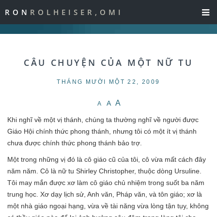
RON
ROLHEISER,OMI
CÂU CHUYỆN CỦA MỘT NỮ TU
THÁNG MƯỜI MỘT 22, 2009
A
A
A
Khi nghĩ về một vị thánh, chúng ta thường nghĩ về người được
Giáo Hội chính thức phong thánh, nhưng tôi có một ít vị thánh
chưa được chính thức phong thánh bảo trợ.
Một trong những vị đó là cô giáo cũ của tôi, cô vừa mất cách đây
năm năm. Cô là nữ tu Shirley Christopher, thuộc dòng Ursuline.
Tôi may mắn được xơ làm cô giáo chủ nhiệm trong suốt ba năm
trung học. Xơ dạy lịch sử, Anh văn, Pháp văn, và tôn giáo; xơ là
một nhà giáo ngoại hạng, vừa về tài năng vừa lòng tận tụy, không