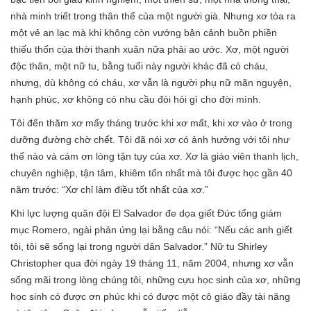
nhà minh triết trong thân thể của một người già. Nhưng xơ tỏa ra
một vẻ an lạc mà khi không còn vướng bận cảnh buồn phiền
thiếu thốn của thời thanh xuân nữa phải ao ước. Xơ, một người
độc thân, một nữ tu, bằng tuổi này người khác đã có cháu,
nhưng, dù không có cháu, xơ vẫn là người phụ nữ mãn nguyện,
hạnh phúc, xơ không có nhu cầu đòi hỏi gì cho đời mình.
Tôi đến thăm xơ mấy tháng trước khi xơ mất, khi xơ vào ở trong
dưỡng đường chờ chết. Tôi đã nói xơ có ảnh hưởng với tôi như
thế nào và cám ơn lòng tận tụy của xơ. Xơ là giáo viên thanh lịch,
chuyên nghiệp, tận tâm, khiêm tốn nhất mà tôi được học gần 40
năm trước: “Xơ chỉ làm điều tốt nhất của xơ.”
Khi lực lượng quân đội El Salvador đe dọa giết Đức tổng giám
mục Romero, ngài phản ứng lại bằng câu nói: “Nếu các anh giết
tôi, tôi sẽ sống lại trong người dân Salvador.” Nữ tu Shirley
Christopher qua đời ngày 19 tháng 11, năm 2004, nhưng xơ vẫn
sống mãi trong lòng chúng tôi, những cựu học sinh của xơ, những
học sinh có được ơn phúc khi có được một cô giáo đầy tài năng