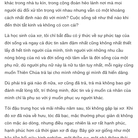
khác trong nhà tu kín, trong cộng đoàn hẻo lánh nơi mà mọi
người dù đối xử tôn trọng với nhau nhưng vẫn có một khoảng
cách nhất định nào đó với mình? Cuộc sống sẽ như thế nào khi
đến thời tắt kinh và không có con cái?
Là học sinh của xơ, tôi chỉ bắt đầu có ý thức về sự phức tạp của
đời sống và ngay cả đức tin sâm đậm nhất cũng không nhất thiết
lấy đi hết tính người của mình, tính người với những nhu cầu
nóng bỏng của nó và đời sống nội tâm vẫn là đời sống của một
phụ nữ, dù người phụ nữ này là nữ tu tận tụy nhất, mỗi ngày cũng
muốn Thiên Chúa trả lại cho mình những gì mình đã hiến dâng.
Dù phải trả giá nào đi nữa, xơ cũng đã trả, trả mà không bao giờ
đánh mất lòng tốt, trí thông minh, đức tin và ý muốn cá nhân của
mình chỉ là phụ so với ý muốn phục vụ người khác.
Tôi đậu trung học và mãi nhiều năm sau, tôi không gặp lại xơ. Khi
đó xơ đã nửa về hưu, tóc đã bạc, mặc thường phục giản dị không
còn mặc áo dòng, nhưng điều ngạc nhiên là xơ rất hạnh phúc,
hạnh phúc hơn cả thời gian xơ đi dạy. Bây giờ xơ giống như một
bậc tiền bối giàu kinh nghiệm, một thiền sư, một nhà thông thái,