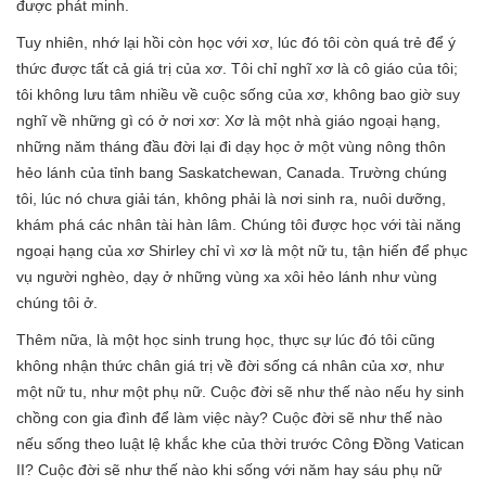
được phát minh.
Tuy nhiên, nhớ lại hồi còn học với xơ, lúc đó tôi còn quá trẻ để ý
thức được tất cả giá trị của xơ. Tôi chỉ nghĩ xơ là cô giáo của tôi;
tôi không lưu tâm nhiều về cuộc sống của xơ, không bao giờ suy
nghĩ về những gì có ở nơi xơ: Xơ là một nhà giáo ngoại hạng,
những năm tháng đầu đời lại đi dạy học ở một vùng nông thôn
hẻo lánh của tỉnh bang Saskatchewan, Canada. Trường chúng
tôi, lúc nó chưa giải tán, không phải là nơi sinh ra, nuôi dưỡng,
khám phá các nhân tài hàn lâm. Chúng tôi được học với tài năng
ngoại hạng của xơ Shirley chỉ vì xơ là một nữ tu, tận hiến để phục
vụ người nghèo, dạy ở những vùng xa xôi hẻo lánh như vùng
chúng tôi ở.
Thêm nữa, là một học sinh trung học, thực sự lúc đó tôi cũng
không nhận thức chân giá trị về đời sống cá nhân của xơ, như
một nữ tu, như một phụ nữ. Cuộc đời sẽ như thế nào nếu hy sinh
chồng con gia đình để làm việc này? Cuộc đời sẽ như thế nào
nếu sống theo luật lệ khắc khe của thời trước Công Đồng Vatican
II? Cuộc đời sẽ như thế nào khi sống với năm hay sáu phụ nữ