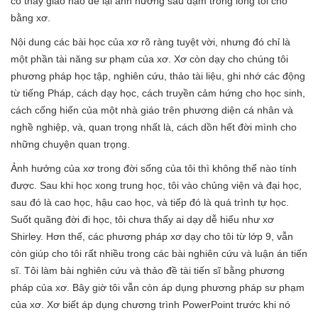
có thầy giáo nào để lại ảnh hưởng sâu đậm trong lòng tôi cho
bằng xơ.
Nội dung các bài học của xơ rõ ràng tuyệt vời, nhưng đó chỉ là
một phần tài năng sư phạm của xơ. Xơ còn dạy cho chúng tôi
phương pháp học tập, nghiên cứu, thảo tài liệu, ghi nhớ các động
từ tiếng Pháp, cách dạy học, cách truyền cảm hứng cho học sinh,
cách cống hiến của một nhà giáo trên phương diện cá nhân và
nghề nghiệp, và, quan trọng nhất là, cách dồn hết đời mình cho
những chuyện quan trọng.
Ảnh hưởng của xơ trong đời sống của tôi thì không thể nào tính
được. Sau khi học xong trung học, tôi vào chủng viện và đại học,
sau đó là cao học, hậu cao học, và tiếp đó là quá trình tự học.
Suốt quãng đời đi học, tôi chưa thấy ai dạy dễ hiểu như xơ
Shirley. Hơn thế, các phương pháp xơ dạy cho tôi từ lớp 9, vẫn
còn giúp cho tôi rất nhiều trong các bài nghiên cứu và luận án tiến
sĩ. Tôi làm bài nghiên cứu và thảo đề tài tiến sĩ bằng phương
pháp của xơ. Bây giờ tôi vẫn còn áp dụng phương pháp sư phạm
của xơ. Xơ biết áp dụng chương trình PowerPoint trước khi nó