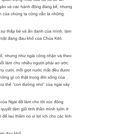
gân và các hành động đáng kể, nhưng
m của chúng ta cũng vẫn là những
ừ sự thấp bé và ẩn danh của mình, làm
 mặt đang đau khổ của Chúa Kitô.
khổ, nhưng như ngài công nhận và theo
ỗi làm cho nhiều người phải ao ước.
nụ cười, mỗi giọt nước mắt đều được
ững gì có thật trong đời sống của
hư thế “con đường nhỏ” của ngài xây
 của Ngài đã làm cho tôi xúc động
 quyết tâm giữ tinh thần mình luôn ở
để lau thấm nó vì lợi ích cho các linh
ười đau khổ.