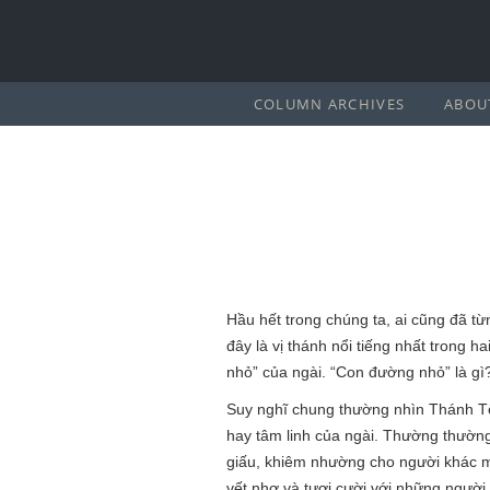
COLUMN ARCHIVES
ABOU
Hầu hết trong chúng ta, ai cũng đã t
đây là vị thánh nổi tiếng nhất trong 
nhỏ” của ngài. “Con đường nhỏ” là gì
Suy nghĩ chung thường nhìn Thánh Têr
hay tâm linh của ngài. Thường thường
giấu, khiêm nhường cho người khác mà
vết nhơ và tươi cười với những người