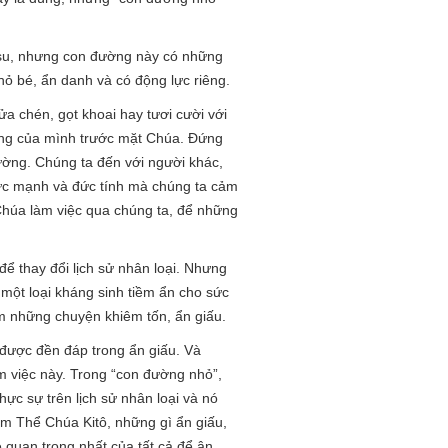
êsu, nhưng con đường này có những
ỏ bé, ẩn danh và có động lực riêng.
a chén, gọt khoai hay tươi cười với
cùng của mình trước mặt Chúa. Đứng
ường. Chúng ta đến với người khác,
sức mạnh và đức tính mà chúng ta cảm
Chúa làm việc qua chúng ta, để những
ể thay đổi lịch sử nhân loại. Nhưng
 một loại kháng sinh tiềm ẩn cho sức
àm những chuyện khiêm tốn, ẩn giấu.
được đền đáp trong ẩn giấu. Và
m việc này. Trong “con đường nhỏ”,
c sự trên lịch sử nhân loại và nó
ệm Thể Chúa Kitô, những gì ẩn giấu,
e quan trọng nhất của tất cả để ân