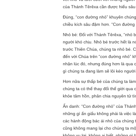
của Thánh Têrêxa cần được hiểu sâu
Đúng, “con đường nhỏ” khuyên chúng
chiều kích sâu đậm hơn. “Con đường 
Nhỏ bé: Đối với Thánh Têrêxa, “nhỏ bé
người khó chịu. Nhỏ bé trước hết là 
trước Thiên Chúa, chúng ta nhỏ bé. 
đến với Chúa trên “con đường nhỏ” k
nhận lúc đó, nhưng đúng hơn là qua 
gì chúng ta đang làm sẽ lôi kéo ngườ
Hơn nữa sự thấp bé của chúng ta làm 
chúng ta có thể thay đổi thế giới qua
khỏe tâm hồn, phân chia nguyên tử tì
Ẩn danh: “Con đường nhỏ” của Thánh 
những gì ẩn giấu không phải là việc 
các hành động bác ái nhỏ của chúng t
cũng không mang lại cho chúng ta một
không vụ lợi, không ai biết, những gì