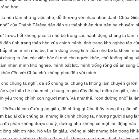
 rộng hơn.
 ta nên làm những việc nhỏ, dễ thương với nhau nhân danh Chúa Gi
nhỏ” của Thánh Têrêxa dẫn đến sự thánh thiện dựa trên ba chuyện: nh
” trước hết không phải là nhỏ bé trong các hành động chúng ta làm, rử
nói đến tình trạng thấp hèn của chính mình, tình trạng khó nghèo tận 
Chấp nhận mình nhỏ bé, hành động trong tinh thần nhỏ bé là khiêm nh
hi chúng ta làm các việc bác ái nhỏ cho người khác, chứ không bằng 
cảm nhận mình khó nghèo, mình bất lực, mình trống rỗng để ân sủng 
i khác đến với Chúa chứ không phải đến với mình.
cho chúng ta nghĩ, đa số chúng ta, chúng ta không làm chuyện gì lớn đ
 các việc thấp bé của mình, chúng ta gieo đây đó hạt mầm ẩn giấu, như
nh yêu trong chính con người mình. Và như thế, “con đường nhỏ” là l
Têrêxa là con đường ẩn giấu, để những gì Cha thấy trong ẩn giấu sẽ 
làm bác ái của chúng ta, nhưng là chính chúng ta, những người đang là
a đa phần không được chú ý, dường như không có một tác động nào thự
 lòng biết ơn nào. Nó vẫn ẩn giấu, không ai biết nhưng bên trong Nhi
 bị xóa mờ, những gì không đáng kể, không quan trọng chính là chiếc x