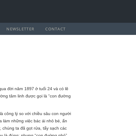
NEWSLETTER
CONTACT
ua đời năm 1897 ở tuổi 24 và có lẽ
đường tâm linh được gọi là “con đường
 công lý so với chiều sâu con người
a làm những việc bác ái nhỏ bé, ẩn
 chúng ta đã gọt rửa, tẩy sạch các
này là đúng; nhưng “con đường nhỏ”