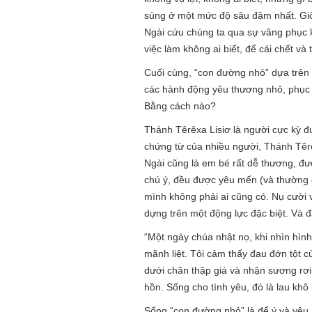
sủng ở một mức độ sâu đậm nhất. Gi
Ngài cứu chúng ta qua sự vâng phục k
việc làm không ai biết, để cái chết và
Cuối cùng, “con đường nhỏ” dựa trên 
các hành động yêu thương nhỏ, phục v
Bằng cách nào?
Thánh Têrêxa Lisiơ là người cực kỳ đư
chứng từ của nhiều người, Thánh Têrê
Ngài cũng là em bé rất dễ thương, đư
chú ý, đều được yêu mến (và thường đ
mình không phải ai cũng có. Nụ cười
dựng trên một động lực đặc biệt. Và đ
“Một ngày chúa nhật nọ, khi nhìn hìn
mãnh liệt. Tôi cảm thấy đau đớn tột c
dưới chân thập giá và nhận sương rơi 
hồn. Sống cho tình yêu, đó là lau khô
Sống “con đường nhỏ” là để ý và yêu 