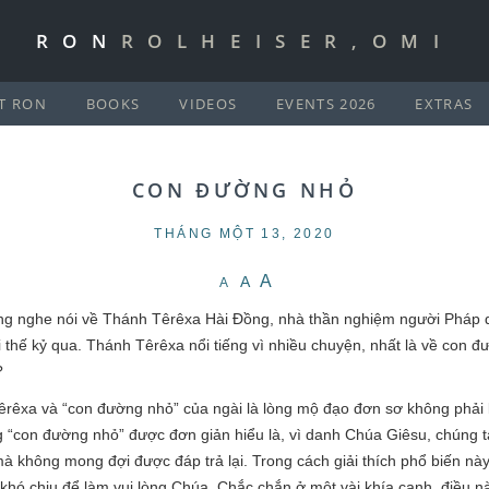
RON
ROLHEISER,OMI
T RON
BOOKS
VIDEOS
EVENTS 2026
EXTRAS
CON ĐƯỜNG NHỎ
THÁNG MỘT 13, 2020
A
A
A
ừng nghe nói về Thánh Têrêxa Hài Đồng, nhà thần nghiệm người Pháp q
hai thế kỷ qua. Thánh Têrêxa nổi tiếng vì nhiều chuyện, nhất là về con 
?
êxa và “con đường nhỏ” của ngài là lòng mộ đạo đơn sơ không phải là
 “con đường nhỏ” được đơn giản hiểu là, vì danh Chúa Giêsu, chúng t
 không mong đợi được đáp trả lại. Trong cách giải thích phổ biến này,
 khó chịu để làm vui lòng Chúa. Chắc chắn ở một vài khía cạnh, điều 