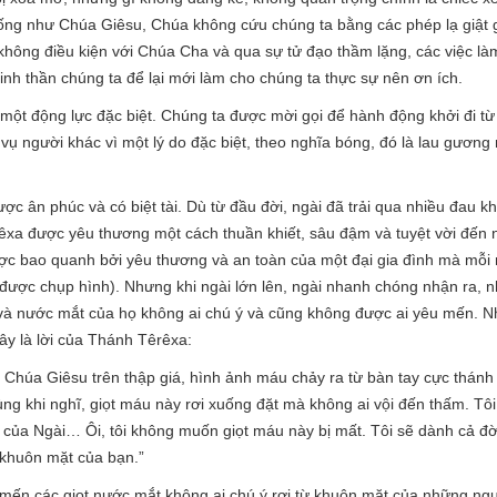
ống như Chúa Giêsu, Chúa không cứu chúng ta bằng các phép lạ giật 
hông điều kiện với Chúa Cha và qua sự tử đạo thầm lặng, các việc là
 tinh thần chúng ta để lại mới làm cho chúng ta thực sự nên ơn ích.
một động lực đặc biệt. Chúng ta được mời gọi để hành động khởi đi t
ụ người khác vì một lý do đặc biệt, theo nghĩa bóng, đó là lau gương
ợc ân phúc và có biệt tài. Dù từ đầu đời, ngài đã trải qua nhiều đau 
xa được yêu thương một cách thuần khiết, sâu đậm và tuyệt vời đến n
ợc bao quanh bởi yêu thương và an toàn của một đại gia đình mà mỗi 
ược chụp hình). Nhưng khi ngài lớn lên, ngài nhanh chóng nhận ra, nh
 và nước mắt của họ không ai chú ý và cũng không được ai yêu mến. N
ây là lời của Thánh Têrêxa:
h Chúa Giêsu trên thập giá, hình ảnh máu chảy ra từ bàn tay cực thánh
ùng khi nghĩ, giọt máu này rơi xuống đặt mà không ai vội đến thấm. Tôi
của Ngài… Ôi, tôi không muốn giọt máu này bị mất. Tôi sẽ dành cả đời 
 khuôn mặt của bạn.”
mến các giọt nước mắt không ai chú ý rơi từ khuôn mặt của những ng