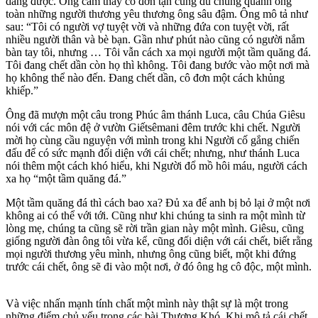
dàng được. Ông cảm thấy cô đơn tận cùng dù chung quanh ông
toàn những người thương yêu thương ông sâu đậm. Ông mô tả như
sau: “Tôi có người vợ tuyệt vời và những đứa con tuyệt vời, rất
nhiều người thân và bè bạn. Gần như phút nào cũng có người nắm
bàn tay tôi, nhưng … Tôi vẫn cách xa mọi người một tầm quăng đá.
Tôi đang chết dần còn họ thì không. Tôi đang bước vào một nơi mà
họ không thể nào đến. Đang chết dần, cô đơn một cách khủng
khiếp.”
Ông đã mượn một câu trong Phúc âm thánh Luca, câu Chúa Giêsu
nói với các môn đệ ở vườn Giếtsêmani đêm trước khi chết. Người
mời họ cùng cầu nguyện với mình trong khi Người cố gắng chiến
đấu để có sức mạnh đối diện với cái chết; nhưng, như thánh Luca
nói thêm một cách khó hiểu, khi Người đổ mồ hôi máu, người cách
xa họ “một tầm quăng đá.”
Một tầm quăng đá thì cách bao xa? Đủ xa để anh bị bỏ lại ở một nơi
không ai có thể với tới. Cũng như khi chúng ta sinh ra một mình từ
lòng mẹ, chúng ta cũng sẽ rời trần gian này một mình. Giêsu, cũng
giống người đàn ông tôi vừa kể, cũng đối diện với cái chết, biết rằng
mọi người thương yêu mình, nhưng ông cũng biết, một khi đứng
trước cái chết, ông sẽ đi vào một nơi, ở đó ông hg cô độc, một mình.
Và việc nhấn mạnh tính chất một mình này thật sự là một trong
những điểm chủ yếu trong các bài Thương Khó. Khi mô tả cái chết