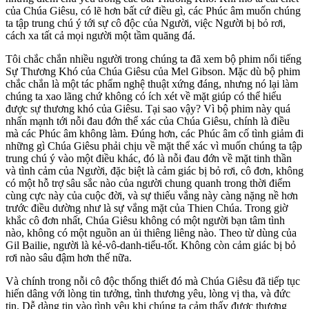
của Chúa Giêsu, có lẽ hơn bất cứ điều gì, các Phúc âm muốn chúng
ta tập trung chú ý tới sự cô độc của Người, việc Người bị bỏ rơi,
cách xa tất cả mọi người một tầm quăng đá.
Tôi chắc chắn nhiều người trong chúng ta đã xem bộ phim nổi tiếng
Sự Thương Khó của Chúa Giêsu của Mel Gibson. Mặc dù bộ phim
chắc chắn là một tác phẩm nghệ thuật xứng đáng, nhưng nó lại làm
chúng ta xao lãng chứ không có ích xét về mặt giúp có thể hiểu
được sự thương khó của Giêsu. Tại sao vậy? Vì bộ phim này quá
nhấn mạnh tới nỗi đau đớn thể xác của Chúa Giêsu, chính là điều
mà các Phúc âm không làm. Đúng hơn, các Phúc âm cố tình giảm đi
những gì Chúa Giêsu phải chịu về mặt thể xác vì muốn chúng ta tập
trung chú ý vào một điều khác, đó là nỗi đau đớn về mặt tinh thần
và tình cảm của Người, đặc biệt là cảm giác bị bỏ rơi, cô đơn, không
có một hỗ trợ sâu sắc nào của người chung quanh trong thời điểm
cùng cực này của cuộc đời, và sự thiếu vắng này càng nặng nề hơn
trước điều dường như là sự vắng mặt của Thien Chúa. Trong giờ
khắc cô đơn nhất, Chúa Giêsu không có một người bạn tâm tình
nào, không có một nguồn an ủi thiêng liêng nào. Theo từ dùng của
Gil Bailie, người là kẻ-vô-danh-tiểu-tốt. Không còn cảm giác bị bỏ
rơi nào sâu đậm hơn thế nữa.
Và chính trong nỗi cô độc thống thiết đó mà Chúa Giêsu đã tiếp tục
hiến dâng với lòng tin tưởng, tình thương yêu, lòng vị tha, và đức
tin. Dễ dàng tin vào tình yêu khi chúng ta cảm thấy được thương