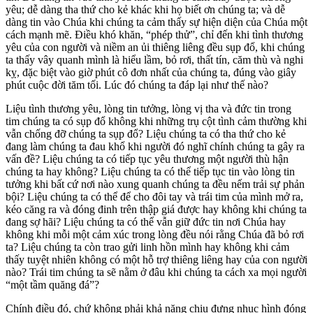
yêu; dễ dàng tha thứ cho kẻ khác khi họ biết ơn chúng ta; và dễ
dàng tin vào Chúa khi chúng ta cảm thấy sự hiện diện của Chúa một
cách mạnh mẽ. Điều khó khăn, “phép thử”, chỉ đến khi tình thương
yêu của con người và niềm an ủi thiêng liêng đều sụp đổ, khi chúng
ta thấy vây quanh mình là hiểu lầm, bỏ rơi, thất tín, căm thù và nghi
kỵ, đặc biệt vào giờ phút cô đơn nhất của chúng ta, đúng vào giây
phút cuộc đời tăm tối. Lúc đó chúng ta đáp lại như thế nào?
Liệu tình thương yêu, lòng tin tưởng, lòng vị tha và đức tin trong
tim chúng ta có sụp đổ không khi những trụ cột tình cảm thường khi
vẫn chống đỡ chúng ta sụp đổ? Liệu chúng ta có tha thứ cho kẻ
đang làm chúng ta đau khổ khi người đó nghĩ chính chúng ta gây ra
vấn đề? Liệu chúng ta có tiếp tục yêu thương một người thù hận
chúng ta hay không? Liệu chúng ta có thể tiếp tục tin vào lòng tin
tưởng khi bất cứ nơi nào xung quanh chúng ta đều nếm trải sự phản
bội? Liệu chúng ta có thể để cho đôi tay và trái tim của mình mở ra,
kéo căng ra và đóng đinh trên thập giá được hay không khi chúng ta
đang sợ hãi? Liệu chúng ta có thể vẫn giữ đức tin nơi Chúa hay
không khi mỗi một cảm xúc trong lòng đều nói rằng Chúa đã bỏ rơi
ta? Liệu chúng ta còn trao gửi linh hồn mình hay không khi cảm
thấy tuyệt nhiên không có một hỗ trợ thiêng liêng hay của con người
nào? Trái tim chúng ta sẽ nằm ở đâu khi chúng ta cách xa mọi người
“một tầm quăng đá”?
Chính điều đó, chứ không phải khả năng chịu đựng nhục hình đóng