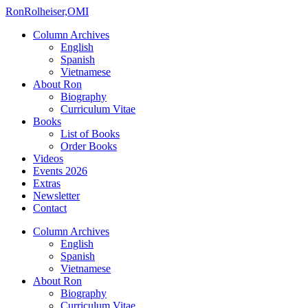
Ron
Rolheiser,OMI
Column Archives
English
Spanish
Vietnamese
About Ron
Biography
Curriculum Vitae
Books
List of Books
Order Books
Videos
Events 2026
Extras
Newsletter
Contact
Column Archives
English
Spanish
Vietnamese
About Ron
Biography
Curriculum Vitae