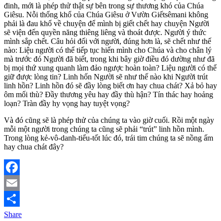
đinh, mới là phép thử thật sự bên trong sự thương khó của Chúa
Giêsu. Nỗi thống khổ của Chúa Giêsu ở Vườn Giếtsêmani không
phải là đau khổ về chuyện để mình bị giết chết hay chuyện Người
sẽ viện đến quyền năng thiêng liêng và thoát được. Người ý thức
mình sắp chết. Câu hỏi đối với người, đúng hơn là, sẽ chết như thế
nào: Liệu người có thể tiếp tục hiến mình cho Chúa và cho chân lý
mà trước đó Người đã biết, trong khi bây giờ điều đó dường như đã
bị mọi thứ xung quanh làm đảo ngược hoàn toàn? Liệu người có thể
giữ được lòng tin? Linh hốn Người sẽ như thế nào khi Người trút
linh hồn? Linh hồn đó sẽ đầy lòng biết ơn hay chua chát? Xả bỏ hay
ôm mối thù? Đầy thương yêu hay đầy thù hận? Tín thác hay hoảng
loạn? Tràn đầy hy vọng hay tuyệt vọng?
Và đó cũng sẽ là phép thử của chúng ta vào giờ cuối. Rồi một ngày
mỗi một người trong chúng ta cũng sẽ phải “trút” linh hồn mình.
Trong lòng kẻ-vô-danh-tiểu-tốt lúc đó, trái tim chúng ta sẽ nồng ấm
hay chua chát đây?
Facebook
Email
Share