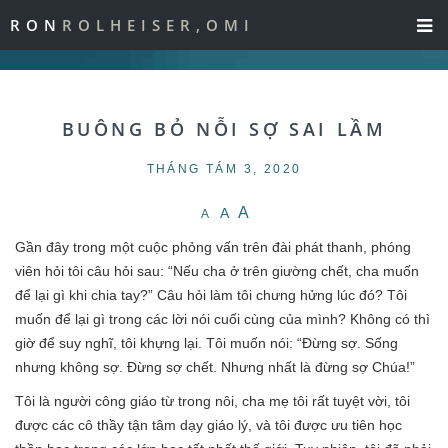
RON
ROLHEISER,OMI
BUÔNG BỎ NỖI SỢ SAI LẦM
THÁNG TÁM 3, 2020
A
A
A
Gần đây trong một cuộc phỏng vấn trên đài phát thanh, phóng
viên hỏi tôi câu hỏi sau: “Nếu cha ở trên giường chết, cha muốn
để lại gì khi chia tay?” Câu hỏi làm tôi chưng hửng lúc đó? Tôi
muốn để lại gì trong các lời nói cuối cùng của mình? Không có thì
giờ để suy nghĩ, tôi khựng lại. Tôi muốn nói: “Đừng sợ. Sống
nhưng không sợ. Đừng sợ chết. Nhưng nhất là đừng sợ Chúa!”
Tôi là người công giáo từ trong nôi, cha mẹ tôi rất tuyệt vời, tôi
được các cô thầy tận tâm dạy giáo lý, và tôi được ưu tiên học