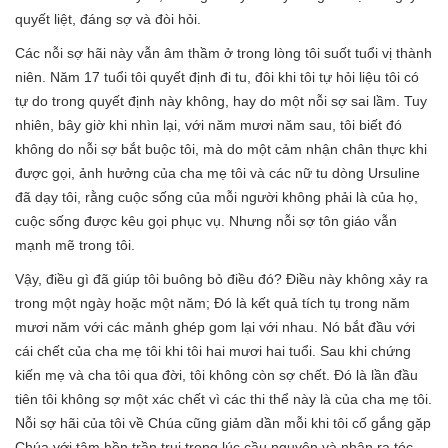
quyết liệt, đáng sợ và đòi hỏi.
Các nỗi sợ hãi này vẫn âm thầm ở trong lòng tôi suốt tuổi vị thành
niên. Năm 17 tuổi tôi quyết định đi tu, đôi khi tôi tự hỏi liệu tôi có
tự do trong quyết định này không, hay do một nỗi sợ sai lầm. Tuy
nhiên, bây giờ khi nhìn lại, với năm mươi năm sau, tôi biết đó
không do nỗi sợ bắt buộc tôi, mà do một cảm nhận chân thực khi
được gọi, ảnh hưởng của cha mẹ tôi và các nữ tu dòng Ursuline
đã dạy tôi, rằng cuộc sống của mỗi người không phải là của họ,
cuộc sống được kêu gọi phục vụ. Nhưng nỗi sợ tôn giáo vẫn
mạnh mẽ trong tôi.
Vậy, điều gì đã giúp tôi buông bỏ điều đó? Điều này không xảy ra
trong một ngày hoặc một năm; Đó là kết quả tích tụ trong năm
mươi năm với các mảnh ghép gom lại với nhau. Nó bắt đầu với
cái chết của cha mẹ tôi khi tôi hai mươi hai tuổi. Sau khi chứng
kiến mẹ và cha tôi qua đời, tôi không còn sợ chết. Đó là lần đầu
tiên tôi không sợ một xác chết vì các thi thể này là của cha mẹ tôi.
Nỗi sợ hãi của tôi về Chúa cũng giảm dần mỗi khi tôi cố gắng gặp
Chúa với tâm hồn trần trụi trong lúc cầu nguyện và nhận ra tóc