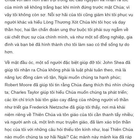
của mình sẽ không trắng bạc khi mình đứng trước mặt Chúa; vì
vậy tôi không còn sợ. Nỗi sợ hãi của tôi cũng giảm khi tôi phục vụ
người khác và hiểu Lòng Thương Xót Chúa khi tôi học và dạy
thần học, hai lần chẩn đoán ung thư buộc tôi phải suy ngẫm về
cái chết thực sự của chính mình, và như một số đồng nghiệp, gia
đình và bạn bè đã hình thành cho tôi làm sao có thể sống tự do
hơn.
Về mặt đầu óc, một số người đặc biệt giúp đỡ tôi: John Shea đã
giúp tôi nhận ra Chúa không phải là luật phải tuân theo, mà là
năng lực đồng cảm vô tận, Ngài muốn chúng ta hạnh phúc;
Robert Moore đã giúp tôi tin rằng Chúa đang thích thú nhìn chúng
ta; Charles Taylor giúp tôi hiểu Chúa muốn chúng ta phát triển;
các lời chỉ trích bài tôn giáo cay đắng của những người vô thần
như triết gia Frederick Nietzsche đã giúp tôi thấy, nơi mà khái
niệm riêng về Thiên Chúa và tôn giáo của tôi cần thanh tẩy nhiều;
và người anh cả, một linh mục truyền giáo, đã làm xáo trộn thần
học của tôi với những câu hỏi thiếu tôn kính như, loại Thiên Chúa
nào muốn chúng ta sợ hãi Ngài? Các mảnh này mảnh kia đã ráp