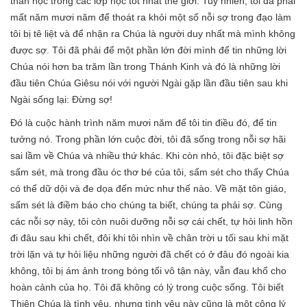
thần học trong các lớp học tốt nhất thế giới. Tuy nhiên, tôi đã phải
mất năm mươi năm để thoát ra khỏi một số nỗi sợ trong đạo làm
tôi bị tê liệt và để nhận ra Chúa là người duy nhất mà mình không
được sợ. Tôi đã phải để một phần lớn đời mình để tin những lời
Chúa nói hơn ba trăm lần trong Thánh Kinh và đó là những lời
đầu tiên Chúa Giêsu nói với người Ngài gặp lần đầu tiên sau khi
Ngài sống lại: Đừng sợ!
Đó là cuộc hành trình năm mươi năm để tôi tin điều đó, để tin
tưởng nó. Trong phần lớn cuộc đời, tôi đã sống trong nỗi sợ hãi
sai lầm về Chúa và nhiều thứ khác. Khi còn nhỏ, tôi đặc biệt sợ
sấm sét, mà trong đầu óc thơ bé của tôi, sấm sét cho thấy Chúa
có thể dữ dội và đe dọa đến mức như thế nào. Về mặt tôn giáo,
sấm sét là điềm báo cho chúng ta biết, chúng ta phải sợ. Cùng
các nỗi sợ này, tôi còn nuôi dưỡng nỗi sợ cái chết, tự hỏi linh hồn
đi đâu sau khi chết, đôi khi tôi nhìn về chân trời u tối sau khi mặt
trời lặn và tự hỏi liệu những người đã chết có ở đâu đó ngoài kia
không, tôi bị ám ảnh trong bóng tối vô tận này, vẫn đau khổ cho
hoàn cảnh của họ. Tôi đã không có lý trong cuộc sống. Tôi biết
Thiên Chúa là tình yêu, nhưng tình yêu này cũng là một công lý