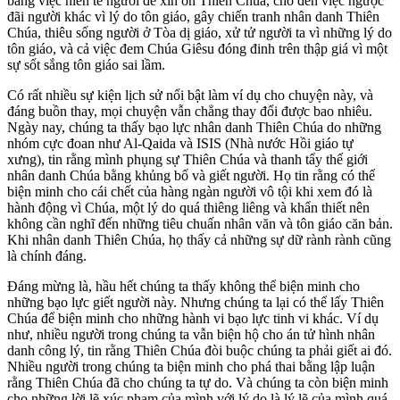
bằng việc hiến tế người để xin ơn Thiên Chúa, cho đến việc ngược
đãi người khác vì lý do tôn giáo, gây chiến tranh nhân danh Thiên
Chúa, thiêu sống người ở Tòa dị giáo, xử tử người ta vì những lý do
tôn giáo, và cả việc đem Chúa Giêsu đóng đinh trên thập giá vì một
sự sốt sắng tôn giáo sai lầm.
Có rất nhiều sự kiện lịch sử nổi bật làm ví dụ cho chuyện này, và
đáng buồn thay, mọi chuyện vẫn chẳng thay đổi được bao nhiêu.
Ngày nay, chúng ta thấy bạo lực nhân danh Thiên Chúa do những
nhóm cực đoan như Al-Qaida và ISIS (Nhà nước Hồi giáo tự
xưng), tin rằng mình phụng sự Thiên Chúa và thanh tẩy thế giới
nhân danh Chúa bằng khủng bố và giết người. Họ tin rằng có thể
biện minh cho cái chết của hàng ngàn người vô tội khi xem đó là
hành động vì Chúa, một lý do quá thiêng liêng và khẩn thiết nên
không cần nghĩ đến những tiêu chuấn nhân văn và tôn giáo căn bản.
Khi nhân danh Thiên Chúa, họ thấy cả những sự dữ rành rành cũng
là chính đáng.
Đáng mừng là, hầu hết chúng ta thấy không thể biện minh cho
những bạo lực giết người này. Nhưng chúng ta lại có thể lấy Thiên
Chúa để biện minh cho những hành vi bạo lực tinh vi khác. Ví dụ
như, nhiều người trong chúng ta vẫn biện hộ cho án tử hình nhân
danh công lý, tin rằng Thiên Chúa đòi buộc chúng ta phải giết ai đó.
Nhiều người trong chúng ta biện minh cho phá thai bằng lập luận
rằng Thiên Chúa đã cho chúng ta tự do. Và chúng ta còn biện minh
cho những lời lẽ xúc phạm của mình với lý do là lý lẽ của mình quá