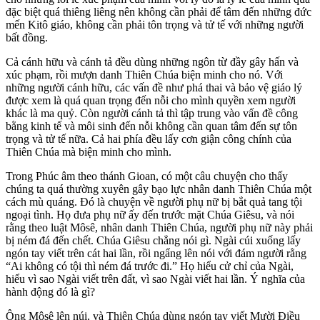
đặc biệt quá thiêng liêng nên không cần phải để tâm đến những đức
mến Kitô giáo, không cần phải tôn trọng và tử tế với những người
bất đồng.
Cả cánh hữu và cánh tả đều dùng những ngôn từ đầy gây hấn và
xúc phạm, rồi mượn danh Thiên Chúa biện minh cho nó. Với
những người cánh hữu, các vấn đề như phá thai và bảo vệ giáo lý
được xem là quá quan trọng đến nỗi cho mình quyền xem người
khác là ma quỷ. Còn người cánh tả thì tập trung vào vấn đề công
bằng kinh tế và môi sinh đến nỗi không cần quan tâm đến sự tôn
trọng và tử tế nữa. Cả hai phía đều lấy cơn giận công chính của
Thiên Chúa mà biện minh cho mình.
Trong Phúc âm theo thánh Gioan, có một câu chuyện cho thấy
chúng ta quá thường xuyên gây bạo lực nhân danh Thiên Chúa một
cách mù quáng. Đó là chuyện về người phụ nữ bị bắt quả tang tội
ngoại tình. Họ đưa phụ nữ ấy đến trước mặt Chúa Giêsu, và nói
rằng theo luật Môsê, nhân danh Thiên Chúa, người phụ nữ này phải
bị ném đá đến chết. Chúa Giêsu chẳng nói gì. Ngài cúi xuống lấy
ngón tay viết trên cát hai lần, rồi ngẩng lên nói với đám người rằng
“Ai không có tội thì ném đá trước đi.” Họ hiểu cử chỉ của Ngài,
hiểu vì sao Ngài viết trên đất, vì sao Ngài viết hai lần. Ý nghĩa của
hành động đó là gì?
Ông Môsê lên núi, và Thiên Chúa dùng ngón tay viết Mười Điều