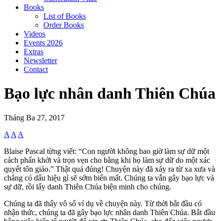
Books
List of Books
Order Books
Videos
Events 2026
Extras
Newsletter
Contact
Bạo lực nhân danh Thiên Chúa
Tháng Ba 27, 2017
A
A
A
Blaise Pascal từng viết: “Con người không bao giờ làm sự dữ một
cách phấn khởi và trọn vẹn cho bằng khi họ làm sự dữ do một xác
quyết tôn giáo.” Thật quá đúng! Chuyện này đã xảy ra từ xa xưa và
chẳng có dấu hiệu gì sẽ sớm biến mất. Chúng ta vẫn gây bạo lực và
sự dữ, rồi lấy danh Thiên Chúa biện minh cho chúng.
Chúng ta đã thấy vô số ví dụ về chuyện này. Từ thời bắt đầu có
nhận thức, chúng ta đã gây bạo lực nhân danh Thiên Chúa. Bắt đầu