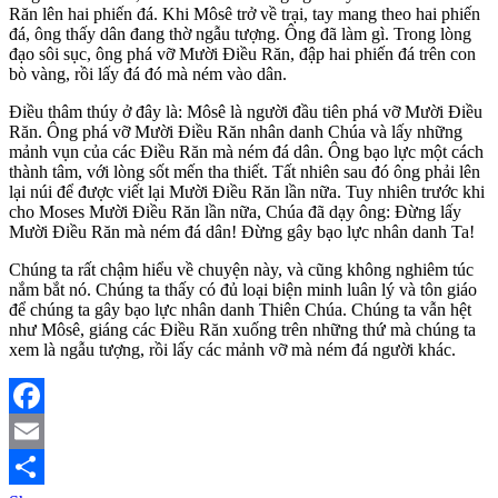
Răn lên hai phiến đá. Khi Môsê trở về trại, tay mang theo hai phiến
đá, ông thấy dân đang thờ ngẫu tượng. Ông đã làm gì. Trong lòng
đạo sôi sục, ông phá vỡ Mười Điều Răn, đập hai phiến đá trên con
bò vàng, rồi lấy đá đó mà ném vào dân.
Điều thâm thúy ở đây là: Môsê là người đầu tiên phá vỡ Mười Điều
Răn. Ông phá vỡ Mười Điều Răn nhân danh Chúa và lấy những
mảnh vụn của các Điều Răn mà ném đá dân. Ông bạo lực một cách
thành tâm, với lòng sốt mến tha thiết. Tất nhiên sau đó ông phải lên
lại núi để được viết lại Mười Điều Răn lần nữa. Tuy nhiên trước khi
cho Moses Mười Điều Răn lần nữa, Chúa đã dạy ông: Đừng lấy
Mười Điều Răn mà ném đá dân! Đừng gây bạo lực nhân danh Ta!
Chúng ta rất chậm hiểu về chuyện này, và cũng không nghiêm túc
nắm bắt nó. Chúng ta thấy có đủ loại biện minh luân lý và tôn giáo
để chúng ta gây bạo lực nhân danh Thiên Chúa. Chúng ta vẫn hệt
như Môsê, giáng các Điều Răn xuống trên những thứ mà chúng ta
xem là ngẫu tượng, rồi lấy các mảnh vỡ mà ném đá người khác.
Facebook
Email