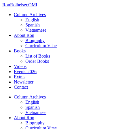
Ron
Rolheiser,OMI
Column Archives
English
Spanish
Vietnamese
About Ron
Biography
Curriculum Vitae
Books
List of Books
Order Books
Videos
Events 2026
Extras
Newsletter
Contact
Column Archives
English
Spanish
Vietnamese
About Ron
Biography
Curriculum Vitae