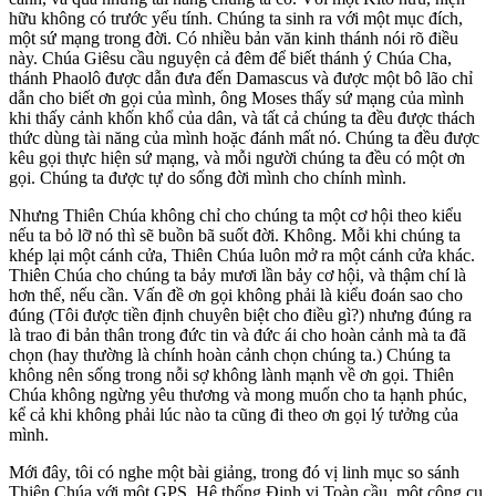
hữu không có trước yếu tính. Chúng ta sinh ra với một mục đích,
một sứ mạng trong đời. Có nhiều bản văn kinh thánh nói rõ điều
này. Chúa Giêsu cầu nguyện cả đêm để biết thánh ý Chúa Cha,
thánh Phaolô được dẫn đưa đến Damascus và được một bô lão chỉ
dẫn cho biết ơn gọi của mình, ông Moses thấy sứ mạng của mình
khi thấy cảnh khốn khổ của dân, và tất cả chúng ta đều được thách
thức dùng tài năng của mình hoặc đánh mất nó. Chúng ta đều được
kêu gọi thực hiện sứ mạng, và mỗi người chúng ta đều có một ơn
gọi. Chúng ta được tự do sống đời mình cho chính mình.
Nhưng Thiên Chúa không chỉ cho chúng ta một cơ hội theo kiểu
nếu ta bỏ lỡ nó thì sẽ buồn bã suốt đời. Không. Mỗi khi chúng ta
khép lại một cánh cửa, Thiên Chúa luôn mở ra một cánh cửa khác.
Thiên Chúa cho chúng ta bảy mươi lần bảy cơ hội, và thậm chí là
hơn thế, nếu cần. Vấn đề ơn gọi không phải là kiểu đoán sao cho
đúng (Tôi được tiền định chuyên biệt cho điều gì?) nhưng đúng ra
là trao đi bản thân trong đức tin và đức ái cho hoàn cảnh mà ta đã
chọn (hay thường là chính hoàn cảnh chọn chúng ta.) Chúng ta
không nên sống trong nỗi sợ không lành mạnh về ơn gọi. Thiên
Chúa không ngừng yêu thương và mong muốn cho ta hạnh phúc,
kể cả khi không phải lúc nào ta cũng đi theo ơn gọi lý tưởng của
mình.
Mới đây, tôi có nghe một bài giảng, trong đó vị linh mục so sánh
Thiên Chúa với một GPS, Hệ thống Định vị Toàn cầu, một công cụ