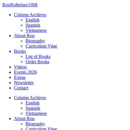
Ron
Rolheiser,OMI
Column Archives
English
Spanish
Vietnamese
About Ron
Biography
Curriculum Vitae
Books
List of Books
Order Books
Videos
Events 2026
Extras
Newsletter
Contact
Column Archives
English
Spanish
Vietnamese
About Ron
Biography
Curriculum Vitae