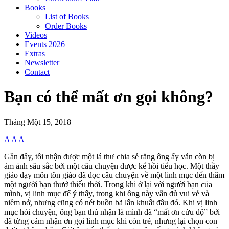
Books
List of Books
Order Books
Videos
Events 2026
Extras
Newsletter
Contact
Bạn có thể mất ơn gọi không?
Tháng Một 15, 2018
A
A
A
Gần đây, tôi nhận được một lá thư chia sẻ rằng ông ấy vẫn còn bị
ám ảnh sâu sắc bởi một câu chuyện được kể hồi tiểu học. Một thầy
giáo dạy môn tôn giáo đã đọc câu chuyện về một linh mục đến thăm
một người bạn thưở thiếu thời. Trong khi ở lại với người bạn của
mình, vị linh mục để ý thấy, trong khi ông này vẫn đủ vui vẻ và
niềm nở, nhưng cũng có nét buồn bã lẩn khuất đâu đó. Khi vị linh
mục hỏi chuyện, ông bạn thú nhận là mình đã “mất ơn cứu độ” bởi
đã từng cảm nhận ơn gọi linh mục khi còn trẻ, nhưng lại chọn con