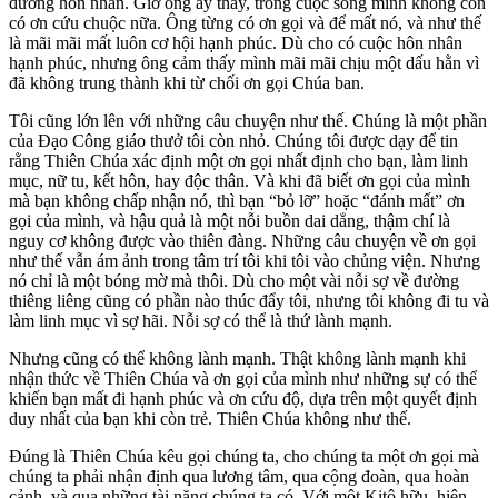
đường hôn nhân. Giờ ông ấy thấy, trong cuộc sống mình không còn
có ơn cứu chuộc nữa. Ông từng có ơn gọi và để mất nó, và như thế
là mãi mãi mất luôn cơ hội hạnh phúc. Dù cho có cuộc hôn nhân
hạnh phúc, nhưng ông cảm thấy mình mãi mãi chịu một dấu hằn vì
đã không trung thành khi từ chối ơn gọi Chúa ban.
Tôi cũng lớn lên với những câu chuyện như thế. Chúng là một phần
của Đạo Công giáo thưở tôi còn nhỏ. Chúng tôi được dạy để tin
rằng Thiên Chúa xác định một ơn gọi nhất định cho bạn, làm linh
mục, nữ tu, kết hôn, hay độc thân. Và khi đã biết ơn gọi của mình
mà bạn không chấp nhận nó, thì bạn “bỏ lỡ” hoặc “đánh mất” ơn
gọi của mình, và hậu quả là một nỗi buồn dai dẳng, thậm chí là
nguy cơ không được vào thiên đàng. Những câu chuyện về ơn gọi
như thế vẫn ám ảnh trong tâm trí tôi khi tôi vào chủng viện. Nhưng
nó chỉ là một bóng mờ mà thôi. Dù cho một vài nỗi sợ về đường
thiêng liêng cũng có phần nào thúc đẩy tôi, nhưng tôi không đi tu và
làm linh mục vì sợ hãi. Nỗi sợ có thể là thứ lành mạnh.
Nhưng cũng có thể không lành mạnh. Thật không lành mạnh khi
nhận thức về Thiên Chúa và ơn gọi của mình như những sự có thể
khiến bạn mất đi hạnh phúc và ơn cứu độ, dựa trên một quyết định
duy nhất của bạn khi còn trẻ. Thiên Chúa không như thế.
Đúng là Thiên Chúa kêu gọi chúng ta, cho chúng ta một ơn gọi mà
chúng ta phải nhận định qua lương tâm, qua cộng đoàn, qua hoàn
cảnh, và qua những tài năng chúng ta có. Với một Kitô hữu, hiện