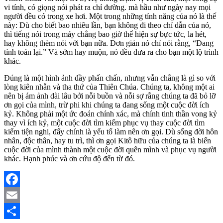
vi tính, có giọng nói phát ra chỉ đường. mà hầu như ngày nay mọi
người đều có trong xe hơi. Một trong những tính năng của nó là thế
này: Dù cho biết bao nhiêu lần, bạn không đi theo chỉ dẫn của nó,
thì tiếng nói trong máy chẳng bao giờ thể hiện sự bực tức, la hét,
hay không thèm nói với bạn nữa. Đơn giản nó chỉ nói rằng, “Đang
tính toán lại.” Và sớm hay muộn, nó đều đưa ra cho bạn một lộ trình
khác.
Đúng là một hình ảnh đầy phấn chấn, nhưng vẫn chẳng là gì so với
lòng kiên nhẫn và tha thứ của Thiên Chúa. Chúng ta, không một ai
nên bị ám ảnh dài lâu bởi nỗi buồn và nỗi sợ rằng chúng ta đã bỏ lỡ
ơn gọi của mình, trừ phi khi chúng ta đang sống một cuộc đời ích
kỷ. Không phải một ức đoán chính xác, mà chính tinh thần vong kỷ
thay vì ích kỷ, một cuộc đời tìm kiếm phục vụ thay cuộc đời tìm
kiếm tiện nghi, đấy chính là yếu tố làm nên ơn gọi. Dù sống đời hôn
nhân, độc thân, hay tu trì, thì ơn gọi Kitô hữu của chúng ta là biến
cuộc đời của mình thành một cuộc đời quên mình và phục vụ người
khác. Hạnh phúc và ơn cứu độ đến từ đó.
Facebook
Email