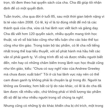
trọn, tôi đem theo hai quyển sách của cha. Cha đã giúp tôi nhận
định để có một quyết định.
Tuần trước, cha qua đời ở tuổi 85, sau một thời gian bệnh nặng vì
bị té vào năm 2008. Có lẽ, kỳ vĩ là từ đúng nhất để mô tả các
thành quả của cha, vừa cả hai lãnh vực viết lách và giảng dạy.
Cha đã viết hơn 120 quyển sách, nhiều quyển mang tính học
thuật, và vô số bài báo cũng như tiểu luận cho các báo thế tục
cũng như tôn giáo. Trong toàn bộ tác phẩm, có lẽ cha nổi tiếng
nhất trong thể loại tiểu thuyết, với số phát hành mà hầu hết các
văn sĩ phải ganh tỵ. Vì công trình đồ sộ và được nhiều người biết
đến, nên hay có những châm biếm trong lãnh vực học thuật cũng
như tôn giáo, kiểu: “Chưa có suy nghĩ nào của Andrew Greeley
mà chưa được xuất bản!” Tôi ở cả hai lãnh vực này nên có thể
cam đoan ganh tỵ không phải là chuyện lạ gì trong đó. Người ta
không ưa Greeley, hơn bất cứ lý do nào khác, có lẽ là do cha đã
làm được rất nhiều việc, chứ không phải vì khối lượng tác phẩm
đồ sộ để lại như nhiều người trong số chúng ta nghĩ.
Nhưng cũng có những lý do khác khiến cha bị chỉ trích, một trong