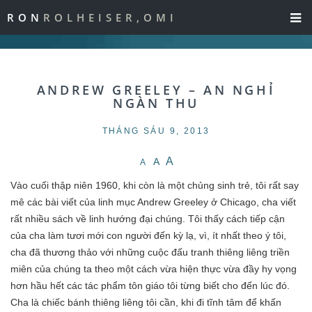
RON
ROLHEISER,OMI
ANDREW GREELEY – AN NGHỈ
NGÀN THU
THÁNG SÁU 9, 2013
A
A
A
Vào cuối thập niên 1960, khi còn là một chủng sinh trẻ, tôi rất say
mê các bài viết của linh mục Andrew Greeley ở Chicago, cha viết
rất nhiều sách về linh hướng đại chúng. Tôi thấy cách tiếp cận
của cha làm tươi mới con người đến kỳ lạ, vì, ít nhất theo ý tôi,
cha đã thương thảo với những cuộc đấu tranh thiêng liêng triền
miên của chúng ta theo một cách vừa hiện thực vừa đầy hy vọng
hơn hầu hết các tác phẩm tôn giáo tôi từng biết cho đến lúc đó.
Cha là chiếc bánh thiêng liêng tôi cần, khi đi tĩnh tâm để khấn