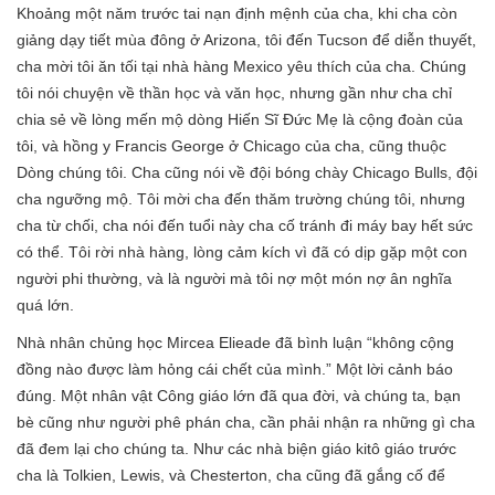
Khoảng một năm trước tai nạn định mệnh của cha, khi cha còn
giảng dạy tiết mùa đông ở Arizona, tôi đến Tucson để diễn thuyết,
cha mời tôi ăn tối tại nhà hàng Mexico yêu thích của cha. Chúng
tôi nói chuyện về thần học và văn học, nhưng gần như cha chỉ
chia sẻ về lòng mến mộ dòng Hiến Sĩ Đức Mẹ là cộng đoàn của
tôi, và hồng y Francis George ở Chicago của cha, cũng thuộc
Dòng chúng tôi. Cha cũng nói về đội bóng chày Chicago Bulls, đội
cha ngưỡng mộ. Tôi mời cha đến thăm trường chúng tôi, nhưng
cha từ chối, cha nói đến tuổi này cha cố tránh đi máy bay hết sức
có thể. Tôi rời nhà hàng, lòng cảm kích vì đã có dịp gặp một con
người phi thường, và là người mà tôi nợ một món nợ ân nghĩa
quá lớn.
Nhà nhân chủng học Mircea Elieade đã bình luận “không cộng
đồng nào được làm hỏng cái chết của mình.” Một lời cảnh báo
đúng. Một nhân vật Công giáo lớn đã qua đời, và chúng ta, bạn
bè cũng như người phê phán cha, cần phải nhận ra những gì cha
đã đem lại cho chúng ta. Như các nhà biện giáo kitô giáo trước
cha là Tolkien, Lewis, và Chesterton, cha cũng đã gắng cố để