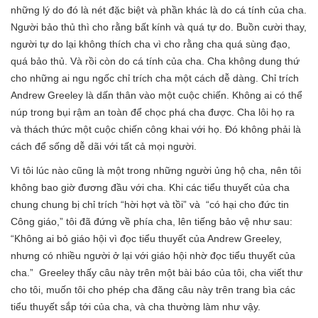
những lý do đó là nét đặc biệt và phần khác là do cá tính của cha.
Người bảo thủ thì cho rằng bất kính và quá tự do. Buồn cười thay,
người tự do lại không thích cha vì cho rằng cha quá sùng đạo,
quá bảo thủ. Và rồi còn do cá tính của cha. Cha không dung thứ
cho những ai ngu ngốc chỉ trích cha một cách dễ dàng. Chỉ trích
Andrew Greeley là dấn thân vào một cuộc chiến. Không ai có thể
núp trong bụi rậm an toàn để chọc phá cha được. Cha lôi họ ra
và thách thức một cuộc chiến công khai với họ. Đó không phải là
cách để sống dễ dãi với tất cả mọi người.
Vì tôi lúc nào cũng là một trong những người ủng hộ cha, nên tôi
không bao giờ đương đầu với cha. Khi các tiểu thuyết của cha
chung chung bị chỉ trích “hời hợt và tồi” và “có hại cho đức tin
Công giáo,” tôi đã đứng về phía cha, lên tiếng bảo vệ như sau:
“Không ai bỏ giáo hội vì đọc tiểu thuyết của Andrew Greeley,
nhưng có nhiều người ở lại với giáo hội nhờ đọc tiểu thuyết của
cha.” Greeley thấy câu này trên một bài báo của tôi, cha viết thư
cho tôi, muốn tôi cho phép cha đăng câu này trên trang bìa các
tiểu thuyết sắp tới của cha, và cha thường làm như vậy.