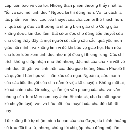
Lập luận bảo vệ của tôi: Những than phiền thường thấy nhất là:
“tồi và sặc mùi tính dục.” Ngược lại thì đúng hơn. Với tư cách là
tác phẩm văn học, các tiểu thuyết của cha còn bị thử thách hơn,
vì quá sùng đạo và thường là những biện giáo cho Công giáo
không được kín đáo lắm. Bất cứ ai đọc cho đúng tiểu thuyết của
cha cũng thấy đây là một người sốt sắng sâu sắc, quá yêu mến
giáo hội mình, và không tinh vi đủ khi bảo vệ giáo hội. Hơn nữa,
cha luôn luôn xem tính dục như một điều gì thiêng liêng. Các chỉ
trích không chấp nhận như thế nhưng đặc nét của cha khi viết về
tính dục rất gần với tinh thần của đức giáo hoàng Gioan Phaolô II
và quyển Thần học về Thân xác của ngài. Ngoài ra, sức mạnh
của các tiểu thuyết của cha nằm ở việc kể chuyện. Không một ai,
kể cả chính cha Greeley, lại lẫn lộn văn phong của cha với văn
phong của Toni Morrison hay John Steinbeck, cha là một người
kể chuyện tuyệt vời, và hầu hết tiểu thuyết của cha đều kể rất
hay.
Tôi không thể tự nhận mình là bạn của cha được, dù thỉnh thoảng
có trao đổi thư từ, nhưng chúng tôi chỉ gặp nhau đúng một lần.