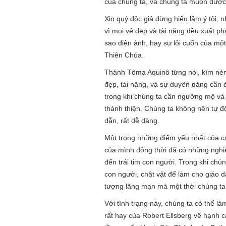
của chúng ta, và chúng ta muốn được
Xin quý độc giả đừng hiểu lầm ý tôi,
vì mọi vẻ đẹp và tài năng đều xuất p
sao điện ảnh, hay sự lôi cuốn của một
Thiên Chúa.
Thánh Tôma Aquinô từng nói, kìm nén 
đẹp, tài năng, và sự duyên dáng cần
trong khi chúng ta cần ngưỡng mộ và
thánh thiện. Chúng ta không nên tự đ
dẫn, rất dễ dàng.
Một trong những điểm yếu nhất của các 
của mình đồng thời đã có những nghiê
đến trái tim con người. Trong khi chú
con người, chật vật để làm cho giáo dâ
tượng lãng mạn mà một thời chúng ta
Với tình trạng này, chúng ta có thể 
rất hay của Robert Ellsberg về hạnh