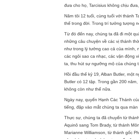
đưa cho họ, Tarcisius không chịu đưa
Năm tôi 12 tuổi, cùng tuổi với thánh 
thế trong đời. Trong trí tưởng tượng n
Từ đó đến nay, chúng ta đã đi một qu
những câu chuyện về các vị thánh thờ
như trong lý tưởng cao cả của mình, 
các ngôi sao ca nhạc, các vận động vi
ta, thu hút sự ngưỡng mộ của chúng 
Hồi đầu thế kỷ 19, Alban Butler, một 
Butler có 12 tập. Trong gần 200 năm, 
không còn như thế nữa.
Ngày nay, quyển Hạnh Các Thánh của B
tiếng, đập vào mắt chúng ta qua màn hì
Thực sự, chúng ta đã chuyển từ thánh
Aquinô sang Tom Brady, từ thánh Môn
Marianne Williamson, từ thánh gốc P