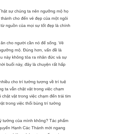
. Thật sự chúng ta nên ngưỡng mộ họ
ị thánh cho đến vẻ đẹp của một ngôi
 từ nguồn của mọi sự tốt đẹp là chính
a ăn cho người cần nó để sống. Vẻ
 ngưỡng mộ. Đúng hơn, vấn đề là
ều này không tỏa ra nhân đức và sự
ời buổi này, đây là chuyện rất hấp
hiều cho trí tưởng tượng về trí tuệ
g ta vẫn chật vật trong việc chạm
 chật vật trong việc chạm đến trái tim
ật trong việc thổi bùng trí tưởng
c lý tưởng của mình không? Tác phẩm
nh quyển Hạnh Các Thánh mới ngang