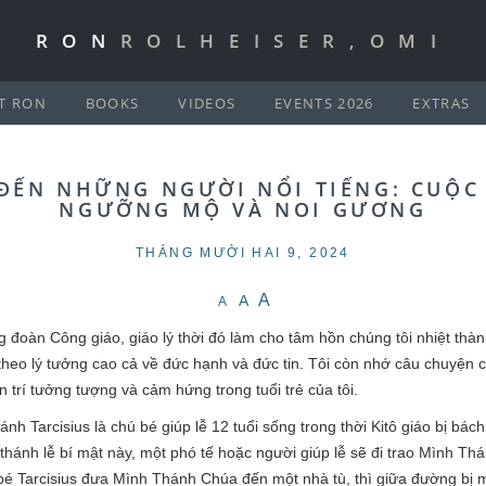
RON
ROLHEISER,OMI
T RON
BOOKS
VIDEOS
EVENTS 2026
EXTRAS
 ĐẾN NHỮNG NGƯỜI NỔI TIẾNG: CUỘC
NGƯỠNG MỘ VÀ NOI GƯƠNG
THÁNG MƯỜI HAI 9, 2024
A
A
A
ộng đoàn Công giáo, giáo lý thời đó làm cho tâm hồn chúng tôi nhiệt th
heo lý tưởng cao cả về đức hạnh và đức tin. Tôi còn nhớ câu chuyện c
n trí tưởng tượng và cảm hứng trong tuổi trẻ của tôi.
hánh Tarcisius là chú bé giúp lễ 12 tuổi sống trong thời Kitô giáo bị bá
 thánh lễ bí mật này, một phó tế hoặc người giúp lễ sẽ đi trao Mình T
bé Tarcisius đưa Mình Thánh Chúa đến một nhà tù, thì giữa đường bị m