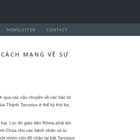
NEWSLETTER
CONTACT
 CÁCH MẠNG VỀ SỰ
ành qua các câu chuyện về các bậc tử
ủa Thánh Tarcisius ở thế kỷ thứ ba,
ch hại. Lúc đó giáo dân Rôma phải lén
hánh Chúa cho các bệnh nhân và tù
ột nhóm côn đồ chặn lại bắt Tarcisius