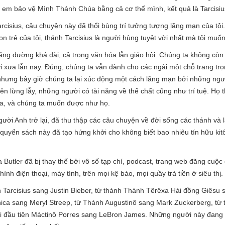
, em bảo vệ Mình Thánh Chúa bằng cả cơ thể mình, kết quả là Tarcisiu
Tarcisius, câu chuyện này đã thổi bùng trí tưởng tượng lãng mạn của tô
on trẻ của tôi, thánh Tarcisius là người hùng tuyệt vời nhất mà tôi muốn
ãng đường khá dài, cả trong văn hóa lẫn giáo hội. Chúng ta không còn
i xưa lẫn nay. Đúng, chúng ta vẫn dành cho các ngài một chỗ trang trọ
nhưng bây giờ chúng ta lại xúc động một cách lãng mạn bởi những người
ên lừng lẫy, những người có tài năng về thể chất cũng như trí tuệ. Họ 
ta, và chúng ta muốn được như họ.
người Anh trở lại, đã thu thập các câu chuyện về đời sống các thánh v
quyển sách này đã tạo hứng khởi cho không biết bao nhiêu tín hữu kitô
utler đã bị thay thế bởi vô số tạp chí, podcast, trang web đăng cuộc 
nh điện thoại, máy tính, trên mọi kệ báo, mọi quầy trả tiền ở siêu thị.
 Tarcisius sang Justin Bieber, từ thánh Thánh Têrêxa Hài đồng Giêsu s
ica sang Meryl Streep, từ Thánh Augustinô sang Mark Zuckerberg, từ 
hi đầu tiên Máctinô Porres sang LeBron James. Những người này đang 