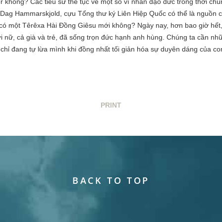
không? Các tiểu sử thế tục về một số vĩ nhân đạo đức trong thời chú
Dag Hammarskjold, cựu Tổng thư ký Liên Hiệp Quốc có thể là nguồn c
 có một Têrêxa Hài Đồng Giêsu mới không? Ngày nay, hơn bao giờ hết
 nữ, cả già và trẻ, đã sống trọn đức hạnh anh hùng. Chúng ta cần 
chỉ đang tự lừa mình khi đồng nhất tối giản hóa sự duyên dáng của co
PRINT
BACK TO TOP