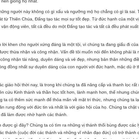
 nên giống họ nhất.
 những người này không có gì xấu và ngưỡng mộ họ chẳng có gì là sai
hát từ Thiên Chúa, Đấng tạo tác mọi sự tốt đẹp. Từ đức hạnh của một v
 vận động viên, tất cả đều do một Đấng tạo tác và tất cả đều phát xuất
lời khen cho người xứng đáng là một tội, vì chúng ta đang giấu đi củ
 được thừa nhận và công nhận. Vấn đề tôi muốn nói đến không phải là
 công nhận tài năng, duyên dáng và vẻ đẹp, nhưng bản thân những đi
ộng đồng nhất sự duyên dáng của con người với đức hạnh, mặc dù ở th
giáo hội thời nay, là trong khi chúng ta đã nâng cấp và thanh lọc rất n
n cứu Kinh thánh và thần học tốt hơn, lành mạnh hơn, thế nhưng chún
ng ta có thêm sức mạnh để thỏa mãn về mặt tri thức, nhưng chúng ta lại
n rung động với đức tin và nhất là với giáo hội của họ. Chúng ta chật v
 đã làm được nhờ hạnh các thánh.
làm được gì đây? Chúng ta có tìm ra những vị thánh thổi bùng được cá
 các thánh (cuộc đời các thánh và những vĩ nhân đạo đức) có trở thà