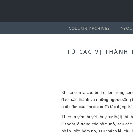
COLUMN ARCHIVES
ABOU
TỪ CÁC VỊ THÁNH
Khi tôi còn là cậu bé lớn lên trong c
đạo, các thánh và những người sống t
cuộc đời của Tarcisius đã tác động trê
Theo truyền thuyết (hay sự thật) thì t
lút xem lễ trong các hầm mộ, sau các
nhân. Một hôm nọ, sau thánh lễ, cậu 