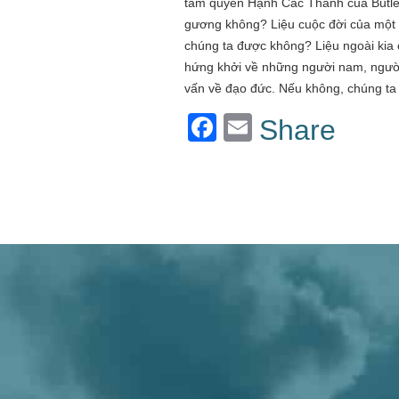
tầm quyển Hạnh Các Thánh của Butler 
gương không? Liệu cuộc đời của một 
chúng ta được không? Liệu ngoài kia
hứng khởi về những người nam, người
vấn về đạo đức. Nếu không, chúng ta 
Facebook
Email
Share