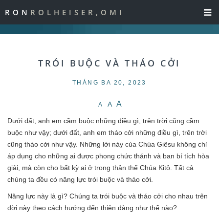
RON
ROLHEISER,OMI
TRÓI BUỘC VÀ THÁO CỞI
THÁNG BA 20, 2023
A
A
A
Dưới đất, anh em cầm buộc những điều gì, trên trời cũng cầm
buộc như vậy; dưới đất, anh em tháo cởi những điều gì, trên trời
cũng tháo cởi như vậy. Những lời này của Chúa Giêsu không chỉ
áp dụng cho những ai được phong chức thánh và ban bí tích hòa
giải, mà còn cho bất kỳ ai ở trong thân thể Chúa Kitô. Tất cả
chúng ta đều có năng lực trói buộc và tháo cởi.
Năng lực này là gì? Chúng ta trói buộc và tháo cởi cho nhau trên
đời này theo cách hướng đến thiên đàng như thế nào?