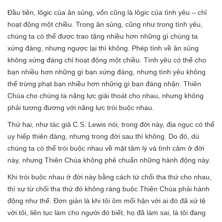
Đầu tiên, lôgic của ân sủng, vốn cũng là lôgic của tình yêu – chỉ
hoạt động một chiều. Trong ân sủng, cũng như trong tình yêu,
chúng ta có thể được trao tặng nhiều hơn những gì chúng ta
xứng đáng, nhưng ngược lại thì không. Phép tính về ân sủng
không xứng đáng chỉ hoạt động một chiều. Tình yêu có thể cho
bạn nhiều hơn những gì bạn xứng đáng, nhưng tình yêu không
thể trừng phạt bạn nhiều hơn những gì bạn đáng nhận. Thiên
Chúa cho chúng ta năng lực giải thoát cho nhau, nhưng không
phải tương đương với năng lực trói buộc nhau.
Thứ hai, như tác giả C.S. Lewis nói, trong đời này, địa ngục có thể
uy hiếp thiên đàng, nhưng trong đời sau thì không. Do đó, dù
chúng ta có thể trói buộc nhau về mặt tâm lý và tình cảm ở đời
này, nhưng Thiên Chúa không phê chuẩn những hành động này.
Khi trói buộc nhau ở đời này bằng cách từ chối tha thứ cho nhau,
thì sự từ chối tha thứ đó không ràng buộc Thiên Chúa phải hành
động như thế. Đơn giản là khi tôi ôm mối hận với ai đó đã xử tệ
với tôi, liên tục làm cho người đó biết, họ đã làm sai, là tôi đang