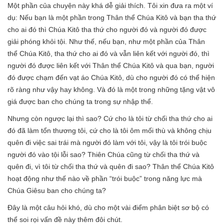
Một phần của chuyện này khá dễ giải thích. Tôi xin đưa ra một ví
dụ: Nếu bạn là một phần trong Thân thể Chúa Kitô và bạn tha thứ
cho ai đó thì Chúa Kitô tha thứ cho người đó và người đó được
giải phóng khỏi tội. Như thế, nếu bạn, như một phần của Thân
thể Chúa Kitô, tha thứ cho ai đó và vẫn liên kết với người đó, thì
người đó được liên kết với Thân thể Chúa Kitô và qua bạn, người
đó được chạm đến vạt áo Chúa Kitô, dù cho người đó có thể hiện
rõ ràng như vậy hay không. Và đó là một trong những tặng vật vô
giá được ban cho chúng ta trong sự nhập thể.
Nhưng còn ngược lại thì sao? Cứ cho là tôi từ chối tha thứ cho ai
đó đã làm tổn thương tôi, cứ cho là tôi ôm mối thù và không chịu
quên đi việc sai trái mà người đó làm với tôi, vậy là tôi trói buộc
người đó vào tội lỗi sao? Thiên Chúa cũng từ chối tha thứ và
quên đi, vì tôi từ chối tha thứ và quên đi sao? Thân thể Chúa Kitô
hoạt động như thế nào về phần “trói buộc” trong năng lực mà
Chúa Giêsu ban cho chúng ta?
Đây là một câu hỏi khó, dù cho một vài điểm phân biệt sơ bộ có
thể soi rọi vấn đề này thêm đôi chút.