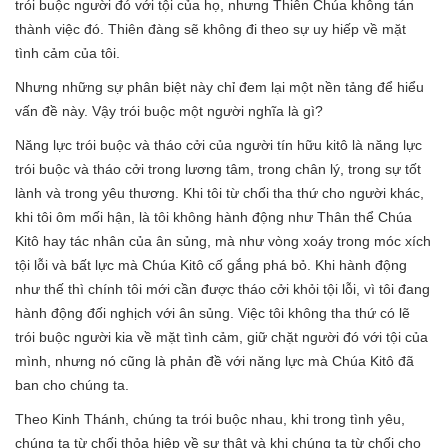
trói buộc người đó với tội của họ, nhưng Thiên Chúa không tán
thành việc đó. Thiên đàng sẽ không đi theo sự uy hiếp về mặt
tình cảm của tôi.
Nhưng những sự phân biệt này chỉ đem lại một nền tảng để hiểu
vấn đề này. Vậy trói buộc một người nghĩa là gì?
Năng lực trói buộc và tháo cởi của người tín hữu kitô là năng lực
trói buộc và tháo cởi trong lương tâm, trong chân lý, trong sự tốt
lành và trong yêu thương. Khi tôi từ chối tha thứ cho người khác,
khi tôi ôm mối hận, là tôi không hành động như Thân thể Chúa
Kitô hay tác nhân của ân sủng, mà như vòng xoáy trong móc xích
tội lỗi và bất lực mà Chúa Kitô cố gắng phá bỏ. Khi hành động
như thế thì chính tôi mới cần được tháo cởi khỏi tội lỗi, vì tôi đang
hành động đối nghịch với ân sủng. Việc tôi không tha thứ có lẽ
trói buộc người kia về mặt tình cảm, giữ chặt người đó với tội của
mình, nhưng nó cũng là phản đề với năng lực mà Chúa Kitô đã
ban cho chúng ta.
Theo Kinh Thánh, chúng ta trói buộc nhau, khi trong tình yêu,
chúng ta từ chối thỏa hiệp về sự thật và khi chúng ta từ chối cho