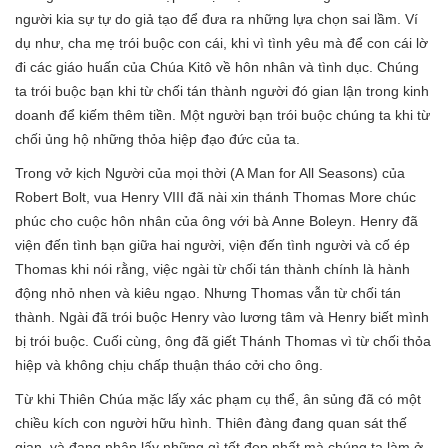
người kia sự tự do giả tạo để đưa ra những lựa chọn sai lầm. Ví
dụ như, cha mẹ trói buộc con cái, khi vì tình yêu mà để con cái lờ
đi các giáo huấn của Chúa Kitô về hôn nhân và tình dục. Chúng
ta trói buộc bạn khi từ chối tán thành người đó gian lận trong kinh
doanh để kiếm thêm tiền. Một người bạn trói buộc chúng ta khi từ
chối ủng hộ những thỏa hiệp đạo đức của ta.
Trong vở kịch Người của mọi thời (A Man for All Seasons) của
Robert Bolt, vua Henry VIII đã nài xin thánh Thomas More chúc
phúc cho cuộc hôn nhân của ông với bà Anne Boleyn. Henry đã
viện đến tình bạn giữa hai người, viện đến tình người và cố ép
Thomas khi nói rằng, việc ngài từ chối tán thành chính là hành
động nhỏ nhen và kiêu ngạo. Nhưng Thomas vẫn từ chối tán
thành. Ngài đã trói buộc Henry vào lương tâm và Henry biết mình
bị trói buộc. Cuối cùng, ông đã giết Thánh Thomas vì từ chối thỏa
hiệp và không chịu chấp thuận tháo cởi cho ông.
Từ khi Thiên Chúa mặc lấy xác phạm cụ thể, ân sủng đã có một
chiều kích con người hữu hình. Thiên đàng đang quan sát thế
gian, và đang nhận lấy những gì tốt đẹp nhất mà chúng ta làm ở