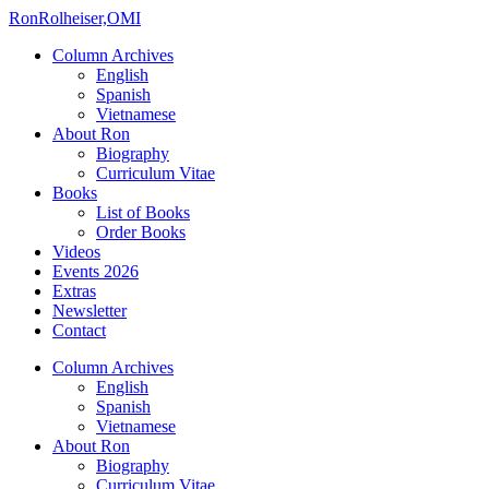
Ron
Rolheiser,OMI
Column Archives
English
Spanish
Vietnamese
About Ron
Biography
Curriculum Vitae
Books
List of Books
Order Books
Videos
Events 2026
Extras
Newsletter
Contact
Column Archives
English
Spanish
Vietnamese
About Ron
Biography
Curriculum Vitae