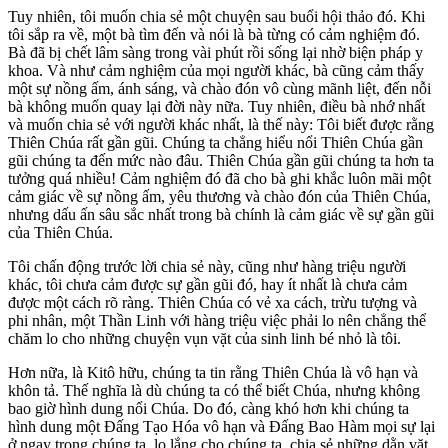
Tuy nhiên, tôi muốn chia sẻ một chuyện sau buổi hội thảo đó. Khi
tôi sắp ra về, một bà tìm đến và nói là bà từng có cảm nghiệm đó.
Bà đã bị chết lâm sàng trong vài phút rồi sống lại nhờ biện pháp y
khoa. Và như cảm nghiệm của mọi người khác, bà cũng cảm thấy
một sự nồng ấm, ánh sáng, và chào đón vô cùng mãnh liệt, đến nỗi
bà không muốn quay lại đời này nữa. Tuy nhiên, điều bà nhớ nhất
và muốn chia sẻ với người khác nhất, là thế này: Tôi biết được rằng
Thiên Chúa rất gần gũi. Chúng ta chẳng hiểu nổi Thiên Chúa gần
gũi chúng ta đến mức nào đâu. Thiên Chúa gần gũi chúng ta hơn ta
tưởng quá nhiều! Cảm nghiệm đó đã cho bà ghi khắc luôn mãi một
cảm giác về sự nồng ấm, yêu thương và chào đón của Thiên Chúa,
nhưng dấu ấn sâu sắc nhất trong bà chính là cảm giác về sự gần gũi
của Thiên Chúa.
Tôi chấn động trước lời chia sẻ này, cũng như hàng triệu người
khác, tôi chưa cảm được sự gần gũi đó, hay ít nhất là chưa cảm
được một cách rõ ràng. Thiên Chúa có vẻ xa cách, trừu tượng và
phi nhân, một Thần Linh với hàng triệu việc phải lo nên chẳng thể
chăm lo cho những chuyện vụn vặt của sinh linh bé nhỏ là tôi.
Hơn nữa, là Kitô hữu, chúng ta tin rằng Thiên Chúa là vô hạn và
khôn tả. Thế nghĩa là dù chúng ta có thể biết Chúa, nhưng không
bao giờ hình dung nổi Chúa. Do đó, càng khó hơn khi chúng ta
hình dung một Đấng Tạo Hóa vô hạn và Đấng Bao Hàm mọi sự lại
ở ngay trong chúng ta, lo lắng cho chúng ta, chia sẻ những dằn vặt