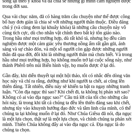
sống lại theo y khoa và đã chia sẻ những gì mình cảm nghiệm được
trong đời sau.
Qua vài chục năm, đã có hàng trăm câu chuyện như thế được công
bố hay đơn giản là chia sẻ với những người thân thuộc. Điều đáng
chú ý (và cũng đem lại khuây khỏa) là những câu chuyện này vô
cùng tích cực, dù cho nhân vật chính theo bất kỳ tôn giáo nào.
Trong hầu như mọi trường hợp, dù rất khó tả, nhưng họ đều cảm
nghiệm được một cảm giác yêu thương nồng ấm rất gần gũi, ánh
sáng và sự chào đón, và một số người còn gặp được những người
thân đã qua đời, đôi khi là những người thân mà chưa biết. Và trong
hầu như mọi trường hợp, họ không muốn trở lại cuộc sống này, như
thánh Phêrô trên núi Biến hình vậy, họ muốn được ở lại đó.
Gần đây, khi diễn thuyết tại một hội thảo, tôi có nhắc đến dòng văn
học này và chỉ ra rằng, dường như khi người ta chết, ai cũng lên
thiên đàng. Tất nhiên, điều này sẽ khiến ta bật ra ngay những tranh
luận. “Còn địa ngục thì sao? Khi chết đi, ta không bị phán xét sao?
Không có ai vào địa ngục sao?” Câu trả lời của tôi cho những câu
hỏi này, là trong khi tất cả chúng ta đều lên thiên đàng sau khi chết,
nhưng tùy vào khuynh hướng đạo đức và tâm linh của mình, có thể
chúng ta lại không muốn ở lại đó. Như Chúa Giêsu đã nói, địa ngục
là một lựa chọn, thật sự là một lựa chọn, và chính chúng ta phán xét
mình. Thiên Chúa không đẩy ai vào địa ngục cả. Địa ngục là do
chúng ta chọn.