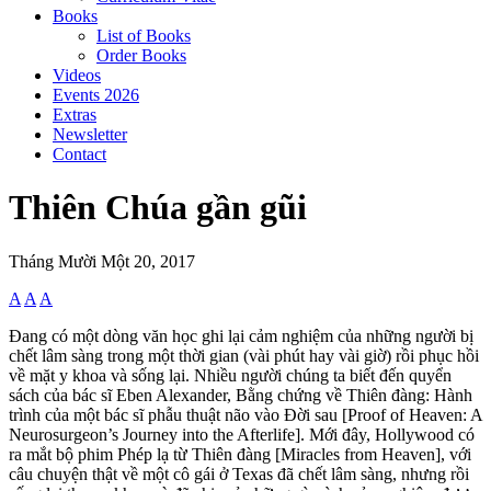
Books
List of Books
Order Books
Videos
Events 2026
Extras
Newsletter
Contact
Thiên Chúa gần gũi
Tháng Mười Một 20, 2017
A
A
A
Đang có một dòng văn học ghi lại cảm nghiệm của những người bị
chết lâm sàng trong một thời gian (vài phút hay vài giờ) rồi phục hồi
về mặt y khoa và sống lại. Nhiều người chúng ta biết đến quyển
sách của bác sĩ Eben Alexander, Bằng chứng về Thiên đàng: Hành
trình của một bác sĩ phẫu thuật não vào Đời sau [Proof of Heaven: A
Neurosurgeon’s Journey into the Afterlife]. Mới đây, Hollywood có
ra mắt bộ phim Phép lạ từ Thiên đàng [Miracles from Heaven], với
câu chuyện thật về một cô gái ở Texas đã chết lâm sàng, nhưng rồi