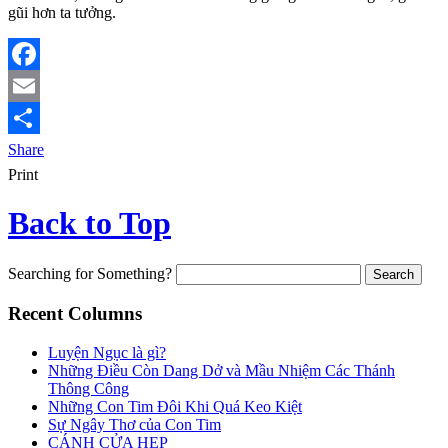
gũi hơn ta tưởng.
Facebook
Email
Share
Print
Back to Top
Searching for Something?
Recent Columns
Luyện Ngục là gì?
Những Điều Còn Dang Dở và Mầu Nhiệm Các Thánh
Thông Công
Những Con Tim Đôi Khi Quá Keo Kiệt
Sự Ngây Thơ của Con Tim
CÁNH CỬA HẸP