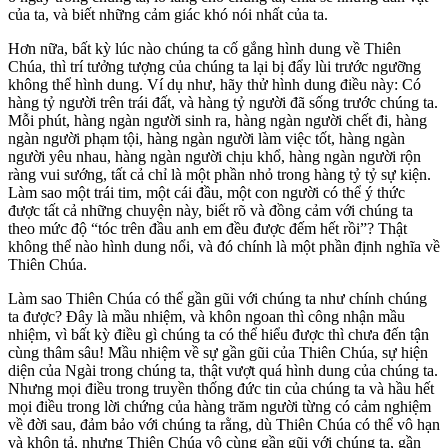
của ta, và biết những cảm giác khó nói nhất của ta.
Hơn nữa, bất kỳ lúc nào chúng ta cố gắng hình dung về Thiên
Chúa, thì trí tưởng tượng của chúng ta lại bị đẩy lùi trước ngưỡng
không thể hình dung. Ví dụ như, hãy thử hình dung điều này: Có
hàng tỷ người trên trái đất, và hàng tỷ người đã sống trước chúng ta.
Mỗi phút, hàng ngàn người sinh ra, hàng ngàn người chết đi, hàng
ngàn người phạm tội, hàng ngàn người làm việc tốt, hàng ngàn
người yêu nhau, hàng ngàn người chịu khổ, hàng ngàn người rộn
ràng vui sướng, tất cả chỉ là một phần nhỏ trong hàng tỷ tỷ sự kiện.
Làm sao một trái tim, một cái đầu, một con người có thể ý thức
được tất cả những chuyện này, biết rõ và đồng cảm với chúng ta
theo mức độ “tóc trên đầu anh em đều được đếm hết rồi”? Thật
không thể nào hình dung nổi, và đó chính là một phần định nghĩa về
Thiên Chúa.
Làm sao Thiên Chúa có thể gần gũi với chúng ta như chính chúng
ta được? Đây là mầu nhiệm, và khôn ngoan thì công nhận mầu
nhiệm, vì bất kỳ điều gì chúng ta có thể hiểu được thì chưa đến tận
cùng thâm sâu! Mầu nhiệm về sự gần gũi của Thiên Chúa, sự hiện
diện của Ngài trong chúng ta, thật vượt quá hình dung của chúng ta.
Nhưng mọi điều trong truyền thống đức tin của chúng ta và hầu hết
mọi điều trong lời chứng của hàng trăm người từng có cảm nghiệm
về đời sau, đảm bảo với chúng ta rằng, dù Thiên Chúa có thể vô hạn
và khôn tả, nhưng Thiên Chúa vô cùng gần gũi với chúng ta, gần