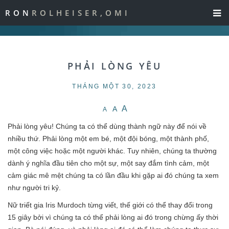
RON
ROLHEISER,OMI
PHẢI LÒNG YÊU
THÁNG MỘT 30, 2023
A
A
A
Phải lòng yêu! Chúng ta có thể dùng thành ngữ này để nói về
nhiều thứ. Phải lòng một em bé, một đội bóng, một thành phố,
một công việc hoặc một người khác. Tuy nhiên, chúng ta thường
dành ý nghĩa đầu tiên cho một sự, một say đắm tình cảm, một
cảm giác mê mệt chúng ta có lần đầu khi gặp ai đó chúng ta xem
như người tri kỷ.
Nữ triết gia Iris Murdoch từng viết, thế giới có thể thay đổi trong
15 giây bởi vì chúng ta có thể phải lòng ai đó trong chừng ấy thời