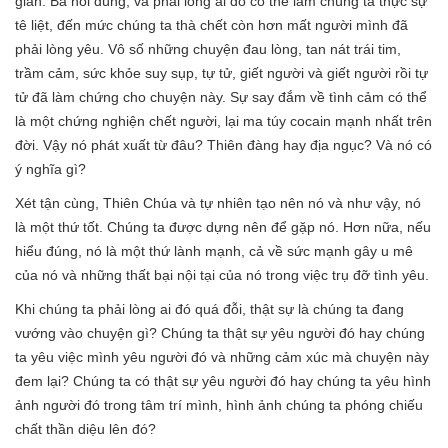
gian. Bà nói đúng, và phải lòng ai đó có thể làm chúng ta thực sự
tê liệt, đến mức chúng ta thà chết còn hơn mất người mình đã
phải lòng yêu. Vô số những chuyện đau lòng, tan nát trái tim,
trầm cảm, sức khỏe suy sụp, tự tử, giết người và giết người rồi tự
tử đã làm chứng cho chuyện này. Sự say đắm về tình cảm có thể
là một chứng nghiện chết người, lại ma túy cocain mạnh nhất trên
đời. Vậy nó phát xuất từ đâu? Thiên đàng hay địa ngục? Và nó có
ý nghĩa gì?
Xét tận cùng, Thiên Chúa và tự nhiên tạo nên nó và như vậy, nó
là một thứ tốt. Chúng ta được dựng nên để gặp nó. Hơn nữa, nếu
hiểu đúng, nó là một thứ lành mạnh, cả về sức mạnh gây u mê
của nó và những thất bại nội tại của nó trong việc trụ đỡ tình yêu.
Khi chúng ta phải lòng ai đó quá đỗi, thật sự là chúng ta đang
vướng vào chuyện gì? Chúng ta thật sự yêu người đó hay chúng
ta yêu việc mình yêu người đó và những cảm xúc mà chuyện này
đem lại? Chúng ta có thật sự yêu người đó hay chúng ta yêu hình
ảnh người đó trong tâm trí mình, hình ảnh chúng ta phóng chiếu
chất thần diệu lên đó?