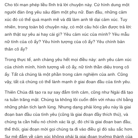
Cho tôi mạn phép liều lĩnh trả lời chuyện này. Cứ hình dung một
người đàn ông yêu sâu đậm một phụ nữ. Ban đầu, những cảm
xúc đó có thể quá mạnh mẽ và đã làm anh tê dại cảm xúc. Tuy
nhiên, trong toàn bộ chuyện này, có một câu hỏi cần được trả lời:
anh thật sự yêu ai hay cái gì? Yêu cảm xúc của mình? Yêu mẫu
nữ tính của cô ấy? Yêu hình tượng của cô ấy? Yêu chính bản
thân cô ấy?
Trong thực tế, anh chàng yêu hết mọi điều này: anh yêu cảm xúc
của chính mình, hình tượng về cô ấy, nữ tính thần diệu trong cô
ấy. Tất cả chúng là một phần trong cảm nghiệm của anh. Cũng
vậy, tất cả chúng có thể lành mạnh ở giai đoạn đầu của tình yêu.
Thiên Chúa đã tạo ra sự say đắm tình cảm, cũng như Ngài đã tạo
ra tuần trăng mật. Chúng ta không lôi cuốn đến với nhau chỉ bằng
những phân tích lạnh lùng. Nhưng dạng phải lòng yêu này là giai
đoạn ban đầu của tình yêu (cũng là giai đoạn đầy thích thú), và
chúng ta cần hiểu nó chính xác là gì, đó chỉ là giai đoạn ban đầu,
thế thôi, giai đoạn mời gọi chúng ta đi vào điều gì đó sâu sắc hơn.
Sự mê đắm về cảm xúc không phải là giai đoạn trưởng thành của