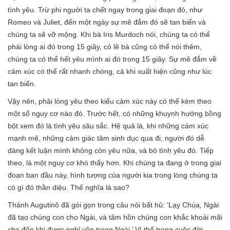
tình yêu. Trừ phi người ta chết ngay trong giai đoạn đó, như
Romeo và Juliet, đến một ngày sự mê đắm đó sẽ tan biến và
chúng ta sẽ vỡ mộng. Khi bà Iris Murdoch nói, chúng ta có thể
phải lòng ai đó trong 15 giây, có lẽ bà cũng có thể nói thêm,
chúng ta có thể hết yêu mình ai đó trong 15 giây. Sự mê đắm về
cảm xúc có thể rất nhanh chóng, cả khi xuất hiện cũng như lúc
tan biến.
Vậy nên, phải lòng yêu theo kiểu cảm xúc này có thể kèm theo
một số nguy cơ nào đó. Trước hết, có những khuynh hướng bồng
bột xem đó là tình yêu sâu sắc. Hệ quả là, khi những cảm xúc
mạnh mẽ, những cảm giác tâm sinh dục qua đi, người đó dễ
dàng kết luận mình không còn yêu nữa, và bỏ tình yêu đó. Tiếp
theo, là một nguy cơ khó thấy hơn. Khi chúng ta đang ở trong giai
đoạn ban đầu này, hình tượng của người kia trong lòng chúng ta
có gì đó thần diệu. Thế nghĩa là sao?
Thánh Augutinô đã gói gọn trong câu nói bất hủ: ‘Lạy Chúa, Ngài
đã tạo chúng con cho Ngài, và tâm hồn chúng con khắc khoải mãi
cho đến khi được nghỉ yên trong Ngài.’ Vì thế trong cuộc đời,