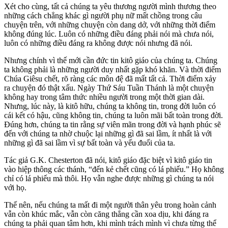
Xét cho cùng, tất cả chúng ta yêu thương người mình thương theo
những cách chẳng khác gì người phụ nữ mất chồng trong câu
chuyện trên, với những chuyện còn dang dở, với những thời điểm
không đúng lúc. Luôn có những điều đáng phải nói mà chưa nói,
luôn có những điều đáng ra không được nói nhưng đã nói.
Nhưng chính vì thế mới cần đức tin kitô giáo của chúng ta. Chúng
ta không phải là những người duy nhất gặp khó khăn. Và thời điểm
Chúa Giêsu chết, rõ ràng các môn đệ đã mất tất cả. Thời điểm xảy
ra chuyện đó thật xấu. Ngày Thứ Sáu Tuần Thánh là một chuyện
không hay trong tâm thức nhiều người trong một thời gian dài.
Nhưng, lúc này, là kitô hữu, chúng ta không tin, trong đời luôn có
cái kết có hậu, cũng không tin, chúng ta luôn mãi bất toàn trong đời.
Đúng hơn, chúng ta tin rằng sự viên mãn trong đời và hạnh phúc sẽ
đến với chúng ta nhờ chuộc lại những gì đã sai lầm, ít nhất là với
những gì đã sai lầm vì sự bất toàn và yếu đuối của ta.
Tác giả G.K. Chesterton đã nói, kitô giáo đặc biệt vì kitô giáo tin
vào hiệp thông các thánh, “đến kẻ chết cũng có lá phiếu.” Họ không
chỉ có lá phiếu mà thôi. Họ vẫn nghe được những gì chúng ta nói
với họ.
Thế nên, nếu chúng ta mất đi một người thân yêu trong hoàn cảnh
vẫn còn khúc mắc, vẫn còn căng thẳng cần xoa dịu, khi đáng ra
chúng ta phải quan tâm hơn, khi mình trách mình vì chưa từng thể