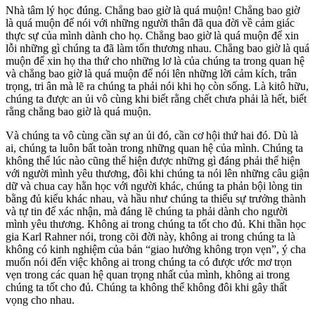
Nhà tâm lý học đúng. Chẳng bao giờ là quá muộn! Chẳng bao giờ
là quá muộn để nói với những người thân đã qua đời về cảm giác
thực sự của mình dành cho họ. Chẳng bao giờ là quá muộn để xin
lỗi những gì chúng ta đã làm tổn thương nhau. Chẳng bao giờ là quá
muộn để xin họ tha thứ cho những lơ là của chúng ta trong quan hệ
và chẳng bao giờ là quá muộn để nói lên những lời cảm kích, trân
trọng, tri ân mà lẽ ra chúng ta phải nói khi họ còn sống. Là kitô hữu,
chúng ta được an ủi vô cùng khi biết rằng chết chưa phải là hết, biết
rằng chẳng bao giờ là quá muộn.
Và chúng ta vô cùng cần sự an ủi đó, cần cơ hội thứ hai đó. Dù là
ai, chúng ta luôn bất toàn trong những quan hệ của mình. Chúng ta
không thể lúc nào cũng thể hiện được những gì đáng phải thể hiện
với người mình yêu thương, đôi khi chúng ta nói lên những câu giận
dữ và chua cay hằn học với người khác, chúng ta phản bội lòng tin
bằng đủ kiểu khác nhau, và hầu như chúng ta thiếu sự trưởng thành
và tự tin để xác nhận, mà đáng lẽ chúng ta phải dành cho người
mình yêu thương. Không ai trong chúng ta tốt cho đủ. Khi thần học
gia Karl Rahner nói, trong cõi đời này, không ai trong chúng ta là
không có kinh nghiệm của bản “giao hưởng không trọn vẹn”, ý cha
muốn nói đến việc không ai trong chúng ta có được ước mơ trọn
vẹn trong các quan hệ quan trọng nhất của mình, không ai trong
chúng ta tốt cho đủ. Chúng ta không thể không đôi khi gây thất
vọng cho nhau.