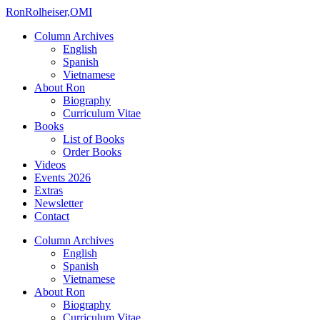
Ron
Rolheiser,OMI
Column Archives
English
Spanish
Vietnamese
About Ron
Biography
Curriculum Vitae
Books
List of Books
Order Books
Videos
Events 2026
Extras
Newsletter
Contact
Column Archives
English
Spanish
Vietnamese
About Ron
Biography
Curriculum Vitae