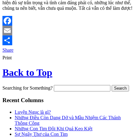
hiện đủ sự trân trọng và tình cảm đáng phải có, những lúc như thế,
chúng ta nên biết, vẫn chưa quá muộn. Tất cả vẫn có thể làm được!
Facebook
Email
Share
Print
Back to Top
Searching for Something?
Recent Columns
Luyện Ngục là gì?
Những Điều Còn Dang Dở và Mầu Nhiệm Các Thánh
Thông Công
Những Con Tim Đôi Khi Quá Keo Kiệt
Sự Ngây Thơ của Con Tim