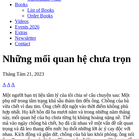
Books
List of Books
Order Books
Videos
Events 2026
Extras
Newsletter
Contact
Những mối quan hệ chưa trọn
Tháng Tám 21, 2023
A
A
A
Một người bạn trị liệu tâm lý của tôi chia sẻ câu chuyện sau: Một
phụ nữ trong tâm trạng khá sầu thảm tìm đến ông. Chồng của bà
vừa chết vì đau tim. Ông chết đột ngột vào thời điểm không phù
hợp nhất. Họ kết hôn đã ba mươi năm và trong những năm tháng
này, mối quan hệ của họ chưa từng bị khủng hoảng nặng nề. Thế
mà vào ngày chồng bà chết, họ đã cãi nhau về một vấn đề rất quan
trọng và đã leo thang đến mức họ thốt những lời ác ý cay độc với
nhau. Kích động và giận dữ, chồng của bà lao khỏi phòng, ông nói