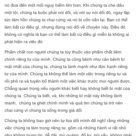
nó đưa đến một mối nguy hiểm lớn hơn. Khi chúng ta che dấu
một tội, chúng ta buộc phải nói dối, và với sự nói dối đó, ngay lập
tức tâm hồn chúng ta chai cứng và nó bị uốn nắn lại. Bạn có thể
làm bất cứ điều gì, nhưng đừng nói dối về chuyện này. Điều đó
không có nghĩa là bạn có thể làm bất cứ điều gì miễn là không ai
phát hiện ra việc đó.
Phẩm chất con người chúng ta tùy thuộc vào phẩm chất liêm
chính riêng tư của mình. Chúng ta cũng bệnh như căn bệnh bí
mật nhất của chúng ta, chúng ta lành mạnh như đức hạnh riêng
tư của mình. Chúng ta không thể làm một việc trong riêng tư và
rồi phô ra và tuyên bố thành một việc khác trước mọi người được.
Chẳng quan trọng nếu người khác biết hay không biết bí mật của
chúng ta. Chúng ta biết, và, khi những bí mật này không lành
mạnh, chúng ta ghét chính mình và quả tim chúng ta trở nên
chai cứng vì chúng ta sống trong giả dối.
Chúng ta không bao giờ nên tự lừa dối mình để nghĩ rằng những
việc chúng ta làm trong riêng tư, gồm cả những hành vi rất nhỏ
như không trung tín, dễ dãi, mù quáng, đố kỵ, nói xấu, không phải