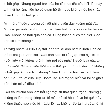
bị bắt gặp. Nhưng người bạn của họ tiếp tục đặt câu hỏi, lần này
anh hỏi họ rằng liệu họ có quan hệ tình dục không nếu họ chắc
chắn không bị bắt gặp:
Anh nói : “Tưởng tượng có một phi thuyền đáp xuống mặt đất.
Một cô gái xinh đẹp bước ra. Bạn làm tình với cô và cô trở lại sao
Hỏa. Không có hậu quả nào cả. Cũng không ai có thể biết. Các
anh có làm không?”
Trưởng nhóm là Billy Crystal, anh trả lời anh ngờ là luôn luôn có
thể bị bắt gặp. Anh nói: “Các bạn luôn bị bắt gặp, mọi người sẽ
ngửi thấy mùi không thành thật nơi các anh.” Người bạn của anh
quả quyết: “Nhưng nếu thật sự có thể quan hệ tình dục mà không
bị bắt gặp. Anh có làm không? Nếu không ai biết việc anh làm
cả?” Câu trả lời của Billy Crystal là: “Nhưng tôi biết, và tôi sẽ ghét
bản thân tôi về điều đó!”
Câu trả lời của anh làm nổi bật một sự thật quan trọng. Những gì
chúng ta làm trong riêng tư, bí mật, nó có hệ quả và hệ quả này
không thuộc vào việc bí mật bị lộ hay không. Sự tai hại của nó thì