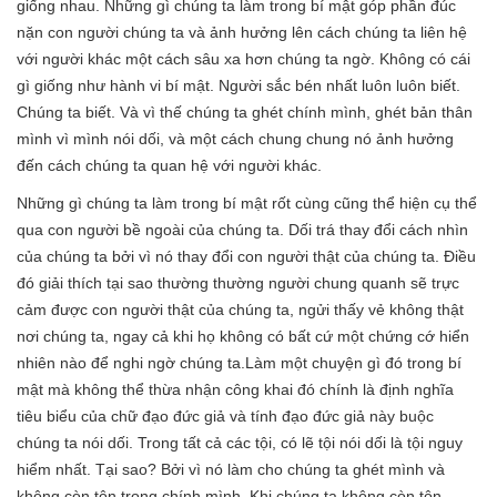
giống nhau. Những gì chúng ta làm trong bí mật góp phần đúc
nặn con người chúng ta và ảnh hưởng lên cách chúng ta liên hệ
với người khác một cách sâu xa hơn chúng ta ngờ. Không có cái
gì giống như hành vi bí mật. Người sắc bén nhất luôn luôn biết.
Chúng ta biết. Và vì thế chúng ta ghét chính mình, ghét bản thân
mình vì mình nói dối, và một cách chung chung nó ảnh hưởng
đến cách chúng ta quan hệ với người khác.
Những gì chúng ta làm trong bí mật rốt cùng cũng thể hiện cụ thể
qua con người bề ngoài của chúng ta. Dối trá thay đổi cách nhìn
của chúng ta bởi vì nó thay đổi con người thật của chúng ta. Điều
đó giải thích tại sao thường thường người chung quanh sẽ trực
cảm được con người thật của chúng ta, ngửi thấy vẻ không thật
nơi chúng ta, ngay cả khi họ không có bất cứ một chứng cớ hiển
nhiên nào để nghi ngờ chúng ta.Làm một chuyện gì đó trong bí
mật mà không thể thừa nhận công khai đó chính là định nghĩa
tiêu biểu của chữ đạo đức giả và tính đạo đức giả này buộc
chúng ta nói dối. Trong tất cả các tội, có lẽ tội nói dối là tội nguy
hiểm nhất. Tại sao? Bởi vì nó làm cho chúng ta ghét mình và
không còn tôn trọng chính mình. Khi chúng ta không còn tôn