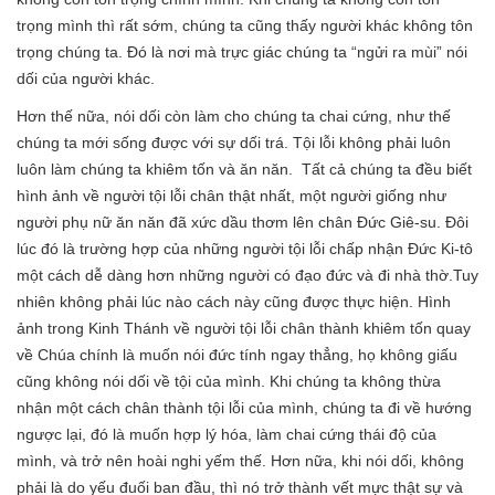
trọng mình thì rất sớm, chúng ta cũng thấy người khác không tôn
trọng chúng ta. Đó là nơi mà trực giác chúng ta “ngửi ra mùi” nói
dối của người khác.
Hơn thế nữa, nói dối còn làm cho chúng ta chai cứng, như thế
chúng ta mới sống được với sự dối trá. Tội lỗi không phải luôn
luôn làm chúng ta khiêm tốn và ăn năn. Tất cả chúng ta đều biết
hình ảnh về người tội lỗi chân thật nhất, một người giống như
người phụ nữ ăn năn đã xức dầu thơm lên chân Đức Giê-su. Đôi
lúc đó là trường hợp của những người tội lỗi chấp nhận Đức Ki-tô
một cách dễ dàng hơn những người có đạo đức và đi nhà thờ.Tuy
nhiên không phải lúc nào cách này cũng được thực hiện. Hình
ảnh trong Kinh Thánh về người tội lỗi chân thành khiêm tốn quay
về Chúa chính là muốn nói đức tính ngay thẳng, họ không giấu
cũng không nói dối về tội của mình. Khi chúng ta không thừa
nhận một cách chân thành tội lỗi của mình, chúng ta đi về hướng
ngược lại, đó là muốn hợp lý hóa, làm chai cứng thái độ của
mình, và trở nên hoài nghi yếm thế. Hơn nữa, khi nói dối, không
phải là do yếu đuối ban đầu, thì nó trở thành vết mực thật sự và