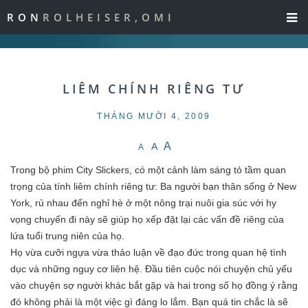
RON
ROLHEISER,OMI
LIÊM CHÍNH RIÊNG TƯ
THÁNG MƯỜI 4, 2009
A
A
A
Trong bộ phim City Slickers, có một cảnh làm sáng tỏ tầm quan
trọng của tính liêm chính riêng tư: Ba người bạn thân sống ở New
York, rủ nhau đến nghỉ hè ở một nông trại nuôi gia súc với hy
vọng chuyến đi này sẽ giúp họ xếp đặt lại các vấn đề riêng của
lứa tuổi trung niên của họ.
Họ vừa cưỡi ngựa vừa thảo luận về đạo đức trong quan hệ tình
dục và những nguy cơ liên hệ. Đầu tiên cuộc nói chuyện chủ yếu
vào chuyện sợ người khác bắt gặp và hai trong số họ đồng ý rằng
đó không phải là một việc gì đáng lo lắm. Bạn quá tin chắc là sẽ