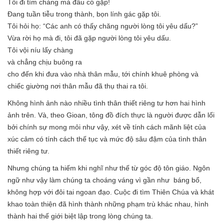
Tôi đi tìm chàng mà đâu có gặp!
Đang tuần tiễu trong thành, bọn lính gác gặp tôi.
Tôi hỏi họ: “Các anh có thấy chăng người lòng tôi yêu dấu?”
Vừa rời họ mà đi, tôi đã gặp người lòng tôi yêu dấu.
Tôi vội níu lấy chàng
và chẳng chịu buông ra
cho đến khi đưa vào nhà thân mẫu, tới chính khuê phòng và
chiếc giường nơi thân mẫu đã thụ thai ra tôi.
Không hình ảnh nào nhiều tình thân thiết riêng tư hơn hai hình
ảnh trên. Và, theo Gioan, tông đồ đích thực là người được dẫn lối
bởi chính sự mong mỏi như vậy, xét về tính cách mãnh liệt của
xúc cảm có tính cách thế tục và mức độ sâu đậm của tình thân
thiết riêng tư.
Nhưng chúng ta hiếm khi nghĩ như thế từ góc độ tôn giáo. Ngôn
ngữ như vậy làm chúng ta choáng váng vì gần như báng bổ,
không hợp với đôi tai ngoan đạo. Cuộc đi tìm Thiên Chúa và khát
khao toàn thiện đã hình thành những phạm trù khác nhau, hình
thành hai thế giới biệt lập trong lòng chúng ta.