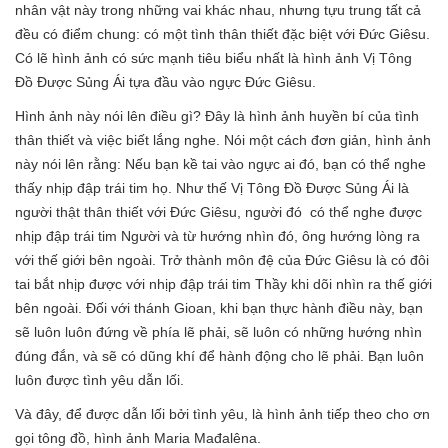
nhân vật này trong những vai khác nhau, nhưng tựu trung tất cả
đều có điểm chung: có một tình thân thiết đặc biệt với Đức Giêsu.
Có lẽ hình ảnh có sức mạnh tiêu biểu nhất là hình ảnh Vị Tông
Đồ Được Sủng Ái tựa đầu vào ngực Đức Giêsu.
Hình ảnh này nói lên điều gì? Đây là hình ảnh huyền bí của tình
thân thiết và việc biết lắng nghe. Nói một cách đơn giản, hình ảnh
này nói lên rằng: Nếu bạn kề tai vào ngực ai đó, bạn có thể nghe
thấy nhịp đập trái tim họ. Như thế Vị Tông Đồ Được Sủng Ái là
người thật thân thiết với Đức Giêsu, người đó có thể nghe được
nhịp đập trái tim Người và từ hướng nhìn đó, ông hướng lòng ra
với thế giới bên ngoài. Trở thành môn đệ của Đức Giêsu là có đôi
tai bắt nhịp được với nhịp đập trái tim Thầy khi dõi nhìn ra thế giới
bên ngoài. Đối với thánh Gioan, khi bạn thực hành điều này, bạn
sẽ luôn luôn đứng về phía lẽ phải, sẽ luôn có những hướng nhìn
đúng đắn, và sẽ có dũng khí để hành động cho lẽ phải. Bạn luôn
luôn được tình yêu dẫn lối.
Và đây, để được dẫn lối bởi tình yêu, là hình ảnh tiếp theo cho ơn
gọi tông đồ, hình ảnh Maria Mađalêna.