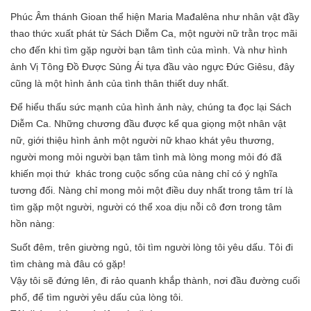
Phúc Âm thánh Gioan thể hiện Maria Mađalêna như nhân vật đầy
thao thức xuất phát từ Sách Diễm Ca, một người nữ trằn trọc mãi
cho đến khi tìm gặp người bạn tâm tình của mình. Và như hình
ảnh Vị Tông Đồ Được Sủng Ái tựa đầu vào ngực Đức Giêsu, đây
cũng là một hình ảnh của tình thân thiết duy nhất.
Để hiểu thấu sức mạnh của hình ảnh này, chúng ta đọc lại Sách
Diễm Ca. Những chương đầu được kể qua giọng một nhân vật
nữ, giới thiệu hình ảnh một người nữ khao khát yêu thương,
người mong mỏi người bạn tâm tình mà lòng mong mỏi đó đã
khiến mọi thứ khác trong cuộc sống của nàng chỉ có ý nghĩa
tương đối. Nàng chỉ mong mỏi một điều duy nhất trong tâm trí là
tìm gặp một người, người có thể xoa dịu nỗi cô đơn trong tâm
hồn nàng:
Suốt đêm, trên giường ngủ, tôi tìm người lòng tôi yêu dấu. Tôi đi
tìm chàng mà đâu có gặp!
Vậy tôi sẽ đứng lên, đi rảo quanh khắp thành, nơi đầu đường cuối
phố, để tìm người yêu dấu của lòng tôi.