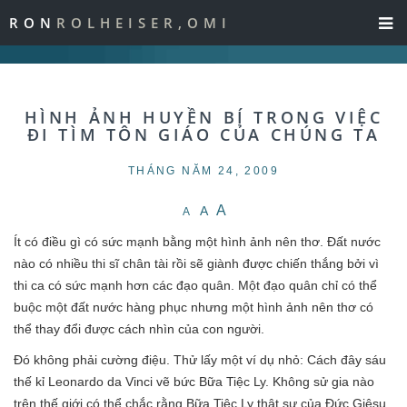
RON
ROLHEISER,OMI
HÌNH ẢNH HUYỀN BÍ TRONG VIỆC
ĐI TÌM TÔN GIÁO CỦA CHÚNG TA
THÁNG NĂM 24, 2009
A
A
A
Ít có điều gì có sức mạnh bằng một hình ảnh nên thơ. Đất nước
nào có nhiều thi sĩ chân tài rồi sẽ giành được chiến thắng bởi vì
thi ca có sức mạnh hơn các đạo quân. Một đạo quân chỉ có thể
buộc một đất nước hàng phục nhưng một hình ảnh nên thơ có
thể thay đổi được cách nhìn của con người.
Đó không phải cường điệu. Thử lấy một ví dụ nhỏ: Cách đây sáu
thế kỉ Leonardo da Vinci vẽ bức Bữa Tiệc Ly. Không sử gia nào
trên thế giới có thể chắc rằng Bữa Tiệc Ly thật sự của Đức Giêsu