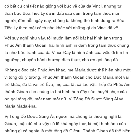
có bất cứ chi tiết nào giống với bức vẽ của da Vinci, nhưng tự
thân bức Bữa Tiệc Ly đã in dấu sâu đậm trong tâm thức mọi
người, đến nỗi ngày nay, chúng ta không thể hình dung ra Bữa
Tiệc Ly theo một cách nào khác với những gì da Vinci đã vẽ.
Với suy nghĩ như vậy, tôi muốn làm nổi bật hai hình ảnh trong
Phúc Âm thánh Gioan, hai hình ảnh in đậm trong tâm thức chúng
ta như bức tranh của da Vinci. Đây là hình ảnh của việc đi tìm tín
ngưỡng, chuyến hành hương đích thực, cho ơn gọi tông đồ.
Không giống các Phúc Âm khác, mẹ Maria được thể hiện như một
vị tông đồ lý tưởng, Phúc Âm thánh Gioan cho Đức Maria một vai
trò khác, đó là vai trò Êva, mẹ của tất cả tạo vật. Tiếp đó Phúc Âm
thánh Gioan cho chúng ta hai hình ảnh đầy sức thuyết phục của
ơn gọi tông đồ, một nam một nữ: Vị Tông Đồ Được Sủng Ái và
Maria Mađalêna.
Vị Tông Đồ Được Sủng Ái, người mà chúng ta thường nghĩ là
Gioan, mặc dù như vậy có lẽ khá ngây thơ, là một hình ảnh của
những gì có nghĩa là một tông đồ Giêsu. Thánh Gioan đã thể hiện