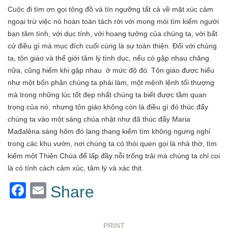
Cuộc đi tìm ơn gọi tông đồ và tín ngưỡng tất cả về mặt xúc cảm
ngoại trừ việc nó hoàn toàn tách rời với mong mỏi tìm kiếm người
bạn tâm tình, với dục tính, với hoang tưởng của chúng ta, với bất
cứ điều gì mà mục đích cuối cùng là sự toàn thiện. Đối với chúng
ta, tôn giáo và thế giới tâm lý tình dục, nếu có gặp nhau chăng
nữa, cũng hiếm khi gặp nhau ở mức độ đó. Tôn giáo được hiểu
như một bổn phận chúng ta phải làm, một mệnh lệnh tối thượng
mà trong những lúc tốt đẹp nhất chúng ta biết được tầm quan
trọng của nó, nhưng tôn giáo không còn là điều gì đó thúc đẩy
chúng ta vào một sáng chúa nhật như đã thúc đẩy Maria
Mađalêna sáng hôm đó lang thang kiếm tìm không ngưng nghỉ
trong các khu vườn, nơi chúng ta có thói quen gọi là nhà thờ, tìm
kiếm một Thiên Chúa để lấp đầy nỗi trống trải mà chúng ta chỉ coi
là có tính cách cảm xúc, tâm lý và xác thịt.
Facebook
Email
Share
PRINT