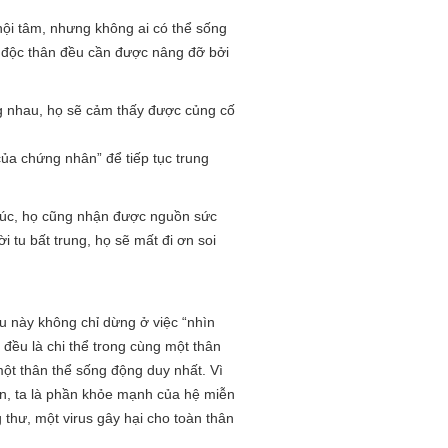
nội tâm, nhưng không ai có thể sống
i độc thân đều cần được nâng đỡ bởi
ng nhau, họ sẽ cảm thấy được củng cố
ủa chứng nhân” để tiếp tục trung
 phúc, họ cũng nhận được nguồn sức
 tu bất trung, họ sẽ mất đi ơn soi
u này không chỉ dừng ở việc “nhìn
 đều là chi thể trong cùng một thân
 một thân thể sống động duy nhất. Vì
ín, ta là phần khỏe mạnh của hệ miễn
 thư, một virus gây hại cho toàn thân