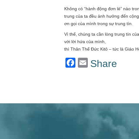
Không có “hành động đơn lẻ” nào trong
trung của ta đều ảnh hưởng đến cộng 
ơn gọi của mình trong sự trung tín.
Vì thế, chúng ta cần lòng trung tín c
với lời hứa của mình,
thì Thân Thể Đức Kitô – tức là Giáo Hộ
Facebook
Email
Share