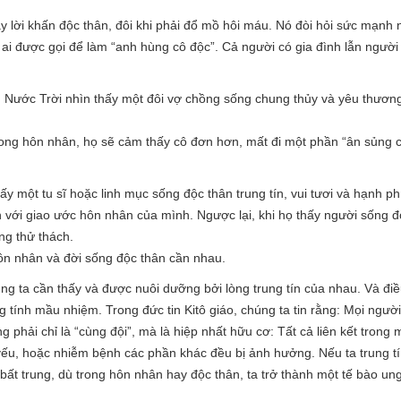
y lời khấn độc thân, đôi khi phải đổ mồ hôi máu. Nó đòi hỏi sức mạnh 
 ai được gọi để làm “anh hùng cô độc”. Cả người có gia đình lẫn ngườ
vì Nước Trời nhìn thấy một đôi vợ chồng sống chung thủy và yêu thươ
trong hôn nhân, họ sẽ cảm thấy cô đơn hơn, mất đi một phần “ân sủng c
hấy một tu sĩ hoặc linh mục sống độc thân trung tín, vui tươi và hạnh
ới giao ước hôn nhân của mình. Ngược lại, khi họ thấy người sống đời
ng thử thách.
Hôn nhân và đời sống độc thân cần nhau.
g ta cần thấy và được nuôi dưỡng bởi lòng trung tín của nhau. Và điề
tính mầu nhiệm. Trong đức tin Kitô giáo, chúng ta tin rằng: Mọi người
g phải chỉ là “cùng đội”, mà là hiệp nhất hữu cơ: Tất cả liên kết trong
yếu, hoặc nhiễm bệnh các phần khác đều bị ảnh hưởng. Nếu ta trung t
bất trung, dù trong hôn nhân hay độc thân, ta trở thành một tế bào ung