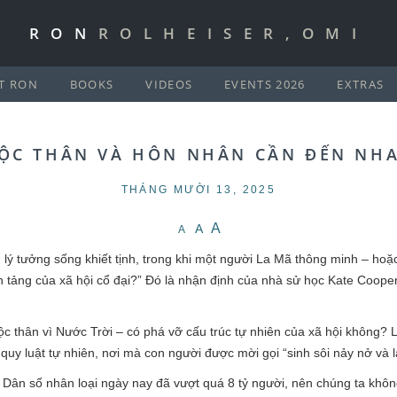
RON
ROLHEISER,OMI
T RON
BOOKS
VIDEOS
EVENTS 2026
EXTRAS
ỘC THÂN VÀ HÔN NHÂN CẦN ĐẾN NH
THÁNG MƯỜI 13, 2025
A
A
A
ọn lý tưởng sống khiết tịnh, trong khi một người La Mã thông minh – hoặ
n tảng của xã hội cổ đại?” Đó là nhận định của nhà sử học Kate Cooper
độc thân vì Nước Trời – có phá vỡ cấu trúc tự nhiên của xã hội không? 
quy luật tự nhiên, nơi mà con người được mời gọi “sinh sôi nảy nở và 
n. Dân số nhân loại ngày nay đã vượt quá 8 tỷ người, nên chúng ta khôn