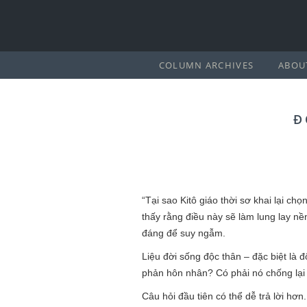
COLUMN ARCHIVES
ABOU
Đ
“Tại sao Kitô giáo thời sơ khai lại ch
thấy rằng điều này sẽ làm lung lay nề
đáng để suy ngẫm.
Liệu đời sống độc thân – đặc biệt là 
phản hôn nhân? Có phải nó chống lại 
Câu hỏi đầu tiên có thể dễ trả lời hơ