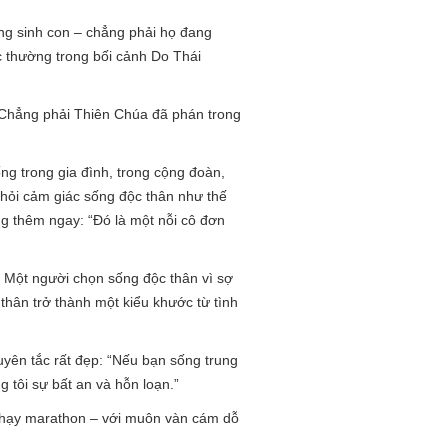
ông sinh con – chẳng phải họ đang
ác thường trong bối cảnh Do Thái
? Chẳng phải Thiên Chúa đã phán trong
g trong gia đình, trong cộng đoàn,
hỏi cảm giác sống độc thân như thế
ng thêm ngay: “Đó là một nỗi cô đơn
 Một người chọn sống độc thân vì sợ
 thân trở thành một kiểu khước từ tình
yên tắc rất đẹp: “Nếu bạn sống trung
 tôi sự bất an và hỗn loạn.”
c chạy marathon – với muôn vàn cám dỗ