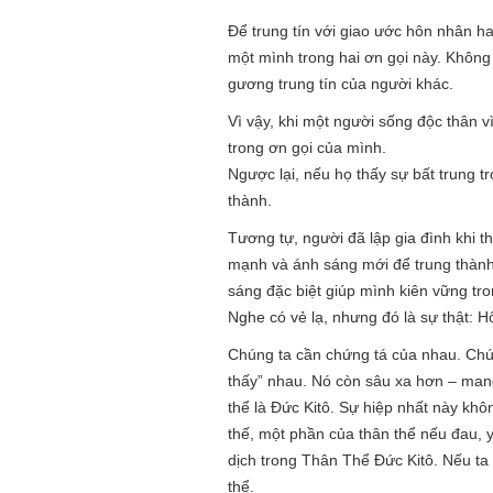
Để trung tín với giao ước hôn nhân ha
một mình trong hai ơn gọi này. Không
gương trung tín của người khác.
Vì vậy, khi một người sống độc thân 
trong ơn gọi của mình.
Ngược lại, nếu họ thấy sự bất trung 
thành.
Tương tự, người đã lập gia đình khi t
mạnh và ánh sáng mới để trung thành v
sáng đặc biệt giúp mình kiên vững tro
Nghe có vẻ lạ, nhưng đó là sự thật: 
Chúng ta cần chứng tá của nhau. Chún
thấy” nhau. Nó còn sâu xa hơn – mang 
thể là Đức Kitô. Sự hiệp nhất này khôn
thế, một phần của thân thể nếu đau, 
dịch trong Thân Thể Đức Kitô. Nếu ta 
thể.