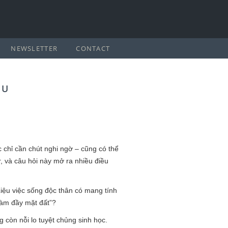
NEWSLETTER
CONTACT
AU
c chỉ cần chút nghi ngờ – cũng có thể
, và câu hỏi này mở ra nhiều điều
Liệu việc sống độc thân có mang tính
làm đầy mặt đất”?
g còn nỗi lo tuyệt chủng sinh học.