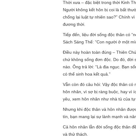
Thời xưa – đặc biệt trong thời Kinh T
Người không kết hôn bị coi là bất th
chống lại luật tự nhiên sao?” Chính v
đương thời.
Tiếp đến, liệu đời sống độc thân có 
Sách Sáng Thế: “Con người ở một mìn
Điều này hoàn toàn đúng – Thiên Chú
chứ không sống đơn độc. Do đó, đời 
nào. Ông trả lời: “Là địa ngục. Bạn 
có thể sinh hoa kết quả.”
Vẫn còn đó câu hỏi: Vậy độc thân có
hôn nhân, vì sợ bị ràng buộc, hay vì 
yêu, xem hôn nhân như nhà tù của tự
Nhưng khi độc thân và hôn nhân được
tín, bạn mang lại sự lành mạnh và nâ
Cả hôn nhân lẫn đời sống độc thân đề
và thử thách.