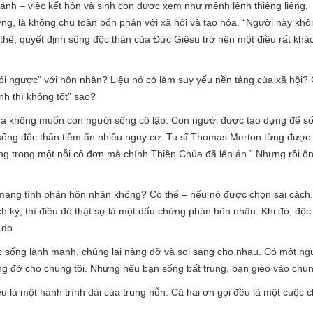
hánh – việc kết hôn và sinh con được xem như mệnh lệnh thiêng liêng.
ường, là không chu toàn bổn phận với xã hội và tạo hóa. “Người này kh
ì thế, quyết định sống độc thân của Đức Giêsu trở nên một điều rất kh
“nói ngược” với hôn nhân? Liệu nó có làm suy yếu nền tảng của xã hội
h thì không tốt” sao?
a không muốn con người sống cô lập. Con người được tạo dựng để sốn
sống độc thân tiềm ẩn nhiều nguy cơ. Tu sĩ Thomas Merton từng được 
sống trong một nỗi cô đơn mà chính Thiên Chúa đã lên án.” Nhưng rồi ô
 mang tính phản hôn nhân không? Có thể – nếu nó được chọn sai cách.
ích kỷ, thì điều đó thật sự là một dấu chứng phản hôn nhân. Khi đó, độc
 do.
 sống lành mạnh, chúng lại nâng đỡ và soi sáng cho nhau. Có một ngu
ng đỡ cho chúng tôi. Nhưng nếu bạn sống bất trung, bạn gieo vào chúng
u là một hành trình dài của trung hỗn. Cả hai ơn gọi đều là một cuộ