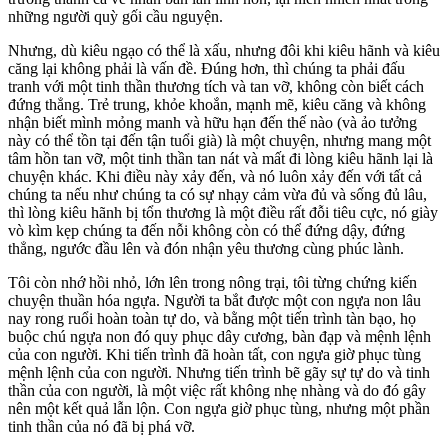
những người quỳ gối cầu nguyện.
Nhưng, dù kiêu ngạo có thể là xấu, nhưng đôi khi kiêu hãnh và kiêu
căng lại không phải là vấn đề. Đúng hơn, thì chúng ta phải đấu
tranh với một tinh thần thương tích và tan vỡ, không còn biết cách
đứng thẳng. Trẻ trung, khỏe khoắn, mạnh mẽ, kiêu căng và không
nhận biết mình mỏng manh và hữu hạn đến thế nào (và ảo tưởng
này có thể tồn tại đến tận tuổi già) là một chuyện, nhưng mang một
tâm hồn tan vỡ, một tinh thần tan nát và mất đi lòng kiêu hãnh lại là
chuyện khác. Khi điều này xảy đến, và nó luôn xảy đến với tất cả
chúng ta nếu như chúng ta có sự nhạy cảm vừa đủ và sống đủ lâu,
thì lòng kiêu hãnh bị tổn thương là một điều rất đỗi tiêu cực, nó giày
vò kìm kẹp chúng ta đến nỗi không còn có thể đứng dậy, đứng
thẳng, ngước đầu lên và đón nhận yêu thương cùng phúc lành.
Tôi còn nhớ hồi nhỏ, lớn lên trong nông trại, tôi từng chứng kiến
chuyện thuần hóa ngựa. Người ta bắt được một con ngựa non lâu
nay rong ruổi hoàn toàn tự do, và bằng một tiến trình tàn bạo, họ
buộc chú ngựa non đó quy phục dây cương, bàn đạp và mệnh lệnh
của con người. Khi tiến trình đã hoàn tất, con ngựa giờ phục tùng
mệnh lệnh của con người. Nhưng tiến trình bẽ gãy sự tự do và tinh
thần của con người, là một việc rất không nhẹ nhàng và do đó gây
nên một kết quả lẫn lộn. Con ngựa giờ phục tùng, nhưng một phần
tinh thần của nó đã bị phá vỡ.