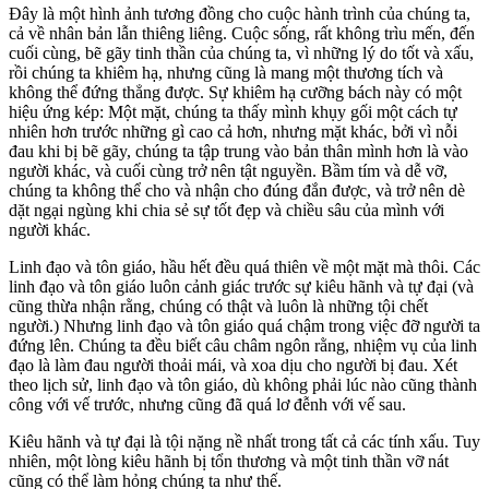
Đây là một hình ảnh tương đồng cho cuộc hành trình của chúng ta,
cả về nhân bản lẫn thiêng liêng. Cuộc sống, rất không trìu mến, đến
cuối cùng, bẽ gãy tinh thần của chúng ta, vì những lý do tốt và xấu,
rồi chúng ta khiêm hạ, nhưng cũng là mang một thương tích và
không thể đứng thẳng được. Sự khiêm hạ cưỡng bách này có một
hiệu ứng kép: Một mặt, chúng ta thấy mình khụy gối một cách tự
nhiên hơn trước những gì cao cả hơn, nhưng mặt khác, bởi vì nỗi
đau khi bị bẽ gãy, chúng ta tập trung vào bản thân mình hơn là vào
người khác, và cuối cùng trở nên tật nguyền. Bầm tím và dễ vỡ,
chúng ta không thể cho và nhận cho đúng đắn được, và trở nên dè
dặt ngại ngùng khi chia sẻ sự tốt đẹp và chiều sâu của mình với
người khác.
Linh đạo và tôn giáo, hầu hết đều quá thiên về một mặt mà thôi. Các
linh đạo và tôn giáo luôn cảnh giác trước sự kiêu hãnh và tự đại (và
cũng thừa nhận rằng, chúng có thật và luôn là những tội chết
người.) Nhưng linh đạo và tôn giáo quá chậm trong việc đỡ người ta
đứng lên. Chúng ta đều biết câu châm ngôn rằng, nhiệm vụ của linh
đạo là làm đau người thoải mái, và xoa dịu cho người bị đau. Xét
theo lịch sử, linh đạo và tôn giáo, dù không phải lúc nào cũng thành
công với vế trước, nhưng cũng đã quá lơ đễnh với vế sau.
Kiêu hãnh và tự đại là tội nặng nề nhất trong tất cả các tính xấu. Tuy
nhiên, một lòng kiêu hãnh bị tổn thương và một tinh thần vỡ nát
cũng có thể làm hỏng chúng ta như thế.