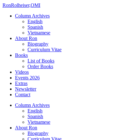
Ron
Rolheiser,OMI
Column Archives
English
Spanish
Vietnamese
About Ron
Biography
Curriculum Vitae
Books
List of Books
Order Books
Videos
Events 2026
Extras
Newsletter
Contact
Column Archives
English
Spanish
Vietnamese
About Ron
Biography
Curriculum Vitae