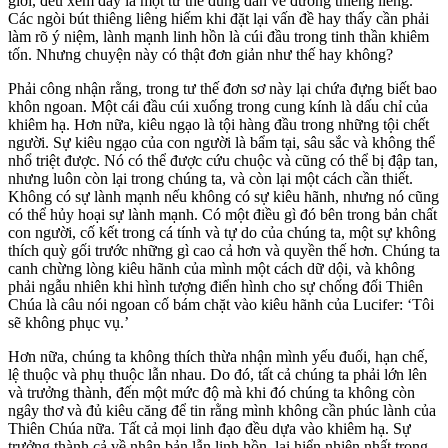
giới, đều xem đây là một tư thế đúng đắn về đường thiêng liêng.
Các ngòi bút thiêng liêng hiếm khi đặt lại vấn đề hay thấy cần phải
làm rõ ý niệm, lành mạnh linh hồn là cúi đầu trong tinh thần khiêm
tốn. Nhưng chuyện này có thật đơn giản như thế hay không?
Phải công nhận rằng, trong tư thế đơn sơ này lại chứa đựng biết bao
khôn ngoan. Một cái đầu cúi xuống trong cung kính là dấu chỉ của
khiêm hạ. Hơn nữa, kiêu ngạo là tội hàng đầu trong những tội chết
người. Sự kiêu ngạo của con người là bẩm tại, sâu sắc và không thể
nhổ triệt được. Nó có thể được cứu chuộc và cũng có thể bị đập tan,
nhưng luôn còn lại trong chúng ta, và còn lại một cách cần thiết.
Không có sự lành mạnh nếu không có sự kiêu hãnh, nhưng nó cũng
có thể hủy hoại sự lành mạnh. Có một điều gì đó bên trong bản chất
con người, cố kết trong cá tính và tự do của chúng ta, một sự không
thích quỳ gối trước những gì cao cả hơn và quyền thế hơn. Chúng ta
canh chừng lòng kiêu hãnh của mình một cách dữ dội, và không
phải ngẫu nhiên khi hình tượng điển hình cho sự chống đối Thiên
Chúa là câu nói ngoan cố bám chặt vào kiêu hãnh của Lucifer: ‘Tôi
sẽ không phục vụ.’
Hơn nữa, chúng ta không thích thừa nhận mình yếu đuối, hạn chế,
lệ thuộc và phụ thuộc lẫn nhau. Do đó, tất cả chúng ta phải lớn lên
và trưởng thành, đến một mức độ mà khi đó chúng ta không còn
ngây thơ và đủ kiêu căng để tin rằng mình không cần phúc lành của
Thiên Chúa nữa. Tất cả mọi linh đạo đều dựa vào khiêm hạ. Sự
trưởng thành cả về nhân bản lẫn linh hồn, lại hiển nhiên nhất trong